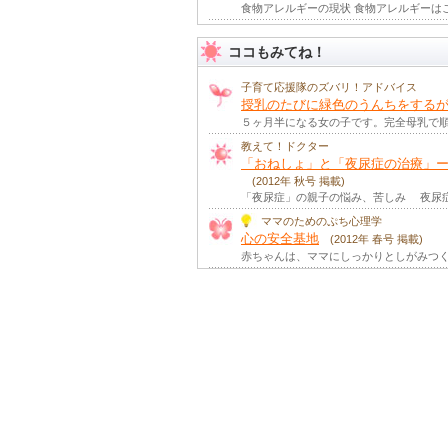
食物アレルギーの現状 食物アレルギーはこ
子どもの食物アレルギー 近年の
年 特別編集号 掲載)
ココもみてね！
新生児期の食物アレルギーに関して最も注
子育て応援隊のズバリ！アドバイス
スキンケアでアレルギーを防ごう
授乳のたびに緑色のうんちをする
みなさんは「肌」と言いなれているかもし
５ヶ月半になる女の子です。完全母乳で順
子どもや家族の花粉症対策
(2020
教えて！ドクター
～春先からの花粉症対策～ 花粉症とは、
「おねしょ」と「夜尿症の治療」
気管支ぜん息 家庭での予防
(2019
(2012年 秋号 掲載)
赤ちゃんは呼吸をするときにゼロゼロとい
「夜尿症」の親子の悩み、苦しみ 夜尿症
じんましん
(2019年 秋号 掲載)
ママのためのぷち心理学
じんましんで受診した時、診療内容に満足
心の安全基地
(2012年 春号 掲載)
赤ちゃんは、ママにしっかりとしがみつく
アレルギーっ子の入園～何に気を
(2019年 春号 掲載)
食物アレルギーを持つ子どもが、保育所や
乳幼児の食物アレルギーについて
食物アレルギーについて、新しいことが分
空気と化学物質（シックハウス、
夏号 掲載)
環境の問題の大気汚染は、日本でも以前か
アレルギーと上手につき合おう！
日常の診療で特に多いと感じる子どものア