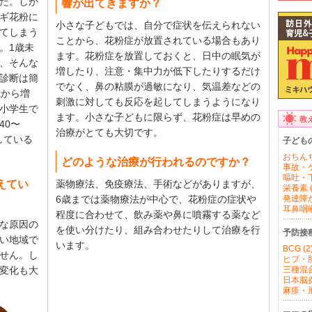
た。しか
響が出てきますか？
ギ花粉に
小さな子どもでは、自分で症状を伝えられない
てしまう
ことから、花粉症が放置されている場合もあり
。1歳未
ます。花粉症を放置しておくと、日中の眠気が
、そんな
増したり、注意・集中力が低下したりするだけ
診断は簡
でなく、鼻の粘膜が過敏になり、気温差などの
歳から増
刺激に対しても反応を起してしまうようになり
小学生で
ます。小さな子どもに限らず、花粉症は早めの
教
40〜
治療がとても大切です。
している
子ども
おちんち
どのような治療が行われるのですか？
事故・ケ
嘔吐・下
えてい
薬物療法、免疫療法、手術などがありますが、
栄養素 (
6歳までは薬物療法が中心で、花粉症の症状や
発達障が
耳鼻咽喉 
程度に合わせて、飲み薬や鼻に噴霧する薬など
な原因の
を使い分けたり、組み合わせたりして治療を行
予防接
い地域で
います。
BCG (2
せん。し
ヒブ・肺
変化も大
三種混合
日本脳炎 
麻疹・風