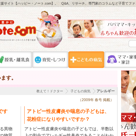
援サイト【ハッピー・ノート.com】。 Q&A、リサーチ、専門家のコラムなど子育てフ
います。
アレルギー
教えて！ドクター
子どもの病気
（2009年 春号 掲載）
です
アトピー性皮膚炎や喘息の子どもは、
花粉症になりやすいですか？
る異物
アトピー性皮膚炎や喘息の子どもでは、半数以
の物質
上の割合でアレルギー性鼻炎であることがわか