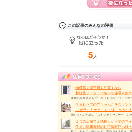
この記事のみんなの評価
5
人
物価高で固定費を見直すなら
超軽量ソーラーパネルで節電＆創エ
建物の資産価値も 守ってくれるソーラーパネ
生まれたての赤ちゃんこそスキンケ
「セラミドケア」
※
ですこやかな
赤ちゃんのための「スキンケアセミナー」レポ
１つの店舗で土地探しから夢のマイ
住まい情報満載の住宅情報館へ行
見て・触れて・確かめて、安心できる住まい選