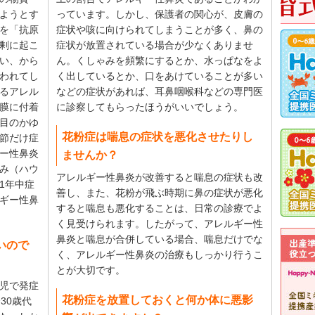
ようとす
っています。しかし、保護者の関心が、皮膚の
を「抗原
症状や咳に向けられてしまうことが多く、鼻の
剰に起こ
症状が放置されている場合が少なくありませ
い、から
ん。くしゃみを頻繁にするとか、水っぱなをよ
われてし
く出しているとか、口をあけていることが多い
るアレル
などの症状があれば、耳鼻咽喉科などの専門医
膜に付着
に診察してもらったほうがいいでしょう。
目のかゆ
花粉症は喘息の症状を悪化させたりし
節だけ症
ー性鼻炎
ませんか？
み（ハウ
アレルギー性鼻炎が改善すると喘息の症状も改
1年中症
善し、また、花粉が飛ぶ時期に鼻の症状が悪化
ギー性鼻
すると喘息も悪化することは、日常の診療でよ
く見受けられます。したがって、アレルギー性
鼻炎と喘息が合併している場合、喘息だけでな
いので
く、アレルギー性鼻炎の治療もしっかり行うこ
とが大切です。
児で発症
花粉症を放置しておくと何か体に悪影
30歳代