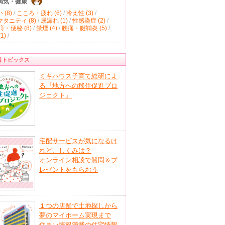
病気・健康
(8)
/
こころ・疲れ (6)
/
冷え性 (3)
/
タニティ (8)
/
尿漏れ (1)
/
性感染症 (2)
/
痔・便秘 (8)
/
禁煙 (4)
/
腰痛・腱鞘炎 (5)
/
1)
/
目トピックス
ミキハウス子育て総研によ
る『地方への移住促進プロ
ジェクト』
宅配サービスが気になるけ
れど、しくみは？
オンライン相談で質問＆プ
レゼントをもらおう
１つの店舗で土地探しから
夢のマイホーム実現まで
住まい情報満載の住宅情報