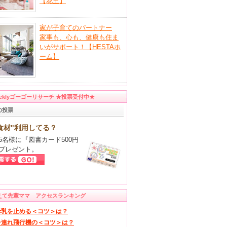
【花王】
家が子育てのパートナー
家事も、心も、健康も住ま
いがサポート！【HESTAホ
ーム】
eeklyゴーゴーリサーチ ★投票受付中★
の投票
食材"利用してる？
5名様に『図書カード500円
プレゼント。
えて先輩ママ アクセスランキング
母乳を止める＜コツ＞は？
子連れ飛行機の＜コツ＞は？