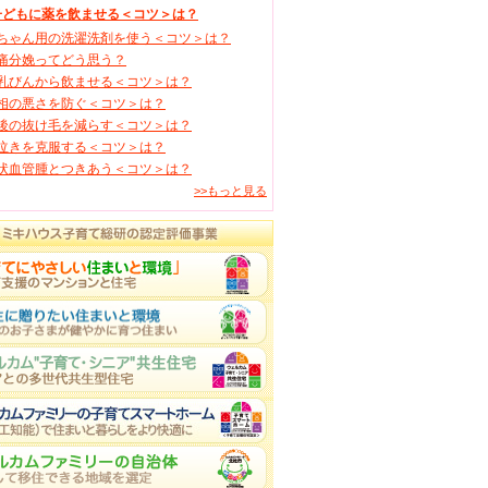
子どもに薬を飲ませる＜コツ＞は？
ちゃん用の洗濯洗剤を使う＜コツ＞は？
痛分娩ってどう思う？
乳びんから飲ませる＜コツ＞は？
相の悪さを防ぐ＜コツ＞は？
後の抜け毛を減らす＜コツ＞は？
泣きを克服する＜コツ＞は？
状血管腫とつきあう＜コツ＞は？
>>もっと見る