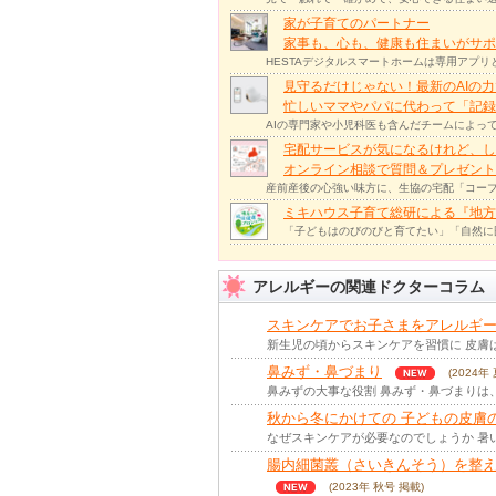
家が子育てのパートナー
家事も、心も、健康も住まいがサポー
HESTAデジタルスマートホームは専用アプ
見守るだけじゃない！最新のAIの
忙しいママやパパに代わって「記録
AIの専門家や小児科医も含んだチームによっ
宅配サービスが気になるけれど、し
オンライン相談で質問＆プレゼント
産前産後の心強い味方に、生協の宅配「コープ
ミキハウス子育て総研による『地方
「子どもはのびのびと育てたい」「自然に
アレルギーの関連ドクターコラム
スキンケアでお子さまをアレルギ
新生児の頃からスキンケアを習慣に 皮膚
鼻みず・鼻づまり
(2024年
鼻みずの大事な役割 鼻みず・鼻づまりは
秋から冬にかけての 子どもの皮膚
なぜスキンケアが必要なのでしょうか 暑
腸内細菌叢（さいきんそう）を整
(2023年 秋号 掲載)