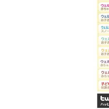
金髙太一
載)
先生
おひさまこどもクリニッ
増えています。例えば東京 …
ク
八木由奈
年 特別編集号 掲載)
先生
アレルギー性鼻炎（鼻 …
いために
松本健治
(2016年 秋号 掲載)
先生
国立成育医療研究センタ
ーとは、特定の食品（アレルゲン …
ー研究所
中食を！除去食中の注意点、外食時の対
佐守友仁（とも
じ）
先生
 外食産業（レストラン、寿司屋、 …
味しい物を!
佐守友仁（とも
(2016年 春号 掲載)
じ）
示」 近年、乳幼児から成人に至る …
先生
境
松本勉
(2016年 春号 掲載)
先生
5月からイネ科などの花粉も …
藤谷宏子
(2015年 冬号 掲載)
先生
冬の時期になると、小さなお子 …
岡田邦之
15年 秋号 掲載)
先生
根っこの問題は共通 アレ …
岡田邦之
2015年 秋号 掲載)
先生
消化機能が未熟な乳児期に発 …
小島博之
春号 掲載)
先生
アレルギーの関与するアトピー性皮膚 …