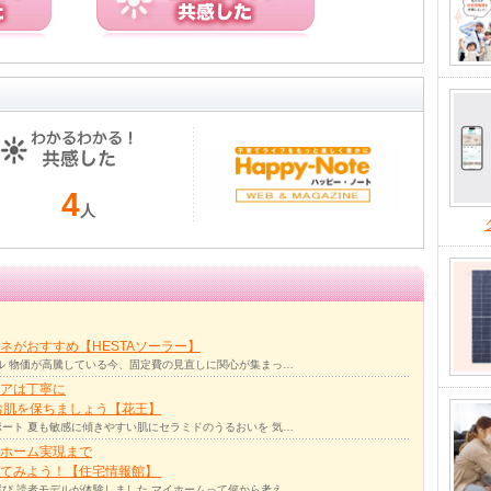
4
人
ネがおすすめ【HESTAソーラー】
ル 物価が高騰している今、固定費の見直しに関心が集まっ…
アは丁寧に
お肌を保ちましょう【花王】
ート 夏も敏感に傾きやすい肌にセラミドのうるおいを 気…
ホーム実現まで
ってみよう！【住宅情報館】
び 読者モデルが体験しました マイホームって何から考え…