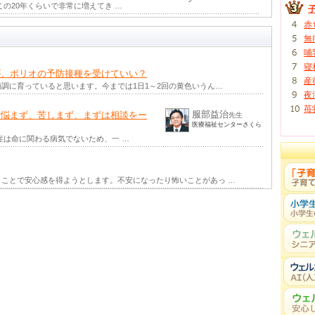
の20年くらいで非常に増えてき …
新生児・小児のアレルギーの傾向
海老澤元宏
(2022
先生
赤
国立病院機構 相模原病
無
院臨床研究センター セ
意すべきは新生児・乳児食物蛋白誘発 …
ンター長
哺
岡村理栄子
(2021年 秋号 掲載)
寝
先生
が、ポリオの予防接種を受けていい？
れませんが、私たちの体を覆いつくし …
産
調に育っていると思います。今までは1日1～2回の黄色いうん…
八木由奈
夜
年 特別編集号 掲載)
先生
アレルギー性鼻炎（鼻 …
苺
服部益治
ー悩まず、苦しまず、まずは相談をー
先生
藤谷宏子
年 秋号 掲載)
医療福祉センターさくら
先生
いやすいですね。赤ちゃんがゼロゼロ …
は命に関わる病気でないため、一 …
山手智夫
先生
できなかった経験はありませんか？ …
ことで安心感を得ようとします。不安になったり怖いことがあっ …
付けて、どう準備したらいいのか～
佐守友仁（とも
じ）
先生
幼稚園に入園する際に必ずぶ …
、知っておきたいこと
松本勉
(2018年 秋号 掲載)
先生
かってきました。常識だった …
大気汚染物質と人体への影響）
柴田雄介
(2018年
先生
ら、一部の地域で見られていました。 …
山手智夫
(2017年 秋号 掲載)
先生
レルギー疾患は、食物アレルギー、ア …