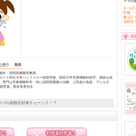
ママの
おっぱい 
妊娠・マ
歯 (2)
/
花粉症 (
注
たか）
先生
喉科・頭頸部腫瘍学教授。
ヨーク州立大学バッファロー校留学後、秋田大学耳鼻咽喉科助手、講師を経
。専門は耳鼻咽喉科学、特に頭頸部腫瘍の治療、上気道の免疫、アレルギ
会賞受賞。岡本美孝先生
・パパの花粉症対策チェーック！？