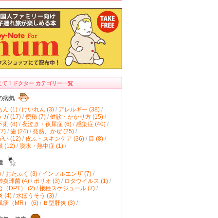
えて！ドクター カテゴリー一覧
の病気
ん (1)
/
けいれん (3)
/
アレルギー (38)
/
ガ (17)
/
便秘 (7)
/
健診・かかり方 (15)
/
痢 (8)
/
夜泣き・夜尿症 (6)
/
感染症 (40)
/
7)
/
歯 (24)
/
発熱、かぜ (25)
/
い (12)
/
皮ふ・スキンケア (36)
/
目 (8)
/
(12)
/
脱水・熱中症 (1)
/
種
)
/
おたふく (3)
/
インフルエンザ (7)
/
炎球菌 (4)
/
ポリオ (3)
/
ロタウイルス (1)
/
（DPT） (2)
/
接種スケジュール (7)
/
(4)
/
水ぼうそう (3)
/
疹（MR） (6)
/
Ｂ型肝炎 (3)
/