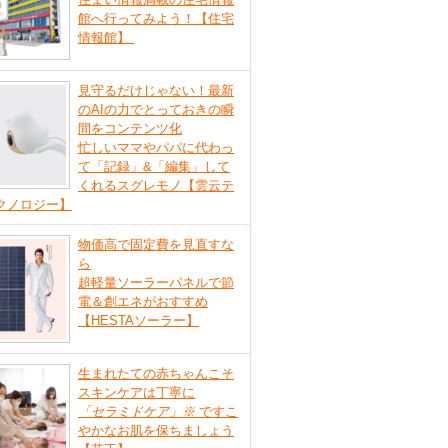
館へ行ってみよう！【住宅
情報館】
見守るだけじゃない！最新
のAIの力でとっておきの瞬
間をコンテンツ化
忙しいママやパパに代わっ
て「記録」&「編集」して
くれるスグレモノ【雲云テ
クノロジー】
物価高で固定費を見直すな
ら
超軽量ソーラーパネルで節
電＆創エネがおすすめ
【HESTAソーラー】
生まれたての赤ちゃんこそ
スキンケアは丁寧に
「セラミドケア」
※
ですこ
やかなお肌を保ちましょう