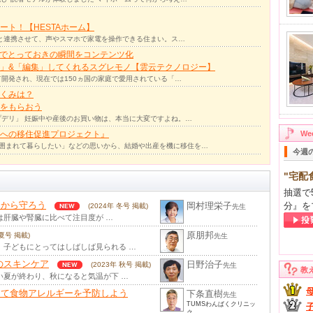
ト！【HESTAホーム】
リと連携させて、声やスマホで家電を操作できる住まい。ス…
力でとっておきの瞬間をコンテンツ化
」&「編集」してくれるスグレモノ【雲云テクノロジー】
て開発され、現在では150ヵ国の家庭で愛用されている「…
くみは？
をもらおう
デリ」 妊娠中や産後のお買い物は、本当に大変ですよね。…
への移住促進プロジェクト』
W
囲まれて暮らしたい」などの思いから、結婚や出産を機に移住を…
今週
"宅配
抽選で
ーから守ろう
岡村理栄子
分』を
(2024年 冬号 掲載)
先生
は肝臓や腎臓に比べて注目度が …
原朋邦
 夏号 掲載)
先生
、子どもにとってはしばしば見られる …
のスキンケア
日野治子
(2023年 秋号 掲載)
先生
教
い夏が終わり、秋になると気温が下 …
えて食物アレルギーを予防しよう
下条直樹
先生
TUMSわんぱくクリニッ
ク