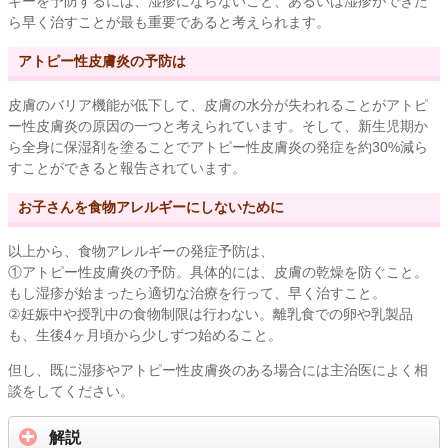
ギーを予防するには、湿疹にならないこと、あるいは湿疹ができた
ら早く治すことが最も重要であると考えられます。
アトピー性皮膚炎の予防は
皮膚のバリア機能が低下して、皮膚の水分が失われることがアトピ
ー性皮膚炎の原因の一つと考えられています。そして、新生児期か
ら全身に保湿剤を塗ることでアトピー性皮膚炎の発症を約30%減ら
すことができると報告されています。
お子さんを食物アレルギーにしないために
以上から、食物アレルギーの発症予防は、
①アトピー性皮膚炎の予防。具体的には、皮膚の乾燥を防ぐこと。
もし湿疹が始まったら適切な治療を行って、早く治すこと。
②妊娠中や授乳中の食物制限は行わない。離乳食での卵や乳製品
も、生後4ヶ月頃から少しずつ始めること。
但し、既に湿疹やアトピー性皮膚炎のある場合には主治医によく相
談をしてください。
解説