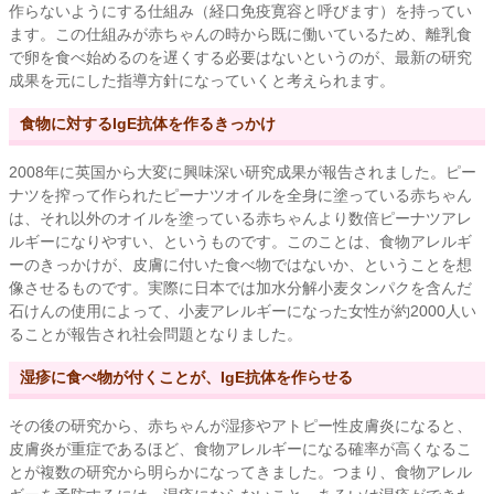
作らないようにする仕組み（経口免疫寛容と呼びます）を持ってい
ます。この仕組みが赤ちゃんの時から既に働いているため、離乳食
で卵を食べ始めるのを遅くする必要はないというのが、最新の研究
成果を元にした指導方針になっていくと考えられます。
食物に対するIgE抗体を作るきっかけ
2008年に英国から大変に興味深い研究成果が報告されました。ピー
ナツを搾って作られたピーナツオイルを全身に塗っている赤ちゃん
は、それ以外のオイルを塗っている赤ちゃんより数倍ピーナツアレ
ルギーになりやすい、というものです。このことは、食物アレルギ
ーのきっかけが、皮膚に付いた食べ物ではないか、ということを想
像させるものです。実際に日本では加水分解小麦タンパクを含んだ
石けんの使用によって、小麦アレルギーになった女性が約2000人い
ることが報告され社会問題となりました。
湿疹に食べ物が付くことが、IgE抗体を作らせる
その後の研究から、赤ちゃんが湿疹やアトピー性皮膚炎になると、
皮膚炎が重症であるほど、食物アレルギーになる確率が高くなるこ
とが複数の研究から明らかになってきました。つまり、食物アレル