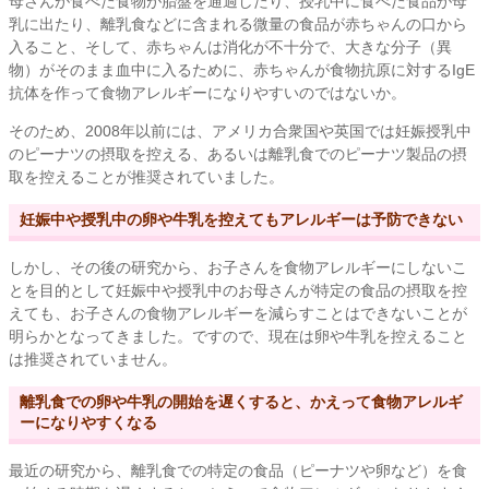
母さんが食べた食物が胎盤を通過したり、授乳中に食べた食品が母
乳に出たり、離乳食などに含まれる微量の食品が赤ちゃんの口から
入ること、そして、赤ちゃんは消化が不十分で、大きな分子（異
物）がそのまま血中に入るために、赤ちゃんが食物抗原に対するIgE
抗体を作って食物アレルギーになりやすいのではないか。
そのため、2008年以前には、アメリカ合衆国や英国では妊娠授乳中
のピーナツの摂取を控える、あるいは離乳食でのピーナツ製品の摂
取を控えることが推奨されていました。
妊娠中や授乳中の卵や牛乳を控えてもアレルギーは予防できない
しかし、その後の研究から、お子さんを食物アレルギーにしないこ
とを目的として妊娠中や授乳中のお母さんが特定の食品の摂取を控
えても、お子さんの食物アレルギーを減らすことはできないことが
明らかとなってきました。ですので、現在は卵や牛乳を控えること
は推奨されていません。
離乳食での卵や牛乳の開始を遅くすると、かえって食物アレルギ
ーになりやすくなる
最近の研究から、離乳食での特定の食品（ピーナツや卵など）を食