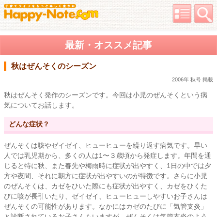
最新・オススメ記事
秋はぜんそくのシーズン
2006年 秋号 掲載
秋はぜんそく発作のシーズンです。今回は小児のぜんそくという病
気についてお話します。
どんな症状？
ぜんそくは咳やゼイゼイ、ヒューヒューを繰り返す病気です。早い
人では乳児期から、多くの人は1〜３歳頃から発症します。年間を通
じると特に秋、また春先や梅雨時に症状が出やすく、1日の中では夕
方や夜間、それに朝方に症状が出やすいのが特徴です。さらに小児
のぜんそくは、カゼをひいた際にも症状が出やすく、カゼをひくた
びに咳が長引いたり、ゼイゼイ、ヒューヒューしやすいお子さんは
ぜんそくの可能性があります。なかにはカゼのたびに「気管支炎」
と診断されているお子さんもいますが、ぜんそくは気管支炎のよう