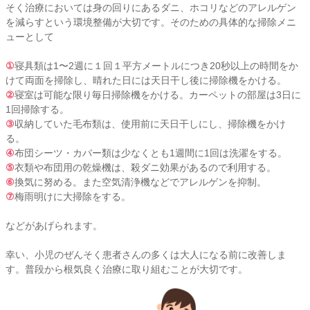
そく治療においては身の回りにあるダニ、ホコリなどのアレルゲン
を減らすという環境整備が大切です。そのための具体的な掃除メニ
ューとして
①
寝具類は1〜2週に１回１平方メートルにつき20秒以上の時間をか
けて両面を掃除し、晴れた日には天日干し後に掃除機をかける。
②
寝室は可能な限り毎日掃除機をかける。カーペットの部屋は3日に
1回掃除する。
③
収納していた毛布類は、使用前に天日干しにし、掃除機をかけ
る。
④
布団シーツ・カバー類は少なくとも1週間に1回は洗濯をする。
⑤
衣類や布団用の乾燥機は、殺ダニ効果があるので利用する。
⑥
換気に努める。また空気清浄機などでアレルゲンを抑制。
⑦
梅雨明けに大掃除をする。
などがあげられます。
幸い、小児のぜんそく患者さんの多くは大人になる前に改善しま
す。普段から根気良く治療に取り組むことが大切です。