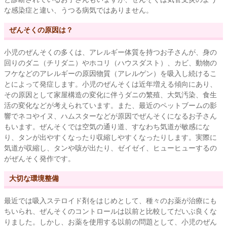
な感染症と違い、うつる病気ではありません。
ぜんそくの原因は？
小児のぜんそくの多くは、アレルギー体質を持つお子さんが、身の
回りのダニ（チリダニ）やホコリ（ハウスダスト）、カビ、動物の
フケなどのアレルギーの原因物質（アレルゲン）を吸入し続けるこ
とによって発症します。小児のぜんそくは近年増える傾向にあり、
その原因として家屋構造の変化に伴うダニの繁殖、大気汚染、食生
活の変化などが考えられています。また、最近のペットブームの影
響でネコやイヌ、ハムスターなどが原因でぜんそくになるお子さん
もいます。ぜんそくでは空気の通り道、すなわち気道が敏感にな
り、タンが出やすくなったり収縮しやすくなったりします。実際に
気道が収縮し、タンや咳が出たり、ゼイゼイ、ヒューヒューするの
がぜんそく発作です。
大切な環境整備
最近では吸入ステロイド剤をはじめとして、種々のお薬が治療にも
ちいられ、ぜんそくのコントロールは以前と比較してだいぶ良くな
りました。しかし、お薬を使用する以前の問題として、小児のぜん