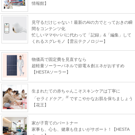
情報館】
見守るだけじゃない！最新のAIの力でとっておきの瞬
間をコンテンツ化
忙しいママやパパに代わって「記録」&「編集」して
くれるスグレモノ【雲云テクノロジー】
物価高で固定費を見直すなら
超軽量ソーラーパネルで節電＆創エネがおすすめ
【HESTAソーラー】
生まれたての赤ちゃんこそスキンケアは丁寧に
※
「セラミドケア」
ですこやかなお肌を保ちましょう
【花王】
家が子育てのパートナー
家事も、心も、健康も住まいがサポート！【HESTA