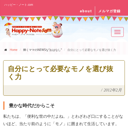
ハッピー・ノート.com
about
メルマガ登録
Toggl
navig
Home
輝くママのNEWSな“おはなし”
自分にとって必要なモノを選び抜く力
自分にとって必要なモノを選び抜
く力
/
2012年2月
豊かな時代だからこそ
私たちは、「便利な世の中だよね。」とわざわざ口にすることがな
いほど、当たり前のように「モノ」に囲まれて生活しています。