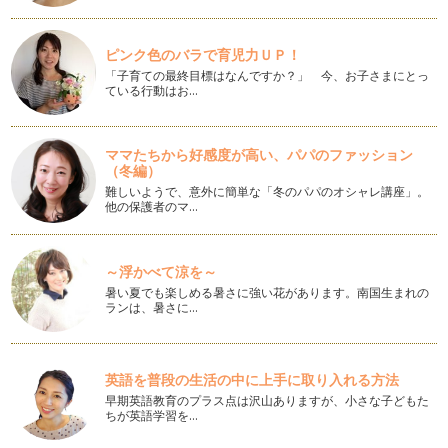
大掃除前の準備
前回の記事「大掃除前のお片づけ」はご覧いただけましたでし
ょうか？ ポイントをもう一…
ピンク色のバラで育児力ＵＰ！
「子育ての最終目標はなんですか？」 今、お子さまにとっ
大掃除前のお片づけ
ている行動はお…
今年も残すところ一ヵ月となりましたね。 クリスマスパーテ
ィーや忘年会といった楽しい…
ママたちから好感度が高い、パパのファッション
書類の整理
（冬編）
前回の記事「幼稚園・学校関係の書類の整理」はお読みいただ
難しいようで、意外に簡単な「冬のパパのオシャレ講座」。
けましたか？ 整理の基本の…
他の保護者のマ…
幼稚園・学校関係の書類の整理
私はお客様のご自宅を整えるお手伝いをさせていただいており
～浮かべて涼を～
ます。 お客様に、どんなと…
暑い夏でも楽しめる暑さに強い花があります。南国生まれの
ランは、暑さに…
着ていない服を活かすには
朝晩とぐっと冷え込んできましたね。 昼間も1枚では肌寒い季
節になりました。 …
英語を普段の生活の中に上手に取り入れる方法
利き脳別片づけ法～ライフオーガナイズ編～
早期英語教育のプラス点は沢山ありますが、小さな子どもた
前回の記事でご自身の利き脳をお調べいただけましたか？ 今
ちが英語学習を…
回は、４タイプそれぞれの特…