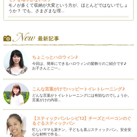
モノが多くて収納が大変という方が、ほとんどではないでしょ
うか？ でも、さまざまな理…
片づけのステップ①「全部出す」
お片づけで「全部出す」という作業はステップ①であり、基本
の基でもあります。 聞いた…
「片づける」ということの意味
何をするにも気持ちよくおこなえる、そんな季節になりました
ちょこっとハロウィン♪
ね。 心地よい暖かさが、少…
今回は、簡単にできるハロウィンの髪飾りのご紹介です♪
お子さんとご一…
学校関係の書類の整理
入園・入学を迎えられた皆さま、おめでとうございます。 ま
た、進級おめでとうございま…
こんな言葉がけでハッピートイレトレーニング♪
入園前の準備
どんな言葉がトイレトレーニングには有効なのでしょうか。
入園を控えている方は、事前説明会も済み本格的に準備に取り
言葉がけの内容…
掛からなくてはいけない時期になりま…
パソコンとデータの整理
【スティックパンレシピ12】チーズとベーコンのぐ
皆さま新年を迎え、年末に大掃除もすませ空間も心もスッキリ
るぐるスティックパン
されていることと思います。 …
忙しいママも楽チン、子どもも喜ぶスティックパン。安全安
心な材料で作る…