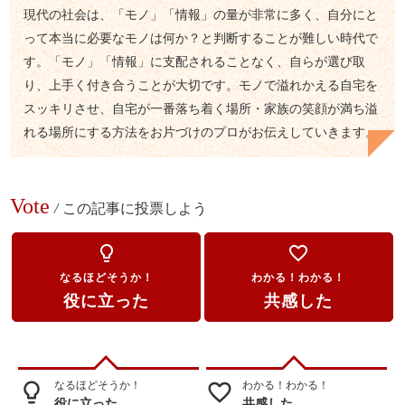
現代の社会は、「モノ」「情報」の量が非常に多く、自分にと
って本当に必要なモノは何か？と判断することが難しい時代で
す。「モノ」「情報」に支配されることなく、自らが選び取
り、上手く付き合うことが大切です。モノで溢れかえる自宅を
スッキリさせ、自宅が一番落ち着く場所・家族の笑顔が満ち溢
れる場所にする方法をお片づけのプロがお伝えしていきます。
Vote
/
この記事に投票しよう
lightbulb_outline
favorite_border
なるほどそうか！
わかる！わかる！
役に立った
共感した
なるほどそうか！
わかる！わかる！
lightbulb_outline
favorite_border
役に立った
共感した