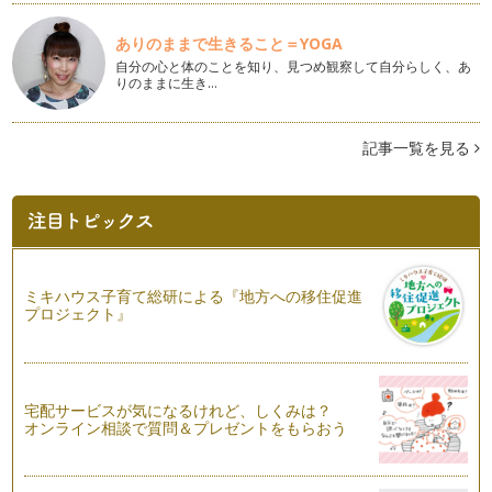
自分の「利き脳」を知ろう
ありのままで生きること＝YOGA
前回の記事「利き脳で変わるお片づけ」はいかがでしたでしょ
自分の心と体のことを知り、見つめ観察して自分らしく、あ
うか？ 右脳左脳それぞれの…
りのままに生き…
利き脳で変わるお片づけ
まだまだ残暑が厳しい毎日ですが、皆様体調はいかがでしょう
記事一覧を見る
か？ もう少しで涼しく感じ…
「整理」本来の意味と目的
暑さが増す夏は、お片付けが億劫になりがちですよね。 クー
ラーのかかっていない部屋に…
小物の整理収納
ミキハウス子育て総研による『地方への移住促進
前回の記事「5分でできる整理収納」はいかがでしたでしょう
プロジェクト』
か？ 前回お伝えした例は、…
5分でできる整理収納
計画を立てて、お片付けをすることはとても素晴らしいことで
す。 時間の確保をして、お…
宅配サービスが気になるけれど、しくみは？
オンライン相談で質問＆プレゼントをもらおう
時間整理術②
梅雨の季節になりましたね。 梅雨のこの季節は、小さなお子
様を雨の中歩かせることがで…