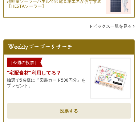
超軽量ソーラーパネルで節電＆創エネがおすすめ
になりました。 暖かくなる…
【HESTAソーラー】
子供のお片づけ促進法②
ご入園・ご入学シーズンになりました。今年度ご進学されるお
トピックス一覧を見る
子様がいらっしゃる皆様、おめでとう…
子供のお片づけ促進法①
子供は散らかすことがお仕事！というくらい、ママにとっては
あっという間に部屋をおもちゃだらけ…
[今週の投票]
自分にとって必要なモノを選び抜く力
私たちは、「便利な世の中だよね。」とわざわざ口にすること
"宅配食材"利用してる？
がないほど、当たり前のように「モノ…
抽選で5名様に『図書カード500円分』を
プレゼント。
「俯瞰」することの大切さ
寒さが一層増しておりますが、皆様体調はいかがでしょうか？
こんなに寒い日が続くと、…
投票する
自宅を「心地よい」空間にするためには？
第1回目は、自宅を「心地よい」空間にするためには？という
テーマでお届けします。 そ…