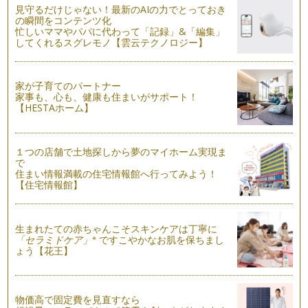
見守るだけじゃない！最新のAIの力でとっておき
の瞬間をコンテンツ化
時間整理術
忙しいママやパパに代わって「記録」&「編集」
ママって忙しいですよね。 小さいお子様の育児中であれば、
してくれるスグレモノ【雲云テクノロジー】
夜泣きで寝不足・・・ …
「思い出の品」全部必要ですか？
家が子育てのパートナー
「思い出の品」 誰にでもあるのではないでしょうか？ 使わな
家事も、心も、健康も住まいがサポート！
いけれど、捨てら…
【HESTAホーム】
梅雨時期の湿気対策
春を迎え、ゴールデンウィークが過ぎるとより暖かくなりまし
１つの店舗で土地探しから夢のマイホーム実現ま
たね。この時期は特に心地よく過ごす…
で
住まい情報満載の住宅情報館へ行ってみよう！
【住宅情報館】
クローゼットの整理収納法～基本ステップ3「しまい方」
クローゼットの整理収納特集が続いておりますが、いよいよ大
詰めです。 衣類を「全部出…
生まれたての赤ちゃんこそスキンケアは丁寧に
※
クローゼットの整理収納法～基本ステップ２「分ける」
「セラミドケア」
ですこやかなお肌を保ちまし
ょう【花王】
前回は、クローゼットの整理収納法～基本ステップ１「全部出
す」をお伝えしました。 今…
クローゼットの整理収納法~基本ステップ１「全部出す」
物価高で固定費を見直すなら
少しずつではありますが、ようやく春を感じさせてくれる陽気