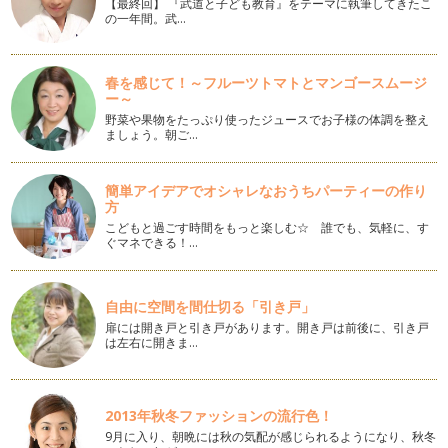
【最終回】 『武道と子ども教育』をテーマに執筆してきたこ
の一年間。武…
学校関係の書類の整理
入園・入学を迎えられた皆さま、おめでとうございます。 ま
た、進級おめでとうございま…
春を感じて！～フルーツトマトとマンゴースムージ
ー～
入園前の準備
入園を控えている方は、事前説明会も済み本格的に準備に取り
野菜や果物をたっぷり使ったジュースでお子様の体調を整え
ましょう。朝ご…
掛からなくてはいけない時期になりま…
パソコンとデータの整理
簡単アイデアでオシャレなおうちパーティーの作り
皆さま新年を迎え、年末に大掃除もすませ空間も心もスッキリ
方
されていることと思います。 …
こどもと過ごす時間をもっと楽しむ☆ 誰でも、気軽に、す
ぐマネできる！…
大掃除前の準備
前回の記事「大掃除前のお片づけ」はご覧いただけましたでし
ょうか？ ポイントをもう一…
自由に空間を間仕切る「引き戸」
扉には開き戸と引き戸があります。開き戸は前後に、引き戸
大掃除前のお片づけ
は左右に開きま…
今年も残すところ一ヵ月となりましたね。 クリスマスパーテ
ィーや忘年会といった楽しい…
書類の整理
2013年秋冬ファッションの流行色！
前回の記事「幼稚園・学校関係の書類の整理」はお読みいただ
9月に入り、朝晩には秋の気配が感じられるようになり、秋冬
けましたか？ 整理の基本の…