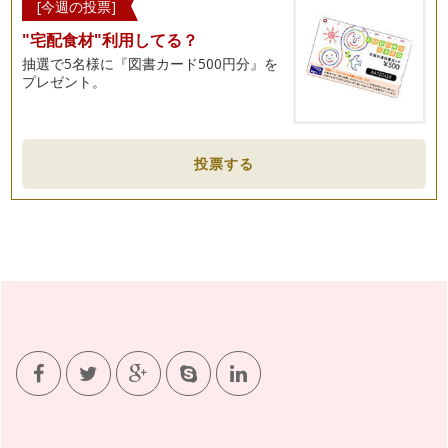
自分にとって必要なモノを選び抜く力
[今週の投票]
私たちは、「便利な世の中だよね。」とわざわざ口にすること
"宅配食材"利用してる？
がないほど、当たり前のように「モノ…
抽選で5名様に『図書カード500円分』を
プレゼント。
「俯瞰」することの大切さ
寒さが一層増しておりますが、皆様体調はいかがでしょうか？
こんなに寒い日が続くと、…
自宅を「心地よい」空間にするためには？
投票する
第1回目は、自宅を「心地よい」空間にするためには？という
テーマでお届けします。 そ…