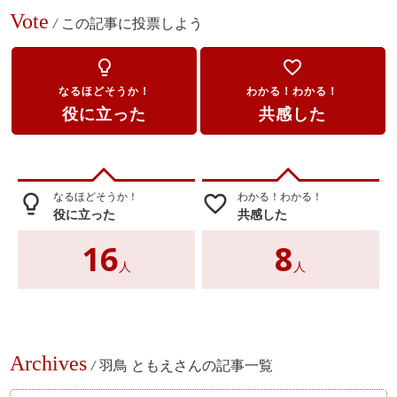
Vote
/
この記事に投票しよう
lightbulb_outline
favorite_border
なるほどそうか！
わかる！わかる！
役に立った
共感した
なるほどそうか！
わかる！わかる！
lightbulb_outline
favorite_border
役に立った
共感した
16
8
人
人
Archives
/
羽鳥 ともえさんの記事一覧