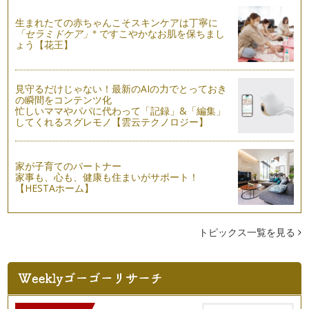
春を迎え、ゴールデンウィークが過ぎるとより暖かくなりまし
たね。この時期は特に心地よく過ごす…
生まれたての赤ちゃんこそスキンケアは丁寧に
※
「セラミドケア」
ですこやかなお肌を保ちまし
ょう【花王】
クローゼットの整理収納法～基本ステップ3「しまい方」
クローゼットの整理収納特集が続いておりますが、いよいよ大
詰めです。 衣類を「全部出…
見守るだけじゃない！最新のAIの力でとっておき
の瞬間をコンテンツ化
クローゼットの整理収納法～基本ステップ２「分ける」
忙しいママやパパに代わって「記録」&「編集」
前回は、クローゼットの整理収納法～基本ステップ１「全部出
してくれるスグレモノ【雲云テクノロジー】
す」をお伝えしました。 今…
クローゼットの整理収納法~基本ステップ１「全部出す」
少しずつではありますが、ようやく春を感じさせてくれる陽気
家が子育てのパートナー
家事も、心も、健康も住まいがサポート！
になりました。 暖かくなる…
【HESTAホーム】
子供のお片づけ促進法②
ご入園・ご入学シーズンになりました。今年度ご進学されるお
子様がいらっしゃる皆様、おめでとう…
トピックス一覧を見る
子供のお片づけ促進法①
子供は散らかすことがお仕事！というくらい、ママにとっては
あっという間に部屋をおもちゃだらけ…