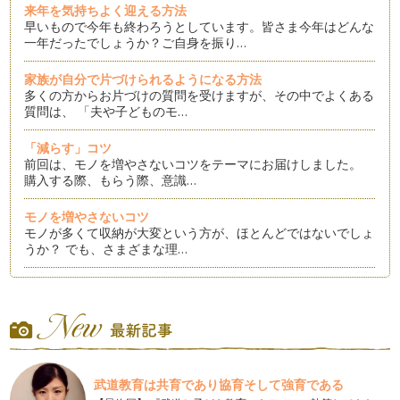
来年を気持ちよく迎える方法
早いもので今年も終わろうとしています。皆さま今年はどんな
一年だったでしょうか？ご自身を振り…
家族が自分で片づけられるようになる方法
多くの方からお片づけの質問を受けますが、その中でよくある
質問は、 「夫や子どものモ…
「減らす」コツ
前回は、モノを増やさないコツをテーマにお届けしました。
購入する際、もらう際、意識…
モノを増やさないコツ
モノが多くて収納が大変という方が、ほとんどではないでしょ
うか？ でも、さまざまな理…
片づけのステップ①「全部出す」
お片づけで「全部出す」という作業はステップ①であり、基本
の基でもあります。 聞いた…
「片づける」ということの意味
何をするにも気持ちよくおこなえる、そんな季節になりました
武道教育は共育であり協育そして強育である
ね。 心地よい暖かさが、少…