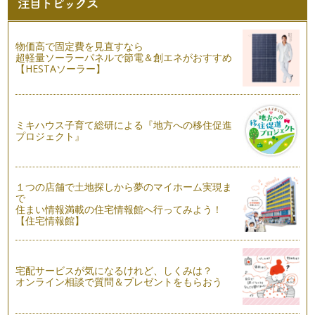
ラーのかかっていない部屋に…
小物の整理収納
物価高で固定費を見直すなら
前回の記事「5分でできる整理収納」はいかがでしたでしょう
超軽量ソーラーパネルで節電＆創エネがおすすめ
か？ 前回お伝えした例は、…
【HESTAソーラー】
5分でできる整理収納
計画を立てて、お片付けをすることはとても素晴らしいことで
す。 時間の確保をして、お…
ミキハウス子育て総研による『地方への移住促進
プロジェクト』
時間整理術②
梅雨の季節になりましたね。 梅雨のこの季節は、小さなお子
様を雨の中歩かせることがで…
１つの店舗で土地探しから夢のマイホーム実現ま
で
時間整理術
住まい情報満載の住宅情報館へ行ってみよう！
ママって忙しいですよね。 小さいお子様の育児中であれば、
【住宅情報館】
夜泣きで寝不足・・・ …
「思い出の品」全部必要ですか？
「思い出の品」 誰にでもあるのではないでしょうか？ 使わな
宅配サービスが気になるけれど、しくみは？
いけれど、捨てら…
オンライン相談で質問＆プレゼントをもらおう
梅雨時期の湿気対策