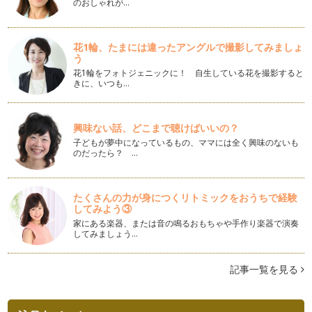
のおしゃれが…
幼稚園・学校関係の書類の整理
私はお客様のご自宅を整えるお手伝いをさせていただいており
花1輪、たまには違ったアングルで撮影してみましょ
ます。 お客様に、どんなと…
う
花1輪をフォトジェニックに！ 自生している花を撮影すると
着ていない服を活かすには
きに、いつも…
朝晩とぐっと冷え込んできましたね。 昼間も1枚では肌寒い季
節になりました。 …
興味ない話、どこまで聴けばいいの？
利き脳別片づけ法～ライフオーガナイズ編～
子どもが夢中になっているもの、ママには全く興味のないも
前回の記事でご自身の利き脳をお調べいただけましたか？ 今
のだったら？ …
回は、４タイプそれぞれの特…
自分の「利き脳」を知ろう
たくさんの力が身につくリトミックをおうちで経験
前回の記事「利き脳で変わるお片づけ」はいかがでしたでしょ
してみよう③
うか？ 右脳左脳それぞれの…
家にある楽器、または音の鳴るおもちゃや手作り楽器で演奏
してみましょう…
利き脳で変わるお片づけ
まだまだ残暑が厳しい毎日ですが、皆様体調はいかがでしょう
か？ もう少しで涼しく感じ…
記事一覧を見る
「整理」本来の意味と目的
暑さが増す夏は、お片付けが億劫になりがちですよね。 クー