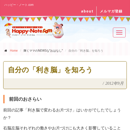
ハッピー・ノート.com
about
メルマガ登録
Toggl
navig
Home
輝くママのNEWSな“おはなし”
自分の「利き脳」を知ろう
自分の「利き脳」を知ろう
/
2012年9月
前回のおさらい
前回の記事「利き脳で変わるお片づけ」はいかがでしたでしょう
か？
右脳左脳それぞれの働きやお片づけにも大きく影響していること