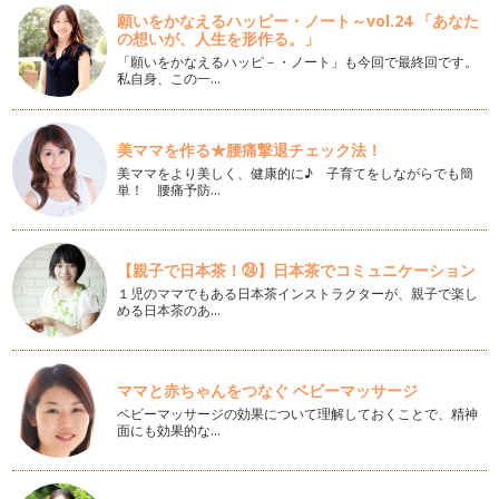
パソコンとデータの整理
願いをかなえるハッピー・ノート～vol.24 「あなた
皆さま新年を迎え、年末に大掃除もすませ空間も心もスッキリ
の想いが、人生を形作る。」
されていることと思います。 …
「願いをかなえるハッピ－・ノート」も今回で最終回です。
私自身、この一…
大掃除前の準備
前回の記事「大掃除前のお片づけ」はご覧いただけましたでし
ょうか？ ポイントをもう一…
美ママを作る★腰痛撃退チェック法！
美ママをより美しく、健康的に♪ 子育てをしながらでも簡
大掃除前のお片づけ
単！ 腰痛予防…
今年も残すところ一ヵ月となりましたね。 クリスマスパーテ
ィーや忘年会といった楽しい…
書類の整理
【親子で日本茶！㉔】日本茶でコミュニケーション
前回の記事「幼稚園・学校関係の書類の整理」はお読みいただ
１児のママでもある日本茶インストラクターが、親子で楽し
けましたか？ 整理の基本の…
める日本茶のあ…
幼稚園・学校関係の書類の整理
私はお客様のご自宅を整えるお手伝いをさせていただいており
ます。 お客様に、どんなと…
ママと赤ちゃんをつなぐ ベビーマッサージ
ベビーマッサージの効果について理解しておくことで、精神
面にも効果的な…
着ていない服を活かすには
朝晩とぐっと冷え込んできましたね。 昼間も1枚では肌寒い季
節になりました。 …