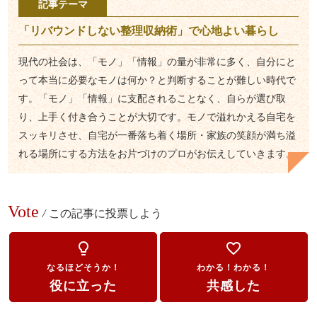
記事テーマ
「リバウンドしない整理収納術」で心地よい暮らし
現代の社会は、「モノ」「情報」の量が非常に多く、自分にと
って本当に必要なモノは何か？と判断することが難しい時代で
す。「モノ」「情報」に支配されることなく、自らが選び取
り、上手く付き合うことが大切です。モノで溢れかえる自宅を
スッキリさせ、自宅が一番落ち着く場所・家族の笑顔が満ち溢
れる場所にする方法をお片づけのプロがお伝えしていきます。
Vote
/
この記事に投票しよう
lightbulb_outline
favorite_border
なるほどそうか！
わかる！わかる！
役に立った
共感した