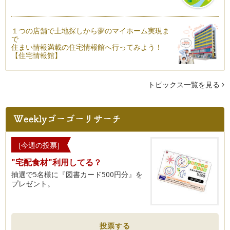
す」をお伝えしました。 今…
クローゼットの整理収納法~基本ステップ１「全部出す」
１つの店舗で土地探しから夢のマイホーム実現ま
少しずつではありますが、ようやく春を感じさせてくれる陽気
で
になりました。 暖かくなる…
住まい情報満載の住宅情報館へ行ってみよう！
【住宅情報館】
子供のお片づけ促進法②
ご入園・ご入学シーズンになりました。今年度ご進学されるお
子様がいらっしゃる皆様、おめでとう…
トピックス一覧を見る
子供のお片づけ促進法①
子供は散らかすことがお仕事！というくらい、ママにとっては
あっという間に部屋をおもちゃだらけ…
自分にとって必要なモノを選び抜く力
[今週の投票]
私たちは、「便利な世の中だよね。」とわざわざ口にすること
"宅配食材"利用してる？
がないほど、当たり前のように「モノ…
抽選で5名様に『図書カード500円分』を
「俯瞰」することの大切さ
プレゼント。
寒さが一層増しておりますが、皆様体調はいかがでしょうか？
こんなに寒い日が続くと、…
自宅を「心地よい」空間にするためには？
投票する