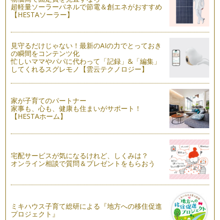
超軽量ソーラーパネルで節電＆創エネがおすすめ
【HESTAソーラー】
時間整理術②
梅雨の季節になりましたね。 梅雨のこの季節は、小さなお子
様を雨の中歩かせることがで…
見守るだけじゃない！最新のAIの力でとっておき
の瞬間をコンテンツ化
時間整理術
忙しいママやパパに代わって「記録」&「編集」
ママって忙しいですよね。 小さいお子様の育児中であれば、
してくれるスグレモノ【雲云テクノロジー】
夜泣きで寝不足・・・ …
「思い出の品」全部必要ですか？
家が子育てのパートナー
「思い出の品」 誰にでもあるのではないでしょうか？ 使わな
家事も、心も、健康も住まいがサポート！
いけれど、捨てら…
【HESTAホーム】
梅雨時期の湿気対策
春を迎え、ゴールデンウィークが過ぎるとより暖かくなりまし
たね。この時期は特に心地よく過ごす…
宅配サービスが気になるけれど、しくみは？
オンライン相談で質問＆プレゼントをもらおう
クローゼットの整理収納法～基本ステップ3「しまい方」
クローゼットの整理収納特集が続いておりますが、いよいよ大
詰めです。 衣類を「全部出…
クローゼットの整理収納法～基本ステップ２「分ける」
ミキハウス子育て総研による『地方への移住促進
プロジェクト』
前回は、クローゼットの整理収納法～基本ステップ１「全部出