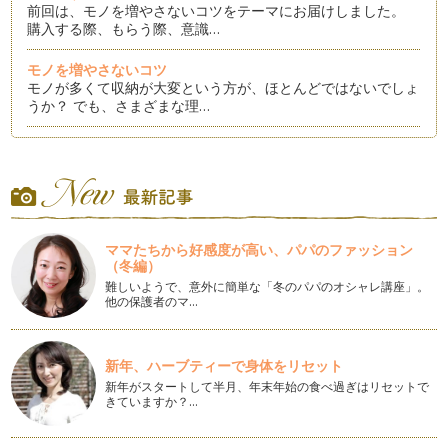
前回は、モノを増やさないコツをテーマにお届けしました。
購入する際、もらう際、意識…
モノを増やさないコツ
モノが多くて収納が大変という方が、ほとんどではないでしょ
うか？ でも、さまざまな理…
片づけのステップ①「全部出す」
お片づけで「全部出す」という作業はステップ①であり、基本
の基でもあります。 聞いた…
「片づける」ということの意味
何をするにも気持ちよくおこなえる、そんな季節になりました
ママたちから好感度が高い、パパのファッション
ね。 心地よい暖かさが、少…
（冬編）
難しいようで、意外に簡単な「冬のパパのオシャレ講座」。
学校関係の書類の整理
他の保護者のマ…
入園・入学を迎えられた皆さま、おめでとうございます。 ま
た、進級おめでとうございま…
新年、ハーブティーで身体をリセット
入園前の準備
新年がスタートして半月、年末年始の食べ過ぎはリセットで
入園を控えている方は、事前説明会も済み本格的に準備に取り
きていますか？…
掛からなくてはいけない時期になりま…