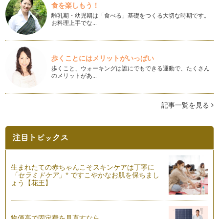
食を楽しもう！
利き脳別片づけ法～ライフオーガナイズ編～
離乳期・幼児期は「食べる」基礎をつくる大切な時期です。
前回の記事でご自身の利き脳をお調べいただけましたか？ 今
お料理上手でな…
回は、４タイプそれぞれの特…
自分の「利き脳」を知ろう
前回の記事「利き脳で変わるお片づけ」はいかがでしたでしょ
歩くことにはメリットがいっぱい
うか？ 右脳左脳それぞれの…
歩くこと、ウォーキングは誰にでもできる運動で、たくさん
のメリットがあ…
利き脳で変わるお片づけ
まだまだ残暑が厳しい毎日ですが、皆様体調はいかがでしょう
か？ もう少しで涼しく感じ…
記事一覧を見る
「整理」本来の意味と目的
暑さが増す夏は、お片付けが億劫になりがちですよね。 クー
ラーのかかっていない部屋に…
小物の整理収納
生まれたての赤ちゃんこそスキンケアは丁寧に
前回の記事「5分でできる整理収納」はいかがでしたでしょう
※
「セラミドケア」
ですこやかなお肌を保ちまし
か？ 前回お伝えした例は、…
ょう【花王】
5分でできる整理収納
計画を立てて、お片付けをすることはとても素晴らしいことで
す。 時間の確保をして、お…
物価高で固定費を見直すなら