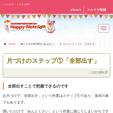
ハッピー・ノート.com
about
メルマガ登録
Toggl
navig
Home
輝くママのNEWSな“おはなし”
片づけのステップ①「全部出す」
片づけのステップ①「全部出す」
/
2013年6月
全部出すことで把握できるのです
お片づけで「全部出す」という作業はステップ①であり、基本の基
でもあります。
聞いただけで「めんどくさい」という作業に感じてしまいがちです