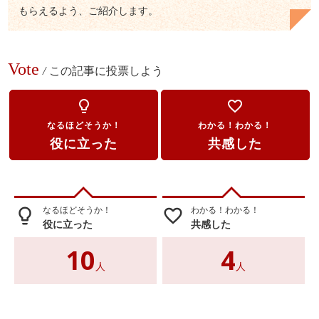
もらえるよう、ご紹介します。
Vote
/
この記事に投票しよう
lightbulb_outline
favorite_border
なるほどそうか！
わかる！わかる！
役に立った
共感した
なるほどそうか！
わかる！わかる！
lightbulb_outline
favorite_border
役に立った
共感した
10
4
人
人