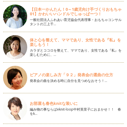
今年は、少し早めの桜が咲いて、いよいよ春到来ですね。 冬
【日本一かんたん！0～1歳児向け手づくりおもちゃ
の間は、あまり食べる気が…
01】かわいいハンドルでしゅっぱーつ！
一般社団法人ふれあい育児協会代表理事・おもちゃコンサル
最高に贅沢なイチゴはいかが？
タントの三上千…
サクラのつぼみも膨らんできて、過ごしやすい季節になってき
ましたね。 「今年はどんなお花…
体と心を整えて、ママであり、女性である『私』を
ジャガイモ料理を、種から始めてみませんか？
楽しもう！
桃の花が咲き、草が萌え、春の色があふれ始める季節になりま
カラダとココロを整えて、ママであり、女性である『私』を
した。 草花が芽吹くのを見ると…
楽しむために、…
カイワレ大根を育てて、プチガーデニング体験を♪
立春も過ぎ、日中は春を思わせるようなぽかぽか陽気の日差し
ピアノの楽しみ方「９２」発表会の選曲の仕方
の日が多くなりましたね。 春は…
発表会の曲を決める時に自分を見つめなおそう！…
寒さを味方にして、干しイモを作ってみよう！
毎日、芯まで冷える寒さですが、自然の中では少しずつ春に
向けて動き始める月になり…
お部屋も春色knitな装いに
冬野菜の七草粥で、子どもと楽しもう♪
編み物の事ならばeknit-loop中村英里子におまかせ！！ 春
をk…
遅ればせながら、あけましておめでとうございます。 今年も
野菜について、みなさまにお役に…