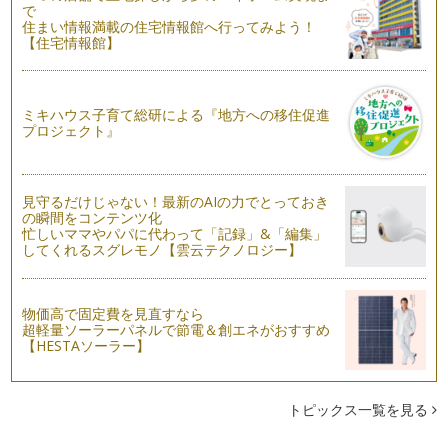
で
住まい情報満載の住宅情報館へ行ってみよう！
虫がつきやすい野菜・つきにくい野菜って？
【住宅情報館】
前回、野菜の種まきで「コマツナを育てる時は、虫よけでネッ
トをしましょう」ということを書きま…
秋冬野菜の種まきをしよう☆
ミキハウス子育て総研による『地方への移住促進
まだまだ残暑厳しい9月の初旬ですね。 でも、朝晩は過ごしや
プロジェクト』
すかったり、風がちょっと…
楽しく野菜に触れるヒント♪
みなさん、夏を満喫していますか？ 今回は、7月8月にかけて
見守るだけじゃない！最新のAIの力でとっておき
行った親子イベントで、い…
の瞬間をコンテンツ化
忙しいママやパパに代わって「記録」&「編集」
してくれるスグレモノ【雲云テクノロジー】
野菜の都合と子どもの本能を知り、楽しく野菜に触れましょう
☆
本格的な夏の暑さになりました。 田舎に帰省してバーベキュ
ーなど、…
物価高で固定費を見直すなら
超軽量ソーラーパネルで節電＆創エネがおすすめ
【HESTAソーラー】
子どもと野菜の花を見てみよう♪
いよいよ、夏野菜がどんどん実をつけ始める時期になってきま
した。 最初は、「あ！やっ…
トピックス一覧を見る
ジャガイモで広がる楽しみ☆