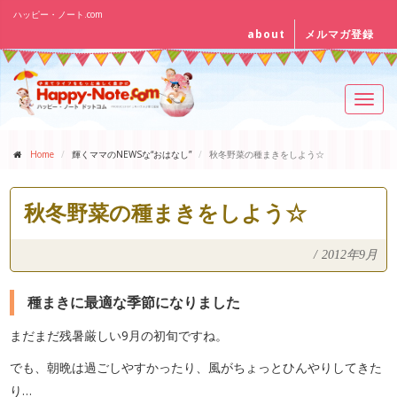
ハッピー・ノート.com
about
メルマガ登録
Toggl
navig
Home
輝くママのNEWSな“おはなし”
秋冬野菜の種まきをしよう☆
秋冬野菜の種まきをしよう☆
/
2012年9月
種まきに最適な季節になりました
まだまだ残暑厳しい9月の初旬ですね。
でも、朝晩は過ごしやすかったり、風がちょっとひんやりしてきた
り…