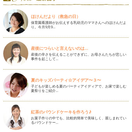
寒さも一段と厳しくなり、冬野菜がおいしい季節になってきま
したね。 さらに冷え込み、霜が…
ほけんだより（救急の日）
お料理用のバジルから根を出して育ててみよう♪
保育園看護師がお伝えする乳幼児のママさんへのほけんだよ
日が暮れるのも早くなり、風もなんだかひんやりしてきて、季
り。今月9月9…
節は冬に向かっているのだなぁ、と感…
緑黄色野菜の代表☆ホウレンソウをまるごと楽しもう
すっかり朝晩は涼しくなり、過ごしやすい季節になりました
産後につらいと言えないのは...
ね。 「人間が過ごしやすい…
産後の辛さを伝えることができずに、お母さんたちが悲しい
事件を起こして…
さぁ、今日の食卓は何色あるかな？
梅雨も明け、さんさんと照りつけるおひさまのおかげで、 野
菜たちが、どんどん生長し、色づ…
夏のキッズパーティ☆アイデア〜３〜
野菜を最後まで見るおもしろさ
子どもが楽しめる夏のパーティアイディアで、お家で楽しむ
夏祭りをご紹介…
少し早く、梅雨入りしましたね。 畑では、5月に植えつけたト
マトやナスの苗たちが、…
思わずにっこり♡星形がキュートなオクラをまるごと楽しもう
紅茶のパウンドケーキを作ろう♪
☆
お菓子作りの中でも、比較的簡単で美味しく、親しまれてい
…
るパウンドケー…
レストラン顔負けのサラダを作りましょう♪