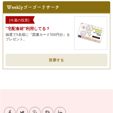
みなさん、新じゃがは味わいましたか？ 新じゃがは、３月に
九州から始まり６月まで各地のも…
畑の虫の活躍を知ろう！
梅雨に入ったところも多いのではないでしょうか。 雨が降り
[今週の投票]
そうなとき、アマガエルはゲ…
"宅配食材"利用してる？
子どもはノリノリ☆「こどもカフェ」ごっこで楽しもう
抽選で5名様に『図書カード500円分』を
梅雨の時期になりましたね。 一雨ごとに野菜は育ってくれま
プレゼント。
すが、雑草や病害虫の発生も多く…
野菜の旬を感じてみよう
野菜を育てる暮らしをしていると、気候や草木が花咲くこと、
投票する
鳥や虫たちの動きなど、自然に向き合…
野菜の種を蒔いてみよう
みなさま、こんにちは。 ５月晴れという言葉があるように、
気持ちの良い日が多くなりま…
カラフルでおしゃれなガーデニンググッズ
いよいよ春らしい陽気になってきましたね。 やわらかいぽか
ぽかした日差しの中にいるのは、…
こどもと野菜