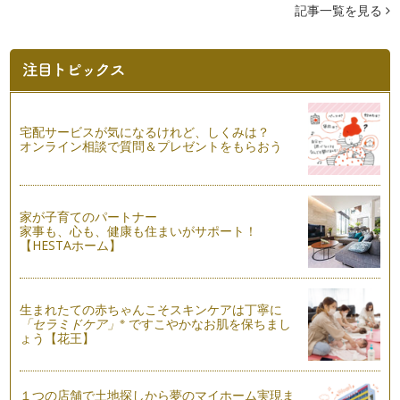
記事一覧を見る
キャベツについて楽しみながら知りましょう♪
寒さが増して、野菜が甘くおいしくなる季節になってきまし
た。 よく「寒さにあたると…
ダイコンで、子どもとおいしく楽しもう♪
芯まで冷えるような寒さで、おでんやシチューなど、温まるお
料理が嬉しい季節ですね。 …
宅配サービスが気になるけれど、しくみは？
オンライン相談で質問＆プレゼントをもらおう
野菜を育てるくらしと子どもの笑顔
みなさんのところでは、紅葉が始まりましたか？ この頃にな
ると、さすがに種まきなど…
家が子育てのパートナー
意外と知らない?!タマネギを育ててみよう☆
家事も、心も、健康も住まいがサポート！
前回、春の楽しみとして「エンドウ」のお話をしましたが、ま
【HESTAホーム】
だまだ楽しめる野菜があります！ …
育てて楽しい・食べておいしいエンドウを育てよう♪
これから、どんどん冬に向かって寒くなってきますね。 厳し
生まれたての赤ちゃんこそスキンケアは丁寧に
い冬が過ぎ、春になると、キヌサ…
※
「セラミドケア」
ですこやかなお肌を保ちまし
ょう【花王】
食べて育てて、ネギを楽しもう♪
朝晩は、すっかり冷える季節になりました。 お子さんはもち
ろん、ママも風邪をひかないよう…
１つの店舗で土地探しから夢のマイホーム実現ま