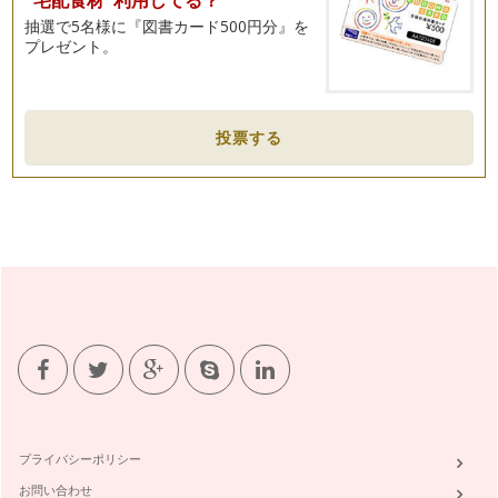
子どもはノリノリ☆「こどもカフェ」ごっこで楽しもう
抽選で5名様に『図書カード500円分』を
梅雨の時期になりましたね。 一雨ごとに野菜は育ってくれま
プレゼント。
すが、雑草や病害虫の発生も多く…
野菜の旬を感じてみよう
野菜を育てる暮らしをしていると、気候や草木が花咲くこと、
投票する
鳥や虫たちの動きなど、自然に向き合…
野菜の種を蒔いてみよう
みなさま、こんにちは。 ５月晴れという言葉があるように、
気持ちの良い日が多くなりま…
カラフルでおしゃれなガーデニンググッズ
いよいよ春らしい陽気になってきましたね。 やわらかいぽか
ぽかした日差しの中にいるのは、…
こどもと野菜
「うちの子、野菜を食べてくれなくて…」 よくママたちと話し
ていると、会話…
プライバシーポリシー
お問い合わせ