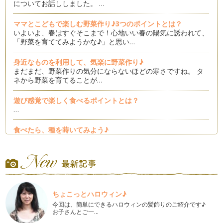
についてお話ししました。 …
ママとこどもで楽しむ野菜作り♪3つのポイントとは？
いよいよ、春はすぐそこまで！心地いい春の陽気に誘われて、
「野菜を育ててみようかな♪」と思い…
身近なものを利用して、気楽に野菜作り♪
まだまだ、野菜作りの気分にならないほどの寒さですね。 タ
ネから野菜を育てることが…
遊び感覚で楽しく食べるポイントとは？
…
食べたら、種を蒔いてみよう♪
…
カップでお手軽・簡単！カイワレダイコンを育ててみよう
寒さも一段と厳しくなり、冬野菜がおいしい季節になってきま
したね。 さらに冷え込み、霜が…
ちょこっとハロウィン♪
お料理用のバジルから根を出して育ててみよう♪
今回は、簡単にできるハロウィンの髪飾りのご紹介です♪
日が暮れるのも早くなり、風もなんだかひんやりしてきて、季
お子さんとご一…
節は冬に向かっているのだなぁ、と感…