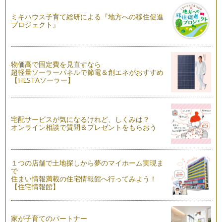
料理が嬉しい季節ですね。 …
ミキハウス子育て総研による『地方への移住促進
プロジェクト』
野菜を育てるくらしと子どもの笑顔
みなさんのところでは、紅葉が始まりましたか？ この頃にな
ると、さすがに種まきなど…
物価高で固定費を見直すなら
意外と知らない?!タマネギを育ててみよう☆
超軽量ソーラーパネルで節電＆創エネがおすすめ
前回、春の楽しみとして「エンドウ」のお話をしましたが、ま
【HESTAソーラー】
だまだ楽しめる野菜があります！ …
育てて楽しい・食べておいしいエンドウを育てよう♪
これから、どんどん冬に向かって寒くなってきますね。 厳し
宅配サービスが気になるけれど、しくみは？
い冬が過ぎ、春になると、キヌサ…
オンライン相談で質問＆プレゼントをもらおう
食べて育てて、ネギを楽しもう♪
朝晩は、すっかり冷える季節になりました。 お子さんはもち
ろん、ママも風邪をひかないよう…
１つの店舗で土地探しから夢のマイホーム実現ま
で
住まい情報満載の住宅情報館へ行ってみよう！
虫がつきやすい野菜・つきにくい野菜って？
【住宅情報館】
前回、野菜の種まきで「コマツナを育てる時は、虫よけでネッ
トをしましょう」ということを書きま…
秋冬野菜の種まきをしよう☆
家が子育てのパートナー