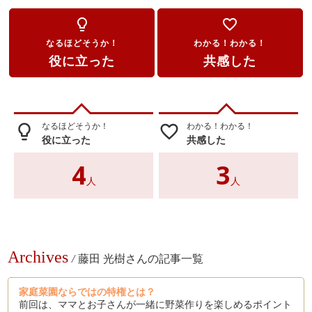
lightbulb_outline
favorite_border
なるほどそうか！
わかる！わかる！
役に立った
共感した
なるほどそうか！
わかる！わかる！
lightbulb_outline
favorite_border
役に立った
共感した
4
3
人
人
Archives
/
藤田 光樹さんの記事一覧
家庭菜園ならではの特権とは？
前回は、ママとお子さんが一緒に野菜作りを楽しめるポイント