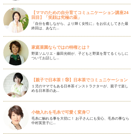
緑黄色野菜の代表☆ホウレンソウをまるごと楽しもう
【ママのための自分育てコミュニケーション講座24
すっかり朝晩は涼しくなり、過ごしやすい季節になりました
回目】「笑顔は究極の薬」
ね。 「人間が過ごしやすい…
「自分を癒しながら、より輝く女性に」をお伝えしてきた最
終回は、あなた…
さぁ、今日の食卓は何色あるかな？
梅雨も明け、さんさんと照りつけるおひさまのおかげで、 野
菜たちが、どんどん生長し、色づ…
家庭菜園ならではの特権とは？
野菜を最後まで見るおもしろさ
野菜ソムリエ・藤田光樹が、子どもと野菜を育てるくらしに
ついてお話しし…
少し早く、梅雨入りしましたね。 畑では、5月に植えつけたト
マトやナスの苗たちが、…
思わずにっこり♡星形がキュートなオクラをまるごと楽しもう
【親子で日本茶！㉔】日本茶でコミュニケーション
☆
１児のママでもある日本茶インストラクターが、親子で楽し
…
める日本茶のあ…
レストラン顔負けのサラダを作りましょう♪
今年は、少し早めの桜が咲いて、いよいよ春到来ですね。 冬
の間は、あまり食べる気が…
小物入れを毛糸で可愛く変身♡
毛糸に触れる事を大切に！ お子さんにも安心、毛糸の事なら
最高に贅沢なイチゴはいかが？
中村英里子に…
サクラのつぼみも膨らんできて、過ごしやすい季節になってき
ましたね。 「今年はどんなお花…