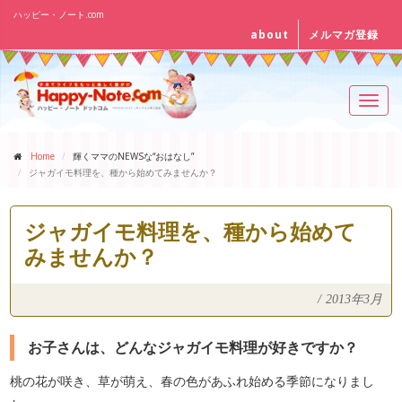
ハッピー・ノート.com
about
メルマガ登録
Toggl
navig
Home
輝くママのNEWSな“おはなし”
ジャガイモ料理を、種から始めてみませんか？
ジャガイモ料理を、種から始めて
みませんか？
/
2013年3月
お子さんは、どんなジャガイモ料理が好きですか？
桃の花が咲き、草が萌え、春の色があふれ始める季節になりまし