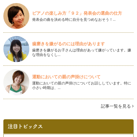
ジャガイモ料理を、種から始めてみませんか？
ピアノの楽しみ方「９２」発表会の選曲の仕方
桃の花が咲き、草が萌え、春の色があふれ始める季節になりま
発表会の曲を決める時に自分を見つめなおそう！…
した。 草花が芽吹くのを見ると…
カイワレ大根を育てて、プチガーデニング体験を♪
立春も過ぎ、日中は春を思わせるようなぽかぽか陽気の日差し
歯磨きを嫌がるのには理由があります
の日が多くなりましたね。 春は…
歯磨きを嫌がるお子さんは理由があって嫌がっています。嫌
な理由をなくし…
寒さを味方にして、干しイモを作ってみよう！
毎日、芯まで冷える寒さですが、自然の中では少しずつ春に
向けて動き始める月になり…
運動においての親の声掛けについて
冬野菜の七草粥で、子どもと楽しもう♪
運動においての親の声掛けについてお話ししています。特に
小さい時期は、…
遅ればせながら、あけましておめでとうございます。 今年も
野菜について、みなさまにお役に…
記事一覧を見る
キャベツについて楽しみながら知りましょう♪
寒さが増して、野菜が甘くおいしくなる季節になってきまし
た。 よく「寒さにあたると…
ダイコンで、子どもとおいしく楽しもう♪
芯まで冷えるような寒さで、おでんやシチューなど、温まるお