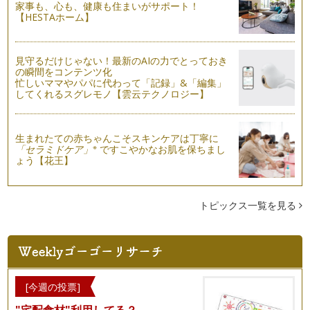
家事も、心も、健康も住まいがサポート！
まだまだ残暑厳しい9月の初旬ですね。 でも、朝晩は過ごしや
【HESTAホーム】
すかったり、風がちょっと…
楽しく野菜に触れるヒント♪
みなさん、夏を満喫していますか？ 今回は、7月8月にかけて
見守るだけじゃない！最新のAIの力でとっておき
行った親子イベントで、い…
の瞬間をコンテンツ化
忙しいママやパパに代わって「記録」&「編集」
してくれるスグレモノ【雲云テクノロジー】
野菜の都合と子どもの本能を知り、楽しく野菜に触れましょう
☆
本格的な夏の暑さになりました。 田舎に帰省してバーベキュ
ーなど、…
生まれたての赤ちゃんこそスキンケアは丁寧に
※
「セラミドケア」
ですこやかなお肌を保ちまし
ょう【花王】
子どもと野菜の花を見てみよう♪
いよいよ、夏野菜がどんどん実をつけ始める時期になってきま
した。 最初は、「あ！やっ…
トピックス一覧を見る
ジャガイモで広がる楽しみ☆
みなさん、新じゃがは味わいましたか？ 新じゃがは、３月に
九州から始まり６月まで各地のも…
畑の虫の活躍を知ろう！
梅雨に入ったところも多いのではないでしょうか。 雨が降り
[今週の投票]
そうなとき、アマガエルはゲ…
"宅配食材"利用してる？