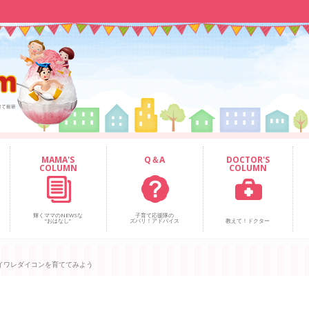
MAMA'S
Q＆A
DOCTOR'S
COLUMN
COLUMN
輝くママのNEWSな
子育て応援隊の
“おはなし”
ズバリ！アドバイス
教えて！ドクター
イワレダイコンを育ててみよう