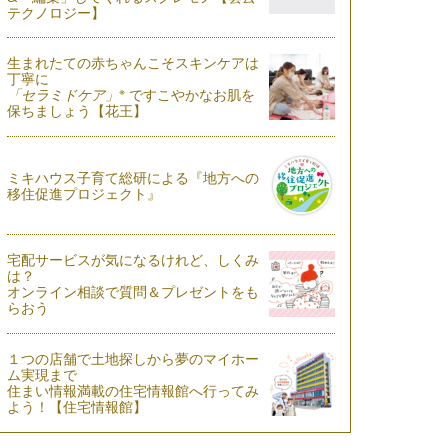
テクノロジー】
生まれたての赤ちゃんこそスキンケアは
丁寧に
※
「セラミドケア」
ですこやかなお肌を
保ちましょう【花王】
ミキハウス子育て総研による『地方への
移住促進プロジェクト』
宅配サービスが気になるけれど、しくみ
は？
オンライン相談で質問＆プレゼントをも
らおう
１つの店舗で土地探しから夢のマイホー
ム実現まで
住まい情報満載の住宅情報館へ行ってみ
よう！【住宅情報館】