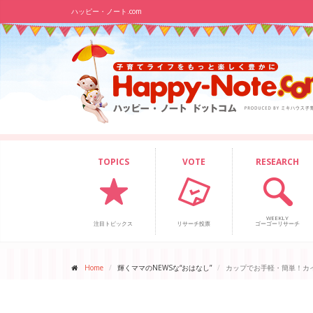
ハッピー・ノート.com
TOPICS
VOTE
RESEARCH
WEEKLY
注目トピックス
リサーチ投票
ゴーゴーリサーチ
Home
輝くママのNEWSな“おはなし”
カップでお手軽・簡単！カ