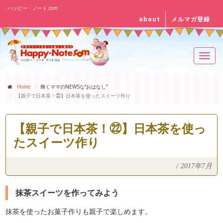
ハッピー・ノート.com
about
メルマガ登録
Toggl
navig
Home
輝くママのNEWSな“おはなし”
【親子で日本茶！㉒】日本茶を使ったスイーツ作り
【親子で日本茶！㉒】日本茶を使っ
たスイーツ作り
/
2017年7月
抹茶スイーツを作ってみよう
抹茶を使ったお菓子作りも親子で楽しめます。