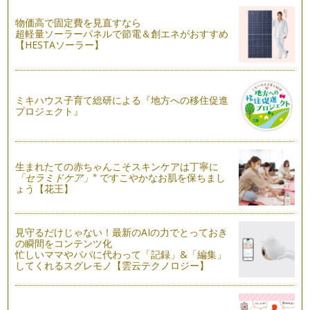
日本で一番よく飲まれている緑茶が「煎茶（せんちゃ）」で
す。 茶葉を蒸したあと、揉み…
物価高で固定費を見直すなら
超軽量ソーラーパネルで節電＆創エネがおすすめ
【親子で日本茶！③】夏にぴったり！簡単「水出し煎茶」
【HESTAソーラー】
暑い夏に、お湯を沸かしたり、お湯を使ったりするのはちょっ
と…という方も多いの…
【親子で日本茶！②】「茶葉当てクイズ」で楽しもう
ミキハウス子育て総研による『地方への移住促進
一般的によく目にする日本茶5種類をご紹介します。 写真左か
プロジェクト』
ら、普通煎茶・深蒸し煎茶…
【親子で日本茶！①】親子のお茶タイムを楽しもう
日本茶講座の参加者のママたちが必ず言う言葉があります。
生まれたての赤ちゃんこそスキンケアは丁寧に
「お茶の香りに癒されました…
※
「セラミドケア」
ですこやかなお肌を保ちまし
ょう【花王】
見守るだけじゃない！最新のAIの力でとっておき
の瞬間をコンテンツ化
忙しいママやパパに代わって「記録」&「編集」
してくれるスグレモノ【雲云テクノロジー】