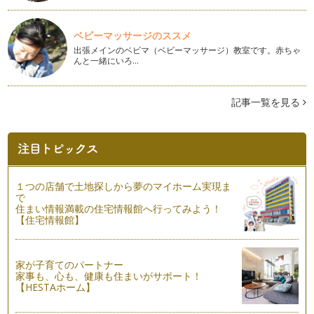
【親子で日本茶！⑨】煎茶をいれよう！
今回は、親子で楽しめる「深蒸し煎茶」のいれ方をご紹介しま
ベビーマッサージのススメ
す。 お子様と保護者の方、…
出張メインのベビマ（ベビーマッサージ）教室です。赤ちゃ
んと一緒にいろ…
【親子で日本茶！⑧】「茶托」は必要？
「茶托（ちゃたく）」は、お客様にお茶を出す際に、お茶碗や
お湯呑の下に敷く木地や塗りのお皿の…
記事一覧を見る
【親子で日本茶！⑦】子どもサイズのお湯呑み・お茶碗を選ぼ
う
これまで、煎茶をいれる際に必要な道具をご紹介してきました
が、今回は「お湯呑」と「お茶碗」に…
１つの店舗で土地探しから夢のマイホーム実現ま
【親子で日本茶！⑥】急須の手入れと「湯冷まし」
で
前回では急須の選び方をご紹介しましたが、今回は急須を使っ
住まい情報満載の住宅情報館へ行ってみよう！
【住宅情報館】
た後のお手入れ方法をご紹介します。…
【親子で日本茶！⑤】「急須」を選ぼう
「急須（きゅうす）」が違うとお茶をいれた時の味も変わると
家が子育てのパートナー
いうくらい、急須は大事な道具です。…
家事も、心も、健康も住まいがサポート！
【HESTAホーム】
【親子で日本茶！④】「煎茶」の茶葉を選ぼう