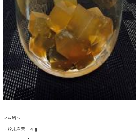
＜材料＞
・粉末寒天 ４ｇ