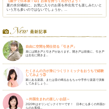
【親子で日本茶！㉑】お茶を持って出かけよう！
夏の水分補給に、お気に入りのお茶を外出先でも楽しみたいと
いう方も多いのではないでしょうか。…
【親子で日本茶！⑳】新茶の楽しみ方のコツ
八十八夜の時期に摘んだ煎茶の「新茶」は、摘みたてフレッシ
ュな清々しい爽やかな香りが特徴です…
【親子で日本茶！⑲】新茶の季節に茶摘み体験
夏も近づく八十八夜♪でおなじみの茶摘みの歌。 今年も新茶の
自由に空間を間仕切る「引き戸」
季節がやってきました！ …
扉には開き戸と引き戸があります。開き戸は前後に、引き戸
は左右に開きま…
【親子で日本茶！⑱】抹茶に合うお菓子とワンポイントマナー
抹茶に合うお菓子といえば、やはり和菓子です。 「上生菓
子」と…
たくさんの力が身につくリトミックをおうちで経験
してみよう③
【親子で日本茶！⑰】「抹茶」をたてよう！
抹茶に必要な道具がそろったら、いよいよ抹茶をたててみまし
家にある楽器、または音の鳴るおもちゃや手作り楽器で演奏
してみましょう…
ょう！ …
【親子で日本茶！⑯】「抹茶」に必要な道具
前回は「抹茶」の選び方についてでしたが、今回は、抹茶を点
～外国生まれの楽しいお話～
てる際に必要な道具をご紹介します。…
2020年はオリンピックイヤーです！ 日本にも多くの外国か
らのお客様…