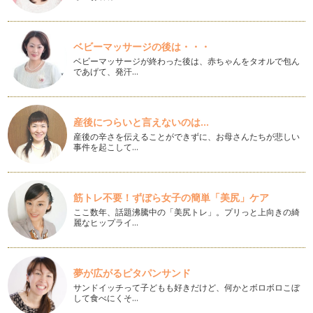
【親子で日本茶！⑮】「抹茶」の選び方
「抹茶」と聞いて思い浮かべるものは何ですか？ 「茶道」・
「お…
ベビーマッサージの後は・・・
ベビーマッサージが終わった後は、赤ちゃんをタオルで包ん
【親子で日本茶！⑭】花粉の季節もお茶を飲もう
であげて、発汗…
2月、花粉の飛散が始まる季節ですね。 マスクにメガネ、花粉
を寄せ付けないアイテムの…
【親子で日本茶！⑬】「ほうじ茶」と「玄米茶」のいれ方
産後につらいと言えないのは...
「ほうじ茶」と「玄米茶」はさっぱりした味と香りを楽しむお
産後の辛さを伝えることができずに、お母さんたちが悲しい
茶です。 香りを出すために…
事件を起こして…
【親子で日本茶！⑫】冬にぴったり「ほうじ茶」と「玄米茶」
寒い日は温かいお茶が飲みたくなりますね。 「ほうじ茶」や
筋トレ不要！ずぼら女子の簡単「美尻」ケア
「玄米茶」の香ばしい、温か…
ここ数年、話題沸騰中の「美尻トレ」。プリっと上向きの綺
麗なヒップライ…
【親子で日本茶！⑪】茶葉の賞味期限と保存方法
年末で大掃除をしていると、棚の奥から賞味期限切れの食品
が…なんて、ちょっと残…
夢が広がるピタパンサンド
【親子で日本茶！⑩】煎茶にぴったりのお茶請け
サンドイッチって子どもも好きだけど、何かとボロボロこぼ
煎茶にはやはりお菓子がつきものですね。 お茶とお菓子でほ
して食べにくそ…
っと一息、リラックスやリフ…