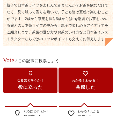
親子で日本茶ライフを楽しんでみませんか？お茶を飲むだけで
なく、見て触って香りを嗅いで、子ども達は五感で楽しむこと
がでます。2歳から茶筅を握り3歳からはmy急須でお茶をいれ
る娘との日本茶ライフの中から、親子で楽しめるアイディアを
ご紹介します。茶葉の選び方やお茶のいれ方など日本茶インス
トラクターならではのコツやポイントも交えてお伝えします。
Vote
/
この記事に投票しよう
lightbulb_outline
favorite_border
なるほどそうか！
わかる！わかる！
役に立った
共感した
なるほどそうか！
わかる！わかる！
lightbulb_outline
favorite_border