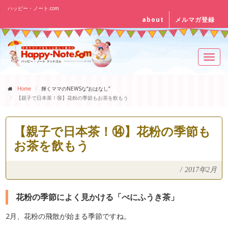
ハッピー・ノート.com
about
メルマガ登録
Toggl
navig
Home
輝くママのNEWSな“おはなし”
【親子で日本茶！⑭】花粉の季節もお茶を飲もう
【親子で日本茶！⑭】花粉の季節も
お茶を飲もう
/
2017年2月
花粉の季節によく見かける「べにふうき茶」
2月、花粉の飛散が始まる季節ですね。