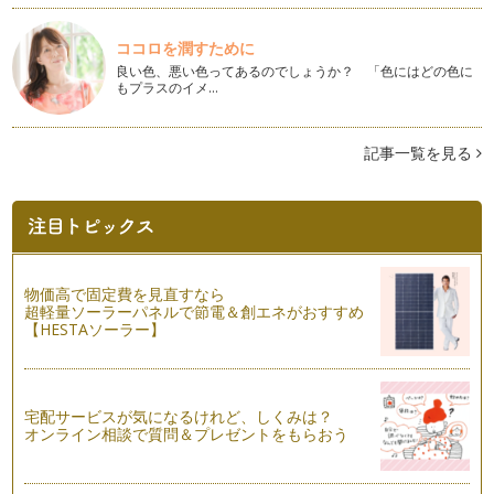
【親子で日本茶！⑨】煎茶をいれよう！
今回は、親子で楽しめる「深蒸し煎茶」のいれ方をご紹介しま
ココロを潤すために
す。 お子様と保護者の方、…
良い色、悪い色ってあるのでしょうか？ 「色にはどの色に
もプラスのイメ…
【親子で日本茶！⑧】「茶托」は必要？
「茶托（ちゃたく）」は、お客様にお茶を出す際に、お茶碗や
お湯呑の下に敷く木地や塗りのお皿の…
記事一覧を見る
【親子で日本茶！⑦】子どもサイズのお湯呑み・お茶碗を選ぼ
う
これまで、煎茶をいれる際に必要な道具をご紹介してきました
が、今回は「お湯呑」と「お茶碗」に…
物価高で固定費を見直すなら
【親子で日本茶！⑥】急須の手入れと「湯冷まし」
超軽量ソーラーパネルで節電＆創エネがおすすめ
前回では急須の選び方をご紹介しましたが、今回は急須を使っ
【HESTAソーラー】
た後のお手入れ方法をご紹介します。…
【親子で日本茶！⑤】「急須」を選ぼう
「急須（きゅうす）」が違うとお茶をいれた時の味も変わると
宅配サービスが気になるけれど、しくみは？
いうくらい、急須は大事な道具です。…
オンライン相談で質問＆プレゼントをもらおう
【親子で日本茶！④】「煎茶」の茶葉を選ぼう
日本で一番よく飲まれている緑茶が「煎茶（せんちゃ）」で