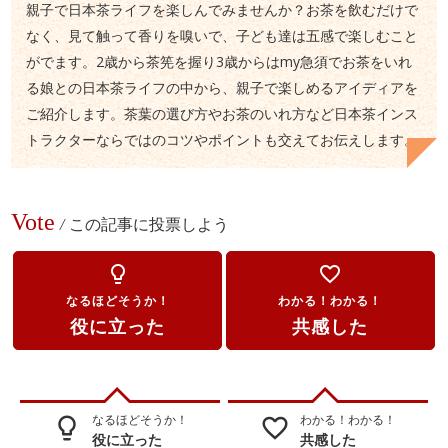
親子で日本茶ライフを楽しんでみませんか？お茶を飲むだけで
なく、見て触って香りを嗅いで、子ども達は五感で楽しむこと
がでます。2歳から茶筅を握り3歳からはmy急須でお茶をいれ
る娘との日本茶ライフの中から、親子で楽しめるアイディアを
ご紹介します。茶葉の選び方やお茶のいれ方など日本茶インス
トラクターならではのコツやポイントも交えてお伝えします。
Vote
/
この記事に投票しよう
lightbulb_outline
favorite_border
なるほどそうか！
わかる！わかる！
役に立った
共感した
なるほどそうか！
わかる！わかる！
lightbulb_outline
favorite_border
役に立った
共感した