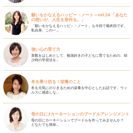
【親子で日本茶！⑮】「抹茶」の選び方
「抹茶」と聞いて思い浮かべるものは何ですか？ 「茶道」・
「お…
願いをかなえるハッピー・ノート～vol.24 「あなた
の想いが、人生を形作る。」
【親子で日本茶！⑭】花粉の季節もお茶を飲もう
「願いをかなえるハッピ－・ノート」も今回で最終回です。
2月、花粉の飛散が始まる季節ですね。 マスクにメガネ、花粉
私自身、この一…
を寄せ付けないアイテムの…
【親子で日本茶！⑬】「ほうじ茶」と「玄米茶」のいれ方
強い心の育て方
「ほうじ茶」と「玄米茶」はさっぱりした味と香りを楽しむお
算数をはじめとして、勉強好きの子どもに育てるための、幼
茶です。 香りを出すために…
少時の学習法を…
【親子で日本茶！⑫】冬にぴったり「ほうじ茶」と「玄米茶」
寒い日は温かいお茶が飲みたくなりますね。 「ほうじ茶」や
「玄米茶」の香ばしい、温か…
冬を乗り切る！栄養のこと
冬を元気にのりきるための栄養を中心としたお話です。ウィ
ルスに感染しな…
【親子で日本茶！⑪】茶葉の賞味期限と保存方法
年末で大掃除をしていると、棚の奥から賞味期限切れの食品
が…なんて、ちょっと残…
母の日に♪カーネーションのプードルアレンジメント
【親子で日本茶！⑩】煎茶にぴったりのお茶請け
母の日にカーネーションでプードルを作ってみませんか？
煎茶にはやはりお菓子がつきものですね。 お茶とお菓子でほ
どなたでも簡単…
っと一息、リラックスやリフ…