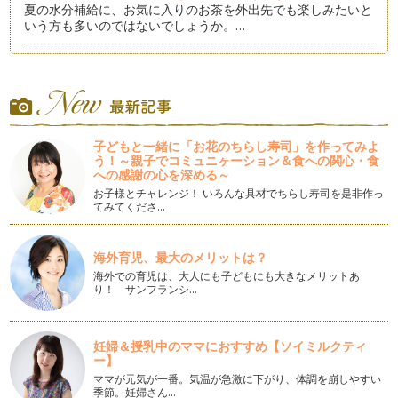
夏の水分補給に、お気に入りのお茶を外出先でも楽しみたいと
いう方も多いのではないでしょうか。…
【親子で日本茶！⑳】新茶の楽しみ方のコツ
八十八夜の時期に摘んだ煎茶の「新茶」は、摘みたてフレッシ
ュな清々しい爽やかな香りが特徴です…
【親子で日本茶！⑲】新茶の季節に茶摘み体験
夏も近づく八十八夜♪でおなじみの茶摘みの歌。 今年も新茶の
子どもと一緒に「お花のちらし寿司」を作ってみよ
う！～親子でコミュニヶーション＆食への関心・食
季節がやってきました！ …
への感謝の心を深める～
お子様とチャレンジ！ いろんな具材でちらし寿司を是非作っ
【親子で日本茶！⑱】抹茶に合うお菓子とワンポイントマナー
てみてくださ…
抹茶に合うお菓子といえば、やはり和菓子です。 「上生菓
子」と…
海外育児、最大のメリットは？
【親子で日本茶！⑰】「抹茶」をたてよう！
海外での育児は、大人にも子どもにも大きなメリットあ
抹茶に必要な道具がそろったら、いよいよ抹茶をたててみまし
り！ サンフランシ…
ょう！ …
【親子で日本茶！⑯】「抹茶」に必要な道具
妊婦＆授乳中のママにおすすめ【ソイミルクティ
前回は「抹茶」の選び方についてでしたが、今回は、抹茶を点
ー】
てる際に必要な道具をご紹介します。…
ママが元気が一番。気温が急激に下がり、体調を崩しやすい
季節。妊婦さん…