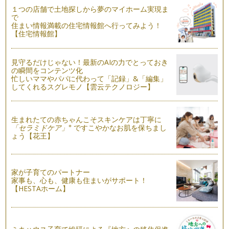
す。 茶葉を蒸したあと、揉み…
１つの店舗で土地探しから夢のマイホーム実現ま
で
住まい情報満載の住宅情報館へ行ってみよう！
【親子で日本茶！③】夏にぴったり！簡単「水出し煎茶」
【住宅情報館】
暑い夏に、お湯を沸かしたり、お湯を使ったりするのはちょっ
と…という方も多いの…
見守るだけじゃない！最新のAIの力でとっておき
【親子で日本茶！②】「茶葉当てクイズ」で楽しもう
の瞬間をコンテンツ化
一般的によく目にする日本茶5種類をご紹介します。 写真左か
忙しいママやパパに代わって「記録」&「編集」
ら、普通煎茶・深蒸し煎茶…
してくれるスグレモノ【雲云テクノロジー】
【親子で日本茶！①】親子のお茶タイムを楽しもう
日本茶講座の参加者のママたちが必ず言う言葉があります。
生まれたての赤ちゃんこそスキンケアは丁寧に
「お茶の香りに癒されました…
※
「セラミドケア」
ですこやかなお肌を保ちまし
ょう【花王】
家が子育てのパートナー
家事も、心も、健康も住まいがサポート！
【HESTAホーム】