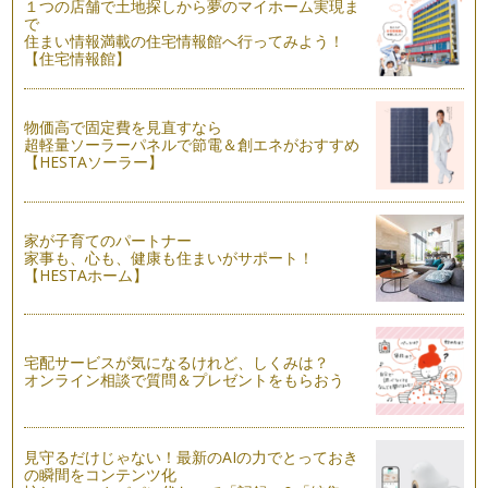
す。 茶葉を蒸したあと、揉み…
１つの店舗で土地探しから夢のマイホーム実現ま
で
住まい情報満載の住宅情報館へ行ってみよう！
【親子で日本茶！③】夏にぴったり！簡単「水出し煎茶」
【住宅情報館】
暑い夏に、お湯を沸かしたり、お湯を使ったりするのはちょっ
と…という方も多いの…
物価高で固定費を見直すなら
【親子で日本茶！②】「茶葉当てクイズ」で楽しもう
超軽量ソーラーパネルで節電＆創エネがおすすめ
一般的によく目にする日本茶5種類をご紹介します。 写真左か
【HESTAソーラー】
ら、普通煎茶・深蒸し煎茶…
【親子で日本茶！①】親子のお茶タイムを楽しもう
日本茶講座の参加者のママたちが必ず言う言葉があります。
家が子育てのパートナー
「お茶の香りに癒されました…
家事も、心も、健康も住まいがサポート！
【HESTAホーム】
宅配サービスが気になるけれど、しくみは？
オンライン相談で質問＆プレゼントをもらおう
見守るだけじゃない！最新のAIの力でとっておき
の瞬間をコンテンツ化