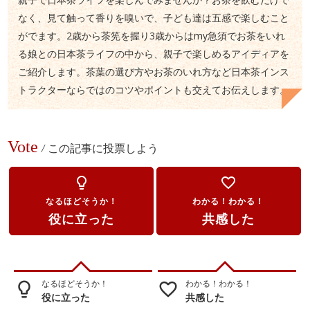
なく、見て触って香りを嗅いで、子ども達は五感で楽しむこと
がでます。2歳から茶筅を握り3歳からはmy急須でお茶をいれ
る娘との日本茶ライフの中から、親子で楽しめるアイディアを
ご紹介します。茶葉の選び方やお茶のいれ方など日本茶インス
トラクターならではのコツやポイントも交えてお伝えします。
Vote
/
この記事に投票しよう
lightbulb_outline
favorite_border
なるほどそうか！
わかる！わかる！
役に立った
共感した
なるほどそうか！
わかる！わかる！
lightbulb_outline
favorite_border
役に立った
共感した