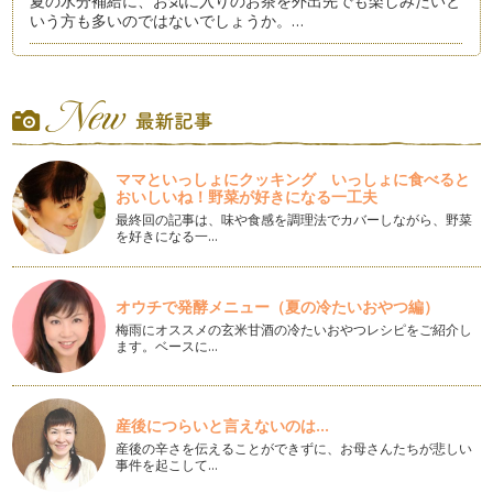
夏の水分補給に、お気に入りのお茶を外出先でも楽しみたいと
いう方も多いのではないでしょうか。…
【親子で日本茶！⑳】新茶の楽しみ方のコツ
八十八夜の時期に摘んだ煎茶の「新茶」は、摘みたてフレッシ
ュな清々しい爽やかな香りが特徴です…
【親子で日本茶！⑲】新茶の季節に茶摘み体験
夏も近づく八十八夜♪でおなじみの茶摘みの歌。 今年も新茶の
ママといっしょにクッキング いっしょに食べると
季節がやってきました！ …
おいしいね！野菜が好きになる一工夫
最終回の記事は、味や食感を調理法でカバーしながら、野菜
【親子で日本茶！⑱】抹茶に合うお菓子とワンポイントマナー
を好きになる一…
抹茶に合うお菓子といえば、やはり和菓子です。 「上生菓
子」と…
オウチで発酵メニュー（夏の冷たいおやつ編）
【親子で日本茶！⑰】「抹茶」をたてよう！
梅雨にオススメの玄米甘酒の冷たいおやつレシピをご紹介し
抹茶に必要な道具がそろったら、いよいよ抹茶をたててみまし
ます。ベースに…
ょう！ …
【親子で日本茶！⑯】「抹茶」に必要な道具
前回は「抹茶」の選び方についてでしたが、今回は、抹茶を点
産後につらいと言えないのは...
てる際に必要な道具をご紹介します。…
産後の辛さを伝えることができずに、お母さんたちが悲しい
事件を起こして…
【親子で日本茶！⑮】「抹茶」の選び方