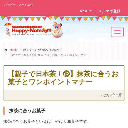
ハッピー・ノート.com
about
メルマガ登録
Toggl
navig
Home
輝くママのNEWSな“おはなし”
【親子で日本茶！⑱】抹茶に合うお菓子とワンポイントマナー
【親子で日本茶！⑱】抹茶に合うお
菓子とワンポイントマナー
/
2017年4月
抹茶に合うお菓子
抹茶に合うお菓子といえば、やはり和菓子です。