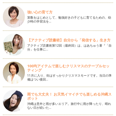
「抹茶」と聞いて思い浮かべるものは何ですか？ 「茶道」・
「お…
強い心の育て方
算数をはじめとして、勉強好きの子どもに育てるための、幼
【親子で日本茶！⑭】花粉の季節もお茶を飲もう
少時の学習法を…
2月、花粉の飛散が始まる季節ですね。 マスクにメガネ、花粉
を寄せ付けないアイテムの…
【親子で日本茶！⑬】「ほうじ茶」と「玄米茶」のいれ方
【アクティブ読書術】自分から「発信する」生き方
「ほうじ茶」と「玄米茶」はさっぱりした味と香りを楽しむお
アクティブ読書術第12回（最終回）は、はあちゅう著『「自
茶です。 香りを出すために…
分」を仕事に…
【親子で日本茶！⑫】冬にぴったり「ほうじ茶」と「玄米茶」
寒い日は温かいお茶が飲みたくなりますね。 「ほうじ茶」や
100均アイテムで楽しむクリスマスのテーブルセッ
「玄米茶」の香ばしい、温か…
ティング
11月に入り、街はすっかりクリスマスモードです。当日の準
【親子で日本茶！⑪】茶葉の賞味期限と保存方法
備はつい後回…
年末で大掃除をしていると、棚の奥から賞味期限切れの食品
が…なんて、ちょっと残…
雨でも大丈夫！ お天気イマイチでも楽しめる沖縄ス
ポット
【親子で日本茶！⑩】煎茶にぴったりのお茶請け
煎茶にはやはりお菓子がつきものですね。 お茶とお菓子でほ
沖縄は意外と雨が多いエリア。旅行中に雨が降ったり、晴れ
ない日が続いた…
っと一息、リラックスやリフ…