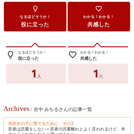
lightbulb_outline
favorite_border
なるほどそうか！
わかる！わかる！
役に立った
共感した
なるほどそうか！
わかる！わかる！
lightbulb_outline
favorite_border
役に立った
共感した
1
1
人
人
Archives
/
吉中 みちるさんの記事一覧
本好きの子に育てるために その2
若者は読書をしない＝若者の読書離れとよく言われるけど、本