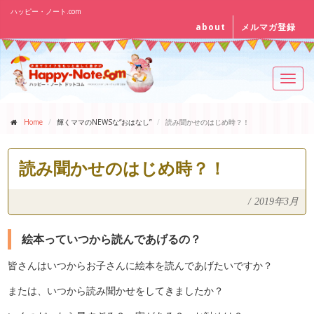
ハッピー・ノート.com
about
メルマガ登録
Toggl
navig
Home
輝くママのNEWSな“おはなし”
読み聞かせのはじめ時？！
読み聞かせのはじめ時？！
/
2019年3月
絵本っていつから読んであげるの？
皆さんはいつからお子さんに絵本を読んであげたいですか？
または、いつから読み聞かせをしてきましたか？