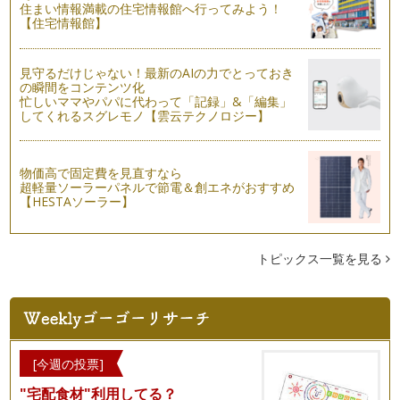
住まい情報満載の住宅情報館へ行ってみよう！
【住宅情報館】
わんわん絵本大集合
わたしは大の犬好き！ 小さなころからだ～い好きで世界の犬
種とかものすごく知ってます（ちょっ…
見守るだけじゃない！最新のAIの力でとっておき
の瞬間をコンテンツ化
忙しいママやパパに代わって「記録」&「編集」
クリスマス絵本とベビーサイン
してくれるスグレモノ【雲云テクノロジー】
まだおしゃべりができない赤ちゃんたちにとって、クリスマス
というのを理解することはまだまだ難…
愛されるエリック・カールと愛らしいベビーサイン
物価高で固定費を見直すなら
超軽量ソーラーパネルで節電＆創エネがおすすめ
2017年。今年はあの「はらぺこあおむし」のエリック・カー
【HESTAソーラー】
ルさんが絵本作家としてデビューし…
イメージと想像の絵本とベビーサイン
ある意味、ほとんどの絵本は「イメージと想像の絵本」と言え
トピックス一覧を見る
るかもしれません。でも、その中でも…
絵本と生活をつないでくれるベビーサイン
赤ちゃんたちと最初に楽しむ絵本として、前々回紹介した「も
のの絵本」と同様にお勧めなのが、「…
[今週の投票]
ハロウィン絵本と英語でベビーサイン
"宅配食材"利用してる？
最近では日本でも一般的になってきた「ハロウィン」。そもそ