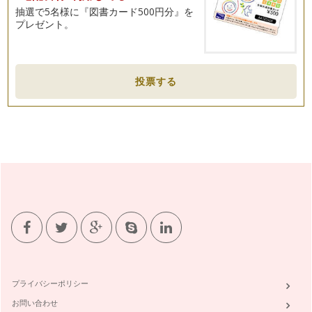
もの起源ってご存知ですか？ それは…
抽選で5名様に『図書カード500円分』を
プレゼント。
ものの絵本とベビーサイン
「ものの絵本」と聞いて皆さんはなにを想像しますか？ もの
の名前を覚えるための絵本？ ものが…
投票する
ファーストブックとベビーサイン
人生で初めて出会う絵本、それがファーストブックです。中に
は小学生で初めて絵本に出会うお子さ…
絵が語りかける、手が語りかける
皆さん、絵本の歴史を語るうえで、ここは一番大切って言われ
ている時期はいつだかご存知でしょう…
絵本の始まりとベビーサインの共通点
皆さん、絵本っていつからあるんだろう？という疑問を持った
ことはありますか？ 子育てしている…
ハミガキを絵本とベビーサインで楽しく笑顔に！
絵本もベビーサインも赤ちゃんのコミュニケーション力を育む
とても大切なもの。どちらも育児に楽…
プライバシーポリシー
お問い合わせ
絵本とベビーサインで育むコミュニケーション力