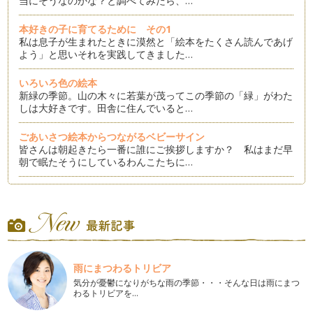
当にそうなのかな？と調べてみたら、…
本好きの子に育てるために その1
私は息子が生まれたときに漠然と「絵本をたくさん読んであげ
よう」と思いそれを実践してきました…
いろいろ色の絵本
新緑の季節。山の木々に若葉が茂ってこの季節の「緑」がわた
しは大好きです。田舎に住んでいると…
ごあいさつ絵本からつながるベビーサイン
皆さんは朝起きたら一番に誰にご挨拶しますか？ 私はまだ早
朝で眠たそうにしているわんこたちに…
新しい絵本の中にもお勧めがいっぱい！
先日久しぶりに町の本屋さんへ行ってみました。 最近はほし
い本はすべてネットで買える…
読み聞かせのはじめ時？！
皆さんはいつからお子さんに絵本を読んであげたいですか？
雨にまつわるトリビア
または、いつから読み聞かせ…
気分が憂鬱になりがちな雨の季節・・・そんな日は雨にまつ
わるトリビアを…
1歳児さんあるあるが詰まった絵本3冊
週末は仕事がないとよく娘と図書館に行きます。そう、娘は読