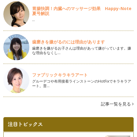
1年間、毎月2回ずつコラムを書かせていただいたこちらのコ
胃腸快調！内臓へのマッサージ効果 Happy-Note
ーナー、今回が一応区切りの最終回と…
夏号解説
…
ベビーサイナーちゃんが絵本好きになる理由 その４（最終
回）
これまで過去3回にわたってお伝えしてきた、「どうしてベビ
ーサイナーちゃんたちは絵本（本）好…
歯磨きを嫌がるのには理由があります
歯磨きを嫌がるお子さんは理由があって嫌がっています。嫌
ベビーサイナーちゃんが絵本好きになる理由 その３
な理由をなくし…
今回も前回に続き、アンケート調査の結果から、どうしてな
の？？？を考えてみたいと思います。 …
ベビーサイナーちゃんが絵本好きになる理由 その２
ファブリックキラキラアート
今回も前回に続き、アンケート調査の結果から、どうしてな
グルーデコや布用接着ラインストーンのHotFixでキラキラア
の？？？を考えてみたいと思います。 …
ート。普…
ベビーサイナーちゃんが絵本好きになる理由 その１
2015年にベビーサイン教室の卒業生さんを対象にアンケート
記事一覧を見る
調査を実施しました。その中で …
絵本の時間≠お勉強の時間
早いもので、このコラムを書かせてもらうようになってからも
う今回が20回目！ いつも読んでく…