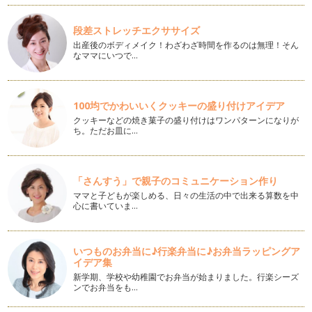
書が大好きに育ってくれました。娘が…
段差ストレッチエクササイズ
ジョン・バーニンガムさんの世界
出産後のボディメイク！わざわざ時間を作るのは無理！そん
2019年1月4日84歳でお亡くなりになられました。 今回のコラ
なママにいつで…
ムは赤ちゃんたち向…
赤ちゃん目線で新年を迎えよう
新しい年の干支は「イノシシ」。前の年の「犬」は赤ちゃんに
100均でかわいいくクッキーの盛り付けアイデア
もわかりやすくて、普段からよく目に…
クッキーなどの焼き菓子の盛り付けはワンパターンになりが
ち。ただお皿に…
即効性はありませんが・・・
「絵本の読み聞かせって具体的に何が良いの？」 「どうして
読み…
「さんすう」で親子のコミュニケーション作り
ママと子どもが楽しめる、日々の生活の中で出来る算数を中
お子さんがトーマスにはまったら選ぶ絵本
心に書いていま…
先日、お子さんとの絵本のご相談で 「うちの子、今、トーマ
スが大好きで毎日毎日その本…
いつものお弁当に♪行楽弁当に♪お弁当ラッピングア
ママがお絵かきの天才になれる絵本
イデア集
暑かった夏もようやく終わりと思ったのに、まだまだ日中は暑
新学期、学校や幼稚園でお弁当が始まりました。行楽シーズ
い日が続きますね。 各所で…
ンでお弁当をも…
絵本はベビーサインを教えるツールではありません？！