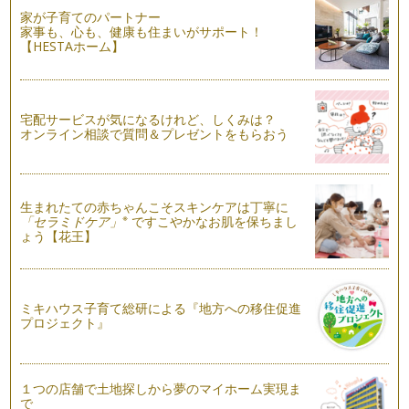
家が子育てのパートナー
あきらめちゃダメ～
家事も、心も、健康も住まいがサポート！
4月から新しい環境で生活がスタートした方もいらっしゃいま
【HESTAホーム】
すか？ ママたちも職場復帰とか、お…
そんな畏れ多い事、とてもできません！
1年かけて学んだ絵本の講座が先日終了しました。無事「絵本
宅配サービスが気になるけれど、しくみは？
講師」の資格をいただくことができ、…
オンライン相談で質問＆プレゼントをもらおう
読み聞かせには付き物・・・繰り返しに耐える力！
先日「いったい、読み聞かせって何が良いんですか？」って質
問を受けました！ 一言でパッとまと…
生まれたての赤ちゃんこそスキンケアは丁寧に
※
「セラミドケア」
ですこやかなお肌を保ちまし
読み聞かせのお願い事
ょう【花王】
皆さん、ご家庭で読み聞かせってどれくらいされてますか？
こちらのコラムをご覧いただいている…
字のない絵本は想像力とベビーサインで楽しんじゃおう！
ミキハウス子育て総研による『地方への移住促進
世間では「えがないえほん」 ＢＪノヴァク著、大友剛訳 と
プロジェクト』
いう本が流行っているそうですが、皆…
寒い冬も心あったかくなる絵本とベビーサイン
１つの店舗で土地探しから夢のマイホーム実現ま
お外に出ると、キーーーンと冷え切った空気が心地いいです
で
ね。 風邪やインフルエンザ等…