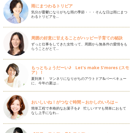
雨にまつわるトリビア
ジョン・バーニンガムさんの世界
気分が憂鬱になりがちな雨の季節・・・そんな日は雨にまつ
2019年1月4日84歳でお亡くなりになられました。 今回のコラ
わるトリビアを…
ムは赤ちゃんたち向…
赤ちゃん目線で新年を迎えよう
新しい年の干支は「イノシシ」。前の年の「犬」は赤ちゃんに
周囲の好意に甘えることがハッピー子育ての秘訣
もわかりやすくて、普段からよく目に…
ずっと仕事をしてきた女性って、周囲から無条件の愛情をも
らうことがとて…
即効性はありませんが・・・
「絵本の読み聞かせって具体的に何が良いの？」 「どうして
読み…
もっとちょうだーい♪ Let's make S'mores (スモ
ア）！
お子さんがトーマスにはまったら選ぶ絵本
夏到来！ マンネリになりがちのアウトドア&バーベキュー
先日、お子さんとの絵本のご相談で 「うちの子、今、トーマ
に、今年の夏は…
スが大好きで毎日毎日その本…
ママがお絵かきの天才になれる絵本
おいしいね！がつなぐ時間～おかしのいろは～
暑かった夏もようやく終わりと思ったのに、まだまだ日中は暑
簡単工程で本格的なお菓子を♪ 忙しいママも簡単におもて
い日が続きますね。 各所で…
なし上手になれ…
絵本はベビーサインを教えるツールではありません？！
1年間、毎月2回ずつコラムを書かせていただいたこちらのコ