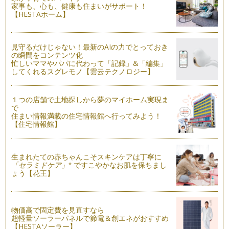
あきらめちゃダメ～
家事も、心も、健康も住まいがサポート！
4月から新しい環境で生活がスタートした方もいらっしゃいま
【HESTAホーム】
すか？ ママたちも職場復帰とか、お…
そんな畏れ多い事、とてもできません！
見守るだけじゃない！最新のAIの力でとっておき
1年かけて学んだ絵本の講座が先日終了しました。無事「絵本
の瞬間をコンテンツ化
講師」の資格をいただくことができ、…
忙しいママやパパに代わって「記録」&「編集」
してくれるスグレモノ【雲云テクノロジー】
読み聞かせには付き物・・・繰り返しに耐える力！
先日「いったい、読み聞かせって何が良いんですか？」って質
問を受けました！ 一言でパッとまと…
１つの店舗で土地探しから夢のマイホーム実現ま
で
住まい情報満載の住宅情報館へ行ってみよう！
読み聞かせのお願い事
【住宅情報館】
皆さん、ご家庭で読み聞かせってどれくらいされてますか？
こちらのコラムをご覧いただいている…
生まれたての赤ちゃんこそスキンケアは丁寧に
字のない絵本は想像力とベビーサインで楽しんじゃおう！
※
「セラミドケア」
ですこやかなお肌を保ちまし
世間では「えがないえほん」 ＢＪノヴァク著、大友剛訳 と
ょう【花王】
いう本が流行っているそうですが、皆…
寒い冬も心あったかくなる絵本とベビーサイン
お外に出ると、キーーーンと冷え切った空気が心地いいです
物価高で固定費を見直すなら
ね。 風邪やインフルエンザ等…
超軽量ソーラーパネルで節電＆創エネがおすすめ
【HESTAソーラー】