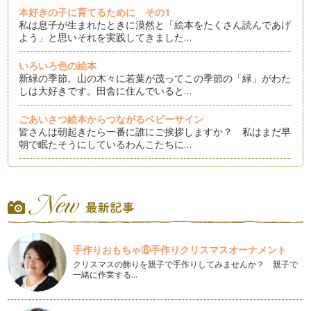
本好きの子に育てるために その1
私は息子が生まれたときに漠然と「絵本をたくさん読んであげ
よう」と思いそれを実践してきました…
いろいろ色の絵本
新緑の季節。山の木々に若葉が茂ってこの季節の「緑」がわた
しは大好きです。田舎に住んでいると…
ごあいさつ絵本からつながるベビーサイン
皆さんは朝起きたら一番に誰にご挨拶しますか？ 私はまだ早
朝で眠たそうにしているわんこたちに…
新しい絵本の中にもお勧めがいっぱい！
先日久しぶりに町の本屋さんへ行ってみました。 最近はほし
い本はすべてネットで買える…
読み聞かせのはじめ時？！
皆さんはいつからお子さんに絵本を読んであげたいですか？
手作りおもちゃ⑥手作りクリスマスオーナメント
または、いつから読み聞かせ…
クリスマスの飾りを親子で手作りしてみませんか？ 親子で
一緒に作業する…
1歳児さんあるあるが詰まった絵本3冊
週末は仕事がないとよく娘と図書館に行きます。そう、娘は読
書が大好きに育ってくれました。娘が…