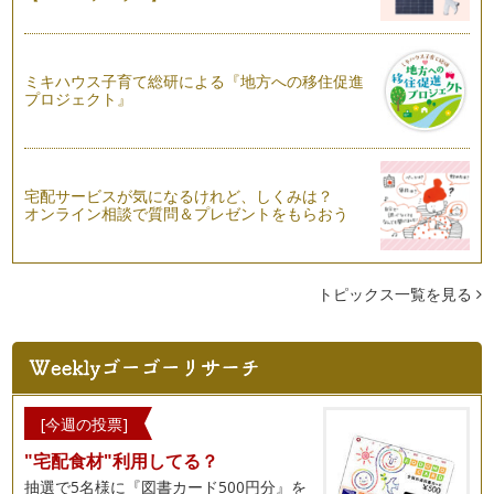
わんわん絵本大集合
わたしは大の犬好き！ 小さなころからだ～い好きで世界の犬
種とかものすごく知ってます（ちょっ…
ミキハウス子育て総研による『地方への移住促進
プロジェクト』
クリスマス絵本とベビーサイン
まだおしゃべりができない赤ちゃんたちにとって、クリスマス
というのを理解することはまだまだ難…
愛されるエリック・カールと愛らしいベビーサイン
宅配サービスが気になるけれど、しくみは？
2017年。今年はあの「はらぺこあおむし」のエリック・カー
オンライン相談で質問＆プレゼントをもらおう
ルさんが絵本作家としてデビューし…
イメージと想像の絵本とベビーサイン
ある意味、ほとんどの絵本は「イメージと想像の絵本」と言え
トピックス一覧を見る
るかもしれません。でも、その中でも…
絵本と生活をつないでくれるベビーサイン
赤ちゃんたちと最初に楽しむ絵本として、前々回紹介した「も
のの絵本」と同様にお勧めなのが、「…
[今週の投票]
ハロウィン絵本と英語でベビーサイン
"宅配食材"利用してる？
最近では日本でも一般的になってきた「ハロウィン」。そもそ
もの起源ってご存知ですか？ それは…
抽選で5名様に『図書カード500円分』を