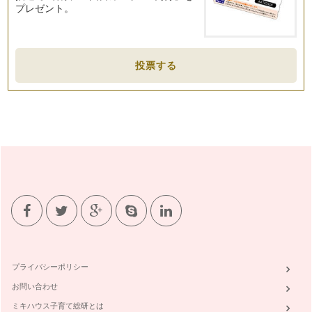
プレゼント。
ものの絵本とベビーサイン
「ものの絵本」と聞いて皆さんはなにを想像しますか？ もの
の名前を覚えるための絵本？ ものが…
投票する
ファーストブックとベビーサイン
人生で初めて出会う絵本、それがファーストブックです。中に
は小学生で初めて絵本に出会うお子さ…
絵が語りかける、手が語りかける
皆さん、絵本の歴史を語るうえで、ここは一番大切って言われ
ている時期はいつだかご存知でしょう…
絵本の始まりとベビーサインの共通点
皆さん、絵本っていつからあるんだろう？という疑問を持った
ことはありますか？ 子育てしている…
ハミガキを絵本とベビーサインで楽しく笑顔に！
絵本もベビーサインも赤ちゃんのコミュニケーション力を育む
とても大切なもの。どちらも育児に楽…
プライバシーポリシー
お問い合わせ
絵本とベビーサインで育むコミュニケーション力
皆さん、初めまして。ベビーサイン協会の代表理事をしていま
ミキハウス子育て総研とは