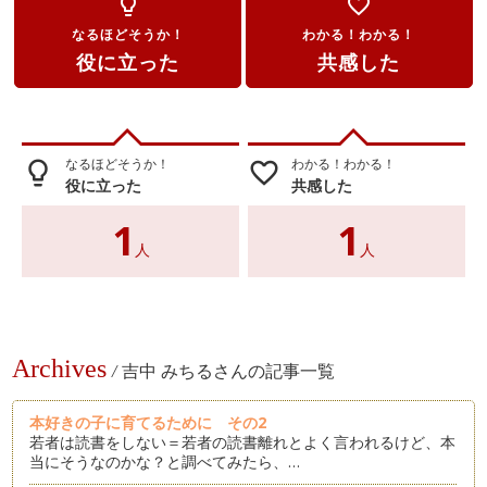
lightbulb_outline
favorite_border
なるほどそうか！
わかる！わかる！
役に立った
共感した
なるほどそうか！
わかる！わかる！
lightbulb_outline
favorite_border
役に立った
共感した
1
1
人
人
Archives
/
吉中 みちるさんの記事一覧
本好きの子に育てるために その2
若者は読書をしない＝若者の読書離れとよく言われるけど、本
当にそうなのかな？と調べてみたら、…