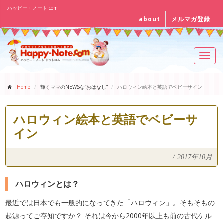
ハッピー・ノート.com
about
メルマガ登録
Toggl
navig
Home
輝くママのNEWSな“おはなし”
ハロウィン絵本と英語でベビーサイン
ハロウィン絵本と英語でベビーサ
イン
/
2017年10月
ハロウィンとは？
最近では日本でも一般的になってきた「ハロウィン」。そもそもの
起源ってご存知ですか？ それは今から2000年以上も前の古代ケル