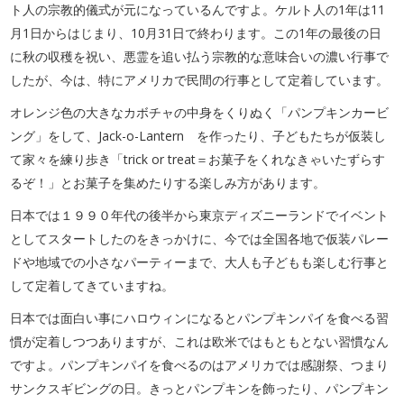
ト人の宗教的儀式が元になっているんですよ。ケルト人の1年は11
月1日からはじまり、10月31日で終わります。この1年の最後の日
に秋の収穫を祝い、悪霊を追い払う宗教的な意味合いの濃い行事で
したが、今は、特にアメリカで民間の行事として定着しています。
オレンジ色の大きなカボチャの中身をくりぬく「パンプキンカービ
ング」をして、Jack-o-Lantern を作ったり、子どもたちが仮装し
て家々を練り歩き「trick or treat＝お菓子をくれなきゃいたずらす
るぞ！」とお菓子を集めたりする楽しみ方があります。
日本では１９９０年代の後半から東京ディズニーランドでイベント
としてスタートしたのをきっかけに、今では全国各地で仮装パレー
ドや地域での小さなパーティーまで、大人も子どもも楽しむ行事と
して定着してきていますね。
日本では面白い事にハロウィンになるとパンプキンパイを食べる習
慣が定着しつつありますが、これは欧米ではもともとない習慣なん
ですよ。パンプキンパイを食べるのはアメリカでは感謝祭、つまり
サンクスギビングの日。きっとパンプキンを飾ったり、パンプキン