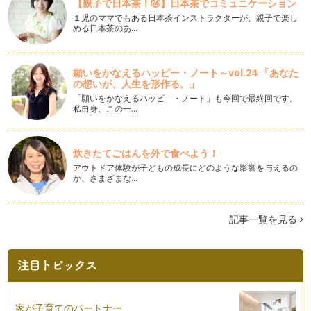
【親子で日本茶！㉔】日本茶でコミュニケーション
ーナー、今回が一応区切りの最終回と…
１児のママでもある日本茶インストラクターが、親子で楽し
める日本茶のあ…
ベビーサイナーちゃんが絵本好きになる理由 その４（最終
回）
これまで過去3回にわたってお伝えしてきた、「どうしてベビ
ーサイナーちゃんたちは絵本（本）好…
願いをかなえるハッピー・ノート～vol.24 「あなた
の想いが、人生を形作る。」
ベビーサイナーちゃんが絵本好きになる理由 その３
「願いをかなえるハッピ－・ノート」も今回で最終回です。
私自身、この一…
今回も前回に続き、アンケート調査の結果から、どうしてな
の？？？を考えてみたいと思います。 …
ベビーサイナーちゃんが絵本好きになる理由 その２
炊きたてごはんを外で食べよう！
今回も前回に続き、アンケート調査の結果から、どうしてな
アウトドア体験が子どもの成長にどのような影響を与えるの
の？？？を考えてみたいと思います。 …
か、さまざまな…
ベビーサイナーちゃんが絵本好きになる理由 その１
2015年にベビーサイン教室の卒業生さんを対象にアンケート
記事一覧を見る
調査を実施しました。その中で …
絵本の時間≠お勉強の時間
早いもので、このコラムを書かせてもらうようになってからも
う今回が20回目！ いつも読んでく…
家が子育てのパートナー