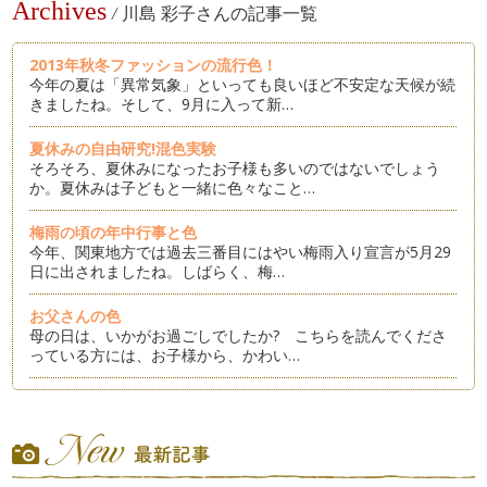
Archives
/
川島 彩子さんの記事一覧
2013年秋冬ファッションの流行色！
今年の夏は「異常気象」といっても良いほど不安定な天候が続
きましたね。そして、9月に入って新…
夏休みの自由研究!混色実験
そろそろ、夏休みになったお子様も多いのではないでしょう
か。夏休みは子どもと一緒に色々なこと…
梅雨の頃の年中行事と色
今年、関東地方では過去三番目にはやい梅雨入り宣言が5月29
日に出されましたね。しばらく、梅…
お父さんの色
母の日は、いかがお過ごしでしたか? こちらを読んでくださ
っている方には、お子様から、かわい…
「緑」なのに「青」というのはなぜ?
このページをお読みくださっている方は、ママやパパが多いの
でしょうか。お子様のご入園、ご入学…
WBC(ワールド・ベースボール・クラシック)ロゴの色