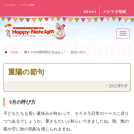
ハッピー・ノート.com
about
メルマガ登録
Toggl
navig
Home
輝くママのNEWSな“おはなし”
重陽の節句
重陽の節句
/
2012年9月
9月の呼び方
子どもたちも長い夏休みが終わって、そろそろ日常のペースに戻り
つつあるでしょうか。暑さもだいぶ和らいできましたね。朝、晩の
風や空に秋の気配を感じられますね。