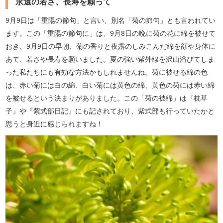
永遠の若さ、長寿を願って
9月9日は「重陽の節句」と言い、別名「菊の節句」とも言われてい
ます。この「重陽の節句に」は、9月8日の晩に菊の花に綿を被せて
おき、9月9日の早朝、菊の香りと夜露のしみこんだ綿を顔や身体に
あて、若さや長寿を願いました。夏の強い紫外線を沢山浴びてしま
った私たちにも有効な方法かもしれませんね。菊に被せる綿の色
は、赤い菊には白の綿、白い菊には黄色の綿、黄色の菊には赤い綿
を被せるという決まりがありました。この「菊の被綿」は『枕草
子』や『紫式部日記』にも記されており、紫式部も行っていたかと
思うと身近に感じられますね！