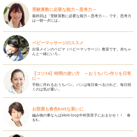
日本時間で3月20日まで開催されているWBC。皆さまの中で
受験算数に必要な能力～思考力～
も、ご覧になられている方がいらっ…
最終回は「受験算数に必要な能力～思考力～」です。思考力
は一朝一夕には…
2013年春夏トレンド情報
節分も過ぎて、暦の上では「春」！ 冬の重たい色から、春の
軽やかなきれいな色をファッションに…
ベビーマッサージのススメ
始まりの色
出張メインのベビマ（ベビーマッサージ）教室です。赤ちゃ
2013年が始まり2週間が過ぎました。本年も、皆さまとご家族
んと一緒にいろ…
さまが彩り豊かに笑顔で過ごせる…
カラーダイアリー
【コツ14】時間の使い方 ～おうちパン作りを日常
早いもので、今年もあとわずかですね。皆さまにとって、今年
に～
は、どの様な1年となりましたか? …
手軽に作れるおうちパン。パンは毎日食べるけれど、毎日焼
くのは気が重い…
パパもおしゃれに！－スーツコーディネート－
12月になるとパパも忘年会やお取引様への挨拶などで、普
段、スーツは着ない！！というパパもス…
お部屋も春色knitな装いに
編み物の事ならばeknit-loop中村英里子におまかせ！！ 春
パーティーシーズン到来! 洗練されたオシャレママに♪
をk…
立冬も過ぎて、街はクリスマスイルミネーションに彩られ、
2012年も終りが近付いて来ましたね…