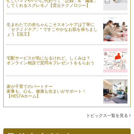
忙しいママやパパに代わって「記録」&「編集」
してくれるスグレモノ【雲云テクノロジー】
食べてストレス解消！食べ物の色彩
そろそろ、4月からの新しい環境に慣れようとする疲れやスト
レスが出始める頃ですね。ゴールデン…
生まれたての赤ちゃんこそスキンケアは丁寧に
※
「セラミドケア」
ですこやかなお肌を保ちまし
ょう【花王】
こどもの日の色彩とその由来
五月五日は端午の節句。子どもの日ですね。五月人形や鯉のぼ
りを飾られるお家も多いのではないで…
自分に似合うファッションデザインの見つけ方-デコルテ編-
宅配サービスが気になるけれど、しくみは？
オンライン相談で質問＆プレゼントをもらおう
4月に入って、コートを脱いで軽やかなファッションを纏う季
節となりましたね。パーソナルカラー…
季節を感じる色彩「襲の色目」
陽射しに暖かさと春の気配を感じられる天候になりましたが、
家が子育てのパートナー
家事も、心も、健康も住まいがサポート！
まだまだ寒の戻りもあり、寒さも感じ…
【HESTAホーム】
お雛様の色彩
3月3日はお雛様ですね。お雛様を飾られているお宅も多いの
ではないでしょうか。 雛祭りは…
トピックス一覧を見る
お酒に酔わない色彩
二月も半ばとなり、そろそろ、ご卒園、ご卒業の季節となりま