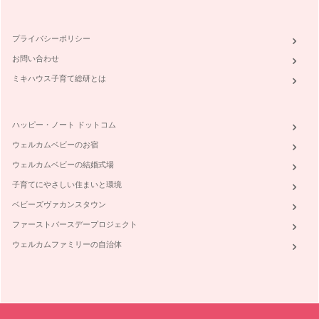
11月15日は七五三ですね。今年、七五三を迎えるご家族の皆
様、おめでとうございます!七五三…
プライバシーポリシー
集中力を高める色彩
お問い合わせ
小学校受験のお試験は目前ですね。面接は始まっているかもし
れませんね。中学受験も、まもなく受…
ミキハウス子育て総研とは
似合う色をファッションに取り入れましょう☆ファッションの
色彩
ハッピー・ノート ドットコム
そろそろ、長袖が恋しくなる季節。ショーウィンドーのディス
プレーも、秋冬ファッションに変わっ…
ウェルカムベビーのお宿
ウェルカムベビーの結婚式場
子供が居てもスタイリッシュなお部屋☆インテリアの色彩
やっと、朝晩は涼しくなって、秋の気配を感じられるようにな
子育てにやさしい住まいと環境
ってきましたね。家族と共に、長い時…
ベビーズヴァカンスタウン
子供の成長と色彩(赤ちゃん編)
ファーストバースデープロジェクト
私達は、産まれたばかりの時から、沢山の色に囲まれて過ごし
ウェルカムファミリーの自治体
ています。 …