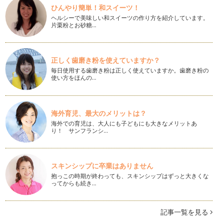
紅葉は秋の女神さま
ひんやり簡単！和スイーツ！
関東地方でも、早いところは、そろそろ紅葉が始まっているよ
ヘルシーで美味しい和スイーツの作り方を紹介しています。
うですね。皆様のお住まいの地域はい…
片栗粉とお砂糖…
リボンの色で伝える活動と思い
10月1日は東京都庁やレインボーブリッジ、スカイツリーなど
がピンク色にライトアップされまし…
正しく歯磨き粉を使えていますか？
毎日使用する歯磨き粉は正しく使えていますか。歯磨き粉の
使い方をほんの…
身近なものから探す「配色技法」
ファッションカラーでもインテリアカラーでも、「3色」を選
び出すことが出来ればカラーコーディ…
海外育児、最大のメリットは？
中秋の名月－お月見－
海外での育児は、大人にも子どもにも大きなメリットあ
中秋の名月を鑑賞する「お月見」の行事は、中国から伝わり、
り！ サンフランシ…
日本では奈良時代には宮中で「月見の…
重陽の節句
子どもたちも長い夏休みが終わって、そろそろ日常のペースに
スキンシップに卒業はありません
戻りつつあるでしょうか。暑さもだい…
抱っこの時期が終わっても、スキンシップはずっと大きくな
ってからも続き…
2012年秋冬ファッションの流行色
立秋が過ぎても、まだまだ暑い日が続いていますね。皆様、い
かがお過ごしですか?そろそろ、お盆…
記事一覧を見る