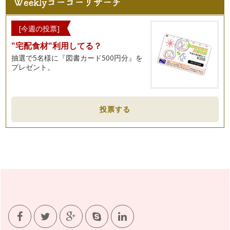
すね。ご卒園・ご卒業をされるお子様…
節分の色彩
[今週の投票]
早くも2012年1月が終わり、2月ですね。今年の目標に掲げた
"宅配食材"利用してる？
こと、継続していますか?実は、…
抽選で5名様に『図書カード500円分』を
ダイエットに効く色彩
プレゼント。
本年も、楽しみながら日々の暮らしに取り入れられる色彩活用
術を綴ります。どうぞ、宜しくお願い…
2012年春夏ファッションの流行色!
投票する
2011年も、あと少し。パーテイーシーズンも、まだまだ続い
ていますが、今年は何色の洋服を着…
忘れられないヒトになる・・・香りの纏い方
12月に入り、ドレスアップしてパーテイーにお出掛けになる
機会も増える頃ですね。日常から離れ…
クリスマスの色彩
ハロウィンが終わって、街並みはクリスマスムードが高まって
きましたね。皆様のお家でも、そろそ…
子供の成長に感謝を込めて・・・七五三の色彩