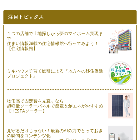
夏休み-お盆の室礼-
子どもたちも長い夏休みに入り暑い日が続いていますね。いか
がお過ごしですか? 私の息子が小学…
ブルーライトの身体への影響
１つの店舗で土地探しから夢のマイホーム実現ま
近頃、良く耳にするブルーライト。ブルーライトは最近になっ
で
て出来たものではなく、以前から私た…
住まい情報満載の住宅情報館へ行ってみよう！
【住宅情報館】
短冊に願いを込めて-七夕の色彩-
7月7日は牽牛と織姫が年に一度だけ天の川で会える日。そん
な話で知られている七夕は、他の多く…
ミキハウス子育て総研による『地方への移住促進
プロジェクト』
水無月の歳時記
いよいよ6月も半ば、入梅に入りましたね！ 6月の事を「水
無月」と言いますが、梅雨に入る6月…
物価高で固定費を見直すなら
家庭の節電対策 照明術
超軽量ソーラーパネルで節電＆創エネがおすすめ
電気料金の値上がりや、夏場の電力不足などのニュースが気に
【HESTAソーラー】
なりますね。主婦としては電力を大切…
紫外線対策とサングラスレンズカラーの選び方
見守るだけじゃない！最新のAIの力でとっておき
5月の爽やかな天候が続いています。お庭でガーデニングやオ
の瞬間をコンテンツ化
ープンエアのカフェでのお茶などピッ…