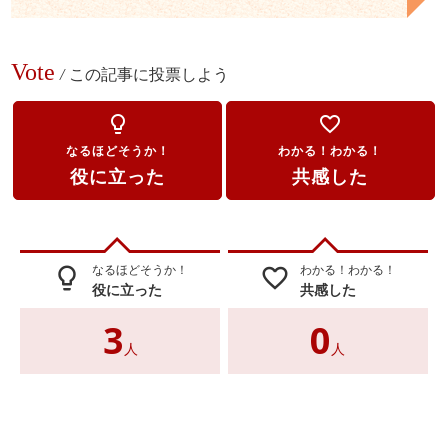
Vote
/
この記事に投票しよう
lightbulb_outline
favorite_border
なるほどそうか！
わかる！わかる！
役に立った
共感した
なるほどそうか！
わかる！わかる！
lightbulb_outline
favorite_border
役に立った
共感した
3
0
人
人