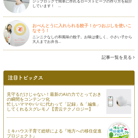
ジップロックで簡単に作れるローストビーフの作り方を紹介
中秋の名月を鑑賞する「お月見」の行事は、中国から伝わり、
しています！ …
日本では奈良時代には宮中で「月見の…
重陽の節句
おべんとうに入れられる餃子！かつおぶしを使いこ
子どもたちも長い夏休みが終わって、そろそろ日常のペースに
なそう！
戻りつつあるでしょうか。暑さもだい…
ニンニクなしの和風味の餃子。お味は優しく、小さい子から
大人までお弁当…
2012年秋冬ファッションの流行色
立秋が過ぎても、まだまだ暑い日が続いていますね。皆様、い
かがお過ごしですか?そろそろ、お盆…
記事一覧を見る
夏休み-お盆の室礼-
子どもたちも長い夏休みに入り暑い日が続いていますね。いか
がお過ごしですか? 私の息子が小学…
ブルーライトの身体への影響
見守るだけじゃない！最新のAIの力でとっておき
近頃、良く耳にするブルーライト。ブルーライトは最近になっ
の瞬間をコンテンツ化
て出来たものではなく、以前から私た…
忙しいママやパパに代わって「記録」&「編集」
してくれるスグレモノ【雲云テクノロジー】
短冊に願いを込めて-七夕の色彩-
7月7日は牽牛と織姫が年に一度だけ天の川で会える日。そん
な話で知られている七夕は、他の多く…
ミキハウス子育て総研による『地方への移住促進
プロジェクト』