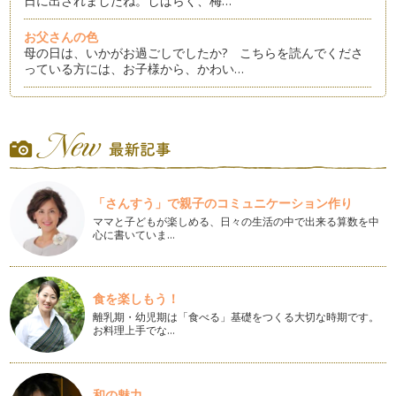
日に出されましたね。しばらく、梅…
お父さんの色
母の日は、いかがお過ごしでしたか? こちらを読んでくださ
っている方には、お子様から、かわい…
「緑」なのに「青」というのはなぜ?
このページをお読みくださっている方は、ママやパパが多いの
でしょうか。お子様のご入園、ご入学…
WBC(ワールド・ベースボール・クラシック)ロゴの色
日本時間で3月20日まで開催されているWBC。皆さまの中で
「さんすう」で親子のコミュニケーション作り
も、ご覧になられている方がいらっ…
ママと子どもが楽しめる、日々の生活の中で出来る算数を中
心に書いていま…
2013年春夏トレンド情報
節分も過ぎて、暦の上では「春」！ 冬の重たい色から、春の
軽やかなきれいな色をファッションに…
食を楽しもう！
始まりの色
離乳期・幼児期は「食べる」基礎をつくる大切な時期です。
2013年が始まり2週間が過ぎました。本年も、皆さまとご家族
お料理上手でな…
さまが彩り豊かに笑顔で過ごせる…
カラーダイアリー
早いもので、今年もあとわずかですね。皆さまにとって、今年
和の魅力