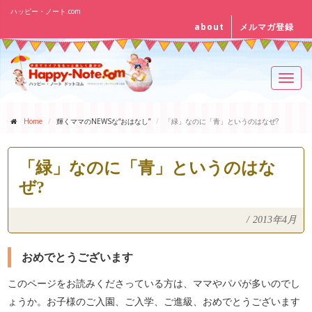
ハッピー・ノート.com
about
メルマガ登録
Toggl
navig
Home
輝くママのNEWSな“おはなし”
「緑」なのに「青」というのはなぜ?
「緑」なのに「青」というのはな
ぜ?
/
2013年4月
おめでとうございます
このページをお読みくださっている方は、ママやパパが多いのでし
ょうか。お子様のご入園、ご入学、ご進級、おめでとうございます