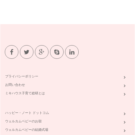
忘れられないヒトになる・・・香りの纏い方
12月に入り、ドレスアップしてパーテイーにお出掛けになる
機会も増える頃ですね。日常から離れ…
クリスマスの色彩
ハロウィンが終わって、街並みはクリスマスムードが高まって
きましたね。皆様のお家でも、そろそ…
子供の成長に感謝を込めて・・・七五三の色彩
11月15日は七五三ですね。今年、七五三を迎えるご家族の皆
様、おめでとうございます!七五三…
プライバシーポリシー
集中力を高める色彩
お問い合わせ
小学校受験のお試験は目前ですね。面接は始まっているかもし
れませんね。中学受験も、まもなく受…
ミキハウス子育て総研とは
似合う色をファッションに取り入れましょう☆ファッションの
色彩
ハッピー・ノート ドットコム
そろそろ、長袖が恋しくなる季節。ショーウィンドーのディス
プレーも、秋冬ファッションに変わっ…
ウェルカムベビーのお宿
ウェルカムベビーの結婚式場
子供が居てもスタイリッシュなお部屋☆インテリアの色彩