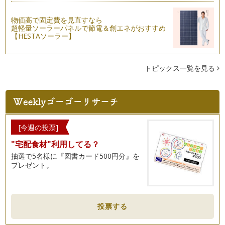
季節を感じる色彩「襲の色目」
陽射しに暖かさと春の気配を感じられる天候になりましたが、
物価高で固定費を見直すなら
超軽量ソーラーパネルで節電＆創エネがおすすめ
まだまだ寒の戻りもあり、寒さも感じ…
【HESTAソーラー】
お雛様の色彩
3月3日はお雛様ですね。お雛様を飾られているお宅も多いの
ではないでしょうか。 雛祭りは…
トピックス一覧を見る
お酒に酔わない色彩
二月も半ばとなり、そろそろ、ご卒園、ご卒業の季節となりま
すね。ご卒園・ご卒業をされるお子様…
節分の色彩
[今週の投票]
早くも2012年1月が終わり、2月ですね。今年の目標に掲げた
"宅配食材"利用してる？
こと、継続していますか?実は、…
抽選で5名様に『図書カード500円分』を
プレゼント。
ダイエットに効く色彩
本年も、楽しみながら日々の暮らしに取り入れられる色彩活用
術を綴ります。どうぞ、宜しくお願い…
2012年春夏ファッションの流行色!
投票する
2011年も、あと少し。パーテイーシーズンも、まだまだ続い
ていますが、今年は何色の洋服を着…