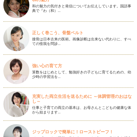
は、どの様な1年となりましたか? …
和の魅力の気付きと発信についてお伝えしています。国語事
典で『わ（和）…
パパもおしゃれに！－スーツコーディネート－
12月になるとパパも忘年会やお取引様への挨拶などで、普
段、スーツは着ない！！というパパもス…
正しく巻こう、骨盤ベルト
接骨は日本古来の医術。画像診断は出来ない代わりに、すべ
パーティーシーズン到来! 洗練されたオシャレママに♪
ての怪我を問診…
立冬も過ぎて、街はクリスマスイルミネーションに彩られ、
2012年も終りが近付いて来ましたね…
紅葉は秋の女神さま
強い心の育て方
関東地方でも、早いところは、そろそろ紅葉が始まっているよ
算数をはじめとして、勉強好きの子どもに育てるための、幼
うですね。皆様のお住まいの地域はい…
少時の学習法を…
リボンの色で伝える活動と思い
10月1日は東京都庁やレインボーブリッジ、スカイツリーなど
充実した両立生活を送るために ～体調管理のおはな
がピンク色にライトアップされまし…
し～
仕事と子育ての両立の基本は、お母さんとこどもの健康な体
身近なものから探す「配色技法」
から始まります…
ファッションカラーでもインテリアカラーでも、「3色」を選
び出すことが出来ればカラーコーディ…
ジップロックで簡単に！ローストビーフ！
中秋の名月－お月見－