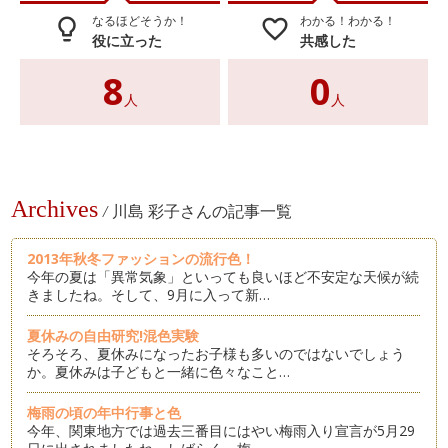
なるほどそうか！
わかる！わかる！
lightbulb_outline
favorite_border
役に立った
共感した
8
0
人
人
Archives
/
川島 彩子さんの記事一覧
2013年秋冬ファッションの流行色！
今年の夏は「異常気象」といっても良いほど不安定な天候が続
きましたね。そして、9月に入って新…
夏休みの自由研究!混色実験
そろそろ、夏休みになったお子様も多いのではないでしょう
か。夏休みは子どもと一緒に色々なこと…
梅雨の頃の年中行事と色
今年、関東地方では過去三番目にはやい梅雨入り宣言が5月29