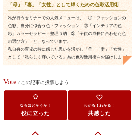
「母」「妻」「女性」として輝くための色彩活用術
私が行うセミナーでの人気メニューは、 ①「ファッションの
色彩」自分に似合う色・ファッション ②「インテリアの色
彩」カラーセラピー・整理収納 ③「子供の成長に合わせた色
の選び方」 と、なっています。
私自身の育児の時に感じた思いを活かし「母」「妻」「女性」
として『私らしく輝いている』為の色彩活用術をお届けします!
Vote
/
この記事に投票しよう
lightbulb_outline
favorite_border
なるほどそうか！
わかる！わかる！
役に立った
共感した