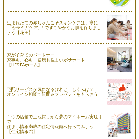
水無月の歳時記
いよいよ6月も半ば、入梅に入りましたね！ 6月の事を「水
無月」と言いますが、梅雨に入る6月…
生まれたての赤ちゃんこそスキンケアは丁寧に
家庭の節電対策 照明術
※
「セラミドケア」
ですこやかなお肌を保ちまし
電気料金の値上がりや、夏場の電力不足などのニュースが気に
ょう【花王】
なりますね。主婦としては電力を大切…
紫外線対策とサングラスレンズカラーの選び方
家が子育てのパートナー
5月の爽やかな天候が続いています。お庭でガーデニングやオ
家事も、心も、健康も住まいがサポート！
ープンエアのカフェでのお茶などピッ…
【HESTAホーム】
食べてストレス解消！食べ物の色彩
そろそろ、4月からの新しい環境に慣れようとする疲れやスト
レスが出始める頃ですね。ゴールデン…
宅配サービスが気になるけれど、しくみは？
オンライン相談で質問＆プレゼントをもらおう
こどもの日の色彩とその由来
五月五日は端午の節句。子どもの日ですね。五月人形や鯉のぼ
りを飾られるお家も多いのではないで…
１つの店舗で土地探しから夢のマイホーム実現ま
で
自分に似合うファッションデザインの見つけ方-デコルテ編-
住まい情報満載の住宅情報館へ行ってみよう！
4月に入って、コートを脱いで軽やかなファッションを纏う季
【住宅情報館】
節となりましたね。パーソナルカラー…