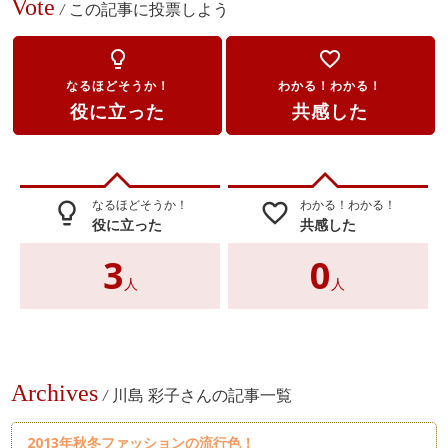
Vote
/
この記事に投票しよう
lightbulb_outline
favorite_border
なるほどそうか！
わかる！わかる！
役に立った
共感した
なるほどそうか！
わかる！わかる！
lightbulb_outline
favorite_border
役に立った
共感した
3
0
人
人
Archives
/
川島 彩子さんの記事一覧
2013年秋冬ファッションの流行色！