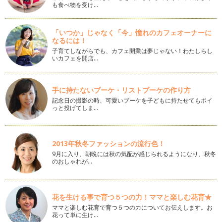
2013年春夏トレンド情報
も食べ物を受け…
節分も過ぎて、暦の上では「春」！ 冬の重たい色から、春の
軽やかなきれいな色をファッションに…
「いつか」じゃなく「今」憧れのカフェオーナーに
なるには！
始まりの色
2013年が始まり2週間が過ぎました。本年も、皆さまとご家族
子育てしながらでも、カフェ開業は夢じゃない！わたしらし
いカフェを開店…
さまが彩り豊かに笑顔で過ごせる…
カラーダイアリー
早いもので、今年もあとわずかですね。皆さまにとって、今年
手に持たないブーケ・リストブーケの作り方
は、どの様な1年となりましたか? …
記念日の撮影の時、可愛いブーケを子どもに持たせてもポイ
っと投げてしま…
パパもおしゃれに！－スーツコーディネート－
12月になるとパパも忘年会やお取引様への挨拶などで、普
段、スーツは着ない！！というパパもス…
2013年秋冬ファッションの流行色！
9月に入り、朝晩には秋の気配が感じられるようになり、秋冬
パーティーシーズン到来! 洗練されたオシャレママに♪
のおしゃれが…
立冬も過ぎて、街はクリスマスイルミネーションに彩られ、
2012年も終りが近付いて来ましたね…
紅葉は秋の女神さま
花を生ける事で育つ５つの力！ママと楽しむ花育★
関東地方でも、早いところは、そろそろ紅葉が始まっているよ
ママと楽しむ花育で育つ５つの力についてお伝えします。お
うですね。皆様のお住まいの地域はい…
花って単に生け…