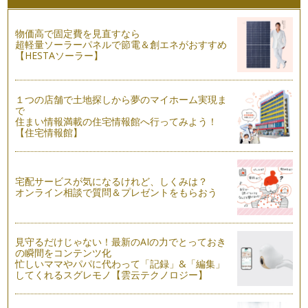
ブルーライトの身体への影響
物価高で固定費を見直すなら
近頃、良く耳にするブルーライト。ブルーライトは最近になっ
超軽量ソーラーパネルで節電＆創エネがおすすめ
て出来たものではなく、以前から私た…
【HESTAソーラー】
短冊に願いを込めて-七夕の色彩-
7月7日は牽牛と織姫が年に一度だけ天の川で会える日。そん
１つの店舗で土地探しから夢のマイホーム実現ま
な話で知られている七夕は、他の多く…
で
住まい情報満載の住宅情報館へ行ってみよう！
水無月の歳時記
【住宅情報館】
いよいよ6月も半ば、入梅に入りましたね！ 6月の事を「水
無月」と言いますが、梅雨に入る6月…
宅配サービスが気になるけれど、しくみは？
家庭の節電対策 照明術
オンライン相談で質問＆プレゼントをもらおう
電気料金の値上がりや、夏場の電力不足などのニュースが気に
なりますね。主婦としては電力を大切…
紫外線対策とサングラスレンズカラーの選び方
見守るだけじゃない！最新のAIの力でとっておき
5月の爽やかな天候が続いています。お庭でガーデニングやオ
の瞬間をコンテンツ化
ープンエアのカフェでのお茶などピッ…
忙しいママやパパに代わって「記録」&「編集」
してくれるスグレモノ【雲云テクノロジー】
食べてストレス解消！食べ物の色彩
そろそろ、4月からの新しい環境に慣れようとする疲れやスト