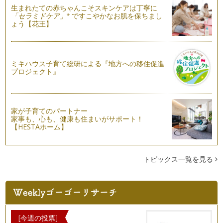
レスが出始める頃ですね。ゴールデン…
生まれたての赤ちゃんこそスキンケアは丁寧に
※
「セラミドケア」
ですこやかなお肌を保ちまし
ょう【花王】
こどもの日の色彩とその由来
五月五日は端午の節句。子どもの日ですね。五月人形や鯉のぼ
りを飾られるお家も多いのではないで…
ミキハウス子育て総研による『地方への移住促進
自分に似合うファッションデザインの見つけ方-デコルテ編-
プロジェクト』
4月に入って、コートを脱いで軽やかなファッションを纏う季
節となりましたね。パーソナルカラー…
季節を感じる色彩「襲の色目」
陽射しに暖かさと春の気配を感じられる天候になりましたが、
家が子育てのパートナー
家事も、心も、健康も住まいがサポート！
まだまだ寒の戻りもあり、寒さも感じ…
【HESTAホーム】
お雛様の色彩
3月3日はお雛様ですね。お雛様を飾られているお宅も多いの
ではないでしょうか。 雛祭りは…
トピックス一覧を見る
お酒に酔わない色彩
二月も半ばとなり、そろそろ、ご卒園、ご卒業の季節となりま
すね。ご卒園・ご卒業をされるお子様…
節分の色彩
[今週の投票]