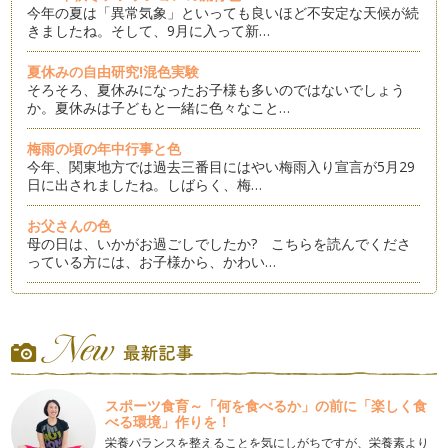
今年の夏は「異常気象」といっても良いほど不安定な天候が続
きましたね。そして、9月に入って新…
夏休みの自由研究!混色実験
そろそろ、夏休みになったお子様も多いのではないでしょう
か。夏休みは子どもと一緒に色々なこと…
梅雨の頃の年中行事と色
今年、関東地方では過去三番目にはやい梅雨入り宣言が5月29
日に出されましたね。しばらく、梅…
お父さんの色
母の日は、いかがお過ごしでしたか? こちらを読んでくださ
っている方には、お子様から、かわい…
「緑」なのに「青」というのはなぜ?
このページをお読みくださっている方は、ママやパパが多いの
でしょうか。お子様のご入園、ご入学…
WBC(ワールド・ベースボール・クラシック)ロゴの色
日本時間で3月20日まで開催されているWBC。皆さまの中で
スポーツ食育～「何を食べるか」の前に「楽しく食
も、ご覧になられている方がいらっ…
べる環境」作りを！
栄養バランスを整えることを気にしがちですが、栄養素より