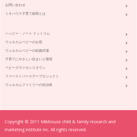
集中力を高める色彩
お問い合わせ
小学校受験のお試験は目前ですね。面接は始まっているかもし
れませんね。中学受験も、まもなく受…
ミキハウス子育て総研とは
似合う色をファッションに取り入れましょう☆ファッションの
色彩
ハッピー・ノート ドットコム
そろそろ、長袖が恋しくなる季節。ショーウィンドーのディス
プレーも、秋冬ファッションに変わっ…
ウェルカムベビーのお宿
ウェルカムベビーの結婚式場
子供が居てもスタイリッシュなお部屋☆インテリアの色彩
やっと、朝晩は涼しくなって、秋の気配を感じられるようにな
子育てにやさしい住まいと環境
ってきましたね。家族と共に、長い時…
ベビーズヴァカンスタウン
子供の成長と色彩(赤ちゃん編)
ファーストバースデープロジェクト
私達は、産まれたばかりの時から、沢山の色に囲まれて過ごし
ウェルカムファミリーの自治体
ています。 …
Copyright © 2011 Mikihouse child & family research and
marketing institute inc. All rights reserved.