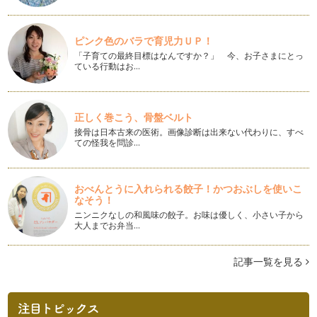
リボンの色で伝える活動と思い
10月1日は東京都庁やレインボーブリッジ、スカイツリーなど
ピンク色のバラで育児力ＵＰ！
がピンク色にライトアップされまし…
「子育ての最終目標はなんですか？」 今、お子さまにとっ
ている行動はお…
身近なものから探す「配色技法」
ファッションカラーでもインテリアカラーでも、「3色」を選
び出すことが出来ればカラーコーディ…
正しく巻こう、骨盤ベルト
中秋の名月－お月見－
接骨は日本古来の医術。画像診断は出来ない代わりに、すべ
中秋の名月を鑑賞する「お月見」の行事は、中国から伝わり、
ての怪我を問診…
日本では奈良時代には宮中で「月見の…
重陽の節句
おべんとうに入れられる餃子！かつおぶしを使いこ
子どもたちも長い夏休みが終わって、そろそろ日常のペースに
なそう！
戻りつつあるでしょうか。暑さもだい…
ニンニクなしの和風味の餃子。お味は優しく、小さい子から
大人までお弁当…
2012年秋冬ファッションの流行色
立秋が過ぎても、まだまだ暑い日が続いていますね。皆様、い
かがお過ごしですか?そろそろ、お盆…
記事一覧を見る
夏休み-お盆の室礼-
子どもたちも長い夏休みに入り暑い日が続いていますね。いか
がお過ごしですか? 私の息子が小学…