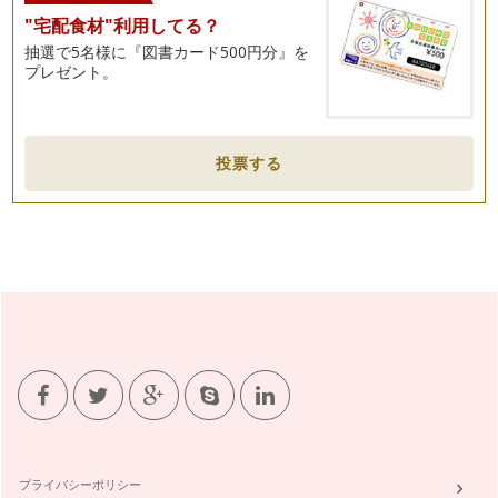
早くも2012年1月が終わり、2月ですね。今年の目標に掲げた
"宅配食材"利用してる？
こと、継続していますか?実は、…
抽選で5名様に『図書カード500円分』を
プレゼント。
ダイエットに効く色彩
本年も、楽しみながら日々の暮らしに取り入れられる色彩活用
術を綴ります。どうぞ、宜しくお願い…
2012年春夏ファッションの流行色!
投票する
2011年も、あと少し。パーテイーシーズンも、まだまだ続い
ていますが、今年は何色の洋服を着…
忘れられないヒトになる・・・香りの纏い方
12月に入り、ドレスアップしてパーテイーにお出掛けになる
機会も増える頃ですね。日常から離れ…
クリスマスの色彩
ハロウィンが終わって、街並みはクリスマスムードが高まって
きましたね。皆様のお家でも、そろそ…
子供の成長に感謝を込めて・・・七五三の色彩
11月15日は七五三ですね。今年、七五三を迎えるご家族の皆
様、おめでとうございます!七五三…
プライバシーポリシー