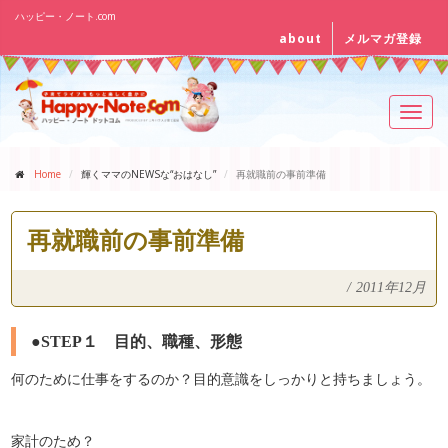
ハッピー・ノート.com
about
メルマガ登録
Toggl
navig
Home
輝くママのNEWSな“おはなし”
再就職前の事前準備
再就職前の事前準備
/
2011年12月
●STEP１ 目的、職種、形態
何のために仕事をするのか？目的意識をしっかりと持ちましょう。
家計のため？