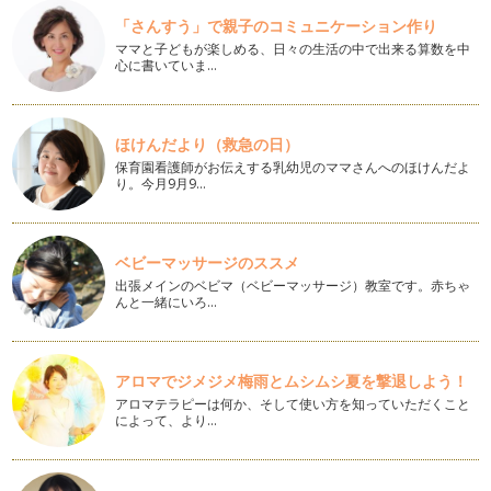
「さんすう」で親子のコミュニケーション作り
子育ての悩み
ママと子どもが楽しめる、日々の生活の中で出来る算数を中
入れたての熱いコーヒーを飲みたい。 新聞をゆっくり読みた
心に書いていま…
い。 …
ソーシャルビジネスで起業！
ソーシャルビジネスってご存知ですか？ 定義は地域や社会の
ほけんだより（救急の日）
ニーズをビジネスとして継続…
保育園看護師がお伝えする乳幼児のママさんへのほけんだよ
り。今月9月9…
ママの習い事
年が明けて半月経ちました。本年もどうぞよろしくお願いしま
す。 北海道は氷点下が続…
ベビーマッサージのススメ
出張メインのベビマ（ベビーマッサージ）教室です。赤ちゃ
再就職前の事前準備NO.2
んと一緒にいろ…
前回のブログでSTEP1～STEP3までお伝えしました、今回のブ
ログではSTEP4仕事の探…
再就職前の事前準備
アロマでジメジメ梅雨とムシムシ夏を撃退しよう！
何のために仕事をするのか？目的意識をしっかりと持ちましょ
アロマテラピーは何か、そして使い方を知っていただくこと
う。 …
によって、より…
北海道の食（冬）
札幌は11月14日に初雪が降りました。すでに氷点下も記録し