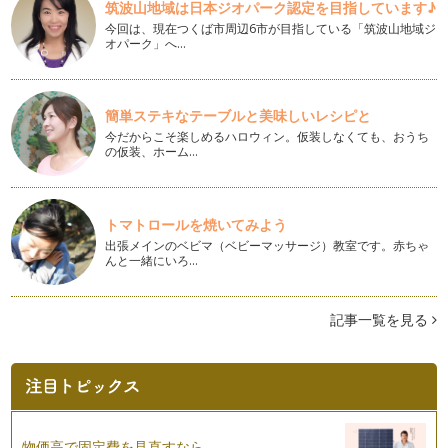
筑波山地域は日本ジオパーク認定を目指しています♪
本格的な冬の到来です。 …
今回は、現在つくば市周辺6市が目指している「筑波山地域ジ
オパーク」へ…
子供の急な発熱、そんな時どうしたらいい？
子供の急な発熱、そんな時どうしたらいい？ 職場には迷惑を
かけたくない、でも仕…
簡単ステキなテーブルと美味しいレシピと
『育児と仕事両立のコツ』
今だからこそ楽しめるハロウィン。仮装しなくても、おうち
今回は「仕事と育児の両立のコツ」をテーマにしました。 私
の仮装、ホーム…
の住む北海道でも、様々な…
ママの『プチ起業』
私達が運営しているママナビ会員の中には、趣味や特技を仕事
トマトロールを焼いてみよう
にするいわゆる「プチ起業」をするマ…
出張メインのベビマ（ベビーマッサージ）教室です。赤ちゃ
んと一緒にいろ…
北海道の「食」
北海道では大分、涼しい日が続くように、秋が1歩1歩近づい
てきていて、あの暑かった日が懐かし…
記事一覧を見る
ママの再就職
私の運営している北海道の育児ポータルサイト「ママナビ」で
は、これから働きたいと考えるママ向…
物価高で固定費を見直すなら