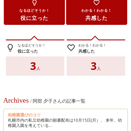
lightbulb_outline
favorite_border
なるほどそうか！
わかる！わかる！
役に立った
共感した
なるほどそうか！
わかる！わかる！
lightbulb_outline
favorite_border
役に立った
共感した
3
3
人
人
Archives
/
阿部 夕子さんの記事一覧
幼稚園選びのコツ
札幌市内の私立幼稚園の願書配布は10月15日(月）。 来年、幼
稚園入園を考えている…