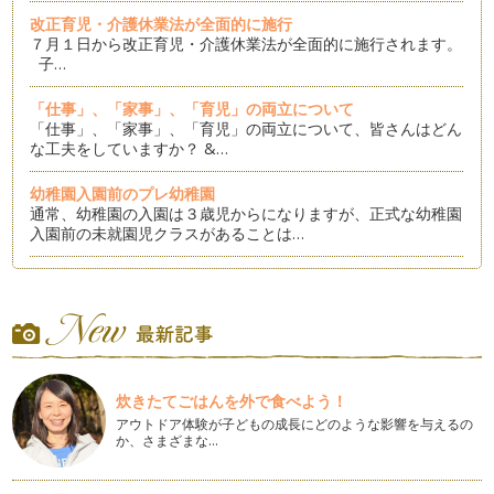
改正育児・介護休業法が全面的に施行
７月１日から改正育児・介護休業法が全面的に施行されます。
子…
「仕事」、「家事」、「育児」の両立について
「仕事」、「家事」、「育児」の両立について、皆さんはどん
な工夫をしていますか？ &…
幼稚園入園前のプレ幼稚園
通常、幼稚園の入園は３歳児からになりますが、正式な幼稚園
入園前の未就園児クラスがあることは…
子どもの習い事について
ＧＷが終わり、札幌のママ達は子どもの習い事を探す時期にな
りました。 …
再就職の不安
多くのママが再就職したいという考えている中、子どもの預け
炊きたてごはんを外で食べよう！
先や病気の時の預け先など不安はつき…
アウトドア体験が子どもの成長にどのような影響を与えるの
か、さまざまな…
女性の視点をいかしたソーシャルビジネス
「女性のためのソーシャルビジネス講座（地域も社会も
HAPPYに！私らしい仕事のはじめ方）」…