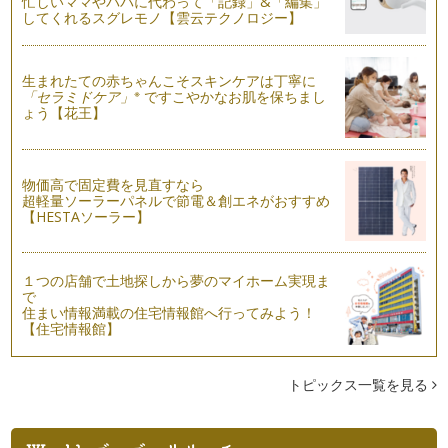
忙しいママやパパに代わって「記録」&「編集」
してくれるスグレモノ【雲云テクノロジー】
生まれたての赤ちゃんこそスキンケアは丁寧に
※
「セラミドケア」
ですこやかなお肌を保ちまし
ょう【花王】
物価高で固定費を見直すなら
超軽量ソーラーパネルで節電＆創エネがおすすめ
【HESTAソーラー】
１つの店舗で土地探しから夢のマイホーム実現ま
で
住まい情報満載の住宅情報館へ行ってみよう！
【住宅情報館】
トピックス一覧を見る