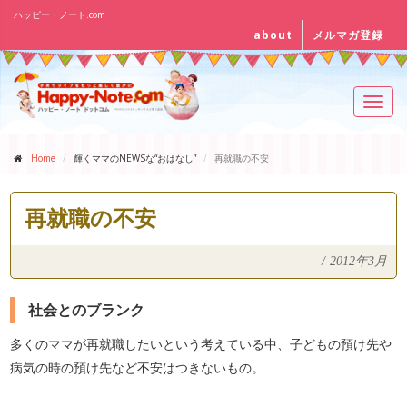
ハッピー・ノート.com
about
メルマガ登録
Toggl
navig
Home
輝くママのNEWSな“おはなし”
再就職の不安
再就職の不安
/
2012年3月
社会とのブランク
多くのママが再就職したいという考えている中、子どもの預け先や
病気の時の預け先など不安はつきないもの。