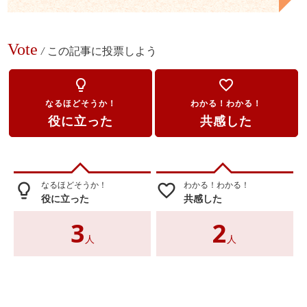
Vote
/
この記事に投票しよう
lightbulb_outline
favorite_border
なるほどそうか！
わかる！わかる！
役に立った
共感した
なるほどそうか！
わかる！わかる！
lightbulb_outline
favorite_border
役に立った
共感した
3
2
人
人