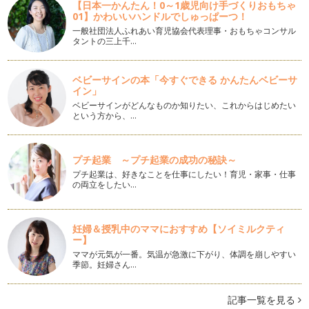
【日本一かんたん！0～1歳児向け手づくりおもちゃ
再就職前の事前準備
01】かわいいハンドルでしゅっぱーつ！
何のために仕事をするのか？目的意識をしっかりと持ちましょ
一般社団法人ふれあい育児協会代表理事・おもちゃコンサル
う。 …
タントの三上千…
北海道の食（冬）
札幌は11月14日に初雪が降りました。すでに氷点下も記録し
ベビーサインの本「今すぐできる かんたんベビーサ
本格的な冬の到来です。 …
イン」
ベビーサインがどんなものか知りたい、これからはじめたい
子供の急な発熱、そんな時どうしたらいい？
という方から、…
子供の急な発熱、そんな時どうしたらいい？ 職場には迷惑を
かけたくない、でも仕…
プチ起業 ～プチ起業の成功の秘訣～
『育児と仕事両立のコツ』
プチ起業は、好きなことを仕事にしたい！育児・家事・仕事
今回は「仕事と育児の両立のコツ」をテーマにしました。 私
の両立をしたい…
の住む北海道でも、様々な…
ママの『プチ起業』
妊婦＆授乳中のママにおすすめ【ソイミルクティ
私達が運営しているママナビ会員の中には、趣味や特技を仕事
ー】
にするいわゆる「プチ起業」をするマ…
ママが元気が一番。気温が急激に下がり、体調を崩しやすい
季節。妊婦さん…
北海道の「食」
北海道では大分、涼しい日が続くように、秋が1歩1歩近づい
てきていて、あの暑かった日が懐かし…
記事一覧を見る