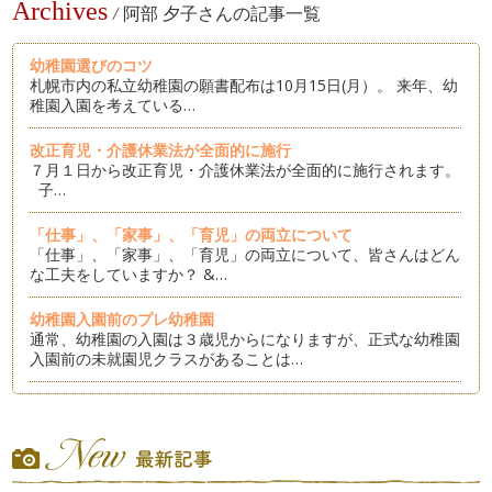
Archives
/
阿部 夕子さんの記事一覧
幼稚園選びのコツ
札幌市内の私立幼稚園の願書配布は10月15日(月）。 来年、幼
稚園入園を考えている…
改正育児・介護休業法が全面的に施行
７月１日から改正育児・介護休業法が全面的に施行されます。
子…
「仕事」、「家事」、「育児」の両立について
「仕事」、「家事」、「育児」の両立について、皆さんはどん
な工夫をしていますか？ &…
幼稚園入園前のプレ幼稚園
通常、幼稚園の入園は３歳児からになりますが、正式な幼稚園
入園前の未就園児クラスがあることは…
子どもの習い事について
ＧＷが終わり、札幌のママ達は子どもの習い事を探す時期にな
りました。 …
再就職の不安