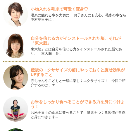
多くのママが再就職したいという考えている中、子どもの預け
小物入れを毛糸で可愛く変身♡
先や病気の時の預け先など不安はつき…
毛糸に触れる事を大切に！ お子さんにも安心、毛糸の事なら
中村英里子に…
女性の視点をいかしたソーシャルビジネス
「女性のためのソーシャルビジネス講座（地域も社会も
HAPPYに！私らしい仕事のはじめ方）」…
自分を信じる力がインストールされた脳、それが
「東大脳」
子育ての悩み
入れたての熱いコーヒーを飲みたい。 新聞をゆっくり読みた
東大脳」とは自分を信じる力をインストールされた脳であ
り、「東大脳」を…
い。 …
ソーシャルビジネスで起業！
産後のエクササイズの前にやっておくと痩せ効果が
ソーシャルビジネスってご存知ですか？ 定義は地域や社会の
UPすること
ニーズをビジネスとして継続…
赤ちゃんやこどもと一緒に楽しくエクササイズ！ 今回ご紹
介するのは、エ…
ママの習い事
年が明けて半月経ちました。本年もどうぞよろしくお願いしま
す。 北海道は氷点下が続…
お米をしっかり食べることができる力を身につけよ
う！
再就職前の事前準備NO.2
お米を日々の食卓に並べることで、健康をつくる習慣が自然
前回のブログでSTEP1～STEP3までお伝えしました、今回のブ
と身につきます…
ログではSTEP4仕事の探…