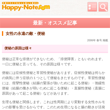
最新・オススメ記事
女性の永遠の敵・便秘
2006年 春号 掲載
便秘の原因は様々
便秘は正常な排便ができないため、「排便障害」ともいわれます。
一口に便秘と言っても、その原因は様々です。
便秘には症候性便秘と常習性便秘があります。症候性便秘は何らか
の病気に伴う症状の１つとして便秘をきたすものです。常習性便秘
には、痙攣性便秘（結腸の緊張が強いために起こる便秘）・弛緩性
便秘（結腸の働きが弱いために起こる便秘）・直腸性便秘（直腸に
原因があって起こる便秘）などがあります。
生理も便秘と関係します。これは性周期により変動する女性ホルモ
ンの影響を受けるからです。このため生理になると腸の動きが活発