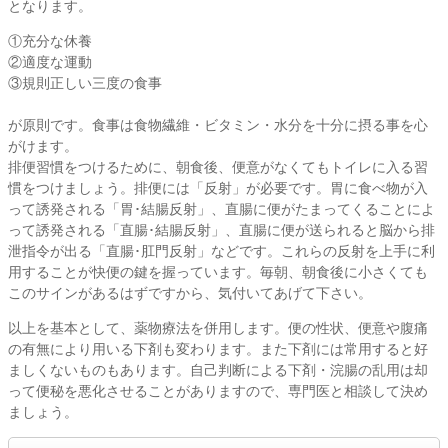
となります。
①充分な休養
②適度な運動
③規則正しい三度の食事
が原則です。食事は食物繊維・ビタミン・水分を十分に摂る事を心
がけます。
排便習慣をつけるために、朝食後、便意がなくてもトイレに入る習
慣をつけましょう。排便には「反射」が必要です。胃に食べ物が入
って誘発される「胃･結腸反射」、直腸に便がたまってくることによ
って誘発される「直腸･結腸反射」、直腸に便が送られると脳から排
泄指令が出る「直腸･肛門反射」などです。これらの反射を上手に利
用することが快便の鍵を握っています。毎朝、朝食後に小さくても
このサインがあるはずですから、気付いてあげて下さい。
以上を基本として、薬物療法を併用します。便の性状、便意や腹痛
の有無により用いる下剤も変わります。また下剤には常用すると好
ましくないものもあります。自己判断による下剤・浣腸の乱用は却
って便秘を悪化させることがありますので、専門医と相談して決め
ましょう。