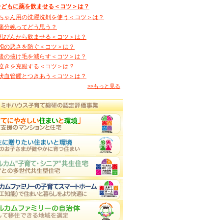
子どもに薬を飲ませる＜コツ＞は？
ちゃん用の洗濯洗剤を使う＜コツ＞は？
痛分娩ってどう思う？
乳びんから飲ませる＜コツ＞は？
相の悪さを防ぐ＜コツ＞は？
後の抜け毛を減らす＜コツ＞は？
泣きを克服する＜コツ＞は？
状血管腫とつきあう＜コツ＞は？
>>もっと見る