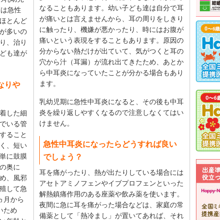
なることもあります。幼い子ども達は自分で耳
度は急性
が痛いとは言えませんから、耳の周りをしきり
ほとんど
に触ったり、機嫌が悪かったり、時にはお腹が
が多いの
痛いという表現をすることもあります。原因の
り、治り
分からない熱だけが出ていて、気がつくと耳の
ども達が
穴から汁（耳漏）が流れ出てきたため、あとか
ら中耳炎になっていたことが分かる場合もあり
ます。
なりや
乳幼児期に急性中耳炎になると、その後も中耳
炎を繰り返しやすくなるので注意しなくてはい
着した細
けません。
でいる管
すること
急性中耳炎になったらどうすれば良い
く、短い
単に鼓膜
でしょう？
の奥に
耳を痛がったり、熱が出たりしている場合には
め、風邪
アセトアミノフェンやイブプロフェンといった
殖して急
解熱鎮痛作用のある座薬や飲み薬を使います。
ヵ月から
夜間に急に耳を痛がった場合などは、家庭の常
いため
備薬として「熱冷まし」が置いてあれば、それ