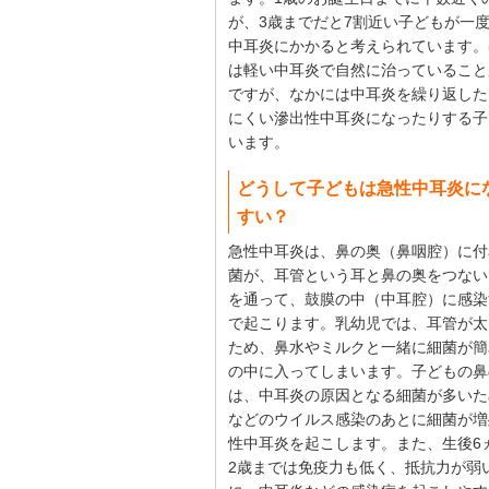
が、3歳までだと7割近い子どもが一
中耳炎にかかると考えられています。
は軽い中耳炎で自然に治っていること
ですが、なかには中耳炎を繰り返した
にくい滲出性中耳炎になったりする子
います。
どうして子どもは急性中耳炎に
すい？
急性中耳炎は、鼻の奥（鼻咽腔）に付
菌が、耳管という耳と鼻の奥をつない
を通って、鼓膜の中（中耳腔）に感染
で起こります。乳幼児では、耳管が太
ため、鼻水やミルクと一緒に細菌が簡
の中に入ってしまいます。子どもの鼻
は、中耳炎の原因となる細菌が多いた
などのウイルス感染のあとに細菌が増
性中耳炎を起こします。また、生後6
2歳までは免疫力も低く、抵抗力が弱