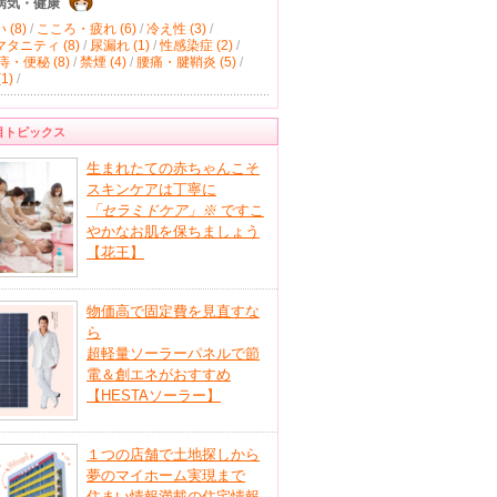
病気・健康
(8)
/
こころ・疲れ (6)
/
冷え性 (3)
/
タニティ (8)
/
尿漏れ (1)
/
性感染症 (2)
/
痔・便秘 (8)
/
禁煙 (4)
/
腰痛・腱鞘炎 (5)
/
1)
/
目トピックス
生まれたての赤ちゃんこそ
スキンケアは丁寧に
「セラミドケア」
※
ですこ
やかなお肌を保ちましょう
【花王】
物価高で固定費を見直すな
ら
超軽量ソーラーパネルで節
電＆創エネがおすすめ
【HESTAソーラー】
１つの店舗で土地探しから
夢のマイホーム実現まで
住まい情報満載の住宅情報