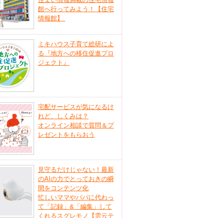
館へ行ってみよう！【住宅
情報館】
ミキハウス子育て総研によ
る『地方への移住促進プロ
ジェクト』
宅配サービスが気になるけ
れど、しくみは？
オンライン相談で質問＆プ
レゼントをもらおう
見守るだけじゃない！最新
のAIの力でとっておきの瞬
間をコンテンツ化
忙しいママやパパに代わっ
て「記録」&「編集」して
くれるスグレモノ【雲云テ