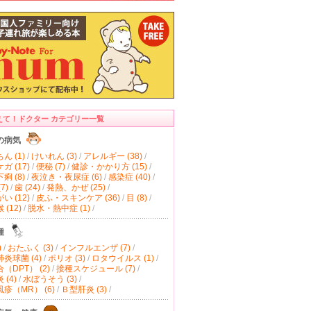
えて！ドクター カテゴリー一覧
の病気
ん (1)
/
けいれん (3)
/
アレルギー (38)
/
ガ (17)
/
便秘 (7)
/
健診・かかり方 (15)
/
痢 (8)
/
夜泣き・夜尿症 (6)
/
感染症 (40)
/
7)
/
歯 (24)
/
発熱、かぜ (25)
/
い (12)
/
皮ふ・スキンケア (36)
/
目 (8)
/
(12)
/
脱水・熱中症 (1)
/
種
)
/
おたふく (3)
/
インフルエンザ (7)
/
炎球菌 (4)
/
ポリオ (3)
/
ロタウイルス (1)
/
（DPT） (2)
/
接種スケジュール (7)
/
(4)
/
水ぼうそう (3)
/
疹（MR） (6)
/
Ｂ型肝炎 (3)
/