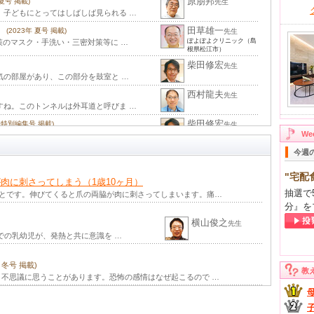
原朋邦
 夏号 掲載)
先生
、子どもにとってはしばしば見られる …
田草雄一
(2023年 夏号 掲載)
先生
ぽよぽよクリニック（島
策のマスク・手洗い・三密対策等に …
根県松江市）
柴田修宏
先生
気の部屋があり、この部分を鼓室と …
西村龍夫
先生
すね。このトンネルは外耳道と呼びま …
柴田修宏
年 特別編集号 掲載)
先生
W
気の部屋があり、この部分を鼓室 …
笠井創（はじ
今週
年 秋号 掲載)
む）
 中耳炎には急性中耳炎と滲出性中 …
先生
"宅配
肉に刺さってしまう（1歳10ヶ月）
柴田修宏
先生
抽選で
気の部屋があり、この部分を鼓室と …
ことです。伸びてくると爪の両脇が肉に刺さってしまいます。痛…
分』を
柴田修宏
先生
横山俊之
気の部屋があり、この部分を鼓室と …
先生
での乳幼児が、発熱と共に意識を …
」
砂山恵子
(2012年 春号 掲載)
先生
水が止まらない、目がかゆいなど …
年 冬号 掲載)
柴田修宏
教
春号 掲載)
先生
不思議に思うことがあります。恐怖の感情はなぜ起こるので …
耳）に及んだ状態を中耳炎といいます …
柴田修宏
先生
。しかし、約10%の子どもは「いび …