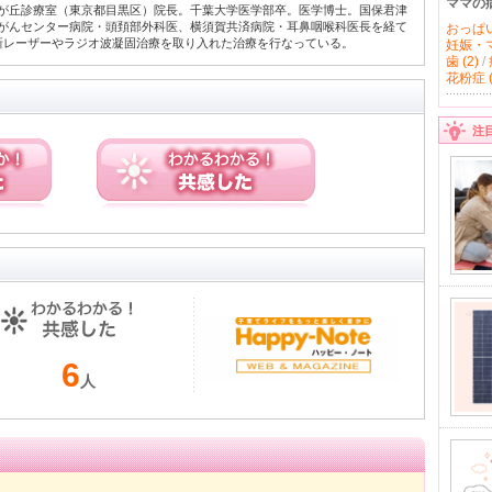
ママの
が丘診療室（東京都目黒区）院長。千葉大学医学部卒。医学博士。国保君津
がんセンター病院・頭頚部外科医、横須賀共済病院・耳鼻咽喉科医長を経て
おっぱい 
新レーザーやラジオ波凝固治療を取り入れた治療を行なっている。
妊娠・マ
歯 (2)
/
花粉症 (
注
6
人