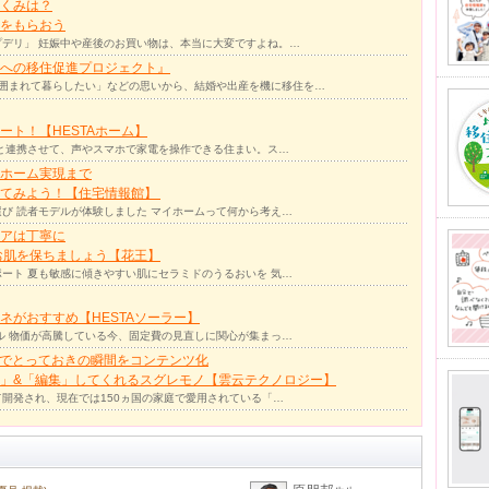
くみは？
をもらおう
デリ」 妊娠中や産後のお買い物は、本当に大変ですよね。…
への移住促進プロジェクト』
囲まれて暮らしたい」などの思いから、結婚や出産を機に移住を…
ト！【HESTAホーム】
リと連携させて、声やスマホで家電を操作できる住まい。ス…
ホーム実現まで
ってみよう！【住宅情報館】
び 読者モデルが体験しました マイホームって何から考え…
アは丁寧に
お肌を保ちましょう【花王】
ート 夏も敏感に傾きやすい肌にセラミドのうるおいを 気…
ネがおすすめ【HESTAソーラー】
ル 物価が高騰している今、固定費の見直しに関心が集まっ…
力でとっておきの瞬間をコンテンツ化
」&「編集」してくれるスグレモノ【雲云テクノロジー】
て開発され、現在では150ヵ国の家庭で愛用されている「…