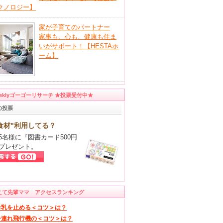
クノロジー】
家が子育てのパートナー
家事も、心も、健康も住ま
いがサポート！【HESTAホ
ーム】
eeklyゴーゴーリサーチ ★投票受付中★
の投票
食材"利用してる？
5名様に『図書カード500円
プレゼント。
えて先輩ママ アクセスランキング
母乳を止める＜コツ＞は？
子連れ飛行機の＜コツ＞は？