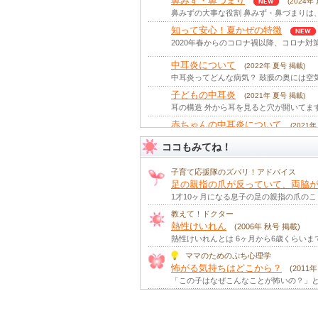
鼻みず・鼻づまり
(2024年
鼻みずの大事な役割 鼻みず・鼻づまりは
知って安心！夏かぜの特徴
2020年春からのコロナ禍以降、コロナ対
中耳炎について
(2022年 夏号 掲載)
中耳炎ってどんな病気？ 鼓膜の奥には空
子どもの中耳炎
(2021年 夏号 掲載)
耳の構造 外から耳を見ると穴が開いてま
赤ちゃんの中耳炎について
(2021
中耳炎ってどんな病気？ 鼓膜の奥には空
ココもみてね！
急性中耳炎と滲出性中耳炎
(2016
治りにくい乳幼児の中耳炎が増えています
子育て応援隊のズバリ！アドバイス
中耳炎について
足の親指の爪が反っていて、両脇が
(2015年 秋号 掲載)
中耳炎ってどんな病気？ 鼓膜の奥には空
1才10ヶ月になる息子の足の親指の爪の
中耳炎について
教えて！ドクター
(2012年 冬号 掲載)
熱性けいれん
中耳炎ってどんな病気？ 鼓膜の奥には空
(2006年 秋号 掲載)
熱性けいれんとは 6ヶ月から6歳くらいま
知っておこう！子どもの「花粉症
ママのためのぷち心理学
春になるとピークを迎えるのが花粉症。鼻
怖がる気持ちはどこから？
(2011
中耳炎ってどんな病気？
(2008年 
「この子はなぜこんなことが怖いの？」と
鼻・のどの炎症が耳管を介して鼓室内（中
子どものいびき
(2006年 秋号 掲載)
子どもは夜「すやすや」眠るのが普通です