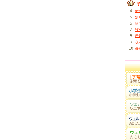
柴田修宏
先生
赤
でも風邪の症状と似ているので見逃 …
無
哺
寝
産
夜
苺