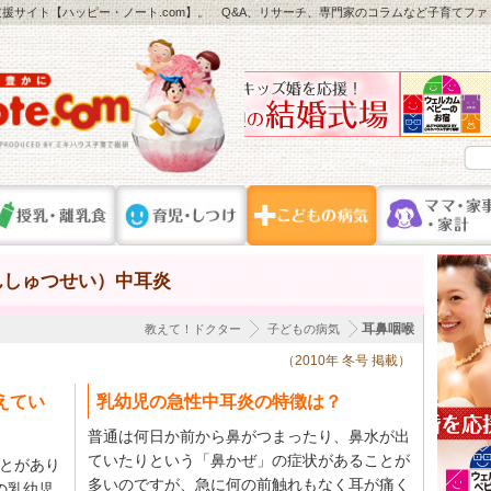
援サイト【ハッピー・ノート.com】。 Q&A、リサーチ、専門家のコラムなど子育てフ
んしゅつせい）中耳炎
耳鼻咽喉
教えて！ドクター
子どもの病気
（2010年 冬号 掲載）
えてい
乳幼児の急性中耳炎の特徴は？
普通は何日か前から鼻がつまったり、鼻水が出
ていたりという「鼻かぜ」の症状があることが
とがあり
多いのですが、急に何の前触れもなく耳が痛く
の乳幼児