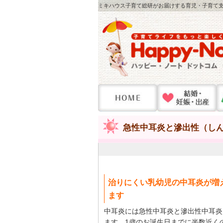
ミキハウス子育て総研がお届けする育児・子育て支
急性中耳炎と滲出性（し
治りにくい乳幼児の中耳炎が増
ます
中耳炎には急性中耳炎と滲出性中耳炎
ます。1歳のお誕生日までに半数近く