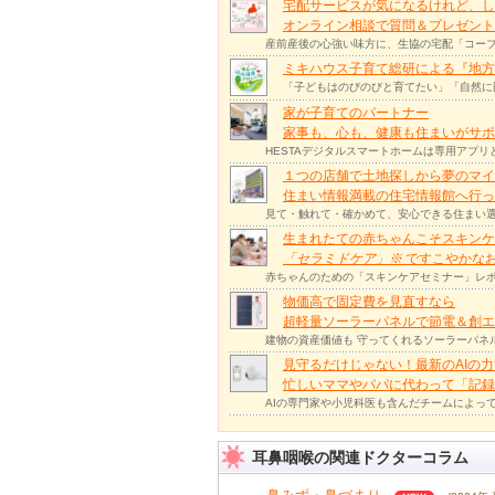
宅配サービスが気になるけれど、し
オンライン相談で質問＆プレゼント
産前産後の心強い味方に、生協の宅配「コープ
ミキハウス子育て総研による『地方
「子どもはのびのびと育てたい」「自然に
家が子育てのパートナー
家事も、心も、健康も住まいがサポー
HESTAデジタルスマートホームは専用アプ
１つの店舗で土地探しから夢のマイ
住まい情報満載の住宅情報館へ行
見て・触れて・確かめて、安心できる住まい選
生まれたての赤ちゃんこそスキンケ
「セラミドケア」
※
ですこやかな
赤ちゃんのための「スキンケアセミナー」レポ
物価高で固定費を見直すなら
超軽量ソーラーパネルで節電＆創エ
建物の資産価値も 守ってくれるソーラーパネ
見守るだけじゃない！最新のAIの
忙しいママやパパに代わって「記録
AIの専門家や小児科医も含んだチームによっ
耳鼻咽喉の関連ドクターコラム