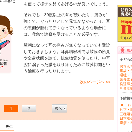
い年齢と
を使って様子を見てあげるのが良いでしょう。
それでも、39度以上の熱が続いたり、痛みが
強くて、ぐったりとして元気がなかったり、耳
の裏側が腫れて赤くなっているような場合に
は、救急で診察を受けることが必要です。
翌朝になって耳の痛みが無くなっていても受診
教
しておきましょう。耳鼻咽喉科では鼓膜の所見
や全身状態を診て、抗生物質を使ったり、中耳
子ども
腔に溜まった膿を取り除くために鼓膜切開とい
おちんち
う治療を行ったりします。
事故・ケ
嘔吐・下
栄養素 (
次のページへ >>
発達障が
耳鼻咽喉 
予防接
BCG (2
ヒブ・肺
三種混合
日本脳炎 
麻疹・風
）
先生