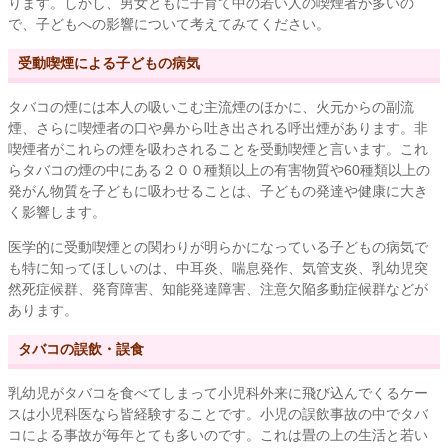
ります。しかし、男女ともに子育て中の若い人の喫煙者が多いの
で、子どもへの影響について考えてみてください。
受動喫煙による子どもの病気
タバコの煙には本人の吸いこむ主流煙のほかに、火元からの副流
煙、さらに喫煙者の口や鼻から吐き出される呼出煙があります。非
喫煙者がこれらの煙を吸わされることを受動喫煙と言います。これ
らタバコの煙の中にある２００種類以上の有害物質や60種類以上の
発がん物質を子どもに吸わせることは、子どもの発達や健康に大き
く影響します。
医学的に受動喫煙との関わりが明らかになっている子どもの病気で
も特に知ってほしいのは、中耳炎、喘息発作、気管支炎、乳幼児突
然死症候群、発育障害、知能発達障害、注意欠陥多動症候群などが
あります。
タバコの誤飲・誤食
乳幼児がタバコを食べてしまって小児科外来に飛び込んでくるケー
スは小児科医なら皆経験することです。小児の誤飲事故の中でタバ
コによる事故が毎年とても多いのです。これは畳の上の生活と若い