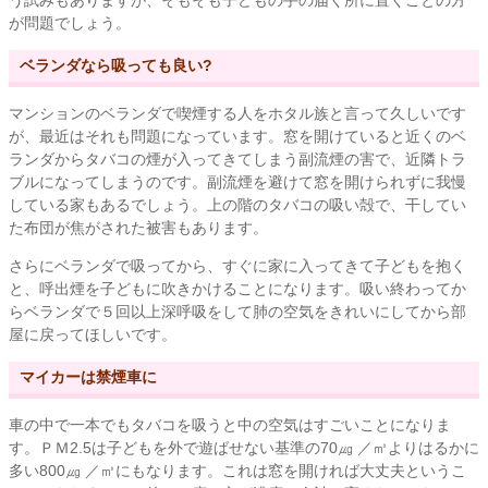
が問題でしょう。
ベランダなら吸っても良い?
マンションのベランダで喫煙する人をホタル族と言って久しいです
が、最近はそれも問題になっています。窓を開けていると近くのベ
ランダからタバコの煙が入ってきてしまう副流煙の害で、近隣トラ
ブルになってしまうのです。副流煙を避けて窓を開けられずに我慢
している家もあるでしょう。上の階のタバコの吸い殻で、干してい
た布団が焦がされた被害もあります。
さらにベランダで吸ってから、すぐに家に入ってきて子どもを抱く
と、呼出煙を子どもに吹きかけることになります。吸い終わってか
らベランダで５回以上深呼吸をして肺の空気をきれいにしてから部
屋に戻ってほしいです。
マイカーは禁煙車に
車の中で一本でもタバコを吸うと中の空気はすごいことになりま
す。ＰＭ2.5は子どもを外で遊ばせない基準の70㎍ ／㎥よりはるかに
多い800㎍ ／㎥にもなります。これは窓を開ければ大丈夫というこ