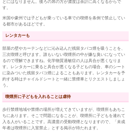
とにはなりません。後ろの席の方が濃度は余計に高くなるからで
す。
米国や豪州では子どもが乗っている車での喫煙を条例で禁止してい
る都市があるほどです。
レンタカーも
部屋の壁やカーテンなどに沁み込んだ残留タバコ煙を吸うことを、
三次喫煙と呼びます。誰もいない喫煙所の中が嫌な臭いになってい
るので理解できますね。化学物質過敏症の人は具合が悪くなりま
す。レンタカーに乗ると具合が悪くなる子どもの場合、車のシート
に染みついた残留タバコ煙によることもあります。レンタカーを予
約する時はチャイルドシートと一緒に禁煙車とリクエストしましょ
う。
喫煙所に子どもを入れることは虐待
歩行禁煙地域や禁煙の場所が増えてきていますが、喫煙所もあちこ
ちにあります。そこで問題になることが、喫煙所に子どもを連れて
入る人がいることです。高濃度の受動喫煙となりますので、「未成
年者は喫煙所に入室禁止」とする掲示が待たれます。