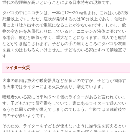
世代の喫煙率が高いということによる日本特有の現象です。
タバコの中にニコチンは、一本に12〜20 ㎎含まれ、これは小児の致
死量以上です。ただ、症状が発現するのは30分以上であり、催吐作
用により吐き出すので重篤になることが少ないのです。しかし、飲
物の空き缶を灰皿代わりにしていると、ニコチンが液体に溶けてい
る場合、飲むと吸収が早く、重大なことになります。成人でも痙攣
などが引き起こされます。子どもの手の届くところにタバコや灰皿
を置くのはもちろんいけません。子どものいる家はすべて禁煙室で
す
ライター火災
火事の原因は放火や暖房器具などが多いのですが、子どもが関係す
る火事ではライターによる火災があり、増えています。
喫煙者のいる家には平均５〜６個のライターがあると言われていま
す。子どもだけで留守番をしていて、家にあるライターで遊んでい
るうちに周りの物が燃えてしまうのでしょう。年齢では３歳前後で
男の子が多いようです。
そのため、ライターを子どもが使えないように操作法を変えるとい
う試みもありますが、そもそも子どもの手の届く所に置くことの方