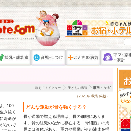
m！
事故・ケガ
教えて！ドクター
子どもの病気
（2021年 秋号 掲載）
、100
どんな運動が骨を強くする？
生き抜く
骨が運動で増える理由は、骨の細胞にありま
に寿命が
す。骨の組織のなかに存在する「骨細胞」の周
がないで
囲には液体があり、重力や振動がその液体を揺