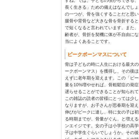
すね。では、子どもの頃からできる、
長く生きる」ための備えはなんでしょ
の一つが、骨を強くすることだと思い
腿骨や背骨など大きな骨を骨折すると
で短くなると言われています。また、
齢者が、骨折を契機に体が不自由にな
当によくあることです。
ピークボーンマスについて
骨は子どもの時に人生における最大の
ークボーンマス）を獲得し、その後ほ
えずに老年期を迎えます。この「ピー
量を10%増やせれば、骨粗鬆症の発症
遅らせることができることが知られて
この雑誌の読者の皆様にとっては少し
なりますが、お子さんが思春期を迎え
伸びがピークに達し、特に女の子は初
る時期までが、骨量がぐん、と増える
ンエイジです。女の子は小学校の高学
子は中学生ぐらいでしょうか。その後