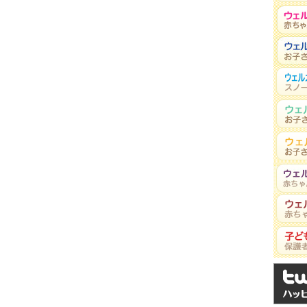
子どもの安全～
田草雄一
(2009年 夏号 掲載)
先生
ぽよぽよクリニック（島
過ごしやすい季節となりましたネ。 …
根県松江市）
横田俊一郎
冬号 掲載)
先生
を使う機会が増え、やけども多くな …
松永貞一
先生
永寿堂医院
て、学校が学級閉鎖になり、病院は風 …
んへのかかり方
藤本保
(2008年 冬号 掲載)
先生
救急と周産期医療が危機的な状態にな …
新崎康彦
(2007年 秋号 掲載)
先生
のお子さんが思いがけず「全身麻酔 …
田草雄一
 掲載)
先生
ぽよぽよクリニック（島
歳なんですが、熱中症になることは …
根県松江市）
小坂和輝
年 春号 掲載)
先生
ぶものなので、要注意。特につかま …
小坂和輝
2006年 冬号 掲載)
先生
一位は、交通事故、溺水、窒息など …
山中龍宏
年 春号 掲載)
先生
しょう。 子どもが事故に遭遇 …
服部益治
(2005年 冬号 掲載)
先生
医療福祉センターさくら
守る子供用のシートベルトは、欧米 …