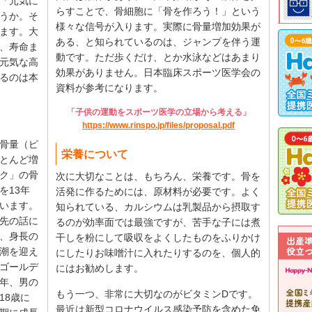
「元気に
らすことで、骨細胞に「骨を作ろう！」という
うか。そ
様々な信号が入ります。実際に骨量増加効果が
ます。大
ある、と知られているのは、ジャンプを伴う運
、寿命ま
動です。ただ歩くだけ、とか水泳などはあまり
元気な高
効果がありません。日本臨床スポーツ医学会の
るのは本
資料が参考になります。
「子供の運動をスポーツ医学の立場から考える」
https://www.rinspo.jp/files/proposal.pdf
骨量（ピ
栄養について
とんど増
ク」の骨
次に大切なことは、もちろん、栄養です。骨を
を13年
活発に作るためには、原材料が必要です。よく
います。
知られている、カルシウムは乳製品から摂取す
先の話に
るのが効率面では最強ですが、苦手な子には煮
、身長の
干しを粉にして吸収をよくしたものをふりかけ
潮を迎え
にしたりお味噌汁に入れたりするのを、個人的
ゴールデ
にはお勧めします。
年、男の
もう一つ、非常に大切なのがビタミンDです。
18歳に
最近は新型コロナウイルス感染予防を含めた免