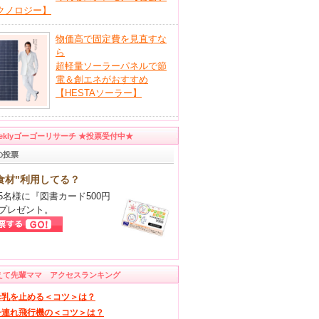
クノロジー】
物価高で固定費を見直すな
ら
超軽量ソーラーパネルで節
電＆創エネがおすすめ
【HESTAソーラー】
eeklyゴーゴーリサーチ ★投票受付中★
の投票
食材"利用してる？
5名様に『図書カード500円
プレゼント。
えて先輩ママ アクセスランキング
母乳を止める＜コツ＞は？
子連れ飛行機の＜コツ＞は？