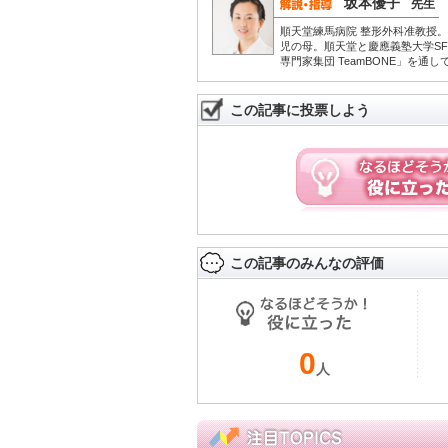
坂本優子
先生
順天堂練馬病院 整形外科准教授。
児の母。順天堂と慶應義塾大学S
専門家集団 TeamBONE」を通
この記事に投票しよう
この記事のみんなの評価
0
人