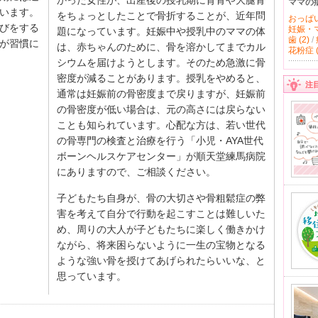
かった女性が、出産後の授乳期に背骨や大腿骨
ママの
います。
をちょっとしたことで骨折することが、近年問
おっぱい 
びをする
妊娠・マ
題になっています。妊娠中や授乳中のママの体
歯 (2)
/
が習慣に
は、赤ちゃんのために、骨を溶かしてまでカル
花粉症 (
シウムを届けようとします。そのため急激に骨
密度が減ることがあります。授乳をやめると、
注
通常は妊娠前の骨密度まで戻りますが、妊娠前
の骨密度が低い場合は、元の高さには戻らない
ことも知られています。心配な方は、若い世代
の骨専門の検査と治療を行う「小児・AYA世代
ボーンヘルスケアセンター」が順天堂練馬病院
にありますので、ご相談ください。
子どもたち自身が、骨の大切さや骨粗鬆症の弊
害を考えて自分で行動を起こすことは難しいた
め、周りの大人が子どもたちに楽しく働きかけ
ながら、将来困らないように一生の宝物となる
ような強い骨を授けてあげられたらいいな、と
思っています。