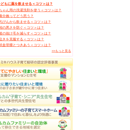
子どもに薬を飲ませる＜コツ＞は？
ちゃん用の洗濯洗剤を使う＜コツ＞は？
痛分娩ってどう思う？
乳びんから飲ませる＜コツ＞は？
相の悪さを防ぐ＜コツ＞は？
後の抜け毛を減らす＜コツ＞は？
泣きを克服する＜コツ＞は？
状血管腫とつきあう＜コツ＞は？
>>もっと見る