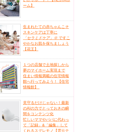
ーム】
生まれたての赤ちゃんこそ
スキンケアは丁寧に
「セラミドケア」
※
ですこ
やかなお肌を保ちましょう
【花王】
１つの店舗で土地探しから
夢のマイホーム実現まで
住まい情報満載の住宅情報
館へ行ってみよう！【住宅
情報館】
見守るだけじゃない！最新
のAIの力でとっておきの瞬
間をコンテンツ化
忙しいママやパパに代わっ
て「記録」&「編集」して
くれるスグレモノ【雲云テ