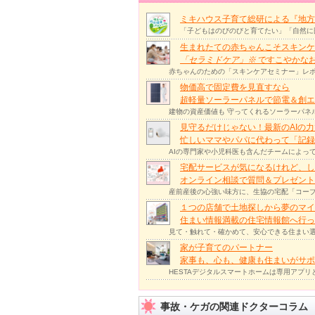
ミキハウス子育て総研による『地方
「子どもはのびのびと育てたい」「自然に
生まれたての赤ちゃんこそスキンケ
「セラミドケア」
※
ですこやかな
赤ちゃんのための「スキンケアセミナー」レポ
物価高で固定費を見直すなら
超軽量ソーラーパネルで節電＆創エ
建物の資産価値も 守ってくれるソーラーパネ
見守るだけじゃない！最新のAIの
忙しいママやパパに代わって「記録
AIの専門家や小児科医も含んだチームによっ
宅配サービスが気になるけれど、し
オンライン相談で質問＆プレゼント
産前産後の心強い味方に、生協の宅配「コープ
１つの店舗で土地探しから夢のマイ
住まい情報満載の住宅情報館へ行
見て・触れて・確かめて、安心できる住まい選
家が子育てのパートナー
家事も、心も、健康も住まいがサポー
HESTAデジタルスマートホームは専用アプ
事故・ケガの関連ドクターコラム