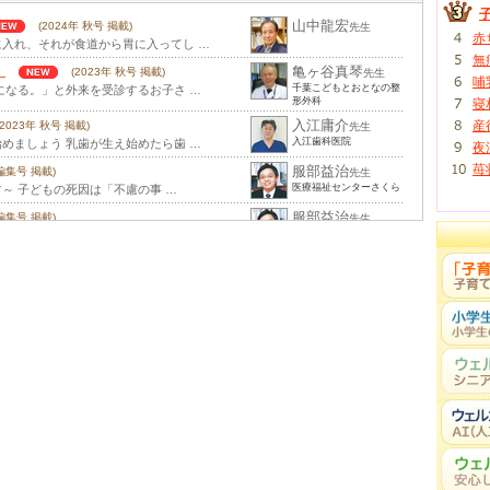
山中龍宏
(2024年 秋号 掲載)
先生
赤
入れ、それが食道から胃に入ってし …
無
）
亀ヶ谷真琴
(2023年 秋号 掲載)
先生
哺
千葉こどもとおとなの整
になる。」と外来を受診するお子さ …
形外科
寝
入江庸介
産
(2023年 秋号 掲載)
先生
入江歯科医院
めましょう 乳歯が生え始めたら歯 …
夜
苺
服部益治
別編集号 掲載)
先生
医療福祉センターさくら
～ 子どもの死因は「不慮の事 …
服部益治
別編集号 掲載)
先生
医療福祉センターさくら
 子どもの死因の1 …
齋藤麗子
(2015年 秋号 掲載)
先生
すが、最近は減りつつあります。 …
福井聖子
特別編集号 掲載)
先生
千里金蘭大学客員教授
子どもたちには、自分で考え注 …
薗潤
(2012年 春号 掲載)
先生
差などの障害物が存在しない」 …
福田千晶
年 秋号 掲載)
先生
が豊かになり、栄養も十分摂取して …
トレス障害（PTSD)
服部益治
(2011年 夏号 掲載)
先生
医療福祉センターさくら
養、そしてアレルギーに関するも …