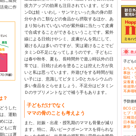
期に成長
疫力アップの効果も注目されています。ビタミ
活発に作
ンDは鮭・いわし・サンマといった魚の身の部
分やきのこ類などの食品から摂取するほか、あ
まり知られていないのが紫外線に当たって皮膚
で合成することができるということです。紫外
線による日焼けやシミ、皮膚がんを気にして、
避ける人は多いのですが、実は避けることでビ
タミンD不足になってしまうのです。子どもに
教
は春や秋冬、夏も、長時間外で遊ぶ時以外の日
子ども
常では、日焼け止めを塗ることは控えた方が良
おちんち
いと私は思っています。外遊びをする時間が短
事故・ケ
嘔吐・下
い子には、意識してビタミンDとカルシウムの
栄養素 (
多い食品をとらせましょう。不足分はビタミン
発達障が
耳鼻咽喉 
Ｄのサプリメントなどで補う手もあります。
は？
予防接
子どもだけでなく
どうした
BCG (2
ママの骨のことも考えよう
ヒブ・肺
は、運動
三種混合
めには、
日本脳炎 
また、妊娠・出産・授乳期のママも骨量が減り
麻疹・風
どもに育
ます。特に、高いピークボーンマスを得られな
期には運