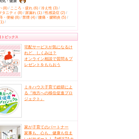
病気・健康
(8)
/
こころ・疲れ (6)
/
冷え性 (3)
/
タニティ (8)
/
尿漏れ (1)
/
性感染症 (2)
/
痔・便秘 (8)
/
禁煙 (4)
/
腰痛・腱鞘炎 (5)
/
1)
/
目トピックス
宅配サービスが気になるけ
れど、しくみは？
オンライン相談で質問＆プ
レゼントをもらおう
ミキハウス子育て総研によ
る『地方への移住促進プロ
ジェクト』
家が子育てのパートナー
家事も、心も、健康も住ま
いがサポート！【HESTAホ