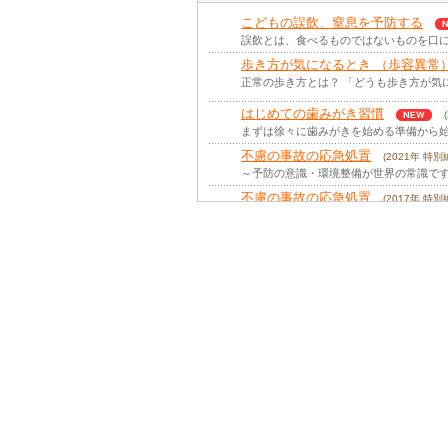
こどもの誤飲、窒息を予防する
誤飲とは、食べるものではないものを口に
歩き方が気になるとき （歩容異常
正常の歩き方とは？ 「どうも歩き方が気
はじめての歯みがき習慣
まずは徐々に歯みがきを始める準備から始
不慮の事故の応急処置
(2021年 特
～予防の意識・環境整備が世界の常識です
不慮の事故の応急処置
(2017年 特
～予防の意識・環境整備が世界の常識です～
子育て環境と空気のバリアフリー
我が国の喫煙率は先進国の中では高い率で
守ることと経験すること
(2013年 
子どもの発達と事故への対応 未来を担う
子育ては、タバコフリーの環境で
タバコフリーとは バリアフリーが、「段
子どもとママの骨力アップ
(2011
日本人に不足しているカルシウム 食生活
急性ストレス障害、そして 外傷後ス
先進国の子どもの三大健康問題は、心、栄