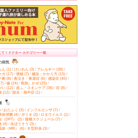
えて！ドクター カテゴリー一覧
の病気
ん (1)
/
けいれん (3)
/
アレルギー (38)
/
ガ (17)
/
便秘 (7)
/
健診・かかり方 (15)
/
痢 (8)
/
夜泣き・夜尿症 (6)
/
感染症 (40)
/
7)
/
歯 (24)
/
発熱、かぜ (25)
/
い (12)
/
皮ふ・スキンケア (36)
/
目 (8)
/
(12)
/
脱水・熱中症 (1)
/
種
)
/
おたふく (3)
/
インフルエンザ (7)
/
炎球菌 (4)
/
ポリオ (3)
/
ロタウイルス (1)
/
（DPT） (2)
/
接種スケジュール (7)
/
(4)
/
水ぼうそう (3)
/
疹（MR） (6)
/
Ｂ型肝炎 (3)
/