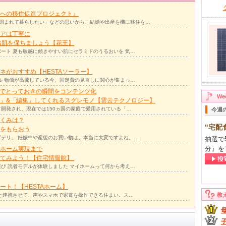
への移住促進プロジェクト』
囲まれて暮らしたい」などの思いから、結婚や出産を機に移住を…
アは丁寧に
お肌を保ちましょう【花王】
ート 夏も敏感に傾きやすい肌にセラミドのうるおいを 気…
ネがおすすめ【HESTAソーラー】
ル 物価が高騰している今、固定費の見直しに関心が集まっ…
力でとっておきの瞬間をコンテンツ化
W
」&「編集」してくれるスグレモノ【雲云テクノロジー】
て開発され、現在では150ヵ国の家庭で愛用されている「…
今週
くみは？
"宅配
をもらおう
デリ」 妊娠中や産後のお買い物は、本当に大変ですよね。…
抽選で
分』を
ホーム実現まで
ってみよう！【住宅情報館】
び 読者モデルが体験しました マイホームって何から考え…
ト！【HESTAホーム】
教
リと連携させて、声やスマホで家電を操作できる住まい。ス…