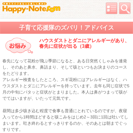
子育て応援隊のズバリ！アドバイス
ハウスダストとダニにアレルギーがあり、
春先に症状が出る（3歳）
春先になって花粉が飛ぶ季節になると、ある日突然くしゃみを連発
し、そのあと鼻水、鼻詰まり、そして咳といつもお決まりのコース
をたどります。
アレルギー検査をしたところ、スギ花粉にはアレルギーはなく、ハ
ウスダストとダニにアレルギーを持っています。去年も同じ症状で5
月の中旬にパタッと症状がとまりました。本人は鼻がつまって咳が
でてはいますが、いたって元気です。
昼間は多少咳き込む程度で食事も普通にとれているのですが、夜寝
入ってから1時間ほどすると咳こみをはじめ2～3回に1回は吐いてし
まいます。吐き終わるとすっきりするのか、そのあとは朝までぐっ
すりです。