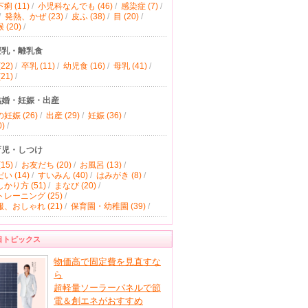
痢 (11)
/
小児科なんでも (46)
/
感染症 (7)
/
/
発熱、かぜ (23)
/
皮ふ (38)
/
目 (20)
/
(20)
/
授乳・離乳食
22)
/
卒乳 (11)
/
幼児食 (16)
/
母乳 (41)
/
21)
/
結婚・妊娠・出産
妊娠 (26)
/
出産 (29)
/
妊娠 (36)
/
)
/
育児・しつけ
15)
/
お友だち (20)
/
お風呂 (13)
/
い (14)
/
すいみん (40)
/
はみがき (8)
/
かり方 (51)
/
まなび (20)
/
レーニング (25)
/
、おしゃれ (21)
/
保育園・幼稚園 (39)
/
目トピックス
物価高で固定費を見直すな
ら
超軽量ソーラーパネルで節
電＆創エネがおすすめ