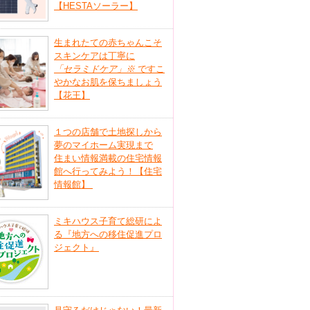
【HESTAソーラー】
生まれたての赤ちゃんこそ
スキンケアは丁寧に
「セラミドケア」
※
ですこ
やかなお肌を保ちましょう
【花王】
１つの店舗で土地探しから
夢のマイホーム実現まで
住まい情報満載の住宅情報
館へ行ってみよう！【住宅
情報館】
ミキハウス子育て総研によ
る『地方への移住促進プロ
ジェクト』