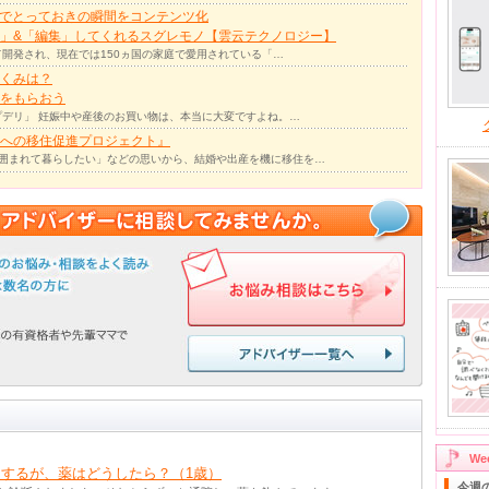
力でとっておきの瞬間をコンテンツ化
」&「編集」してくれるスグレモノ【雲云テクノロジー】
て開発され、現在では150ヵ国の家庭で愛用されている「…
くみは？
をもらおう
デリ」 妊娠中や産後のお買い物は、本当に大変ですよね。…
への移住促進プロジェクト』
囲まれて暮らしたい」などの思いから、結婚や出産を機に移住を…
W
するが、薬はどうしたら？（1歳）
今週