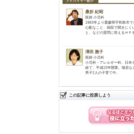
桑折 紀昭
医師 小児科
1983年より愛媛県宇和島市
心配なこと、病院で聞きにく
と、などの質問に答えるＨＰを
澤田 雅子
医師 小児科
小児科・アレルギー科。日本
経て、平成15年開業。喘息
男子2人の子育て中。
この記事に投票しよう