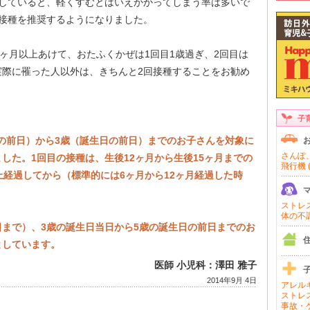
種していると、軽くすむとはいえかかってしまう率は多いで
接種を推奨するようになりました。
3ヶ月以上あけて、おたふくかぜは1回目1歳過ぎ、2回目は
実際に罹った人以外は、きちんと2回接種することをお勧め
子
生日の前日）から3歳（誕生日の前日）までのお子さんを対象に
さんぽ、
した。1回目の接種は、生後12ヶ月から生後15ヶ月までの
飛行機 (
上経過してから（標準的には6ヶ月から12ヶ月経過した時
ストレス 
体の不調 
1日まで）、3歳の誕生日当日から5歳の誕生日の前日までのお
としています。
医師 小児科：澤田 雅子
2014年9月 4日
アレルギ
ストレス
事故・ケ