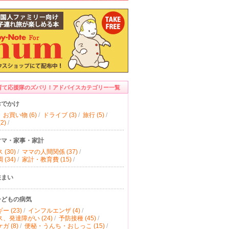
育て応援隊のズバリ！アドバイスカテゴリー一覧
おでかけ
お買い物 (6)
/
ドライブ (3)
/
旅行 (5)
/
2)
/
ママ・家事・家計
(30)
/
ママの人間関係 (37)
/
(34)
/
家計・教育費 (15)
/
住まい
子どもの病気
ー (23)
/
インフルエンザ (4)
/
、発達障がい (24)
/
予防接種 (45)
/
ガ (8)
/
便秘・うんち・おしっこ (15)
/