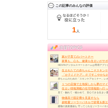
この記事のみんなの評価
1
人
家が子育てのパートナー
家事も、心も、健康も住まいがサポー
HESTAデジタルスマートホームは専用アプ
生まれたての赤ちゃんこそスキンケ
「セラミドケア」
※
ですこやかな
赤ちゃんのための「スキンケアセミナー」レポ
１つの店舗で土地探しから夢のマイ
住まい情報満載の住宅情報館へ行
見て・触れて・確かめて、安心できる住まい選
物価高で固定費を見直すなら
超軽量ソーラーパネルで節電＆創エ
建物の資産価値も 守ってくれるソーラーパネ