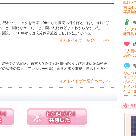
嘔吐・下
歯 (24)
耳鼻咽喉 
で小児科クリニックを開業、99年から病院ヘ行くほどではないけれど
いこと、聞けなかったこと、聞いたけれどよくわからなかったこ
ミルク (
開設、2001年からは病児保育施設にも力を注いでいる。
離乳食 (
アドバイザー紹介ページへ
二人目の
結婚 (10
小児科学会認定医。東京大学医学部附属病院および関連病院勤務を
などの診療の傍ら、アレルギー相談・育児相談を重視。自らも小学生
おむつ (
きょうだ
アドバイザー紹介ページへ
ほめ方し
トイレト
ベビー服
注