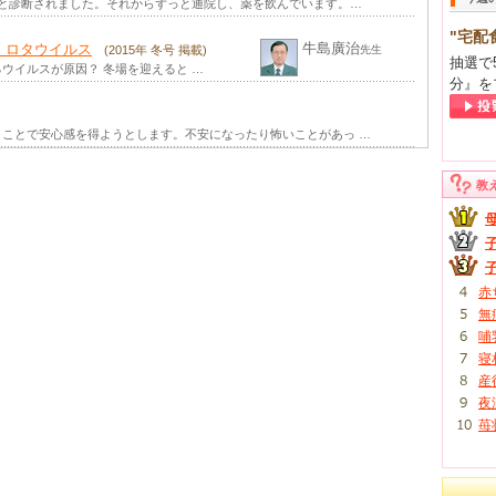
炎と診断されました。それからずっと通院し、薬を飲んでいます。…
"宅配
牛島廣治
・ロタウイルス
(2015年 冬号 掲載)
先生
抽選で
ウイルスが原因？ 冬場を迎えると …
分』を
ことで安心感を得ようとします。不安になったり怖いことがあっ …
教
赤
無
哺
寝
産
夜
苺