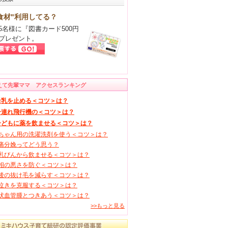
食材"利用してる？
5名様に『図書カード500円
プレゼント。
えて先輩ママ アクセスランキング
母乳を止める＜コツ＞は？
子連れ飛行機の＜コツ＞は？
子どもに薬を飲ませる＜コツ＞は？
ちゃん用の洗濯洗剤を使う＜コツ＞は？
痛分娩ってどう思う？
乳びんから飲ませる＜コツ＞は？
相の悪さを防ぐ＜コツ＞は？
後の抜け毛を減らす＜コツ＞は？
泣きを克服する＜コツ＞は？
状血管腫とつきあう＜コツ＞は？
>>もっと見る