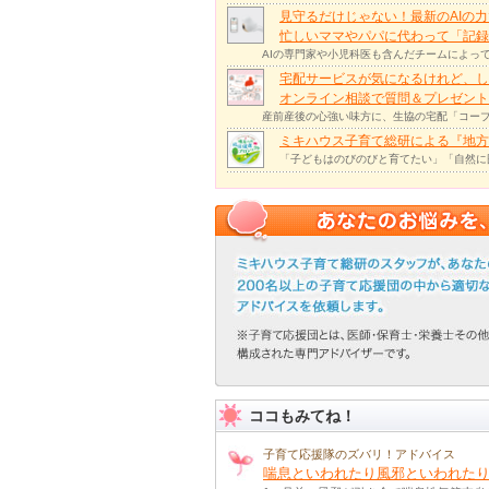
見守るだけじゃない！最新のAIの
忙しいママやパパに代わって「記録
AIの専門家や小児科医も含んだチームによっ
宅配サービスが気になるけれど、し
オンライン相談で質問＆プレゼント
産前産後の心強い味方に、生協の宅配「コープ
ミキハウス子育て総研による『地方
「子どもはのびのびと育てたい」「自然に
ココもみてね！
子育て応援隊のズバリ！アドバイス
喘息といわれたり風邪といわれたり