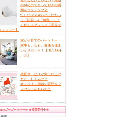
見守るだけじゃない！最新
のAIの力でとっておきの瞬
間をコンテンツ化
忙しいママやパパに代わっ
て「記録」&「編集」して
くれるスグレモノ【雲云テ
クノロジー】
家が子育てのパートナー
家事も、心も、健康も住ま
いがサポート！【HESTAホ
ーム】
宅配サービスが気になるけ
れど、しくみは？
オンライン相談で質問＆プ
レゼントをもらおう
eeklyゴーゴーリサーチ ★投票受付中★
の投票