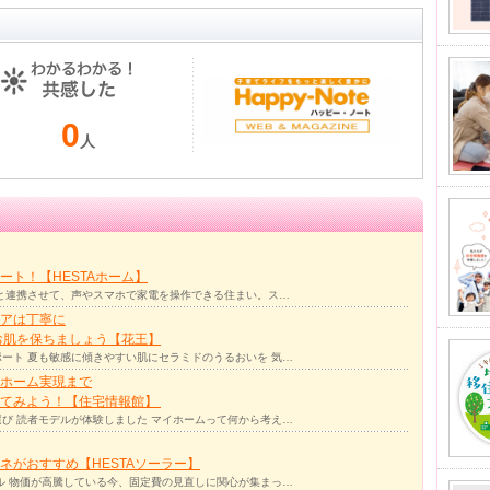
0
人
ト！【HESTAホーム】
リと連携させて、声やスマホで家電を操作できる住まい。ス…
アは丁寧に
お肌を保ちましょう【花王】
ート 夏も敏感に傾きやすい肌にセラミドのうるおいを 気…
ホーム実現まで
ってみよう！【住宅情報館】
び 読者モデルが体験しました マイホームって何から考え…
ネがおすすめ【HESTAソーラー】
ル 物価が高騰している今、固定費の見直しに関心が集まっ…