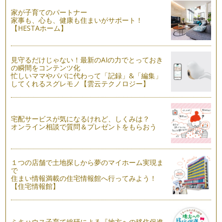
り
家が子育てのパートナー
長かった夏休みも終わり、そろそろ日常に戻りつつある我が
家事も、心も、健康も住まいがサポート！
家。 そんな我が家で年中大活…
【HESTAホーム】
ハーブで作る家庭の味
まだまだ暑さが厳しい毎日ですが、みなさんも夏を満喫されて
見守るだけじゃない！最新のAIの力でとっておき
いることと思います。 …
の瞬間をコンテンツ化
忙しいママやパパに代わって「記録」&「編集」
夏にカラダが欲するハーブティー
してくれるスグレモノ【雲云テクノロジー】
みなさんは、ハーブティーを日常的に飲まれますか？ ハーブ
などの芳香植物は…
宅配サービスが気になるけれど、しくみは？
ハーブで夏の食卓をひと工夫
オンライン相談で質問＆プレゼントをもらおう
７月も半ばになり、太陽の照りつける暑い日がまぶしく蒸し暑
いこのごろ。 雨の日は湿…
ハーブの押し花クラフト作り
１つの店舗で土地探しから夢のマイホーム実現ま
今回は、前回作ったハーブの押し花を使った簡単なクラフト作
で
りをご紹介します。 …
住まい情報満載の住宅情報館へ行ってみよう！
【住宅情報館】
剪定したハーブの使い道
梅雨入りしたこの頃も我が家のハーブはすくすくと伸びていま
す。 この季節気をつけたい…
ミキハウス子育て総研による『地方への移住促進