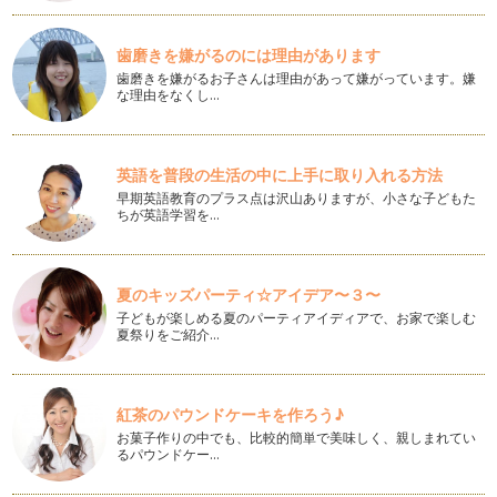
我が家では、6月半ばを過ぎると、毎年ウキウキ用意するも
の。 …
歯磨きを嫌がるのには理由があります
メディカルハーブティーで作るゼリー
歯磨きを嫌がるお子さんは理由があって嫌がっています。嫌
だんだん陽射しも初夏を思わせる日が増えてきましたね。 5
な理由をなくし…
月は…
簡単♪日本茶とメディカルハーブのブレンドティー
新学期も始まり、そろそろ生活のリズムが戻ってきた頃でしょ
英語を普段の生活の中に上手に取り入れる方法
うか。 お休み中は子どもた…
早期英語教育のプラス点は沢山ありますが、小さな子どもた
ちが英語学習を…
ハーブのプレゼントを贈る
3月は別れの季節。 &nbs…
夏のキッズパーティ☆アイデア〜３〜
インテリアにもなるアロマエコディフューザー
子どもが楽しめる夏のパーティアイディアで、お家で楽しむ
精油がココロとカラダに作用する経路は３つあります。 嗅覚
夏祭りをご紹介…
を通じて脳へ 呼吸…
寒い冬には手浴、足浴を
1月も半ばではありますが、新年明けましておめでとうござい
紅茶のパウンドケーキを作ろう♪
ます。 2013年も引き続…
お菓子作りの中でも、比較的簡単で美味しく、親しまれてい
るパウンドケー…
木の実を使ったかんたんアロマディフューザー
植物の香り、自然の香りは、ストレス社会といわれる今の時