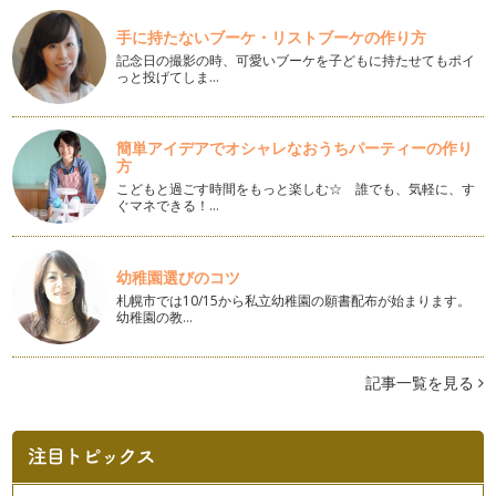
代、…
手に持たないブーケ・リストブーケの作り方
記念日の撮影の時、可愛いブーケを子どもに持たせてもポイ
自然素材を使ったミツロウクリームアレンジ編
っと投げてしま…
前回、ミツロウをベースとしたクリームの作り方をご紹介しま
したが、今回は、ちょっとアレンジを…
簡単アイデアでオシャレなおうちパーティーの作り
自然素材でハンドクリームを作ろう
方
いよいよ寒くなってくると、お肌の乾燥が気になりますよね？
特…
こどもと過ごす時間をもっと楽しむ☆ 誰でも、気軽に、す
ぐマネできる！…
アロマでバスタイム
秋の装いが濃くなってきた街中、吹く風もだんだん冷たくな
り、一日の疲れをリセットす…
幼稚園選びのコツ
札幌市では10/15から私立幼稚園の願書配布が始まります。
幼稚園の教…
アロマで家事タイムを楽しく♪
植物から抽出した精油には抗菌作用があります。 前回に引き
続き、精油の抗菌…
記事一覧を見る
キッチン周りにアロマを活用
植物から抽出した精油には、抗菌作用があります。 その精油
の抗菌作用を消臭…
いつものお風呂をもっと楽しむアロマ＆ハーブのバスフィズ作