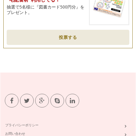
抽選で5名様に『図書カード500円分』を
本格的な花粉シーズンが始まる前にハーブでできること
プレゼント。
あと１週間もすれば『啓蟄』。そろそろ春の到来を感じる頃で
すね。 …
髪の健康をアロマでサポート
２月も半ばになり、少しあたたかい日も…
投票する
バレンタインを香りで演出
1月も末になると、そろそろ来月のバレンタインデーのこと
が気…
冬のお風呂に欠かせないアロマ
年が明け、ますます寒さ厳しい今日この頃、身体の冷え気にな
っていませんか？楽しかった年末年始…
寒い季節におうちでできるお肌ケアと風邪予防
１２月は楽しい行事が盛りだくさん！ おいしいお食事やお酒
の席も増える時期…
ハーブの恵みを暮らしの中に
ハーブは、ラテン語で草を意味する『herba（エルバ）』を語
プライバシーポリシー
源としてます。簡単に…
お問い合わせ