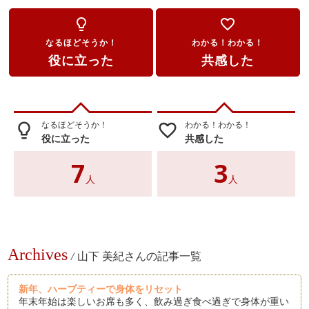
lightbulb_outline
favorite_border
なるほどそうか！
わかる！わかる！
役に立った
共感した
なるほどそうか！
わかる！わかる！
lightbulb_outline
favorite_border
役に立った
共感した
7
3
人
人
Archives
/
山下 美紀さんの記事一覧
新年、ハーブティーで身体をリセット
年末年始は楽しいお席も多く、飲み過ぎ食べ過ぎで身体が重い