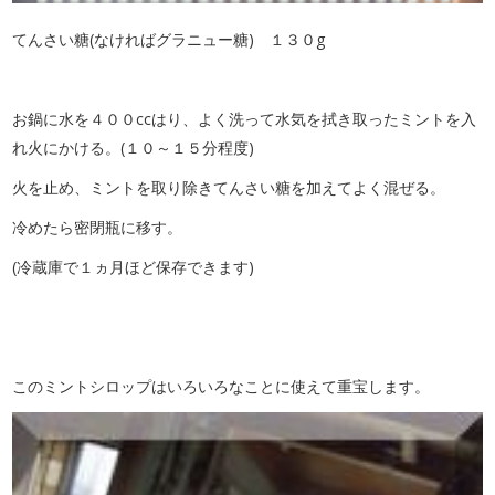
てんさい糖(なければグラニュー糖) １３０g
お鍋に水を４００ccはり、よく洗って水気を拭き取ったミントを入
れ火にかける。(１０～１５分程度)
火を止め、ミントを取り除きてんさい糖を加えてよく混ぜる。
冷めたら密閉瓶に移す。
(冷蔵庫で１ヵ月ほど保存できます)
このミントシロップはいろいろなことに使えて重宝します。