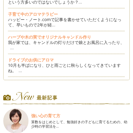
という方多いのではないでしょうか？…
子育て中のアロマテラピー
ハッピー・ノート.comで記事を書かせていただくようになっ
て、早いもので2年が経…
ハーブや木の実でオリジナルキャンドル作り
我が家では、キャンドルの灯りだけで娘とお風呂に入ったり、
…
ドライブのお供にアロマ
10月も半ばになり、ひと雨ごとに秋らしくなってきています
ね。 …
夏の疲れをハーブで解消
8月記事はお休みでしたので、約2ヵ月ぶりとなりますが、み
なさん楽しい夏を過ごされましたでし…
アロマでエコ＆クールビズ
平年より15日、昨年と比べると19日も早く梅雨明けした関東
強い心の育て方
地方、 早くも夏到来。 猛暑が続…
算数をはじめとして、勉強好きの子どもに育てるための、幼
少時の学習法を…
季節の行事をアロマで楽しむ