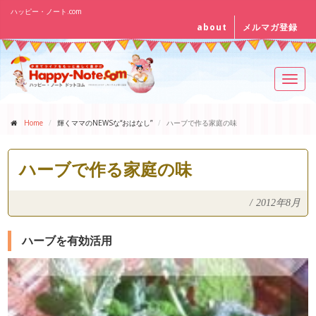
ハッピー・ノート.com
about
メルマガ登録
Toggl
navig
Home
輝くママのNEWSな“おはなし”
ハーブで作る家庭の味
ハーブで作る家庭の味
/
2012年8月
ハーブを有効活用