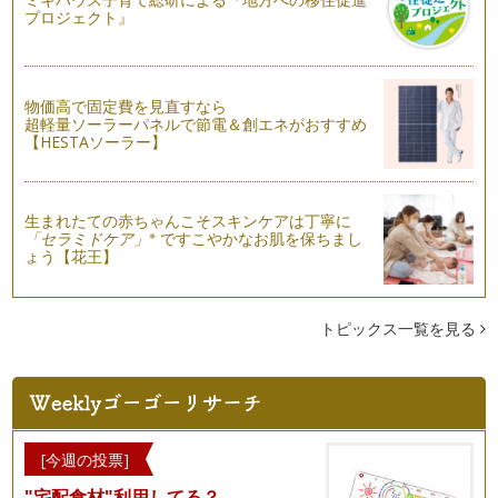
プロジェクト』
おしゃれで爽やか。ハーブで遊ぶ
爽やかな風が吹く日もあれば、ジリジリと照りつける太陽が眩
しい日もあり、そし…
物価高で固定費を見直すなら
ハーブ生活のすすめ
超軽量ソーラーパネルで節電＆創エネがおすすめ
気温も高くなり、緑美しい季節、たくさんのハーブ苗が店頭に
【HESTAソーラー】
並び始めましたね。 …
『ローズマリー』で若さを保ち、活力増強！
あたたかい日差しの中で日に日に緑濃くなっていく植物たち。
生まれたての赤ちゃんこそスキンケアは丁寧に
※
「セラミドケア」
ですこやかなお肌を保ちまし
…
ょう【花王】
クレイとハーブを使ったオススメの日焼けケア
今年の桜は遅咲きでしたが、入学式を待ち構えていたかのよう
に綺麗な花を見せてくれました。桜の…
トピックス一覧を見る
ナチュラルハーブで歓送迎シーズンを乗り切る
3月、4月は出会いと別れの季節。 歓送迎会も多く、…
花粉の時期を乗り切る３種のおすすめアロマ
そろそろ暖かい日も増え、少しずつ春の装いの方をみかける
[今週の投票]
よう…
"宅配食材"利用してる？