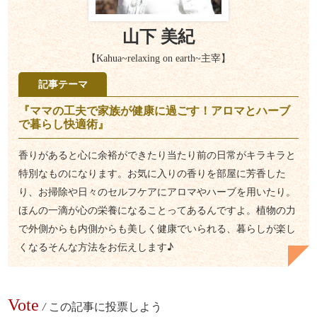
山下 美紀
【Kahua~relaxing on earth~主宰】
記事テーマ
『ママの工夫で家族が健康に過ごす！アロマとハーブ
で暮らし快適術』
香りがあると心に余裕ができたり当たり前の日常がキラキラと
特別なものになります。お気に入りの香りを部屋に芳香した
り、お掃除や日々のセルフケアにアロマやハーブを用いたり。
ほんの一滴が心の栄養になることってあるんですよ。植物の力
で外側からも内側からも美しく健康でいられる、暮らしが楽し
くなるそんな方法をお伝えします♪
Vote
/
この記事に投票しよう