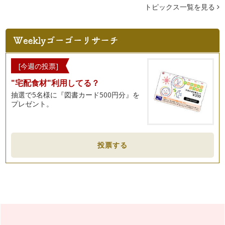
に綺麗な花を見せてくれました。桜の…
トピックス一覧を見る
ナチュラルハーブで歓送迎シーズンを乗り切る
3月、4月は出会いと別れの季節。 歓送迎会も多く、…
花粉の時期を乗り切る３種のおすすめアロマ
そろそろ暖かい日も増え、少しずつ春の装いの方をみかける
[今週の投票]
よう…
"宅配食材"利用してる？
抽選で5名様に『図書カード500円分』を
本格的な花粉シーズンが始まる前にハーブでできること
プレゼント。
あと１週間もすれば『啓蟄』。そろそろ春の到来を感じる頃で
すね。 …
髪の健康をアロマでサポート
２月も半ばになり、少しあたたかい日も…
投票する
バレンタインを香りで演出
1月も末になると、そろそろ来月のバレンタインデーのこと
が気…
冬のお風呂に欠かせないアロマ
年が明け、ますます寒さ厳しい今日この頃、身体の冷え気にな
っていませんか？楽しかった年末年始…