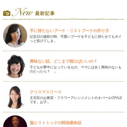
8月記事はお休みでしたので、約2ヵ月ぶりとなりますが、み
なさん楽しい夏を過ごされましたでし…
アロマでエコ＆クールビズ
平年より15日、昨年と比べると19日も早く梅雨明けした関東
手に持たないブーケ・リストブーケの作り方
地方、 早くも夏到来。 猛暑が続…
記念日の撮影の時、可愛いブーケを子どもに持たせてもポイ
っと投げてしま…
季節の行事をアロマで楽しむ
我が家では、6月半ばを過ぎると、毎年ウキウキ用意するも
の。 …
興味ない話、どこまで聴けばいいの？
メディカルハーブティーで作るゼリー
子どもが夢中になっているもの、ママには全く興味のないも
だんだん陽射しも初夏を思わせる日が増えてきましたね。 5
のだったら？ …
月は…
簡単♪日本茶とメディカルハーブのブレンドティー
新学期も始まり、そろそろ生活のリズムが戻ってきた頃でしょ
クリスマスリース
うか。 お休み中は子どもた…
文京区のお教室・フラワーアレンジメントのオパールOPALE
です。お子…
ハーブのプレゼントを贈る
3月は別れの季節。 &nbs…
脳とリトミックの関係最終話
インテリアにもなるアロマエコディフューザー