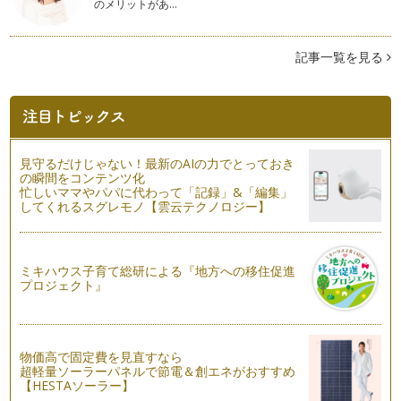
のメリットがあ…
アロマで家事タイムを楽しく♪
植物から抽出した精油には抗菌作用があります。 前回に引き
続き、精油の抗菌…
記事一覧を見る
キッチン周りにアロマを活用
植物から抽出した精油には、抗菌作用があります。 その精油
の抗菌作用を消臭…
いつものお風呂をもっと楽しむアロマ＆ハーブのバスフィズ作
り
見守るだけじゃない！最新のAIの力でとっておき
長かった夏休みも終わり、そろそろ日常に戻りつつある我が
の瞬間をコンテンツ化
家。 そんな我が家で年中大活…
忙しいママやパパに代わって「記録」&「編集」
してくれるスグレモノ【雲云テクノロジー】
ハーブで作る家庭の味
まだまだ暑さが厳しい毎日ですが、みなさんも夏を満喫されて
いることと思います。 …
ミキハウス子育て総研による『地方への移住促進
プロジェクト』
夏にカラダが欲するハーブティー
みなさんは、ハーブティーを日常的に飲まれますか？ ハーブ
などの芳香植物は…
物価高で固定費を見直すなら
ハーブで夏の食卓をひと工夫
超軽量ソーラーパネルで節電＆創エネがおすすめ
７月も半ばになり、太陽の照りつける暑い日がまぶしく蒸し暑
【HESTAソーラー】
いこのごろ。 雨の日は湿…