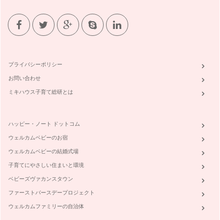
寒い季節におうちでできるお肌ケアと風邪予防
１２月は楽しい行事が盛りだくさん！ おいしいお食事やお酒
の席も増える時期…
ハーブの恵みを暮らしの中に
ハーブは、ラテン語で草を意味する『herba（エルバ）』を語
プライバシーポリシー
源としてます。簡単に…
お問い合わせ
ミキハウス子育て総研とは
ハッピー・ノート ドットコム
ウェルカムベビーのお宿
ウェルカムベビーの結婚式場
子育てにやさしい住まいと環境
ベビーズヴァカンスタウン
ファーストバースデープロジェクト
ウェルカムファミリーの自治体