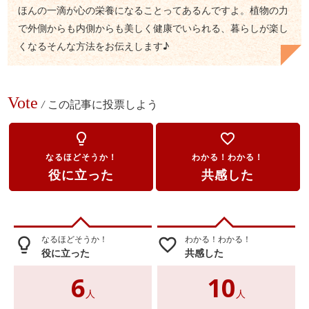
ほんの一滴が心の栄養になることってあるんですよ。植物の力
で外側からも内側からも美しく健康でいられる、暮らしが楽し
くなるそんな方法をお伝えします♪
Vote
/
この記事に投票しよう
lightbulb_outline
favorite_border
なるほどそうか！
わかる！わかる！
役に立った
共感した
なるほどそうか！
わかる！わかる！
lightbulb_outline
favorite_border
役に立った
共感した
6
10
人
人