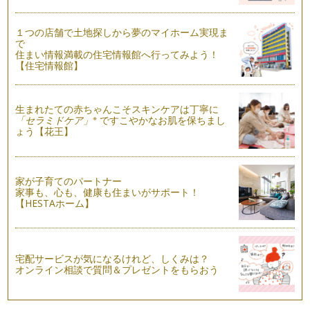
ハーブの押し花クラフト作り
１つの店舗で土地探しから夢のマイホーム実現ま
今回は、前回作ったハーブの押し花を使った簡単なクラフト作
で
りをご紹介します。 …
住まい情報満載の住宅情報館へ行ってみよう！
【住宅情報館】
剪定したハーブの使い道
梅雨入りしたこの頃も我が家のハーブはすくすくと伸びていま
す。 この季節気をつけたい…
生まれたての赤ちゃんこそスキンケアは丁寧に
※
「セラミドケア」
ですこやかなお肌を保ちまし
ょう【花王】
おしゃれで爽やか。ハーブで遊ぶ
爽やかな風が吹く日もあれば、ジリジリと照りつける太陽が眩
しい日もあり、そし…
家が子育てのパートナー
ハーブ生活のすすめ
家事も、心も、健康も住まいがサポート！
気温も高くなり、緑美しい季節、たくさんのハーブ苗が店頭に
【HESTAホーム】
並び始めましたね。 …
『ローズマリー』で若さを保ち、活力増強！
あたたかい日差しの中で日に日に緑濃くなっていく植物たち。
宅配サービスが気になるけれど、しくみは？
…
オンライン相談で質問＆プレゼントをもらおう
クレイとハーブを使ったオススメの日焼けケア
今年の桜は遅咲きでしたが、入学式を待ち構えていたかのよう