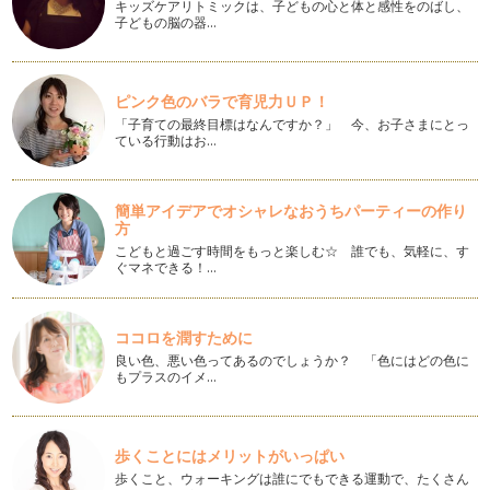
キッズケアリトミックは、子どもの心と体と感性をのばし、
精油がココロとカラダに作用する経路は３つあります。 嗅覚
子どもの脳の器…
を通じて脳へ 呼吸…
寒い冬には手浴、足浴を
1月も半ばではありますが、新年明けましておめでとうござい
ピンク色のバラで育児力ＵＰ！
ます。 2013年も引き続…
「子育ての最終目標はなんですか？」 今、お子さまにとっ
ている行動はお…
木の実を使ったかんたんアロマディフューザー
植物の香り、自然の香りは、ストレス社会といわれる今の時
代、…
簡単アイデアでオシャレなおうちパーティーの作り
方
自然素材を使ったミツロウクリームアレンジ編
こどもと過ごす時間をもっと楽しむ☆ 誰でも、気軽に、す
前回、ミツロウをベースとしたクリームの作り方をご紹介しま
ぐマネできる！…
したが、今回は、ちょっとアレンジを…
自然素材でハンドクリームを作ろう
ココロを潤すために
いよいよ寒くなってくると、お肌の乾燥が気になりますよね？
良い色、悪い色ってあるのでしょうか？ 「色にはどの色に
特…
もプラスのイメ…
アロマでバスタイム
秋の装いが濃くなってきた街中、吹く風もだんだん冷たくな
り、一日の疲れをリセットす…
歩くことにはメリットがいっぱい
歩くこと、ウォーキングは誰にでもできる運動で、たくさん