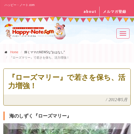
ハッピー・ノート.com
about
メルマガ登録
Toggl
navig
Home
輝くママのNEWSな“おはなし”
『ローズマリー』で若さを保ち、活力増強！
『ローズマリー』で若さを保ち、活
力増強！
/
2012年5月
海のしずく『ローズマリー』