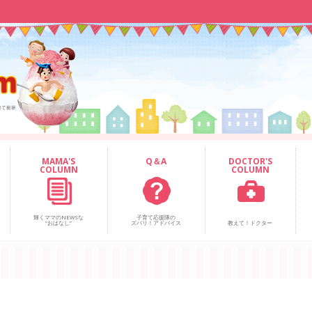
MAMA'S
Q＆A
DOCTOR'S
COLUMN
COLUMN
輝くママのNEWSな
子育て応援隊の
“おはなし”
ズバリ！アドバイス
教えて！ドクター