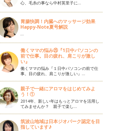
心、毛糸の事なら中村英里子に…
胃腸快調！内臓へのマッサージ効果
Happy-Note夏号解説
…
働くママの悩み㉕『1日中パソコンの
前で仕事。目の疲れ、肩こりが激し
い』
働くママの悩み『１日中パソコンの前で仕
事。目の疲れ、肩こりが激しい』…
親子で一緒にアロマをはじめてみよ
う！①
2014年、新しい年はもっとアロマを活用し
てみませんか？ 親子で楽し…
筑波山地域は日本ジオパーク認定を目
指しています♪