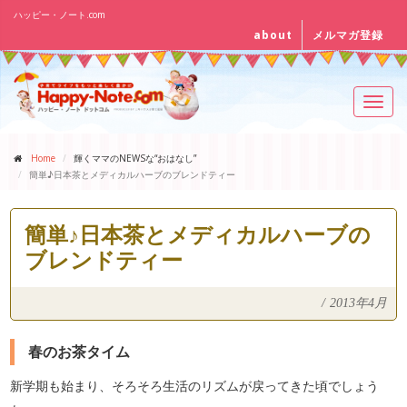
ハッピー・ノート.com
about
メルマガ登録
Toggl
navig
Home
輝くママのNEWSな“おはなし”
簡単♪日本茶とメディカルハーブのブレンドティー
簡単♪日本茶とメディカルハーブの
ブレンドティー
/
2013年4月
春のお茶タイム
新学期も始まり、そろそろ生活のリズムが戻ってきた頃でしょう