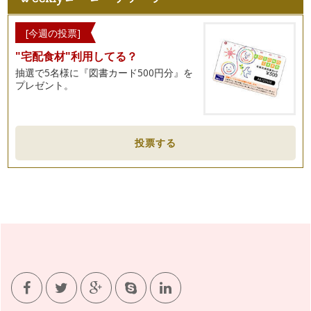
花粉の時期を乗り切る３種のおすすめアロマ
[今週の投票]
そろそろ暖かい日も増え、少しずつ春の装いの方をみかける
よう…
"宅配食材"利用してる？
抽選で5名様に『図書カード500円分』を
本格的な花粉シーズンが始まる前にハーブでできること
プレゼント。
あと１週間もすれば『啓蟄』。そろそろ春の到来を感じる頃で
すね。 …
髪の健康をアロマでサポート
投票する
２月も半ばになり、少しあたたかい日も…
バレンタインを香りで演出
1月も末になると、そろそろ来月のバレンタインデーのこと
が気…
冬のお風呂に欠かせないアロマ
年が明け、ますます寒さ厳しい今日この頃、身体の冷え気にな
っていませんか？楽しかった年末年始…
寒い季節におうちでできるお肌ケアと風邪予防
１２月は楽しい行事が盛りだくさん！ おいしいお食事やお酒
の席も増える時期…