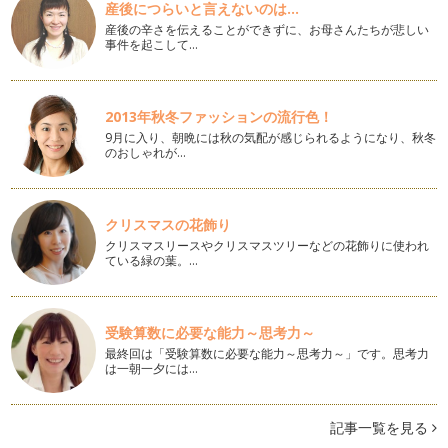
産後につらいと言えないのは...
1月も半ばではありますが、新年明けましておめでとうござい
ます。 2013年も引き続…
産後の辛さを伝えることができずに、お母さんたちが悲しい
事件を起こして…
木の実を使ったかんたんアロマディフューザー
植物の香り、自然の香りは、ストレス社会といわれる今の時
代、…
2013年秋冬ファッションの流行色！
9月に入り、朝晩には秋の気配が感じられるようになり、秋冬
自然素材を使ったミツロウクリームアレンジ編
のおしゃれが…
前回、ミツロウをベースとしたクリームの作り方をご紹介しま
したが、今回は、ちょっとアレンジを…
自然素材でハンドクリームを作ろう
クリスマスの花飾り
いよいよ寒くなってくると、お肌の乾燥が気になりますよね？
クリスマスリースやクリスマスツリーなどの花飾りに使われ
特…
ている緑の葉。…
アロマでバスタイム
秋の装いが濃くなってきた街中、吹く風もだんだん冷たくな
受験算数に必要な能力～思考力～
り、一日の疲れをリセットす…
最終回は「受験算数に必要な能力～思考力～」です。思考力
は一朝一夕には…
アロマで家事タイムを楽しく♪
植物から抽出した精油には抗菌作用があります。 前回に引き
続き、精油の抗菌…
記事一覧を見る