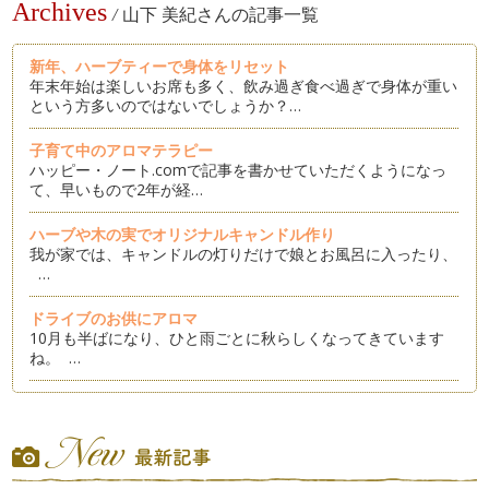
Archives
/
山下 美紀さんの記事一覧
新年、ハーブティーで身体をリセット
年末年始は楽しいお席も多く、飲み過ぎ食べ過ぎで身体が重い
という方多いのではないでしょうか？…
子育て中のアロマテラピー
ハッピー・ノート.comで記事を書かせていただくようになっ
て、早いもので2年が経…
ハーブや木の実でオリジナルキャンドル作り
我が家では、キャンドルの灯りだけで娘とお風呂に入ったり、
…
ドライブのお供にアロマ
10月も半ばになり、ひと雨ごとに秋らしくなってきています
ね。 …
夏の疲れをハーブで解消
8月記事はお休みでしたので、約2ヵ月ぶりとなりますが、み
なさん楽しい夏を過ごされましたでし…
アロマでエコ＆クールビズ