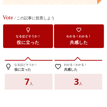
Vote
/
この記事に投票しよう
lightbulb_outline
favorite_border
なるほどそうか！
わかる！わかる！
役に立った
共感した
なるほどそうか！
わかる！わかる！
lightbulb_outline
favorite_border
役に立った
共感した
7
3
人
人