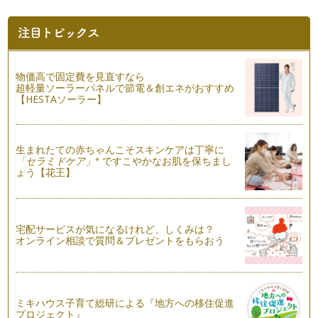
キッチン周りにアロマを活用
植物から抽出した精油には、抗菌作用があります。 その精油
の抗菌作用を消臭…
いつものお風呂をもっと楽しむアロマ＆ハーブのバスフィズ作
り
物価高で固定費を見直すなら
長かった夏休みも終わり、そろそろ日常に戻りつつある我が
超軽量ソーラーパネルで節電＆創エネがおすすめ
家。 そんな我が家で年中大活…
【HESTAソーラー】
ハーブで作る家庭の味
まだまだ暑さが厳しい毎日ですが、みなさんも夏を満喫されて
生まれたての赤ちゃんこそスキンケアは丁寧に
いることと思います。 …
※
「セラミドケア」
ですこやかなお肌を保ちまし
ょう【花王】
夏にカラダが欲するハーブティー
みなさんは、ハーブティーを日常的に飲まれますか？ ハーブ
などの芳香植物は…
宅配サービスが気になるけれど、しくみは？
ハーブで夏の食卓をひと工夫
オンライン相談で質問＆プレゼントをもらおう
７月も半ばになり、太陽の照りつける暑い日がまぶしく蒸し暑
いこのごろ。 雨の日は湿…
ハーブの押し花クラフト作り
ミキハウス子育て総研による『地方への移住促進
今回は、前回作ったハーブの押し花を使った簡単なクラフト作
プロジェクト』
りをご紹介します。 …