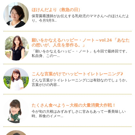
平年より15日、昨年と比べると19日も早く梅雨明けした関東
ほけんだより（救急の日）
地方、 早くも夏到来。 猛暑が続…
保育園看護師がお伝えする乳幼児のママさんへのほけんだよ
り。今月9月9…
季節の行事をアロマで楽しむ
我が家では、6月半ばを過ぎると、毎年ウキウキ用意するも
の。 …
願いをかなえるハッピー・ノート～vol.24 「あなた
の想いが、人生を形作る。」
メディカルハーブティーで作るゼリー
だんだん陽射しも初夏を思わせる日が増えてきましたね。 5
「願いをかなえるハッピ－・ノート」も今回で最終回です。
私自身、この一…
月は…
簡単♪日本茶とメディカルハーブのブレンドティー
こんな言葉がけでハッピートイレトレーニング♪
新学期も始まり、そろそろ生活のリズムが戻ってきた頃でしょ
うか。 お休み中は子どもた…
どんな言葉がトイレトレーニングには有効なのでしょうか。
言葉がけの内容…
ハーブのプレゼントを贈る
3月は別れの季節。 &nbs…
たくさん食べよう～大根の大量消費大作戦！
インテリアにもなるアロマエコディフューザー
今が旬の大根はみずみずしさに甘みもあって一番美味しい
精油がココロとカラダに作用する経路は３つあります。 嗅覚
時。和食のイメー…
を通じて脳へ 呼吸…
寒い冬には手浴、足浴を