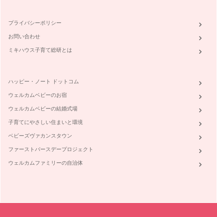
ハーブの恵みを暮らしの中に
プライバシーポリシー
ハーブは、ラテン語で草を意味する『herba（エルバ）』を語
源としてます。簡単に…
お問い合わせ
ミキハウス子育て総研とは
ハッピー・ノート ドットコム
ウェルカムベビーのお宿
ウェルカムベビーの結婚式場
子育てにやさしい住まいと環境
ベビーズヴァカンスタウン
ファーストバースデープロジェクト
ウェルカムファミリーの自治体