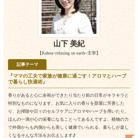
山下 美紀
【Kahua~relaxing on earth~主宰】
記事テーマ
『ママの工夫で家族が健康に過ごす！アロマとハーブ
で暮らし快適術』
香りがあると心に余裕ができたり当たり前の日常がキラキラと
特別なものになります。お気に入りの香りを部屋に芳香した
り、お掃除や日々のセルフケアにアロマやハーブを用いたり。
ほんの一滴が心の栄養になることってあるんですよ。植物の力
で外側からも内側からも美しく健康でいられる、暮らしが楽し
くなるそんな方法をお伝えします♪