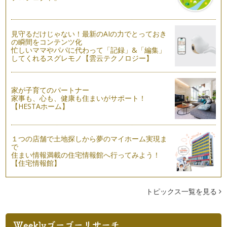
剪定したハーブの使い道
梅雨入りしたこの頃も我が家のハーブはすくすくと伸びていま
見守るだけじゃない！最新のAIの力でとっておき
す。 この季節気をつけたい…
の瞬間をコンテンツ化
忙しいママやパパに代わって「記録」&「編集」
してくれるスグレモノ【雲云テクノロジー】
おしゃれで爽やか。ハーブで遊ぶ
爽やかな風が吹く日もあれば、ジリジリと照りつける太陽が眩
しい日もあり、そし…
家が子育てのパートナー
ハーブ生活のすすめ
家事も、心も、健康も住まいがサポート！
【HESTAホーム】
気温も高くなり、緑美しい季節、たくさんのハーブ苗が店頭に
並び始めましたね。 …
『ローズマリー』で若さを保ち、活力増強！
１つの店舗で土地探しから夢のマイホーム実現ま
あたたかい日差しの中で日に日に緑濃くなっていく植物たち。
で
住まい情報満載の住宅情報館へ行ってみよう！
…
【住宅情報館】
クレイとハーブを使ったオススメの日焼けケア
今年の桜は遅咲きでしたが、入学式を待ち構えていたかのよう
トピックス一覧を見る
に綺麗な花を見せてくれました。桜の…
ナチュラルハーブで歓送迎シーズンを乗り切る
3月、4月は出会いと別れの季節。 歓送迎会も多く、…