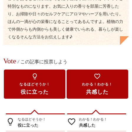
特別なものになります。お気に入りの香りを部屋に芳香した
り、お掃除や日々のセルフケアにアロマやハーブを用いたり。
ほんの一滴が心の栄養になることってあるんですよ。植物の力
で外側からも内側からも美しく健康でいられる、暮らしが楽し
くなるそんな方法をお伝えします♪
Vote
/
この記事に投票しよう
lightbulb_outline
favorite_border
なるほどそうか！
わかる！わかる！
役に立った
共感した
なるほどそうか！
わかる！わかる！
lightbulb_outline
favorite_border
役に立った
共感した