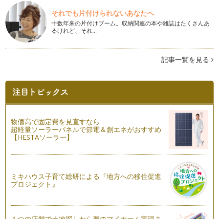
秋の装いが濃くなってきた街中、吹く風もだんだん冷たくな
り、一日の疲れをリセットす…
それでも片付けられないあなたへ
十数年来の片付けブーム。収納関連の本や雑誌はたくさんあ
るけれど、それ…
アロマで家事タイムを楽しく♪
植物から抽出した精油には抗菌作用があります。 前回に引き
続き、精油の抗菌…
記事一覧を見る
キッチン周りにアロマを活用
植物から抽出した精油には、抗菌作用があります。 その精油
の抗菌作用を消臭…
いつものお風呂をもっと楽しむアロマ＆ハーブのバスフィズ作
り
物価高で固定費を見直すなら
長かった夏休みも終わり、そろそろ日常に戻りつつある我が
超軽量ソーラーパネルで節電＆創エネがおすすめ
家。 そんな我が家で年中大活…
【HESTAソーラー】
ハーブで作る家庭の味
まだまだ暑さが厳しい毎日ですが、みなさんも夏を満喫されて
いることと思います。 …
ミキハウス子育て総研による『地方への移住促進
プロジェクト』
夏にカラダが欲するハーブティー
みなさんは、ハーブティーを日常的に飲まれますか？ ハーブ
などの芳香植物は…
１つの店舗で土地探しから夢のマイホーム実現ま