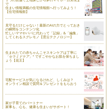
で
ハーブで夏の食卓をひと工夫
住まい情報満載の住宅情報館へ行ってみよう！
７月も半ばになり、太陽の照りつける暑い日がまぶしく蒸し暑
【住宅情報館】
いこのごろ。 雨の日は湿…
ハーブの押し花クラフト作り
見守るだけじゃない！最新のAIの力でとっておき
今回は、前回作ったハーブの押し花を使った簡単なクラフト作
の瞬間をコンテンツ化
りをご紹介します。 …
忙しいママやパパに代わって「記録」&「編集」
してくれるスグレモノ【雲云テクノロジー】
剪定したハーブの使い道
梅雨入りしたこの頃も我が家のハーブはすくすくと伸びていま
す。 この季節気をつけたい…
生まれたての赤ちゃんこそスキンケアは丁寧に
※
「セラミドケア」
ですこやかなお肌を保ちまし
ょう【花王】
おしゃれで爽やか。ハーブで遊ぶ
爽やかな風が吹く日もあれば、ジリジリと照りつける太陽が眩
しい日もあり、そし…
宅配サービスが気になるけれど、しくみは？
ハーブ生活のすすめ
オンライン相談で質問＆プレゼントをもらおう
気温も高くなり、緑美しい季節、たくさんのハーブ苗が店頭に
並び始めましたね。 …
『ローズマリー』で若さを保ち、活力増強！
あたたかい日差しの中で日に日に緑濃くなっていく植物たち。
家が子育てのパートナー
家事も、心も、健康も住まいがサポート！
…