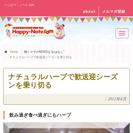
ハッピー・ノート.com
about
メルマガ登録
Toggl
navig
Home
輝くママのNEWSな“おはなし”
ナチュラルハーブで歓送迎シーズンを乗り切る
ナチュラルハーブで歓送迎シーズ
ンを乗り切る
/
2012年4月
飲み過ぎ食べ過ぎにもハーブ