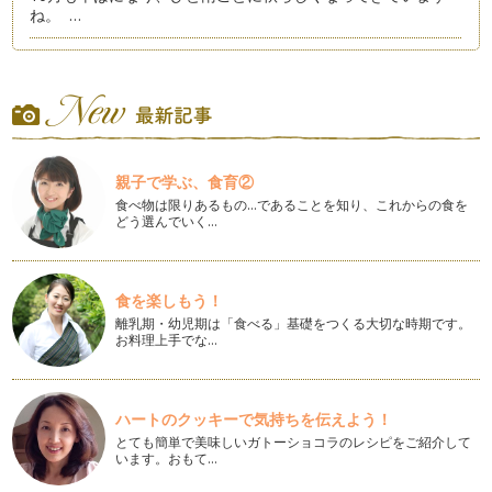
ね。 …
夏の疲れをハーブで解消
8月記事はお休みでしたので、約2ヵ月ぶりとなりますが、み
なさん楽しい夏を過ごされましたでし…
アロマでエコ＆クールビズ
平年より15日、昨年と比べると19日も早く梅雨明けした関東
親子で学ぶ、食育②
地方、 早くも夏到来。 猛暑が続…
食べ物は限りあるもの…であることを知り、これからの食を
どう選んでいく…
季節の行事をアロマで楽しむ
我が家では、6月半ばを過ぎると、毎年ウキウキ用意するも
の。 …
食を楽しもう！
メディカルハーブティーで作るゼリー
離乳期・幼児期は「食べる」基礎をつくる大切な時期です。
だんだん陽射しも初夏を思わせる日が増えてきましたね。 5
お料理上手でな…
月は…
簡単♪日本茶とメディカルハーブのブレンドティー
新学期も始まり、そろそろ生活のリズムが戻ってきた頃でしょ
ハートのクッキーで気持ちを伝えよう！
うか。 お休み中は子どもた…
とても簡単で美味しいガトーショコラのレシピをご紹介して
います。おもて…
ハーブのプレゼントを贈る