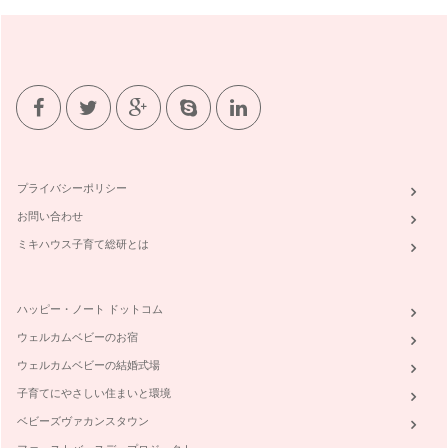
冬のお風呂に欠かせないアロマ
年が明け、ますます寒さ厳しい今日この頃、身体の冷え気にな
っていませんか？楽しかった年末年始…
寒い季節におうちでできるお肌ケアと風邪予防
１２月は楽しい行事が盛りだくさん！ おいしいお食事やお酒
の席も増える時期…
ハーブの恵みを暮らしの中に
ハーブは、ラテン語で草を意味する『herba（エルバ）』を語
プライバシーポリシー
源としてます。簡単に…
お問い合わせ
ミキハウス子育て総研とは
ハッピー・ノート ドットコム
ウェルカムベビーのお宿
ウェルカムベビーの結婚式場
子育てにやさしい住まいと環境
ベビーズヴァカンスタウン