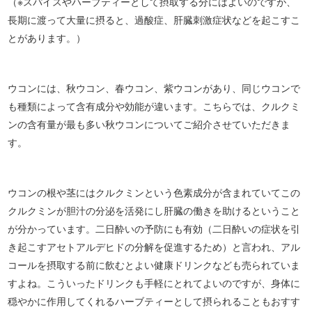
（※スパイスやハーブティーとして摂取する分にはよいのですが、
長期に渡って大量に摂ると、過酸症、肝臓刺激症状などを起こすこ
とがあります。）
ウコンには、秋ウコン、春ウコン、紫ウコンがあり、同じウコンで
も種類によって含有成分や効能が違います。こちらでは、クルクミ
ンの含有量が最も多い秋ウコンについてご紹介させていただきま
す。
ウコンの根や茎にはクルクミンという色素成分が含まれていてこの
クルクミンが胆汁の分泌を活発にし肝臓の働きを助けるということ
が分かっています。二日酔いの予防にも有効（二日酔いの症状を引
き起こすアセトアルデヒドの分解を促進するため）と言われ、アル
コールを摂取する前に飲むとよい健康ドリンクなども売られていま
すよね。こういったドリンクも手軽にとれてよいのですが、身体に
穏やかに作用してくれるハーブティーとして摂られることもおすす