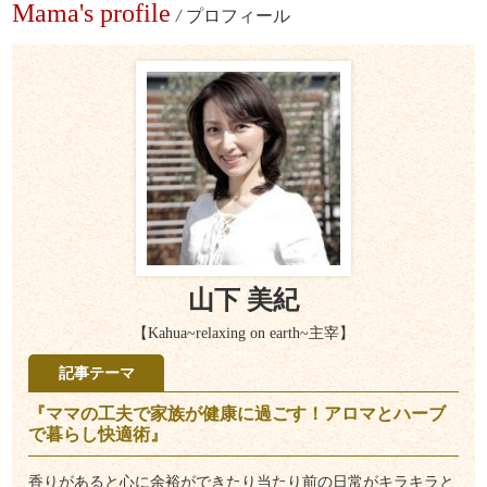
Mama's profile
/
プロフィール
山下 美紀
【Kahua~relaxing on earth~主宰】
記事テーマ
『ママの工夫で家族が健康に過ごす！アロマとハーブ
で暮らし快適術』
香りがあると心に余裕ができたり当たり前の日常がキラキラと