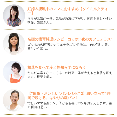
3月は別れの季節。 &nbs…
妊婦＆授乳中のママにおすすめ【ソイミルクティ
ー】
インテリアにもなるアロマエコディフューザー
精油がココロとカラダに作用する経路は３つあります。 嗅覚
ママが元気が一番。気温が急激に下がり、体調を崩しやすい
を通じて脳へ 呼吸…
季節。妊婦さん…
寒い冬には手浴、足浴を
1月も半ばではありますが、新年明けましておめでとうござい
名画の模写料理レシピ ゴッホ "夜のカフェテラス"
ます。 2013年も引き続…
ゴッホの名画“夜のカフェテラス”の特徴は、その色彩。青、
紫という落ち…
木の実を使ったかんたんアロマディフューザー
植物の香り、自然の香りは、ストレス社会といわれる今の時
代、…
根菜を食べて冷え性知らずになろう
だんだん寒くなってくるこの時期。体が冷えると脂肪を蓄え
自然素材を使ったミツロウクリームアレンジ編
ます。根菜を簡…
前回、ミツロウをベースとしたクリームの作り方をご紹介しま
したが、今回は、ちょっとアレンジを…
【"簡単・おいしい"パンレシピ12】思い立って1時
自然素材でハンドクリームを作ろう
間で焼ける、はやりの塩パン！
いよいよ寒くなってくると、お肌の乾燥が気になりますよね？
特…
忙しいママも楽チン、子どもも喜ぶパンをお伝えします。第
11回目は思い…
アロマでバスタイム