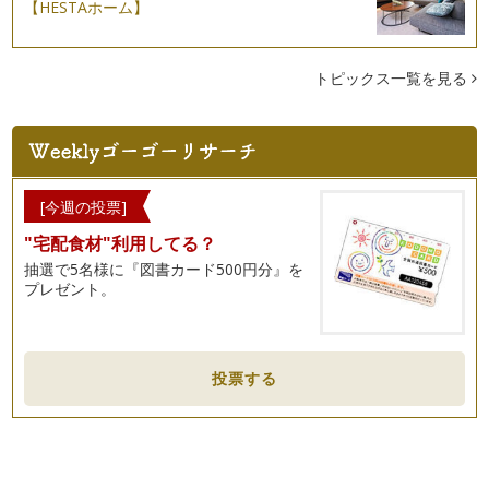
【HESTAホーム】
クレイとハーブを使ったオススメの日焼けケア
今年の桜は遅咲きでしたが、入学式を待ち構えていたかのよう
に綺麗な花を見せてくれました。桜の…
トピックス一覧を見る
ナチュラルハーブで歓送迎シーズンを乗り切る
3月、4月は出会いと別れの季節。 歓送迎会も多く、…
花粉の時期を乗り切る３種のおすすめアロマ
そろそろ暖かい日も増え、少しずつ春の装いの方をみかける
[今週の投票]
よう…
"宅配食材"利用してる？
抽選で5名様に『図書カード500円分』を
本格的な花粉シーズンが始まる前にハーブでできること
プレゼント。
あと１週間もすれば『啓蟄』。そろそろ春の到来を感じる頃で
すね。 …
髪の健康をアロマでサポート
２月も半ばになり、少しあたたかい日も…
投票する
バレンタインを香りで演出
1月も末になると、そろそろ来月のバレンタインデーのこと
が気…