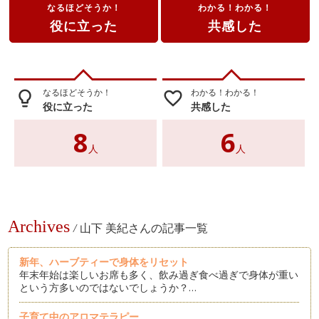
なるほどそうか！
わかる！わかる！
役に立った
共感した
なるほどそうか！
わかる！わかる！
lightbulb_outline
favorite_border
役に立った
共感した
8
6
人
人
Archives
/
山下 美紀さんの記事一覧
新年、ハーブティーで身体をリセット
年末年始は楽しいお席も多く、飲み過ぎ食べ過ぎで身体が重い
という方多いのではないでしょうか？…
子育て中のアロマテラピー