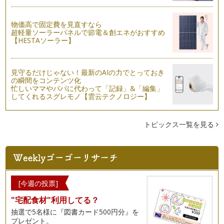
しい日もあり、そし…
物価高で固定費を見直すなら
ハーブ生活のすすめ
超軽量ソーラーパネルで節電＆創エネがおすすめ
気温も高くなり、緑美しい季節、たくさんのハーブ苗が店頭に
【HESTAソーラー】
並び始めましたね。 …
『ローズマリー』で若さを保ち、活力増強！
見守るだけじゃない！最新のAIの力でとっておき
あたたかい日差しの中で日に日に緑濃くなっていく植物たち。
の瞬間をコンテンツ化
…
忙しいママやパパに代わって「記録」&「編集」
してくれるスグレモノ【雲云テクノロジー】
クレイとハーブを使ったオススメの日焼けケア
今年の桜は遅咲きでしたが、入学式を待ち構えていたかのよう
に綺麗な花を見せてくれました。桜の…
トピックス一覧を見る
ナチュラルハーブで歓送迎シーズンを乗り切る
3月、4月は出会いと別れの季節。 歓送迎会も多く、…
花粉の時期を乗り切る３種のおすすめアロマ
そろそろ暖かい日も増え、少しずつ春の装いの方をみかける
[今週の投票]
よう…
"宅配食材"利用してる？
本格的な花粉シーズンが始まる前にハーブでできること
抽選で5名様に『図書カード500円分』を
あと１週間もすれば『啓蟄』。そろそろ春の到来を感じる頃で
プレゼント。