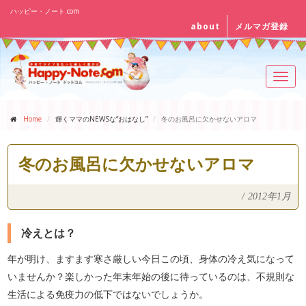
ハッピー・ノート.com
about
メルマガ登録
Toggl
navig
Home
輝くママのNEWSな“おはなし”
冬のお風呂に欠かせないアロマ
冬のお風呂に欠かせないアロマ
/
2012年1月
冷えとは？
年が明け、ますます寒さ厳しい今日この頃、身体の冷え気になって
いませんか？楽しかった年末年始の後に待っているのは、不規則な
生活による免疫力の低下ではないでしょうか。