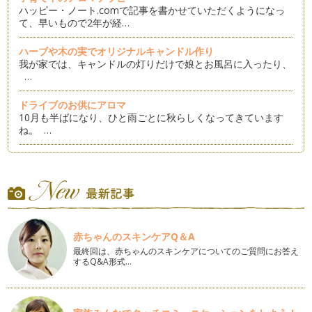
ハッピー・ノート.comで記事を書かせていただくようになっ
て、早いもので2年が経…
ハーブや木の実でオリジナルキャンドル作り
我が家では、キャンドルの灯りだけで娘とお風呂に入ったり、
…
ドライブのお供にアロマ
10月も半ばになり、ひと雨ごとに秋らしくなってきています
ね。 …
夏の疲れをハーブで解消
8月記事はお休みでしたので、約2ヵ月ぶりとなりますが、み
なさん楽しい夏を過ごされましたでし…
アロマでエコ＆クールビズ
平年より15日、昨年と比べると19日も早く梅雨明けした関東
赤ちゃんのスキンケアQ＆A
地方、 早くも夏到来。 猛暑が続…
最終回は、赤ちゃんのスキンケアについてのご質問にお答え
するQ&A形式…
季節の行事をアロマで楽しむ
我が家では、6月半ばを過ぎると、毎年ウキウキ用意するも
の。 …