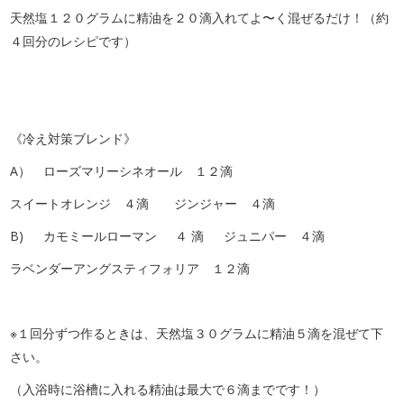
天然塩１２０グラムに精油を２０滴入れてよ〜く混ぜるだけ！（約
４回分のレシピです）
《冷え対策ブレンド》
A） ローズマリーシネオール １２滴
スイートオレンジ ４滴 ジンジャー ４滴
B) カモミールローマン ４ 滴 ジュニパー ４滴
ラベンダーアングスティフォリア １２滴
※１回分ずつ作るときは、天然塩３０グラムに精油５滴を混ぜて下
さい。
（入浴時に浴槽に入れる精油は最大で６滴までです！）