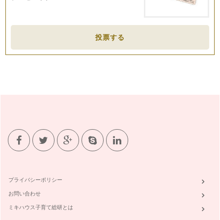
すね。 …
髪の健康をアロマでサポート
２月も半ばになり、少しあたたかい日も…
投票する
バレンタインを香りで演出
1月も末になると、そろそろ来月のバレンタインデーのこと
が気…
冬のお風呂に欠かせないアロマ
年が明け、ますます寒さ厳しい今日この頃、身体の冷え気にな
っていませんか？楽しかった年末年始…
寒い季節におうちでできるお肌ケアと風邪予防
１２月は楽しい行事が盛りだくさん！ おいしいお食事やお酒
の席も増える時期…
ハーブの恵みを暮らしの中に
ハーブは、ラテン語で草を意味する『herba（エルバ）』を語
プライバシーポリシー
源としてます。簡単に…
お問い合わせ
ミキハウス子育て総研とは