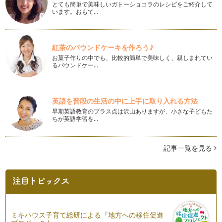
自然素材を使ったミツロウクリームアレンジ編
とても簡単で美味しいガトーショコラのレシピをご紹介して
前回、ミツロウをベースとしたクリームの作り方をご紹介しま
います。おもて…
したが、今回は、ちょっとアレンジを…
自然素材でハンドクリームを作ろう
紅茶のパウンドケーキを作ろう♪
いよいよ寒くなってくると、お肌の乾燥が気になりますよね？
お菓子作りの中でも、比較的簡単で美味しく、親しまれてい
特…
るパウンドケー…
アロマでバスタイム
秋の装いが濃くなってきた街中、吹く風もだんだん冷たくな
り、一日の疲れをリセットす…
英語を普段の生活の中に上手に取り入れる方法
早期英語教育のプラス点は沢山ありますが、小さな子どもた
アロマで家事タイムを楽しく♪
ちが英語学習を…
植物から抽出した精油には抗菌作用があります。 前回に引き
続き、精油の抗菌…
記事一覧を見る
キッチン周りにアロマを活用
植物から抽出した精油には、抗菌作用があります。 その精油
の抗菌作用を消臭…
いつものお風呂をもっと楽しむアロマ＆ハーブのバスフィズ作
り
長かった夏休みも終わり、そろそろ日常に戻りつつある我が
ミキハウス子育て総研による『地方への移住促進
家。 そんな我が家で年中大活…