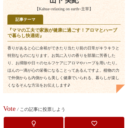
山下 美紀
【Kahua~relaxing on earth~主宰】
記事テーマ
『ママの工夫で家族が健康に過ごす！アロマとハーブ
で暮らし快適術』
香りがあると心に余裕ができたり当たり前の日常がキラキラと
特別なものになります。お気に入りの香りを部屋に芳香した
り、お掃除や日々のセルフケアにアロマやハーブを用いたり。
ほんの一滴が心の栄養になることってあるんですよ。植物の力
で外側からも内側からも美しく健康でいられる、暮らしが楽し
くなるそんな方法をお伝えします♪
Vote
/
この記事に投票しよう
lightbulb_outline
favorite_border