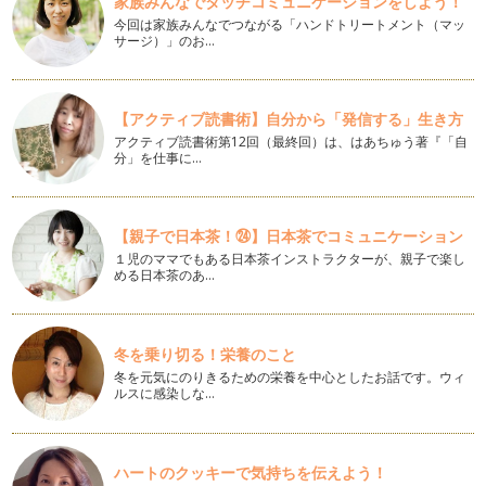
家族みんなでタッチコミュニケーションをしよう！
メディカルハーブティーで作るゼリー
今回は家族みんなでつながる「ハンドトリートメント（マッ
だんだん陽射しも初夏を思わせる日が増えてきましたね。 5
サージ）」のお…
月は…
簡単♪日本茶とメディカルハーブのブレンドティー
新学期も始まり、そろそろ生活のリズムが戻ってきた頃でしょ
【アクティブ読書術】自分から「発信する」生き方
うか。 お休み中は子どもた…
アクティブ読書術第12回（最終回）は、はあちゅう著『「自
分」を仕事に…
ハーブのプレゼントを贈る
3月は別れの季節。 &nbs…
【親子で日本茶！㉔】日本茶でコミュニケーション
インテリアにもなるアロマエコディフューザー
１児のママでもある日本茶インストラクターが、親子で楽し
精油がココロとカラダに作用する経路は３つあります。 嗅覚
める日本茶のあ…
を通じて脳へ 呼吸…
寒い冬には手浴、足浴を
1月も半ばではありますが、新年明けましておめでとうござい
冬を乗り切る！栄養のこと
ます。 2013年も引き続…
冬を元気にのりきるための栄養を中心としたお話です。ウィ
ルスに感染しな…
木の実を使ったかんたんアロマディフューザー
植物の香り、自然の香りは、ストレス社会といわれる今の時
代、…
ハートのクッキーで気持ちを伝えよう！