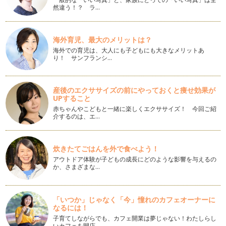
季節の行事をアロマで楽しむ
然違う！？ ラ…
我が家では、6月半ばを過ぎると、毎年ウキウキ用意するも
の。 …
海外育児、最大のメリットは？
メディカルハーブティーで作るゼリー
海外での育児は、大人にも子どもにも大きなメリットあ
だんだん陽射しも初夏を思わせる日が増えてきましたね。 5
り！ サンフランシ…
月は…
簡単♪日本茶とメディカルハーブのブレンドティー
産後のエクササイズの前にやっておくと痩せ効果が
新学期も始まり、そろそろ生活のリズムが戻ってきた頃でしょ
UPすること
うか。 お休み中は子どもた…
赤ちゃんやこどもと一緒に楽しくエクササイズ！ 今回ご紹
介するのは、エ…
ハーブのプレゼントを贈る
3月は別れの季節。 &nbs…
炊きたてごはんを外で食べよう！
インテリアにもなるアロマエコディフューザー
アウトドア体験が子どもの成長にどのような影響を与えるの
精油がココロとカラダに作用する経路は３つあります。 嗅覚
か、さまざまな…
を通じて脳へ 呼吸…
寒い冬には手浴、足浴を
「いつか」じゃなく「今」憧れのカフェオーナーに
1月も半ばではありますが、新年明けましておめでとうござい
なるには！
ます。 2013年も引き続…
子育てしながらでも、カフェ開業は夢じゃない！わたしらし
いカフェを開店…