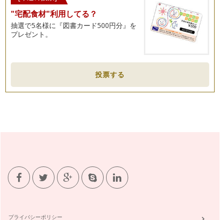
よう…
"宅配食材"利用してる？
本格的な花粉シーズンが始まる前にハーブでできること
抽選で5名様に『図書カード500円分』を
あと１週間もすれば『啓蟄』。そろそろ春の到来を感じる頃で
プレゼント。
すね。 …
髪の健康をアロマでサポート
２月も半ばになり、少しあたたかい日も…
投票する
バレンタインを香りで演出
1月も末になると、そろそろ来月のバレンタインデーのこと
が気…
冬のお風呂に欠かせないアロマ
年が明け、ますます寒さ厳しい今日この頃、身体の冷え気にな
っていませんか？楽しかった年末年始…
寒い季節におうちでできるお肌ケアと風邪予防
１２月は楽しい行事が盛りだくさん！ おいしいお食事やお酒
の席も増える時期…
ハーブの恵みを暮らしの中に
ハーブは、ラテン語で草を意味する『herba（エルバ）』を語
プライバシーポリシー