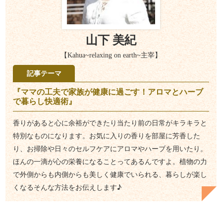
山下 美紀
【Kahua~relaxing on earth~主宰】
記事テーマ
『ママの工夫で家族が健康に過ごす！アロマとハーブ
で暮らし快適術』
香りがあると心に余裕ができたり当たり前の日常がキラキラと
特別なものになります。お気に入りの香りを部屋に芳香した
り、お掃除や日々のセルフケアにアロマやハーブを用いたり。
ほんの一滴が心の栄養になることってあるんですよ。植物の力
で外側からも内側からも美しく健康でいられる、暮らしが楽し
くなるそんな方法をお伝えします♪