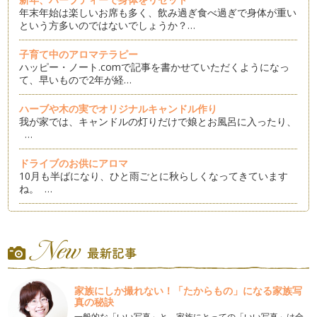
年末年始は楽しいお席も多く、飲み過ぎ食べ過ぎで身体が重い
という方多いのではないでしょうか？…
子育て中のアロマテラピー
ハッピー・ノート.comで記事を書かせていただくようになっ
て、早いもので2年が経…
ハーブや木の実でオリジナルキャンドル作り
我が家では、キャンドルの灯りだけで娘とお風呂に入ったり、
…
ドライブのお供にアロマ
10月も半ばになり、ひと雨ごとに秋らしくなってきています
ね。 …
夏の疲れをハーブで解消
8月記事はお休みでしたので、約2ヵ月ぶりとなりますが、み
なさん楽しい夏を過ごされましたでし…
アロマでエコ＆クールビズ
平年より15日、昨年と比べると19日も早く梅雨明けした関東
家族にしか撮れない！「たからもの」になる家族写
地方、 早くも夏到来。 猛暑が続…
真の秘訣
一般的な「いい写真」と、家族にとっての「いい写真」は全