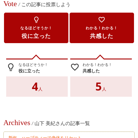
Vote
/
この記事に投票しよう
lightbulb_outline
favorite_border
なるほどそうか！
わかる！わかる！
役に立った
共感した
なるほどそうか！
わかる！わかる！
lightbulb_outline
favorite_border
役に立った
共感した
4
5
人
人
Archives
/
山下 美紀さんの記事一覧
新年、ハーブティーで身体をリセット