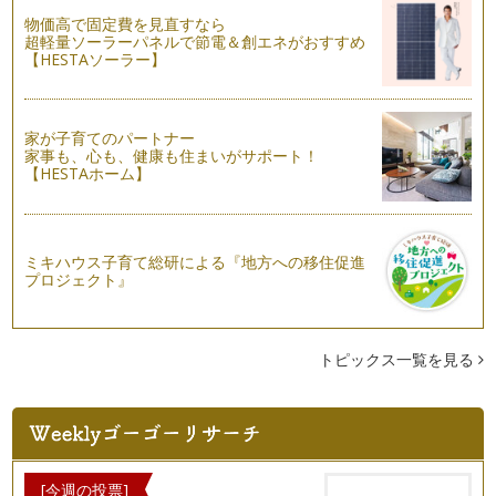
す。 この季節気をつけたい…
物価高で固定費を見直すなら
超軽量ソーラーパネルで節電＆創エネがおすすめ
【HESTAソーラー】
おしゃれで爽やか。ハーブで遊ぶ
爽やかな風が吹く日もあれば、ジリジリと照りつける太陽が眩
しい日もあり、そし…
家が子育てのパートナー
ハーブ生活のすすめ
家事も、心も、健康も住まいがサポート！
気温も高くなり、緑美しい季節、たくさんのハーブ苗が店頭に
【HESTAホーム】
並び始めましたね。 …
『ローズマリー』で若さを保ち、活力増強！
あたたかい日差しの中で日に日に緑濃くなっていく植物たち。
ミキハウス子育て総研による『地方への移住促進
…
プロジェクト』
クレイとハーブを使ったオススメの日焼けケア
今年の桜は遅咲きでしたが、入学式を待ち構えていたかのよう
に綺麗な花を見せてくれました。桜の…
トピックス一覧を見る
ナチュラルハーブで歓送迎シーズンを乗り切る
3月、4月は出会いと別れの季節。 歓送迎会も多く、…
花粉の時期を乗り切る３種のおすすめアロマ
そろそろ暖かい日も増え、少しずつ春の装いの方をみかける
[今週の投票]