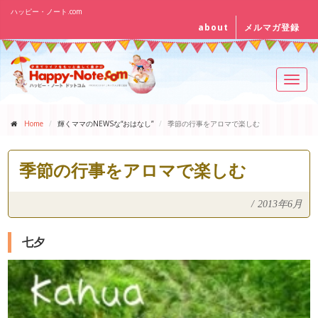
ハッピー・ノート.com
about
メルマガ登録
Toggl
navig
Home
輝くママのNEWSな“おはなし”
季節の行事をアロマで楽しむ
季節の行事をアロマで楽しむ
/
2013年6月
七夕