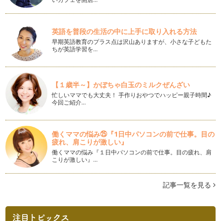
木の実を使ったかんたんアロマディフューザー
植物の香り、自然の香りは、ストレス社会といわれる今の時
代、…
英語を普段の生活の中に上手に取り入れる方法
早期英語教育のプラス点は沢山ありますが、小さな子どもた
自然素材を使ったミツロウクリームアレンジ編
ちが英語学習を…
前回、ミツロウをベースとしたクリームの作り方をご紹介しま
したが、今回は、ちょっとアレンジを…
自然素材でハンドクリームを作ろう
【１歳半～】かぼちゃ白玉のミルクぜんざい
いよいよ寒くなってくると、お肌の乾燥が気になりますよね？
忙しいママでも大丈夫！ 手作りおやつでハッピー親子時間♪
特…
今回ご紹介…
アロマでバスタイム
秋の装いが濃くなってきた街中、吹く風もだんだん冷たくな
働くママの悩み㉕『1日中パソコンの前で仕事。目の
り、一日の疲れをリセットす…
疲れ、肩こりが激しい』
働くママの悩み『１日中パソコンの前で仕事。目の疲れ、肩
アロマで家事タイムを楽しく♪
こりが激しい』…
植物から抽出した精油には抗菌作用があります。 前回に引き
続き、精油の抗菌…
記事一覧を見る
キッチン周りにアロマを活用
植物から抽出した精油には、抗菌作用があります。 その精油
の抗菌作用を消臭…