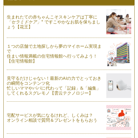
いつものお風呂をもっと楽しむアロマ＆ハーブのバスフィズ作
り
生まれたての赤ちゃんこそスキンケアは丁寧に
長かった夏休みも終わり、そろそろ日常に戻りつつある我が
※
「セラミドケア」
ですこやかなお肌を保ちまし
家。 そんな我が家で年中大活…
ょう【花王】
ハーブで作る家庭の味
まだまだ暑さが厳しい毎日ですが、みなさんも夏を満喫されて
１つの店舗で土地探しから夢のマイホーム実現ま
いることと思います。 …
で
住まい情報満載の住宅情報館へ行ってみよう！
夏にカラダが欲するハーブティー
【住宅情報館】
みなさんは、ハーブティーを日常的に飲まれますか？ ハーブ
などの芳香植物は…
見守るだけじゃない！最新のAIの力でとっておき
の瞬間をコンテンツ化
ハーブで夏の食卓をひと工夫
忙しいママやパパに代わって「記録」&「編集」
７月も半ばになり、太陽の照りつける暑い日がまぶしく蒸し暑
してくれるスグレモノ【雲云テクノロジー】
いこのごろ。 雨の日は湿…
ハーブの押し花クラフト作り
今回は、前回作ったハーブの押し花を使った簡単なクラフト作
宅配サービスが気になるけれど、しくみは？
りをご紹介します。 …
オンライン相談で質問＆プレゼントをもらおう
剪定したハーブの使い道
梅雨入りしたこの頃も我が家のハーブはすくすくと伸びていま