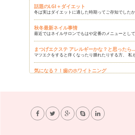
話題のLGI＋ダイエット
冬は実はダイエットに適した時期ってご存知でしたか
秋冬最新ネイル事情
最近ではネイルサロンでもはや定番のメニューとして
まつげエクステ アレルギーかな？と思ったら..
マツエクをすると痒くなったり腫れたりする方、 私
気になる？！歯のホワイトニング
ホワイトニングって聞いたことはあるけど、何をする
2012最新夏ネイル事情
最近ではネイルサロンで定番のメニューとして取り入
VISIA(ビジア)でしっかり肌診断
VISIA(ビジア)ってご存知ですか？ 一台で一度にカ
フーレセラピーって？