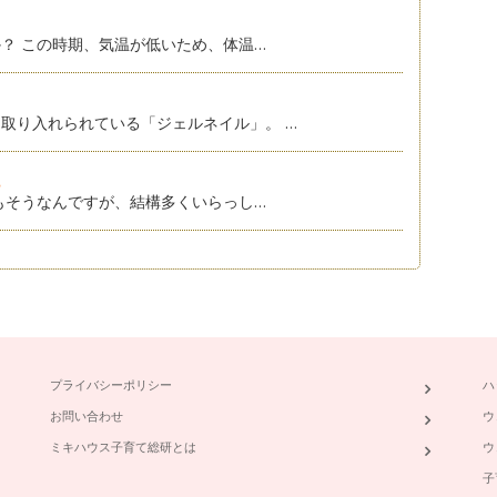
？ この時期、気温が低いため、体温…
取り入れられている「ジェルネイル」。 …
.
もそうなんですが、結構多くいらっし…
んだろう？ なんか痛そう！とか毎日…
れられている「ジェルネイル」。水仕事の多い…
プライバシーポリシー
ハ
お問い合わせ
ウ
ラーとUVの撮影ができてしま…
ミキハウス子育て総研とは
ウ
子