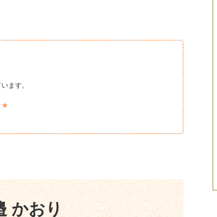
ています。
★★
邉 かおり