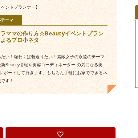
イベントプランナー】
事テーマ
ラママの作り方☆Beautyイベントプラン
によるプロ小ネタ
いたい！願わくば若返りたい！素敵女子の永遠のテーマ
新Beauty情報や美容コーディネーター の気になる美
uをレポートして行きます。もちろん手軽にお家でできるネ
載です！！
favorite_border