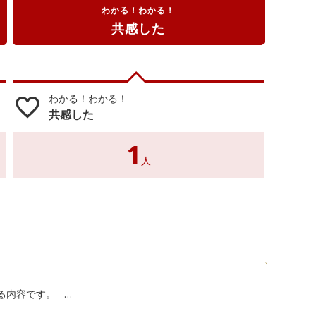
わかる！わかる！
共感した
わかる！わかる！
favorite_border
共感した
1
人
る内容です。 …