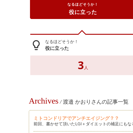
なるほどそうか！
役に立った
なるほどそうか！
lightbulb_outline
役に立った
3
人
Archives
/
渡邉 かおりさんの記事一覧
ミトコンドリアでアンチエイジング？？
前回、書かせて頂いたLGI＋ダイエットの補足にもな