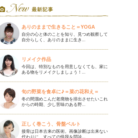
ありのままで生きること＝YOGA
自分の心と体のことを知り、見つめ観察して
自分らしく、ありのままに生き…
リメイク作品
今回は、特別なものを用意しなくても、家に
ある物をリメイクしましょう！…
旬の野菜を食卓に♪＝菜の花和え＝
冬の間溜めこんだ老廃物を排出させたいこれ
からの時期、少し苦味のある野…
正しく巻こう、骨盤ベルト
接骨は日本古来の医術。画像診断は出来ない
代わりに、すべての怪我を問診…