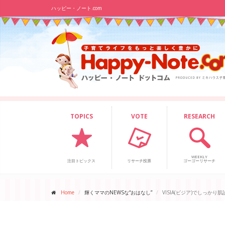
ハッピー・ノート.com
TOPICS
VOTE
RESEARCH
WEEKLY
注目トピックス
リサーチ投票
ゴーゴーリサーチ
Home
輝くママのNEWSな“おはなし”
VISIA(ビジア)でしっかり肌