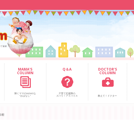
MAMA'S
Q＆A
DOCTOR'S
COLUMN
COLUMN
輝くママのNEWSな
子育て応援隊の
“おはなし”
ズバリ！アドバイス
教えて！ドクター
診断