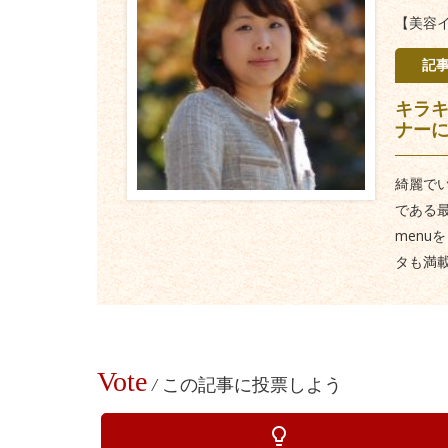
【美容
記
キラキ
ナー
綺麗で
である最
men
タも満
Vote
/
この記事に投票しよう
lightbulb_outline