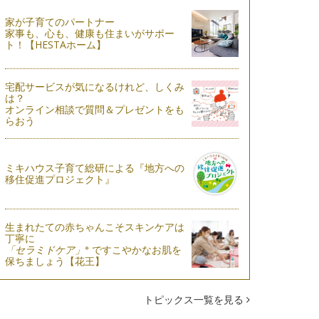
家が子育てのパートナー
家事も、心も、健康も住まいがサポー
ト！【HESTAホーム】
宅配サービスが気になるけれど、しくみ
は？
オンライン相談で質問＆プレゼントをも
らおう
ミキハウス子育て総研による『地方への
移住促進プロジェクト』
生まれたての赤ちゃんこそスキンケアは
丁寧に
※
「セラミドケア」
ですこやかなお肌を
保ちましょう【花王】
トピックス一覧を見る