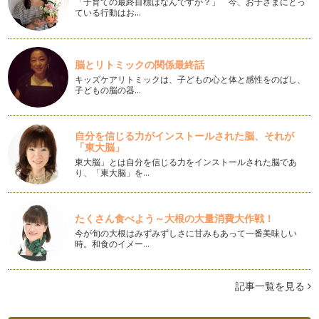
「子育ての最終目標はなんですか？」 今、お子さまにとっ
前回は、作品を作る方やプロデュースを仕事にしている方々の
ている行動はお…
プロフィールの効果的な作り方につい…
ブランディング「プロフィールの効果的な作り方」１
脳とリトミックの関係最終話
皆さんはプロフィールを考える時、どんな点に注意しますか？
どうせなら、多くの人を魅…
キッズケアリトミックは、子どもの心と体と感性をのばし、
子どもの脳の器…
自分ブランディング 人との出会いのルール
「１秒で人の心をつかむ。」「出会った相手を惹きつけるため
の攻略」など、出会うことについて教…
自分を信じる力がインストールされた脳、それが
「東大脳」
本当の自分を知るために、人に聞くということ
東大脳」とは自分を信じる力をインストールされた脳であ
り、「東大脳」を…
大人になればなるほど、または立場が上がれば上がるほど、人
は他人からどう思われているのか？わ…
「成果」を掴んで「実績」を作れば「自由」が手に入る
たくさん食べよう～大根の大量消費大作戦！
２０１２年７月、誰もが知る、あのアメリカ最大手のインター
今が旬の大根はみずみずしさに甘みもあって一番美味しい
ネットサービス「ヤフー」の副社長に…
時。和食のイメー…
ブランディング 大切なのはあなたらしさ。
「自分らしさ」 あなたは一言で言い表せますか？ 例えば私
記事一覧を見る
なら「世の中にない、新しい…