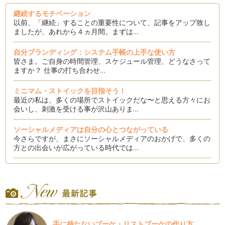
継続するモチベーション
以前、「継続」することの重要性について、記事をアップ致し
ましたが、あれから４ヵ月間。まずは…
自分ブランディング：システム手帳の上手な使い方
皆さま。ご自身の時間管理、スケジュール管理、どうなさって
ますか？ 仕事の打ち合わせ…
ミニマム・ストイックを目指そう！
最近の私は、多くの場所でストイックだな〜と思える方々にお
会いし、刺激を受ける事が沢山ありま…
ソーシャルメディアは自分の心とつながっている
今さらですが、まさにソーシャルメディアのおかげで、多くの
方との出会いが広がっている時代では…
ブランディングと継続
皆さんは、毎日継続していることってありますか？ 継続し
ていけば、必ずその先に変化がありま…
ブランディングと共感
「なんのために自分ブランディングが必要なのか？」というこ
手に持たないブーケ・リストブーケの作り方
とを突き詰めて考えてみると、「人々…