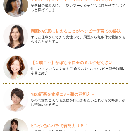
記念日の撮影の時、可愛いブーケを子どもに持たせてもポイ
っと投げてしま…
仲の良いご夫婦（ジェネリーノ）を科学する（自分ブランディ
ング）
昨今、「主婦になりたい」と憧れる学生が多いと聞きます。
確かに、主婦は憧れというの…
周囲の好意に甘えることがハッピー子育ての秘訣
ずっと仕事をしてきた女性って、周囲から無条件の愛情をも
男性の心をとらえる女性の魅力（自分ブランディング）
らうことがとて…
今日は、自分ブランディングの一つとして、男性の心をとらえ
る女性の魅力について考えてみたいと…
自分にとっての競合って何？
【１歳半～】かぼちゃ白玉のミルクぜんざい
前回、「オンリーワン」市場になるための、ブルーオーシャン
忙しいママでも大丈夫！ 手作りおやつでハッピー親子時間♪
のお話をさせて頂きました。 …
今回ご紹介…
ブルーオーシャン 自分だけの開拓市場を目指しましょう
競争の激しい既存市場を「レッド・オーシャン（赤い海、血で
旬の野菜を食卓に♪＝菜の花和え＝
血を洗う競争の激しい領域）」とし、…
冬の間溜めこんだ老廃物を排出させたいこれからの時期、少
し苦味のある野…
ブランディング「自分の値段のつけ方」
ブランディングのお仕事をしていると、「自分の値段のつけ方
がわからない」「おカネのことを言う…
ピンク色のバラで育児力ＵＰ！
ブランディング「プロフィールの効果的な作り方」スキル編