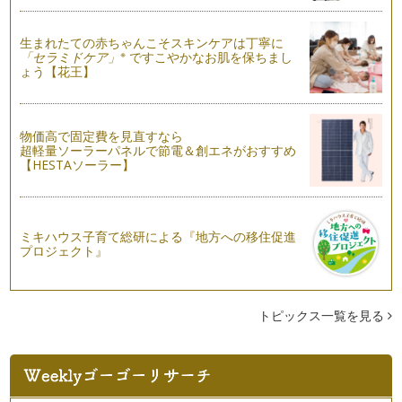
ママブランディングで大事な、優先順位
仕事には責任が伴い、ママにとっては、子育てと天秤にかけな
生まれたての赤ちゃんこそスキンケアは丁寧に
くてはいけない時があります。 …
※
「セラミドケア」
ですこやかなお肌を保ちまし
ょう【花王】
ママブランディングで成功する人は、人を数秒で読み解く
私は仕事柄、ママで仕事も確立されている著名な方と関わるこ
とも多いですが、ブランディングで成…
物価高で固定費を見直すなら
超軽量ソーラーパネルで節電＆創エネがおすすめ
ブランディングで成功するには、無駄な時間をなくす。
【HESTAソーラー】
「自分ブランディング」で成功したい人は、まず最初に１つの
ことを整理してみてください。 …
あなたはママブランドを活用しますか？②
ミキハウス子育て総研による『地方への移住促進
「ママ」と一口にいっても、沢山の呼び名がありますね。例え
プロジェクト』
ば、ワーキングマザー、専業主婦、ギ…
あなたは「ママブランド」を活用しますか？
自分ブランドとは、一言で言うと、「人から見られている自分
トピックス一覧を見る
のイメージ」または、「人から期待さ…