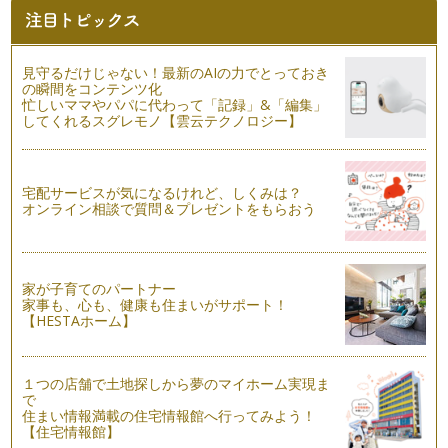
ブランディングと愛され上手
仕事を展開していく上では、なるべく多くの人に好かれた方が
良いし、また逆に多くの人に嫌われな…
見守るだけじゃない！最新のAIの力でとっておき
ブランディングと人間力の関係
の瞬間をコンテンツ化
一口に、ブランディングというと、自分のキャラを作る、イメ
忙しいママやパパに代わって「記録」&「編集」
してくれるスグレモノ【雲云テクノロジー】
ージを作る、ということにとらえられ…
自分ブランディングは、自分を信じる気もちが大切
突然ですが、あなたは愛する人が（例えば自分の息子や娘
宅配サービスが気になるけれど、しくみは？
が）、事件に巻き込まれて犯人扱いされて…
オンライン相談で質問＆プレゼントをもらおう
ママブランディングのモチベーション
目標を一生懸命考えても、よくわからない。という人がいま
す。 目標を持つことが苦手な…
家が子育てのパートナー
家事も、心も、健康も住まいがサポート！
ママブランディング「自分の強み・弱み」
【HESTAホーム】
自分の「強み」を知りたければ、簡単な方法があります。 ま
ずは、自分が尊敬できる友人…
１つの店舗で土地探しから夢のマイホーム実現ま
ママブランディングで考える「自分の合わせ鏡」
で
「ジェネリーノのイベントやブランディングスクールは、何
住まい情報満載の住宅情報館へ行ってみよう！
故、すぐ人が集まるのでしょうか？」と…
【住宅情報館】