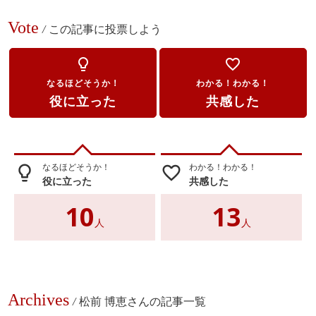
Vote
/
この記事に投票しよう
lightbulb_outline
favorite_border
なるほどそうか！
わかる！わかる！
役に立った
共感した
なるほどそうか！
わかる！わかる！
lightbulb_outline
favorite_border
役に立った
共感した
10
13
人
人
Archives
/
松前 博恵さんの記事一覧