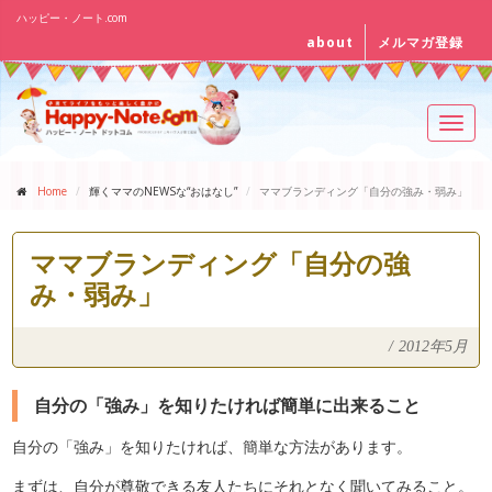
ハッピー・ノート.com
about
メルマガ登録
Toggl
navig
Home
輝くママのNEWSな“おはなし”
ママブランディング「自分の強み・弱み」
ママブランディング「自分の強
み・弱み」
/
2012年5月
自分の「強み」を知りたければ簡単に出来ること
自分の「強み」を知りたければ、簡単な方法があります。
まずは、自分が尊敬できる友人たちにそれとなく聞いてみること。