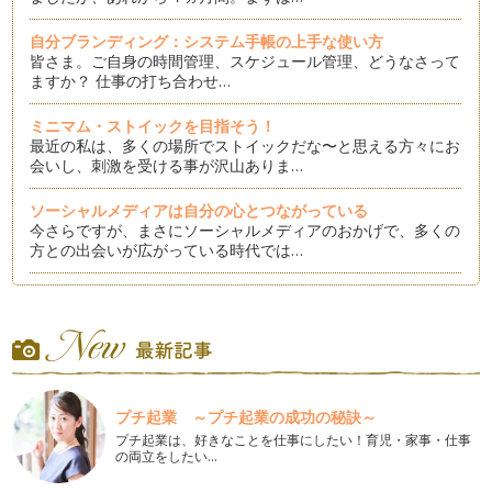
自分ブランディング：システム手帳の上手な使い方
皆さま。ご自身の時間管理、スケジュール管理、どうなさって
ますか？ 仕事の打ち合わせ…
ミニマム・ストイックを目指そう！
最近の私は、多くの場所でストイックだな〜と思える方々にお
会いし、刺激を受ける事が沢山ありま…
ソーシャルメディアは自分の心とつながっている
今さらですが、まさにソーシャルメディアのおかげで、多くの
方との出会いが広がっている時代では…
ブランディングと継続
皆さんは、毎日継続していることってありますか？ 継続し
ていけば、必ずその先に変化がありま…
ブランディングと共感
「なんのために自分ブランディングが必要なのか？」というこ
プチ起業 ～プチ起業の成功の秘訣～
とを突き詰めて考えてみると、「人々…
プチ起業は、好きなことを仕事にしたい！育児・家事・仕事
の両立をしたい…
仲の良いご夫婦（ジェネリーノ）を科学する（自分ブランディ
ング）