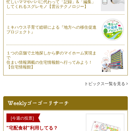
忙しいママやパパに代わって「記録」&「編集」
してくれるスグレモノ【雲云テクノロジー】
ママブランディングで成功する人は、人を数秒で読み解く
私は仕事柄、ママで仕事も確立されている著名な方と関わるこ
とも多いですが、ブランディングで成…
ミキハウス子育て総研による『地方への移住促進
プロジェクト』
ブランディングで成功するには、無駄な時間をなくす。
「自分ブランディング」で成功したい人は、まず最初に１つの
ことを整理してみてください。 …
１つの店舗で土地探しから夢のマイホーム実現ま
あなたはママブランドを活用しますか？②
で
「ママ」と一口にいっても、沢山の呼び名がありますね。例え
住まい情報満載の住宅情報館へ行ってみよう！
ば、ワーキングマザー、専業主婦、ギ…
【住宅情報館】
あなたは「ママブランド」を活用しますか？
自分ブランドとは、一言で言うと、「人から見られている自分
トピックス一覧を見る
のイメージ」または、「人から期待さ…
[今週の投票]
"宅配食材"利用してる？