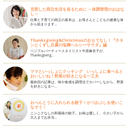
昨今、「主婦になりたい」と憧れる学生が多いと聞きます。
確かに、主婦は憧れというの…
充実した両立生活を送るために ～体調管理のおはな
し～
男性の心をとらえる女性の魅力（自分ブランディング）
仕事と子育ての両立の基本は、お母さんとこどもの健康な体
から始まります…
今日は、自分ブランディングの一つとして、男性の心をとらえ
る女性の魅力について考えてみたいと…
Thanksgiving&Christmasのおもてなし！『チキ
自分にとっての競合って何？
ンとくずし豆腐の塩麹ヘルシーサラダ』編
前回、「オンリーワン」市場になるための、ブルーオーシャン
ベジフルパーティースタイリスト中原麻衣子が、
のお話をさせて頂きました。 …
Thanksgiving…
ブルーオーシャン 自分だけの開拓市場を目指しましょう
競争の激しい既存市場を「レッド・オーシャン（赤い海、血で
ママといっしょにクッキング いっしょに食べると
血を洗う競争の激しい領域）」とし、…
おいしいね！野菜が好きになる一工夫
最終回の記事は、味や食感を調理法でカバーしながら、野菜
ブランディング「自分の値段のつけ方」
を好きになる一…
ブランディングのお仕事をしていると、「自分の値段のつけ方
がわからない」「おカネのことを言う…
おべんとうに入れられる餃子！かつおぶしを使いこ
なそう！
ブランディング「プロフィールの効果的な作り方」スキル編
ニンニクなしの和風味の餃子。お味は優しく、小さい子から
前回は、作品を作る方やプロデュースを仕事にしている方々の
大人までお弁当…
プロフィールの効果的な作り方につい…