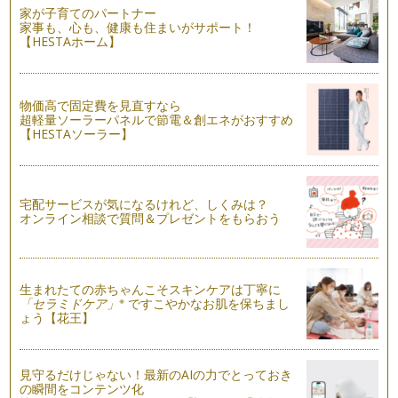
家が子育てのパートナー
ブランディングと人間力の関係
家事も、心も、健康も住まいがサポート！
一口に、ブランディングというと、自分のキャラを作る、イメ
【HESTAホーム】
ージを作る、ということにとらえられ…
自分ブランディングは、自分を信じる気もちが大切
突然ですが、あなたは愛する人が（例えば自分の息子や娘
物価高で固定費を見直すなら
が）、事件に巻き込まれて犯人扱いされて…
超軽量ソーラーパネルで節電＆創エネがおすすめ
【HESTAソーラー】
ママブランディングのモチベーション
目標を一生懸命考えても、よくわからない。という人がいま
す。 目標を持つことが苦手な…
宅配サービスが気になるけれど、しくみは？
オンライン相談で質問＆プレゼントをもらおう
ママブランディング「自分の強み・弱み」
自分の「強み」を知りたければ、簡単な方法があります。 ま
ずは、自分が尊敬できる友人…
生まれたての赤ちゃんこそスキンケアは丁寧に
ママブランディングで考える「自分の合わせ鏡」
※
「セラミドケア」
ですこやかなお肌を保ちまし
「ジェネリーノのイベントやブランディングスクールは、何
ょう【花王】
故、すぐ人が集まるのでしょうか？」と…
ママブランディングで大事な、優先順位
見守るだけじゃない！最新のAIの力でとっておき
仕事には責任が伴い、ママにとっては、子育てと天秤にかけな
の瞬間をコンテンツ化
くてはいけない時があります。 …