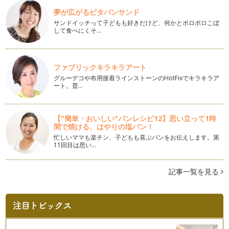
ブランディング「プロフィールの効果的な作り方」１
夢が広がるピタパンサンド
皆さんはプロフィールを考える時、どんな点に注意しますか？
どうせなら、多くの人を魅…
サンドイッチって子どもも好きだけど、何かとボロボロこぼ
して食べにくそ…
自分ブランディング 人との出会いのルール
「１秒で人の心をつかむ。」「出会った相手を惹きつけるため
の攻略」など、出会うことについて教…
ファブリックキラキラアート
グルーデコや布用接着ラインストーンのHotFixでキラキラア
本当の自分を知るために、人に聞くということ
ート。普…
大人になればなるほど、または立場が上がれば上がるほど、人
は他人からどう思われているのか？わ…
【"簡単・おいしい"パンレシピ12】思い立って1時
「成果」を掴んで「実績」を作れば「自由」が手に入る
間で焼ける、はやりの塩パン！
２０１２年７月、誰もが知る、あのアメリカ最大手のインター
忙しいママも楽チン、子どもも喜ぶパンをお伝えします。第
ネットサービス「ヤフー」の副社長に…
11回目は思い…
ブランディング 大切なのはあなたらしさ。
「自分らしさ」 あなたは一言で言い表せますか？ 例えば私
記事一覧を見る
なら「世の中にない、新しい…
ブランディングと愛され上手
仕事を展開していく上では、なるべく多くの人に好かれた方が
良いし、また逆に多くの人に嫌われな…