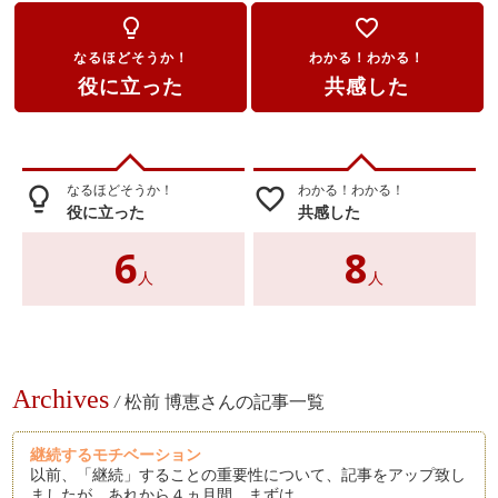
lightbulb_outline
favorite_border
なるほどそうか！
わかる！わかる！
役に立った
共感した
なるほどそうか！
わかる！わかる！
lightbulb_outline
favorite_border
役に立った
共感した
6
8
人
人
Archives
/
松前 博恵さんの記事一覧
継続するモチベーション
以前、「継続」することの重要性について、記事をアップ致し
ましたが、あれから４ヵ月間。まずは…