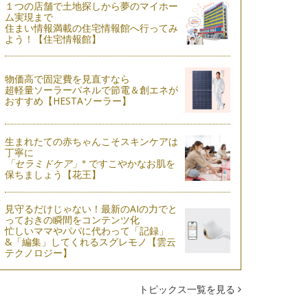
１つの店舗で土地探しから夢のマイホー
ム実現まで
住まい情報満載の住宅情報館へ行ってみ
よう！【住宅情報館】
物価高で固定費を見直すなら
超軽量ソーラーパネルで節電＆創エネが
おすすめ【HESTAソーラー】
生まれたての赤ちゃんこそスキンケアは
丁寧に
※
「セラミドケア」
ですこやかなお肌を
保ちましょう【花王】
見守るだけじゃない！最新のAIの力でと
っておきの瞬間をコンテンツ化
忙しいママやパパに代わって「記録」
&「編集」してくれるスグレモノ【雲云
テクノロジー】
トピックス一覧を見る