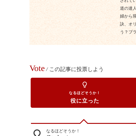
されて
道の達
婦から
訣、オ
う？ブ
Vote
/
この記事に投票しよう
lightbulb_outline
なるほどそうか！
役に立った
なるほどそうか！
lightbulb_outline