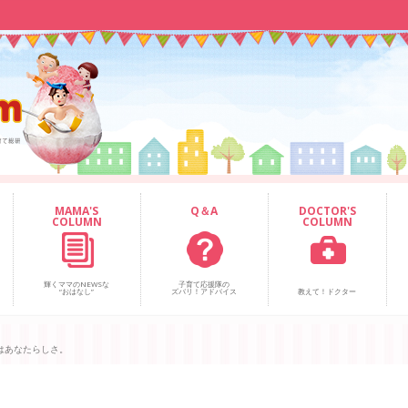
MAMA'S
Q＆A
DOCTOR'S
COLUMN
COLUMN
輝くママのNEWSな
子育て応援隊の
“おはなし”
ズバリ！アドバイス
教えて！ドクター
はあなたらしさ。