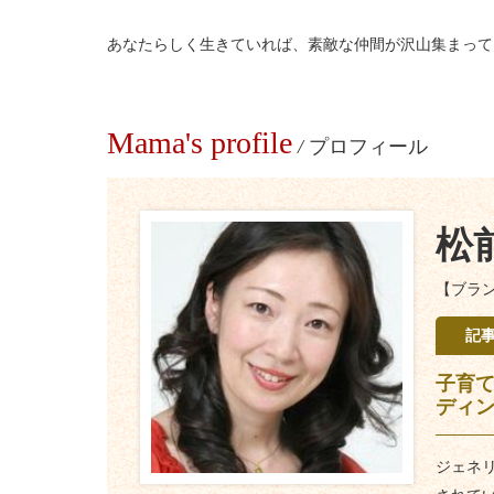
あなたらしく生きていれば、素敵な仲間が沢山集まって
Mama's profile
/
プロフィール
松
【ブラ
記
子育
ディ
ジェネ