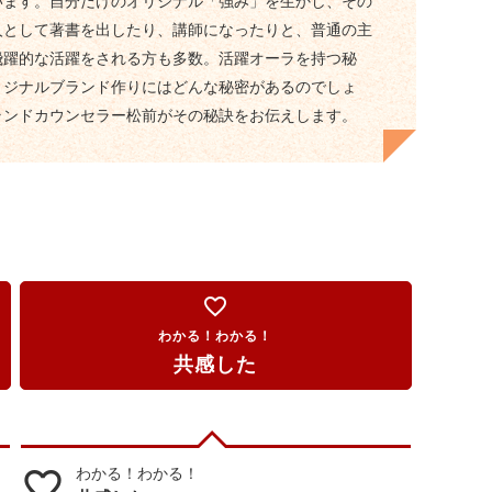
います。自分だけのオリジナル「強み」を生かし、その
人として著書を出したり、講師になったりと、普通の主
飛躍的な活躍をされる方も多数。活躍オーラを持つ秘
リジナルブランド作りにはどんな秘密があるのでしょ
ランドカウンセラー松前がその秘訣をお伝えします。
favorite_border
わかる！わかる！
共感した
わかる！わかる！
favorite_border