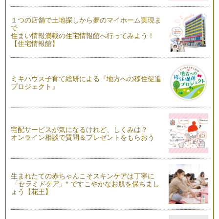
クリスマスシーズン到来！ 街中はクリスマスの楽しい音楽や
キラ…
１つの店舗で土地探しから夢のマイホーム実現ま
で
風邪を吹き飛ばそう！
住まい情報満載の住宅情報館へ行ってみよう！
だんだんと寒さが増してくるこの季節・・・風邪やインフルエ
【住宅情報館】
ンザが流行り始めますが、 …
寒くなっても時短クッキング
ミキハウス子育て総研による『地方への移住促進
だんだん寒い日が続くようになって、朝起きるのが辛くなって
プロジェクト』
きましたね。（あれ？私だけでしょう…
電子レンジレシピ～第２弾～えびのしいたけボール
街中はハロウィンのかわいらしい飾り付けで賑わっています
ね。 お子さんのコスチューム…
宅配サービスが気になるけれど、しくみは？
オンライン相談で質問＆プレゼントをもらおう
今日は楽しくおもてなし(^-^)さあ、何作ろう？
今日はお友だちを家に招待して、おいしいものを食べながらた
のしくおしゃべり・・・さあ、何作ろ…
生まれたての赤ちゃんこそスキンケアは丁寧に
※
「セラミドケア」
ですこやかなお肌を保ちまし
ょう【花王】