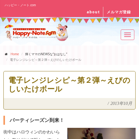
ハッピー・ノート.com
about
メルマガ登録
Toggl
navig
Home
輝くママのNEWSな“おはなし”
電子レンジレシピ～第２弾～えびのしいたけボール
電子レンジレシピ～第２弾～えびの
しいたけボール
/
2013年10月
パーティシーズン到来！
街中はハロウィンのかわいら