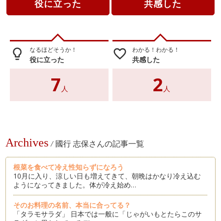
役に立った
共感した
なるほどそうか！
わかる！わかる！
lightbulb_outline
favorite_border
役に立った
共感した
7
2
人
人
Archives
/
國行 志保さんの記事一覧
根菜を食べて冷え性知らずになろう
10月に入り、涼しい日も増えてきて、朝晩はかなり冷え込む
ようになってきました。体が冷え始め…
そのお料理の名前、本当に合ってる？
「タラモサラダ」 日本では一般に「じゃがいもとたらこのサ