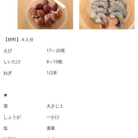
【材料】４人分
えび 17～20尾
しいたけ 8～10枚
ねぎ 1/2本
★
酒 大さじ１
しょうが 一かけ
塩 適量