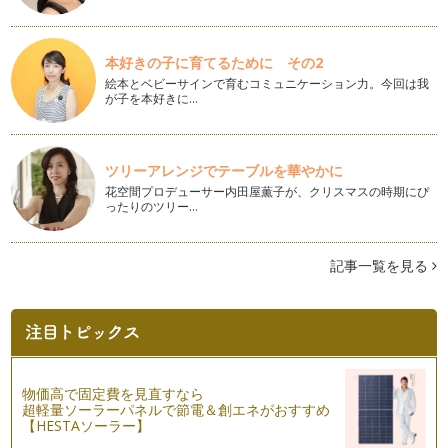
いませんか？ママとしてはお肉やお魚…
お祝いメニュー何にしよう
本好きの子に育てるために その2
3月になりました。まだ空気は冷たいですが、だんだん春は近
絵本とベビーサインで育むコミュニケーション力。今回は我
づいています。春になるとお祝いごと…
が子を本好きに…
やっぱり強いぞ、ねばねばパワー
風邪が蔓延する季節になりました。最近ではインフルエンザや
ノロウィルスが猛威をふるっていて、…
ツリーアレンジでテーブルを華やかに
花空間プロデューサー内田屋薫子が、クリスマスの時期にぴ
ったりのツリー…
余った節分豆をおいしく食べよう
「鬼はそと、福はうち」・・・2月3日は節分の日ですね。 豆
まきの豆はご用意されまし…
記事一覧を見る
余ったお餅がおいしく大変身！
あけましておめでとうございます。2014年になりましたね。
ご家族が集うお正月タイムが過ぎ、…
心浮き立つおもてなし
街中はクリスマスムードで盛り上がり、お子さんだけでなく大
物価高で固定費を見直すなら
人だってウキウキする季節となりまし…
超軽量ソーラーパネルで節電＆創エネがおすすめ
【HESTAソーラー】
気分も華やぐ彩りメニュー