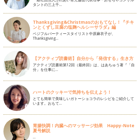
タントの三上千…
あまった餃子の皮はありませんか？
紫陽花の花が美しく咲き始める季節になりました。そろそろ梅
Thanksgiving&Christmasのおもてなし！『チキ
雨のジメジメした季節が始まりますね…
ンとくずし豆腐の塩麹ヘルシーサラダ』編
ベジフルパーティースタイリスト中原麻衣子が、
デザートも野菜入りでおいしく召し上がれ♪
Thanksgiving…
風がさわやかな５月。緑も鮮やかになり、新芽もたくさんお顔
を出していますね。 &nb…
【アクティブ読書術】自分から「発信する」生き方
おからでダイエット
アクティブ読書術第12回（最終回）は、はあちゅう著『「自
5月になりました。すっかり暖かくなり、花たちが一気に鮮や
分」を仕事に…
かに色づいてきましたね。 …
栄養たっぷり・乾物をおいしく食べよう♪
みなさんは乾物を使いますか？ 私はひじき・切干大根・干し
ハートのクッキーで気持ちを伝えよう！
椎茸・干し海老などは常備し…
とても簡単で美味しいガトーショコラのレシピをご紹介して
います。おもて…
調理の仕方で苦手なものも大好きに
暖かくなり桜も咲いて、すっかり春めいてきましたね♪ 前
回、野…
胃腸快調！内臓へのマッサージ効果 Happy-Note
夏号解説
切り方の魔法で野菜を好きにさせちゃおう
…
「うちの子、お野菜を食べてくれないの」と悩んでいるママは