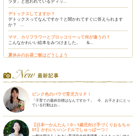
ラダ」と思われているディッ…
デトックスしてますか？
デトックスってなんですか？と聞かれてすぐに答えられます
か？ …
ママ、カリフラワーとブロッコリーって何が違うの？
こんなかわいい絵本をみつけました。 &…
夏休みのお昼ご飯はどうしよう
梅雨が過ぎ去ったと思ったら、一気に真夏のような暑さに突入
しましたね。お子さんも夏休みに入り…
夏野菜を涼しく食べよう
夏野菜がおいしい季節になりました。旬のお野菜はパワーに満
ち溢れていて、食べると元気になるよ…
ピンク色のバラで育児力ＵＰ！
「子育ての最終目標はなんですか？」 今、お子さまにとっ
とうもろこしをまるごと楽しもう
ている行動はお…
野菜売り場にとうもろこしが出回り始めましたね。とうもろこ
しの旬は6月～9月。暑くなるにつれ…
【日本一かんたん！0～1歳児向け手づくりおもちゃ
漬けておくだけ・時短クッキング
01】かわいいハンドルでしゅっぱーつ！
本格的に梅雨に入りました。 毎日雨で洗濯物も干せず、何と
なく気分もあがらなくて・・…
一般社団法人ふれあい育児協会代表理事・おもちゃコンサル