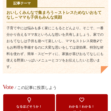
記事テーマ
おいしくみんなで集まろう～ストレスためないおもて
なし～ママも子供もみんな笑顔
子育て中には悩みも多く家にこもるとどんより。そこで、一番
分かり合えるママ友といろんな想いを共有しましょう。家での
おもてなしは子供も遊べて楽しいし、ママもストレス発散♪で
もお料理を準備するのに大変な思いをしては逆効果。特別な材
料を使わず、簡単・スピーディに、家族が喜びおもてなしにも
使える野菜いっぱいメニューとコツをお伝えしたいと思いま
す。
Vote
/
この記事に投票しよう
lightbulb_outline
favorite_border
なるほどそうか！
わかる！わかる！