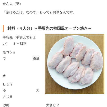
せんよ（笑）
「漬けるだけ」なので、とっても簡単なんです。
材料（４人分）～手羽先の韓国風オーブン焼き～
手羽先（手羽元でもよ
い） ８～12本
塩コショ
ウ 適量
★
しょう
ゆ 大
さじ６
砂糖 大さじ２