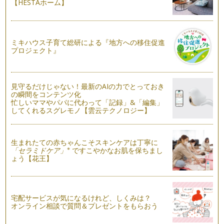
きましたね。（あれ？私だけでしょう…
【HESTAホーム】
電子レンジレシピ～第２弾～えびのしいたけボール
街中はハロウィンのかわいらしい飾り付けで賑わっています
ね。 お子さんのコスチューム…
ミキハウス子育て総研による『地方への移住促進
プロジェクト』
今日は楽しくおもてなし(^-^)さあ、何作ろう？
今日はお友だちを家に招待して、おいしいものを食べながらた
のしくおしゃべり・・・さあ、何作ろ…
見守るだけじゃない！最新のAIの力でとっておき
の瞬間をコンテンツ化
忙しいママやパパに代わって「記録」&「編集」
してくれるスグレモノ【雲云テクノロジー】
生まれたての赤ちゃんこそスキンケアは丁寧に
※
「セラミドケア」
ですこやかなお肌を保ちまし
ょう【花王】
宅配サービスが気になるけれど、しくみは？
オンライン相談で質問＆プレゼントをもらおう