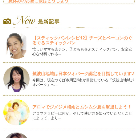
夏休みのお昼ご飯はどうしよう
梅雨が過ぎ去ったと思ったら、一気に真夏のような暑さに突入
しましたね。お子さんも夏休みに入り…
夏野菜を涼しく食べよう
夏野菜がおいしい季節になりました。旬のお野菜はパワーに満
ち溢れていて、食べると元気になるよ…
【スティックパンレシピ12】チーズとベーコンのぐ
るぐるスティックパン
とうもろこしをまるごと楽しもう
忙しいママも楽チン、子どもも喜ぶスティックパン。安全安
野菜売り場にとうもろこしが出回り始めましたね。とうもろこ
心な材料で作る…
しの旬は6月～9月。暑くなるにつれ…
漬けておくだけ・時短クッキング
筑波山地域は日本ジオパーク認定を目指しています♪
本格的に梅雨に入りました。 毎日雨で洗濯物も干せず、何と
今回は、現在つくば市周辺6市が目指している「筑波山地域ジ
なく気分もあがらなくて・・…
オパーク」へ…
あまった餃子の皮はありませんか？
紫陽花の花が美しく咲き始める季節になりました。そろそろ梅
雨のジメジメした季節が始まりますね…
アロマでジメジメ梅雨とムシムシ夏を撃退しよう！
アロマテラピーは何か、そして使い方を知っていただくこと
によって、より…
デザートも野菜入りでおいしく召し上がれ♪
風がさわやかな５月。緑も鮮やかになり、新芽もたくさんお顔
を出していますね。 &nb…