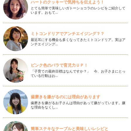
ハートのクッキーで気持ちを伝えよう！
おからでダイエット
とても簡単で美味しいガトーショコラのレシピをご紹介して
5月になりました。すっかり暖かくなり、花たちが一気に鮮や
います。おもて…
かに色づいてきましたね。 …
栄養たっぷり・乾物をおいしく食べよう♪
みなさんは乾物を使いますか？ 私はひじき・切干大根・干し
ミトコンドリアでアンチエイジング？？
椎茸・干し海老などは常備し…
最近耳にする機会も多くなってきたミトコンドリア。実はア
ンチエイジング…
調理の仕方で苦手なものも大好きに
暖かくなり桜も咲いて、すっかり春めいてきましたね♪ 前
回、野…
ピンク色のバラで育児力ＵＰ！
「子育ての最終目標はなんですか？」 今、お子さまにとっ
切り方の魔法で野菜を好きにさせちゃおう
ている行動はお…
「うちの子、お野菜を食べてくれないの」と悩んでいるママは
いませんか？ママとしてはお肉やお魚…
お祝いメニュー何にしよう
歯磨きを嫌がるのには理由があります
3月になりました。まだ空気は冷たいですが、だんだん春は近
歯磨きを嫌がるお子さんは理由があって嫌がっています。嫌
づいています。春になるとお祝いごと…
な理由をなくし…
やっぱり強いぞ、ねばねばパワー
風邪が蔓延する季節になりました。最近ではインフルエンザや
ノロウィルスが猛威をふるっていて、…
簡単ステキなテーブルと美味しいレシピと