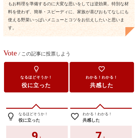
もお料理を準備するのに大変な思いをしては逆効果。特別な材
料を使わず、簡単・スピーディに、家族が喜びおもてなしにも
使える野菜いっぱいメニューとコツをお伝えしたいと思いま
す。
Vote
/
この記事に投票しよう
lightbulb_outline
favorite_border
なるほどそうか！
わかる！わかる！
役に立った
共感した
なるほどそうか！
わかる！わかる！
lightbulb_outline
favorite_border
役に立った
共感した
9
7