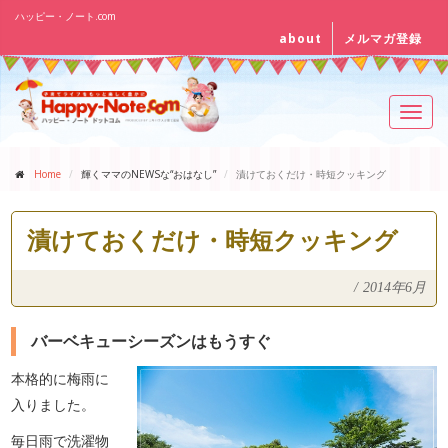
ハッピー・ノート.com
about
メルマガ登録
Toggl
navig
Home
輝くママのNEWSな“おはなし”
漬けておくだけ・時短クッキング
漬けておくだけ・時短クッキング
/
2014年6月
バーベキューシーズンはもうすぐ
本格的に梅雨に
入りました。
毎日雨で洗濯物