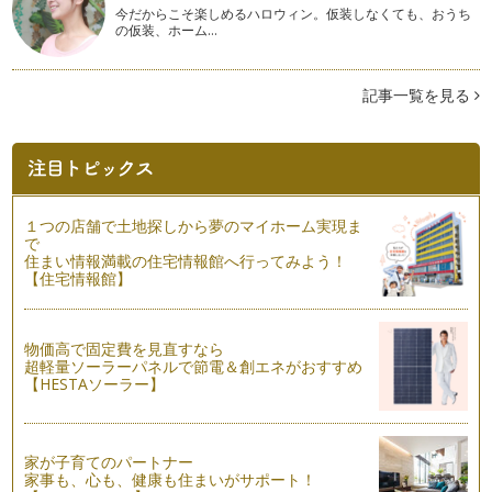
今だからこそ楽しめるハロウィン。仮装しなくても、おうち
の仮装、ホーム…
余った節分豆をおいしく食べよう
「鬼はそと、福はうち」・・・2月3日は節分の日ですね。 豆
まきの豆はご用意されまし…
記事一覧を見る
余ったお餅がおいしく大変身！
あけましておめでとうございます。2014年になりましたね。
ご家族が集うお正月タイムが過ぎ、…
心浮き立つおもてなし
街中はクリスマスムードで盛り上がり、お子さんだけでなく大
１つの店舗で土地探しから夢のマイホーム実現ま
人だってウキウキする季節となりまし…
で
住まい情報満載の住宅情報館へ行ってみよう！
【住宅情報館】
気分も華やぐ彩りメニュー
クリスマスシーズン到来！ 街中はクリスマスの楽しい音楽や
キラ…
物価高で固定費を見直すなら
超軽量ソーラーパネルで節電＆創エネがおすすめ
風邪を吹き飛ばそう！
【HESTAソーラー】
だんだんと寒さが増してくるこの季節・・・風邪やインフルエ
ンザが流行り始めますが、 …
寒くなっても時短クッキング
家が子育てのパートナー
だんだん寒い日が続くようになって、朝起きるのが辛くなって
家事も、心も、健康も住まいがサポート！