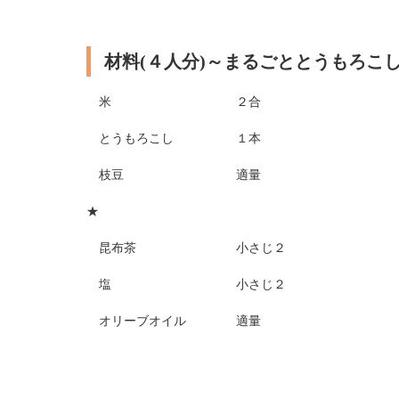
材料(４人分)～まるごととうもろこ
米 ２合
とうもろこし １本
枝豆 適量
★
昆布茶 小さじ２
塩 小さじ２
オリーブオイル 適量