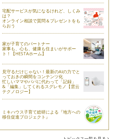
宅配サービスが気になるけれど、しくみ
は？
オンライン相談で質問＆プレゼントをも
らおう
家が子育てのパートナー
家事も、心も、健康も住まいがサポー
ト！【HESTAホーム】
見守るだけじゃない！最新のAIの力でと
っておきの瞬間をコンテンツ化
忙しいママやパパに代わって「記録」
&「編集」してくれるスグレモノ【雲云
テクノロジー】
ミキハウス子育て総研による『地方への
移住促進プロジェクト』
トピックス一覧を見る