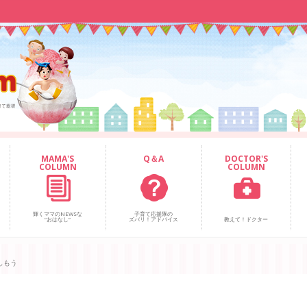
MAMA'S
Q＆A
DOCTOR'S
COLUMN
COLUMN
輝くママのNEWSな
子育て応援隊の
“おはなし”
ズバリ！アドバイス
教えて！ドクター
しもう