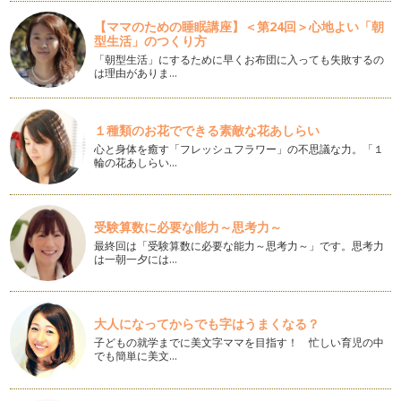
【ママのための睡眠講座】＜第24回＞心地よい「朝
漬けておくだけ・時短クッキング
型生活」のつくり方
本格的に梅雨に入りました。 毎日雨で洗濯物も干せず、何と
なく気分もあがらなくて・・…
「朝型生活」にするために早くお布団に入っても失敗するの
は理由がありま…
あまった餃子の皮はありませんか？
紫陽花の花が美しく咲き始める季節になりました。そろそろ梅
雨のジメジメした季節が始まりますね…
１種類のお花でできる素敵な花あしらい
心と身体を癒す「フレッシュフラワー」の不思議な力。「１
輪の花あしらい…
デザートも野菜入りでおいしく召し上がれ♪
風がさわやかな５月。緑も鮮やかになり、新芽もたくさんお顔
を出していますね。 &nb…
受験算数に必要な能力～思考力～
おからでダイエット
最終回は「受験算数に必要な能力～思考力～」です。思考力
5月になりました。すっかり暖かくなり、花たちが一気に鮮や
は一朝一夕には…
かに色づいてきましたね。 …
栄養たっぷり・乾物をおいしく食べよう♪
みなさんは乾物を使いますか？ 私はひじき・切干大根・干し
大人になってからでも字はうまくなる？
椎茸・干し海老などは常備し…
子どもの就学までに美文字ママを目指す！ 忙しい育児の中
でも簡単に美文…
調理の仕方で苦手なものも大好きに
暖かくなり桜も咲いて、すっかり春めいてきましたね♪ 前