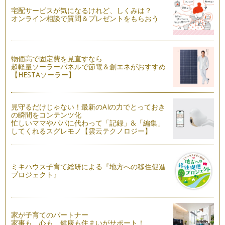
街中はクリスマスムードで盛り上がり、お子さんだけでなく大
人だってウキウキする季節となりまし…
宅配サービスが気になるけれど、しくみは？
オンライン相談で質問＆プレゼントをもらおう
気分も華やぐ彩りメニュー
クリスマスシーズン到来！ 街中はクリスマスの楽しい音楽や
キラ…
物価高で固定費を見直すなら
超軽量ソーラーパネルで節電＆創エネがおすすめ
風邪を吹き飛ばそう！
【HESTAソーラー】
だんだんと寒さが増してくるこの季節・・・風邪やインフルエ
ンザが流行り始めますが、 …
見守るだけじゃない！最新のAIの力でとっておき
寒くなっても時短クッキング
の瞬間をコンテンツ化
だんだん寒い日が続くようになって、朝起きるのが辛くなって
忙しいママやパパに代わって「記録」&「編集」
きましたね。（あれ？私だけでしょう…
してくれるスグレモノ【雲云テクノロジー】
電子レンジレシピ～第２弾～えびのしいたけボール
街中はハロウィンのかわいらしい飾り付けで賑わっています
ね。 お子さんのコスチューム…
ミキハウス子育て総研による『地方への移住促進
プロジェクト』
今日は楽しくおもてなし(^-^)さあ、何作ろう？
今日はお友だちを家に招待して、おいしいものを食べながらた
のしくおしゃべり・・・さあ、何作ろ…
家が子育てのパートナー
家事も、心も、健康も住まいがサポート！