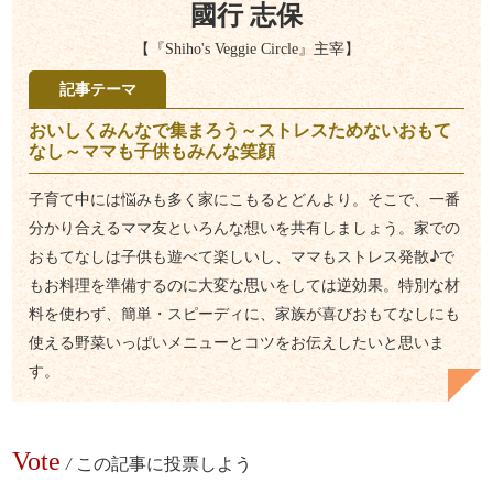
國行 志保
【『Shiho's Veggie Circle』主宰】
記事テーマ
おいしくみんなで集まろう～ストレスためないおもて
なし～ママも子供もみんな笑顔
子育て中には悩みも多く家にこもるとどんより。そこで、一番
分かり合えるママ友といろんな想いを共有しましょう。家での
おもてなしは子供も遊べて楽しいし、ママもストレス発散♪で
もお料理を準備するのに大変な思いをしては逆効果。特別な材
料を使わず、簡単・スピーディに、家族が喜びおもてなしにも
使える野菜いっぱいメニューとコツをお伝えしたいと思いま
す。
Vote
/
この記事に投票しよう