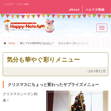
ハッピー・ノート.com
about
メルマガ登録
Toggl
navig
Home
輝くママのNEWSな“おはなし”
気分も華やぐ彩りメニュー
気分も華やぐ彩りメニュー
/
2013年12月
クリスマスにちょっと変わったサプライズメニュー
クリスマスシーズン到
来！