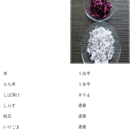
米 １合半
もち米 １合半
しば漬け ８０ｇ
しらす 適量
枝豆 適量
いりごま 適量