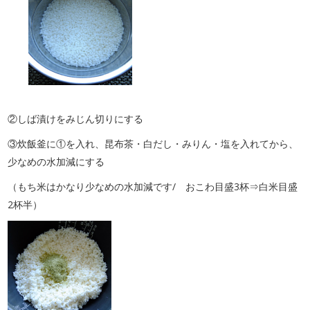
②しば漬けをみじん切りにする
③炊飯釜に①を入れ、昆布茶・白だし・みりん・塩を入れてから、
少なめの水加減にする
（もち米はかなり少なめの水加減です/ おこわ目盛3杯⇒白米目盛
2杯半）