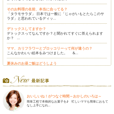
そのお料理の名前、本当に合ってる？
「タラモサラダ」 日本では一般に「じゃがいもとたらこのサ
ラダ」と思われているディッ…
デトックスしてますか？
デトックスってなんですか？と聞かれてすぐに答えられます
か？ …
ママ、カリフラワーとブロッコリーって何が違うの？
こんなかわいい絵本をみつけました。 &…
夏休みのお昼ご飯はどうしよう
梅雨が過ぎ去ったと思ったら、一気に真夏のような暑さに突入
しましたね。お子さんも夏休みに入り…
夏野菜を涼しく食べよう
夏野菜がおいしい季節になりました。旬のお野菜はパワーに満
ち溢れていて、食べると元気になるよ…
おいしいね！がつなぐ時間～おかしのいろは～
簡単工程で本格的なお菓子を♪ 忙しいママも簡単におもて
とうもろこしをまるごと楽しもう
なし上手になれ…
野菜売り場にとうもろこしが出回り始めましたね。とうもろこ
しの旬は6月～9月。暑くなるにつれ…