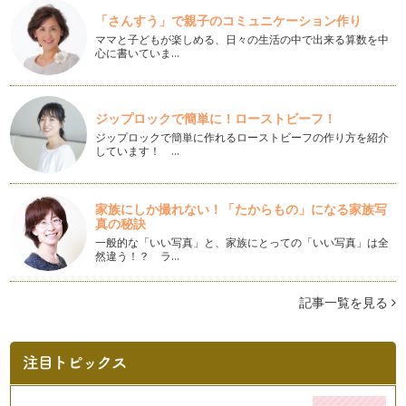
回、野…
「さんすう」で親子のコミュニケーション作り
ママと子どもが楽しめる、日々の生活の中で出来る算数を中
切り方の魔法で野菜を好きにさせちゃおう
心に書いていま…
「うちの子、お野菜を食べてくれないの」と悩んでいるママは
いませんか？ママとしてはお肉やお魚…
お祝いメニュー何にしよう
ジップロックで簡単に！ローストビーフ！
3月になりました。まだ空気は冷たいですが、だんだん春は近
ジップロックで簡単に作れるローストビーフの作り方を紹介
づいています。春になるとお祝いごと…
しています！ …
やっぱり強いぞ、ねばねばパワー
風邪が蔓延する季節になりました。最近ではインフルエンザや
家族にしか撮れない！「たからもの」になる家族写
ノロウィルスが猛威をふるっていて、…
真の秘訣
一般的な「いい写真」と、家族にとっての「いい写真」は全
余った節分豆をおいしく食べよう
然違う！？ ラ…
「鬼はそと、福はうち」・・・2月3日は節分の日ですね。 豆
まきの豆はご用意されまし…
記事一覧を見る
余ったお餅がおいしく大変身！
あけましておめでとうございます。2014年になりましたね。
ご家族が集うお正月タイムが過ぎ、…
心浮き立つおもてなし