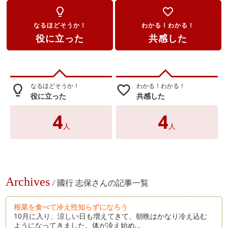
lightbulb_outline
favorite_border
なるほどそうか！
わかる！わかる！
役に立った
共感した
なるほどそうか！
わかる！わかる！
lightbulb_outline
favorite_border
役に立った
共感した
4
4
人
人
Archives
/
國行 志保さんの記事一覧
根菜を食べて冷え性知らずになろう
10月に入り、涼しい日も増えてきて、朝晩はかなり冷え込む
ようになってきました。体が冷え始め…