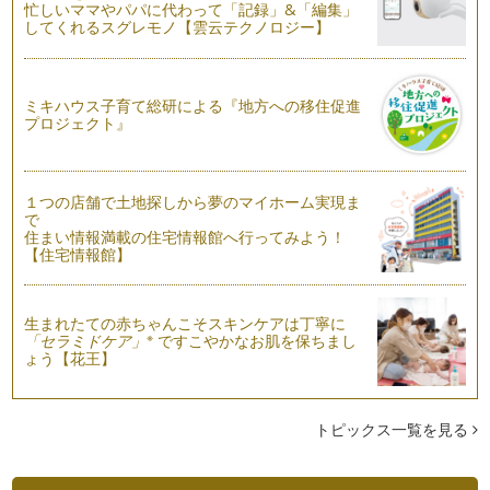
忙しいママやパパに代わって「記録」&「編集」
してくれるスグレモノ【雲云テクノロジー】
秋の七草ってなんだろう？
９月。暦の上で秋を迎えると雲の形が変わり、空もいつもよ
り澄…
ミキハウス子育て総研による『地方への移住促進
夏こそ！ネイチャー＆グリーンと
プロジェクト』
夏真っ盛りの８月。カーテンの隙間から挿しこむ明るい光
と、賑…
心の花を飾りませんか？
１つの店舗で土地探しから夢のマイホーム実現ま
朝から元気な蝉の声が聞こえるようになりました。どこまで
で
も真…
住まい情報満載の住宅情報館へ行ってみよう！
【住宅情報館】
夏の花を愛でましょう
７月。梅雨が明けると一気に空は青さを増し、雲はむくむくと
膨らみます。太陽は眩しく照りつけて…
生まれたての赤ちゃんこそスキンケアは丁寧に
※
「セラミドケア」
ですこやかなお肌を保ちまし
ょう【花王】
押し花って楽しいね♪ ②押し花のペーパークラフト
恵みの雨は、自然にも私たちにも嬉しいものです。外には出掛
けられないけれど、雨音や…
トピックス一覧を見る
押し花って楽しいね♪ ①押し花づくり
しとしと雨の日が多くなる６月。お部屋の中で過ごす時間が増
えますね。お絵かき、色紙あそびやお…