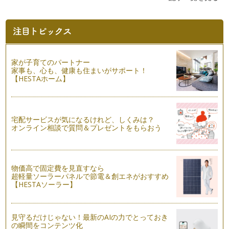
親子で作るフレッシュグリーンのクリスマスリース②
１２月 師走。１年のしめくくりの月がやってきました。数
ある…
親子で作るフレッシュグリーンのクリスマスリース①
１２月の足音が直ぐそこまで聴こえてきました。あちらこちら
家が子育てのパートナー
で目にするクリスマスディ…
家事も、心も、健康も住まいがサポート！
【HESTAホーム】
七五三のお祝いはフラワーケーキで
お子さまの健やかな成長を感謝しながらお祝いする七五三。
１１…
宅配サービスが気になるけれど、しくみは？
「おうち花育」スタイルで楽しむハロウィン
オンライン相談で質問＆プレゼントをもらおう
近頃は秋の声が聞こえ始めると、ハロウィングッズやディス
プレ…
秋です！秋色あじさいを楽しもう！
物価高で固定費を見直すなら
秋が深まってくると、私たちの周りの木々も色づき始めるのが
超軽量ソーラーパネルで節電＆創エネがおすすめ
分かります。 梅雨の季節に…
【HESTAソーラー】
ぼくの・わたしの植木鉢をつくろう！
天高く、馬肥ゆる秋。青い空にはまっ白なうろこ雲がいっぱ
見守るだけじゃない！最新のAIの力でとっておき
い。…
の瞬間をコンテンツ化