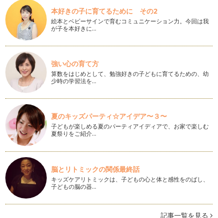
５月。皐月晴れの空に鯉のぼりが元気よく気持ちよさそうに
本好きの子に育てるために その2
泳い…
絵本とベビーサインで育むコミュニケーション力。今回は我
が子を本好きに…
花を愛でるお花見はいかが？
今年も春がやってきました。爽やかな春風にのって漂ってくる
花の香りに誘われて、忙しく動き回っ…
強い心の育て方
カラフル！旬な花を覚えよう：「春」の巻
算数をはじめとして、勉強好きの子どもに育てるための、幼
少時の学習法を…
３月 弥生。三寒四温と言われるように、寒さが和らぎ少し
ずつ…
花でお祝い♪桃の節句
夏のキッズパーティ☆アイデア〜３〜
こちらでコラムを書かせて頂くようになって１年が経ちまし
子どもが楽しめる夏のパーティアイディアで、お家で楽しむ
た。このコラムから始まる２年目も「お…
夏祭りをご紹介…
赤い実は冬さんぽのお楽しみ
１月睦月。暦の上では「小寒」や「大寒」があり、寒さがグ
ンと…
脳とリトミックの関係最終話
キッズケアリトミックは、子どもの心と体と感性をのばし、
新しい年を花と迎えましょ♪
子どもの脳の器…
クリスマスが過ぎると、まだまだサンタさんの話や楽しいク
リス…
記事一覧を見る