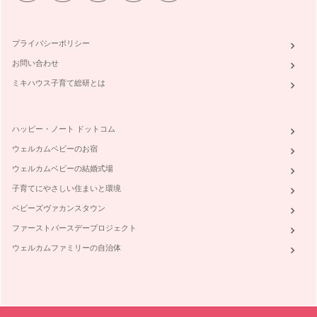
パ・ご家族のみなさんに「はじめの一…
花に触れるってステキなこと＆ゆかいな花たち
プライバシーポリシー
花育クラスで大切にしていることの１つに「花に触れる（ふ
れる…
お問い合わせ
ミキハウス子育て総研とは
「花を飾る・贈る」きっかけ、見つけた！
前回のテーマは、もっと気軽にお部屋の中で生花を楽しんで頂
けたらなと選びましたが、ふと、普段…
ハッピー・ノート ドットコム
冬のお部屋に生花パワーを
ウェルカムベビーのお宿
冬らしく冷え込む日が続いていますね。皆さんいかがお過ごし
ウェルカムベビーの結婚式場
ですか？ まだお子さんが小…
子育てにやさしい住まいと環境
「花育」ってなんでしょう？
ベビーズヴァカンスタウン
みなさんは｢花育｣をご存知ですか？ 私はこの仕事を始めてか
ら、「花育って何ですか？…
ファーストバースデープロジェクト
ウェルカムファミリーの自治体