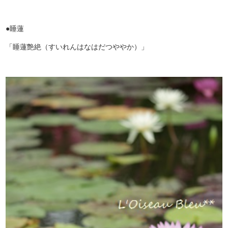
●睡蓮
「睡蓮艶絶（すいれんはなはだつややか）」