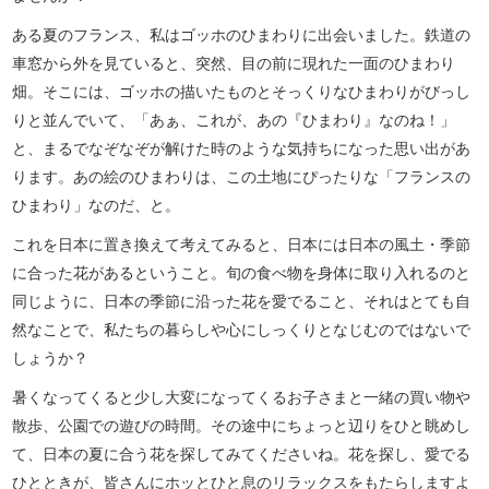
ある夏のフランス、私はゴッホのひまわりに出会いました。鉄道の
車窓から外を見ていると、突然、目の前に現れた一面のひまわり
畑。そこには、ゴッホの描いたものとそっくりなひまわりがびっし
りと並んでいて、「あぁ、これが、あの『ひまわり』なのね！」
と、まるでなぞなぞが解けた時のような気持ちになった思い出があ
ります。あの絵のひまわりは、この土地にぴったりな「フランスの
ひまわり」なのだ、と。
これを日本に置き換えて考えてみると、日本には日本の風土・季節
に合った花があるということ。旬の食べ物を身体に取り入れるのと
同じように、日本の季節に沿った花を愛でること、それはとても自
然なことで、私たちの暮らしや心にしっくりとなじむのではないで
しょうか？
暑くなってくると少し大変になってくるお子さまと一緒の買い物や
散歩、公園での遊びの時間。その途中にちょっと辺りをひと眺めし
て、日本の夏に合う花を探してみてくださいね。花を探し、愛でる
ひとときが、皆さんにホッとひと息のリラックスをもたらしますよ