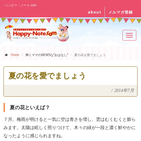
ハッピー・ノート.com
about
メルマガ登録
Toggl
navig
Home
輝くママのNEWSな“おはなし”
夏の花を愛でましょう
夏の花を愛でましょう
/
2014年7月
夏の花といえば？
７月。梅雨が明けると一気に空は青さを増し、雲はむくむくと膨ら
みます。太陽は眩しく照りつけて、木々の緑が一段と濃く鮮やかに
なったように感じられますね。