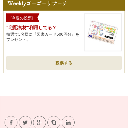
ひと手間のしあわせ
風薫る５月。草木の芽もぐんぐん伸びて、こもれびで若葉たち
[今週の投票]
が輝いています。端午の節句や母の日…
"宅配食材"利用してる？
花でおしゃべりしてみましょ♪
抽選で5名様に『図書カード500円分』を
５月は花の月。 花は鮮やかな色で美しく咲き、葉っぱはおひ
プレゼント。
さまの光にきらきらと瑞々し…
簡単！イースターの花飾り
春本番です。庭やベランダの手入れをしたり、部屋の模様替
投票する
えを…
お花屋さんへ出かけましょ♪
春です。爽やかな風が心地よくて、穏やかなお日さまのもと
のお…
ブーケを作ってみませんか？
花を贈ったり、贈られたりすることの多い春。ありがとうの
花、サヨナラの花、どうぞよろしくねの…
小さなお子さまのために...花活けの１・２・３
今回は、初めて花を活ける小さなお子さまと、見守るママ・パ