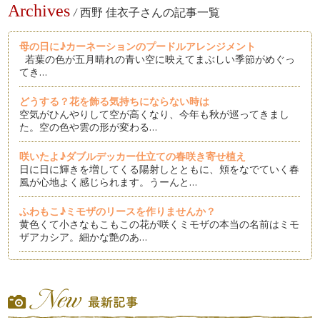
Archives
/
西野 佳衣子さんの記事一覧
母の日に♪カーネーションのプードルアレンジメント
若葉の色が五月晴れの青い空に映えてまぶしい季節がめぐっ
てき…
どうする？花を飾る気持ちにならない時は
空気がひんやりして空が高くなり、今年も秋が巡ってきまし
た。空の色や雲の形が変わる…
咲いたよ♪ダブルデッカー仕立ての春咲き寄せ植え
日に日に輝きを増してくる陽射しとともに、頬をなでていく春
風が心地よく感じられます。うーんと…
ふわもこ♪ミモザのリースを作りませんか？
黄色くて小さなもこもこの花が咲くミモザの本当の名前はミモ
ザアカシア。細かな艶のあ…
可愛いのに簡単♪バレンタインデーに友Hanaを贈りましょう
友Hanaとはバレンタインデーに友だちと交換するプチアレ
ン…