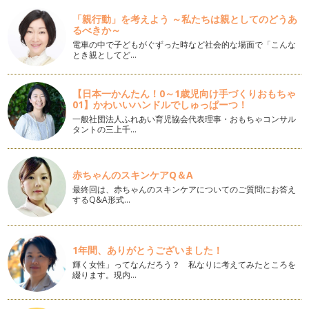
すっきり！遊びながらの花メンテナンス
１２月 師走。日の出前の空の美しさは冬が一番。朝夕の空
「親行動」を考えよう ～私たちは親としてのどうあ
気が…
るべきか～
電車の中で子どもがぐずった時など社会的な場面で「こんな
うっとり...！秋色さがしをしてみよう
とき親としてど…
１１月 霜月。あっという間に日が暮れるようになり、夕日に
染まったバラ色の雲を眺めていられる…
【日本一かんたん！0～1歳児向け手づくりおもちゃ
01】かわいいハンドルでしゅっぱーつ！
楽しい♪親子で作る秋の寄せ植え
１０月 神無月。夕焼けの色がとても美しい季節になってきま
一般社団法人ふれあい育児協会代表理事・おもちゃコンサル
タントの三上千…
したね。肌寒い日も増えて…
はじめましょ♪木の実で秋から冬支度
９月 長月。空気が澄んで空が高くなり、一面にうろこ雲が
赤ちゃんのスキンケアQ＆A
広が…
最終回は、赤ちゃんのスキンケアについてのご質問にお答え
するQ&A形式…
いい香り！フレッシュハーブのある夏
７月 文月。梅雨明けしたところ、セミの声が聞こえ始めて
いる…
1年間、ありがとうございました！
輝く女性」ってなんだろう？ 私なりに考えてみたところを
きらきら！宝石みたいな実はいかが？
綴ります。現内…
梅雨の頃はひんやり・しっとりと過ごし…
父の日のプレゼントは多肉植物に決まり♪