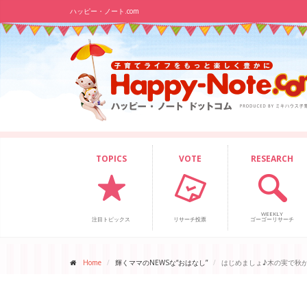
ハッピー・ノート.com
TOPICS
VOTE
RESEARCH
WEEKLY
注目トピックス
リサーチ投票
ゴーゴーリサーチ
Home
輝くママのNEWSな“おはなし”
はじめましょ♪木の実で秋