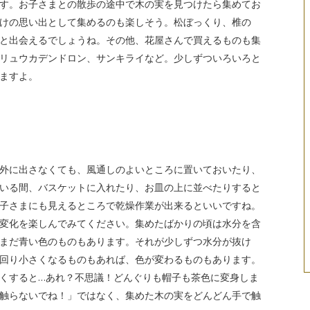
す。お子さまとの散歩の途中で木の実を見つけたら集めてお
けの思い出として集めるのも楽しそう。松ぼっくり、椎の
と出会えるでしょうね。その他、花屋さんで買えるものも集
リュウカデンドロン、サンキライなど。少しずついろいろと
ますよ。
外に出さなくても、風通しのよいところに置いておいたり、
いる間、バスケットに入れたり、お皿の上に並べたりすると
子さまにも見えるところで乾燥作業が出来るといいですね。
変化を楽しんでみてください。集めたばかりの頃は水分を含
まだ青い色のものもあります。それが少しずつ水分が抜け
回り小さくなるものもあれば、色が変わるものもあります。
くすると…あれ？不思議！どんぐりも帽子も茶色に変身しま
触らないでね！」ではなく、集めた木の実をどんどん手で触