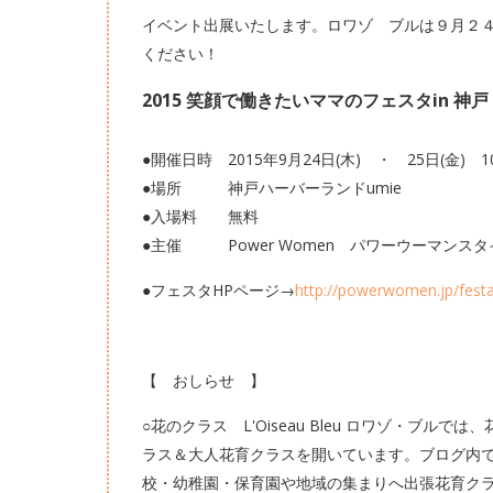
イベント出展いたします。ロワゾ ブルは９月２
ください！
2015 笑顔で働きたいママのフェスタin 神戸
●開催日時 2015年9月24日(木) ・ 25日(金) 10
●場所 神戸ハーバーランドumie
●入場料 無料
●主催 Power Women パワーウーマンスタ
●フェスタHPページ→
http://powerwomen.jp/fest
【 おしらせ 】
○花のクラス L'Oiseau Bleu ロワゾ・ブ
ラス＆大人花育クラスを開いています。ブログ内で
校・幼稚園・保育園や地域の集まりへ出張花育ク