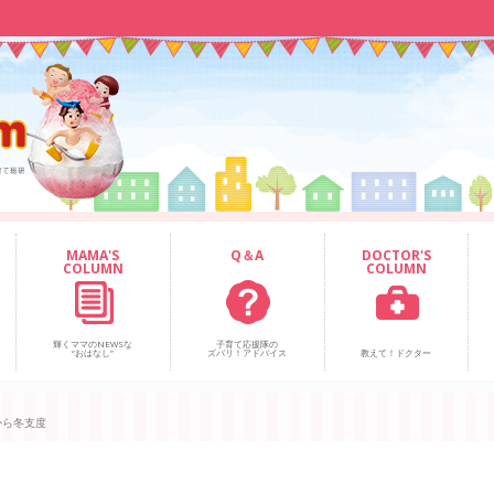
MAMA'S
Q＆A
DOCTOR'S
COLUMN
COLUMN
輝くママのNEWSな
子育て応援隊の
“おはなし”
ズバリ！アドバイス
教えて！ドクター
から冬支度