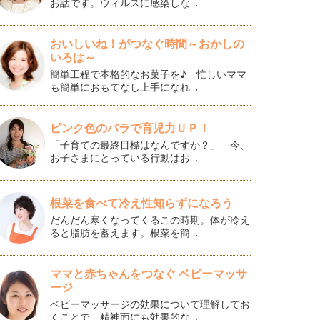
お話です。ウィルスに感染しな…
おいしいね！がつなぐ時間～おかしの
いろは～
簡単工程で本格的なお菓子を♪ 忙しいママ
も簡単におもてなし上手になれ…
ピンク色のバラで育児力ＵＰ！
「子育ての最終目標はなんですか？」 今、
お子さまにとっている行動はお…
根菜を食べて冷え性知らずになろう
だんだん寒くなってくるこの時期。体が冷え
ると脂肪を蓄えます。根菜を簡…
ママと赤ちゃんをつなぐ ベビーマッサ
ージ
ベビーマッサージの効果について理解してお
くことで、精神面にも効果的な…