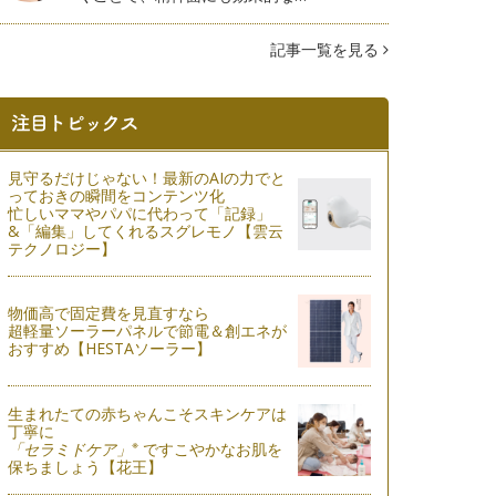
記事一覧を見る
見守るだけじゃない！最新のAIの力でと
っておきの瞬間をコンテンツ化
忙しいママやパパに代わって「記録」
&「編集」してくれるスグレモノ【雲云
テクノロジー】
物価高で固定費を見直すなら
超軽量ソーラーパネルで節電＆創エネが
おすすめ【HESTAソーラー】
生まれたての赤ちゃんこそスキンケアは
丁寧に
※
「セラミドケア」
ですこやかなお肌を
保ちましょう【花王】