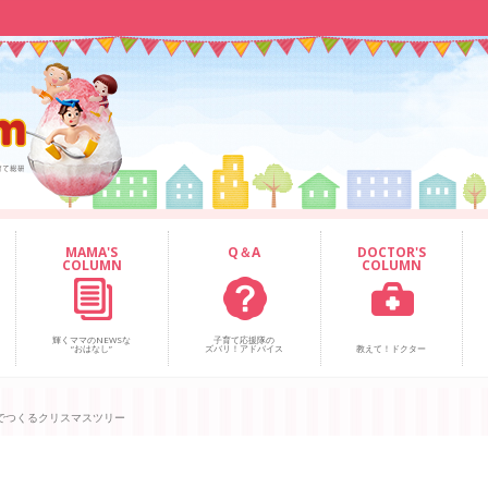
MAMA'S
Q＆A
DOCTOR'S
COLUMN
COLUMN
輝くママのNEWSな
子育て応援隊の
“おはなし”
ズバリ！アドバイス
教えて！ドクター
でつくるクリスマスツリー