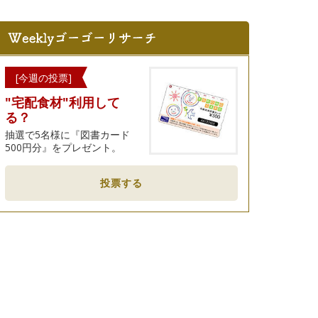
[今週の投票]
"宅配食材"利用して
る？
抽選で5名様に『図書カード
500円分』をプレゼント。
投票する