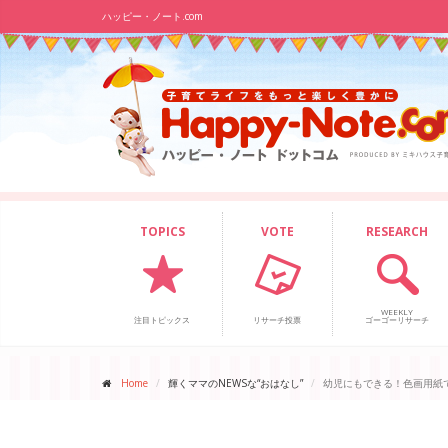
ハッピー・ノート.com
TOPICS
VOTE
RESEARCH
WEEKLY
注目トピックス
リサーチ投票
ゴーゴーリサーチ
Home
輝くママのNEWSな“おはなし”
幼児にもできる！色画用紙