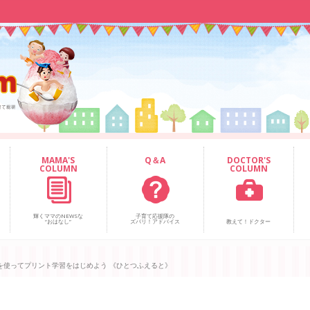
MAMA'S
Q＆A
DOCTOR'S
COLUMN
COLUMN
輝くママのNEWSな
子育て応援隊の
“おはなし”
ズバリ！アドバイス
教えて！ドクター
を使ってプリント学習をはじめよう 《ひとつふえると》