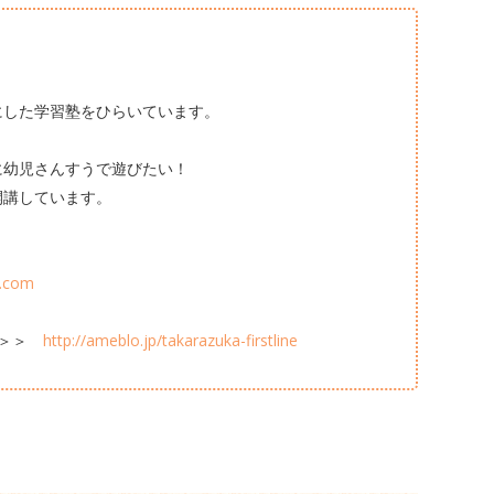
にした学習塾をひらいています。
に幼児さんすうで遊びたい！
講しています。
e.com
＞＞＞
http://ameblo.jp/takarazuka-firstline