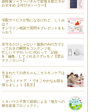
超軽量ソーラーパネルで節電＆創エネが
おすすめ【HESTAソーラー】
宅配サービスが気になるけれど、しくみ
は？
オンライン相談で質問＆プレゼントをも
らおう
見守るだけじゃない！最新のAIの力でと
っておきの瞬間をコンテンツ化
忙しいママやパパに代わって「記録」
&「編集」してくれるスグレモノ【雲云
テクノロジー】
生まれたての赤ちゃんこそスキンケアは
丁寧に
※
「セラミドケア」
ですこやかなお肌を
保ちましょう【花王】
ミキハウス子育て総研による『地方への
移住促進プロジェクト』