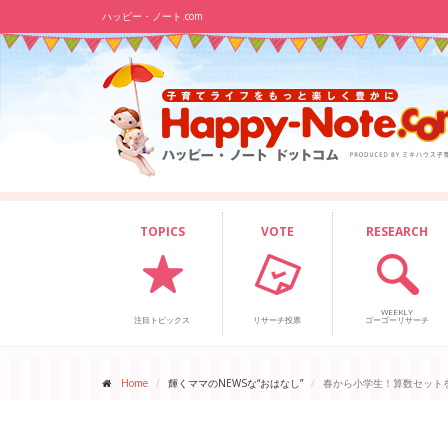
ハッピー・ノート.com
TOPICS
VOTE
RESEARCH
WEEKLY
注目トピックス
リサーチ投票
ゴーゴーリサーチ
Home
輝くママのNEWSな“おはなし”
春から小学生！算数セット