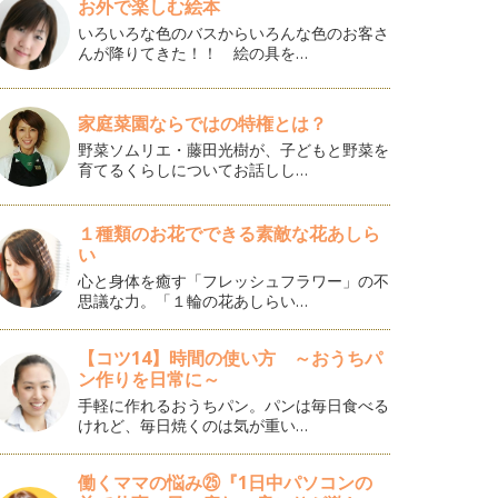
お外で楽しむ絵本
いろいろな色のバスからいろんな色のお客さ
んが降りてきた！！ 絵の具を…
家庭菜園ならではの特権とは？
野菜ソムリエ・藤田光樹が、子どもと野菜を
育てるくらしについてお話しし…
１種類のお花でできる素敵な花あしら
い
心と身体を癒す「フレッシュフラワー」の不
思議な力。「１輪の花あしらい…
【コツ14】時間の使い方 ～おうちパ
ン作りを日常に～
手軽に作れるおうちパン。パンは毎日食べる
けれど、毎日焼くのは気が重い…
働くママの悩み㉕『1日中パソコンの