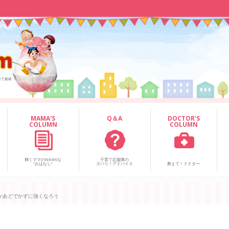
MAMA'S
Q＆A
DOCTOR'S
COLUMN
COLUMN
輝くママのNEWSな
子育て応援隊の
“おはなし”
ズバリ！アドバイス
教えて！ドクター
かあどでかずに強くなろう