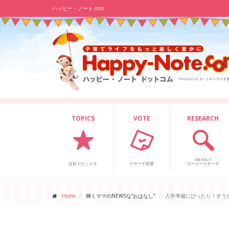
ハッピー・ノート.com
TOPICS
VOTE
RESEARCH
WEEKLY
注目トピックス
リサーチ投票
ゴーゴーリサーチ
Home
輝くママのNEWSな“おはなし”
入学準備にぴったり！すう