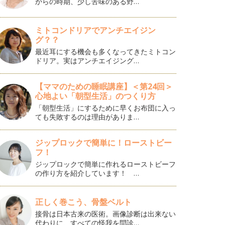
からの時期、少し苦味のある野…
ミトコンドリアでアンチエイジン
グ？？
最近耳にする機会も多くなってきたミトコン
ドリア。実はアンチエイジング…
【ママのための睡眠講座】＜第24回＞
心地よい「朝型生活」のつくり方
「朝型生活」にするために早くお布団に入っ
ても失敗するのは理由がありま…
ジップロックで簡単に！ローストビー
フ！
ジップロックで簡単に作れるローストビーフ
の作り方を紹介しています！ …
正しく巻こう、骨盤ベルト
接骨は日本古来の医術。画像診断は出来ない
代わりに、すべての怪我を問診…