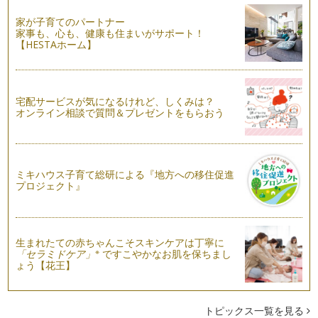
家が子育てのパートナー
小１算数 つまずきの代表選手「たし算の繰り上がり」
家事も、心も、健康も住まいがサポート！
小学1年生の算数なんて、まだまだ簡単と思っていたら、いき
【HESTAホーム】
なりつまずいた！…
幼児期からできる「さんすうせっと」をつかった算数勉強法
１年生の算数の時間、誰もが手にしたことのある「さんすうせ
宅配サービスが気になるけれど、しくみは？
っと」。 使うのが楽しみで…
オンライン相談で質問＆プレゼントをもらおう
ミキハウス子育て総研による『地方への移住促進
プロジェクト』
生まれたての赤ちゃんこそスキンケアは丁寧に
※
「セラミドケア」
ですこやかなお肌を保ちまし
ょう【花王】
トピックス一覧を見る