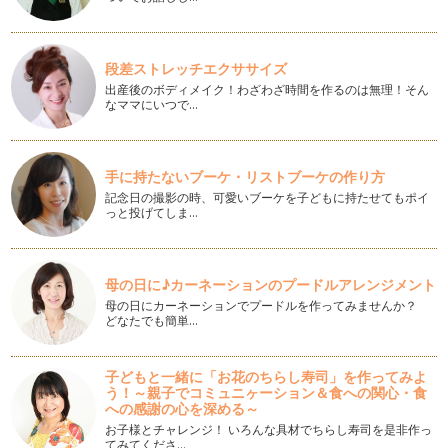
幼児にもできる！色画用紙でつくるクリスマスツリー
色画用紙やいろ…
段差ストレッチエクササイズ
おはじきあそびで数の概念を育てよう
出産後のボディメイク！わざわざ時間を作るのは無理！そん
入学前、できれば簡単なさんすうができているとうれしいもの
なママにいつで…
です。 …
ママの手作り！キラキラおはじき
ガラスで出来たきれいなおはじき。 …
手に持たないブーケ・リストブーケの作り方
記念日の撮影の時、可愛いブーケを子どもに持たせてもポイ
っと投げてしま…
入学準備にピッタリ！すうかあどでかずに強くなろう（続々）
１００までの数が数えられるようになったら、 次は、数の…
入学準備にピッタリ！すうかあどでかずに強くなろう（続）
母の日に♪カーネーションのプードルアレンジメント
１から１０までの数と個数や量感が一致してきたなと感じた
母の日にカーネーションでプードルを作ってみませんか？
ら、数字の繰り上りを体感してみましょ…
どなたでも簡単…
入学準備にぴったり！すうかあどでかずに強くなろう
今回から数回にわたり、すうかあどを使ったかずのお勉強法
子どもと一緒に「お花のちらし寿司」を作ってみよ
についてお話し…
う！～親子でコミュニヶーション＆食への関心・食
への感謝の心を深める～
数え棒をつかってみよう②
お子様とチャレンジ！ いろんな具材でちらし寿司を是非作っ
数え棒をつかって最レベさんすうの問題に挑戦してみましょ
てみてくださ…