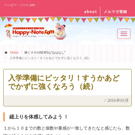
ハッピー・ノート.com
about
メルマガ登録
Toggl
navig
Home
輝くママのNEWSな“おはなし”
入学準備にピッタリ！すうかあどでかずに強くなろう（続）
入学準備にピッタリ！すうかあど
でかずに強くなろう（続）
/
2016年10月
繰上りを体感してみよう ！
１から１０までの数と個数や量感が一致してきたなと感じたら、数