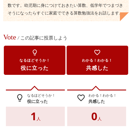
数です。幼児期に身につけておきたい算数、低学年でつまづき
そうになったらすぐに家庭でできる算数勉強法をお話します。
Vote
/
この記事に投票しよう
lightbulb_outline
favorite_border
なるほどそうか！
わかる！わかる！
役に立った
共感した
なるほどそうか！
わかる！わかる！
lightbulb_outline
favorite_border
役に立った
共感した
1
0
人
人