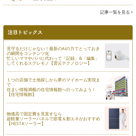
う。 最レベさんすうとは、中…
記事一覧を見る
数え棒をつかってみよう①
数え棒を使った遊びをご紹介します。 &…
かたちづくり②
折り紙パズルで自由に遊んだあとは、1年生算数、かたちづく
りに挑戦してみましょう。 …
見守るだけじゃない！最新のAIの力でとっておき
の瞬間をコンテンツ化
忙しいママやパパに代わって「記録」&「編集」
かたちづくり①
してくれるスグレモノ【雲云テクノロジー】
１年生算数のかたちづくり。 図形学習の基礎になります。 …
時計と時間の勉強法②
１つの店舗で土地探しから夢のマイホーム実現ま
２年生にはいると「１２時４７分」といった、分単位の時計の
で
読み方をお勉強します。 &…
住まい情報満載の住宅情報館へ行ってみよう！
【住宅情報館】
時計と時間の勉強法①
小学校では１年生に２時間、２年生２時間、時計と時間の授業
があります。 …
物価高で固定費を見直すなら
超軽量ソーラーパネルで節電＆創エネがおすすめ
小１算数 高学年算数の理解度へつながる「大きさくらべ」
【HESTAソーラー】
１年生で学ぶ「おおきさくらべ」。「おおきさくらべ」は、長
さや、重さ、量を比較するお勉強です…