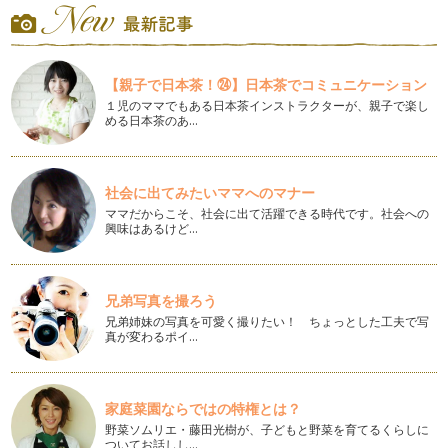
春から小学生！算数セットを使ってプリント学習をはじめよう
《いくつといくつ》
たし算、ひき算をはじめる前にできていて欲しいのが数の合成
と分解。 …
【親子で日本茶！㉔】日本茶でコミュニケーション
１児のママでもある日本茶インストラクターが、親子で楽し
める日本茶のあ…
春から小学生！算数セットを使ってプリント学習をはじめよう
《ひとつふえると》
１年生の算数の授業、いきなり＋や－といった四則演算子をつ
かった計算は登場しません。 …
社会に出てみたいママへのマナー
ママだからこそ、社会に出て活躍できる時代です。社会への
春から小学生！算数セットを使ってプリント学習をはじめよう
興味はあるけど…
年長さんもいよいよ春から小学1年生。 新しい生活にドキド
キワ…
お正月の遊びが算数のお勉強につながってるって本当？ -後
兄弟写真を撮ろう
半-
兄弟姉妹の写真を可愛く撮りたい！ ちょっとした工夫で写
スゴロク遊びでかかせないのが、サイコロですね。 買ったサ
真が変わるポイ…
イコロもいいですが、…
お正月の遊びが算数のお勉強につながるって本当？ -前半-
お正月遊びと聞いて何を思い出しますか。 外遊びでは羽根つ
家庭菜園ならではの特権とは？
き、…
野菜ソムリエ・藤田光樹が、子どもと野菜を育てるくらしに
ついてお話しし…