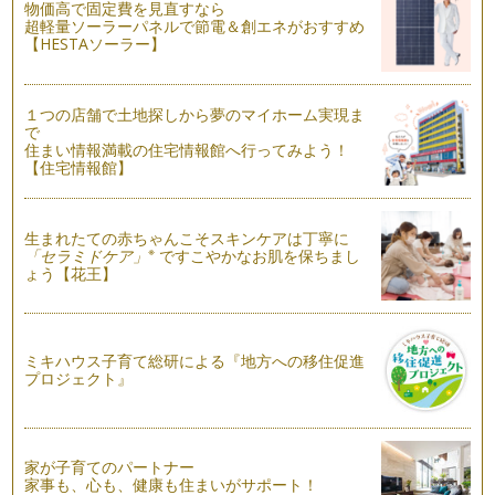
があります。 …
物価高で固定費を見直すなら
超軽量ソーラーパネルで節電＆創エネがおすすめ
【HESTAソーラー】
小１算数 高学年算数の理解度へつながる「大きさくらべ」
１年生で学ぶ「おおきさくらべ」。「おおきさくらべ」は、長
さや、重さ、量を比較するお勉強です…
１つの店舗で土地探しから夢のマイホーム実現ま
で
小１算数 つまずきの代表選手「たし算の繰り上がり」
住まい情報満載の住宅情報館へ行ってみよう！
小学1年生の算数なんて、まだまだ簡単と思っていたら、いき
【住宅情報館】
なりつまずいた！…
幼児期からできる「さんすうせっと」をつかった算数勉強法
生まれたての赤ちゃんこそスキンケアは丁寧に
１年生の算数の時間、誰もが手にしたことのある「さんすうせ
※
「セラミドケア」
ですこやかなお肌を保ちまし
っと」。 使うのが楽しみで…
ょう【花王】
ミキハウス子育て総研による『地方への移住促進
プロジェクト』
家が子育てのパートナー
家事も、心も、健康も住まいがサポート！