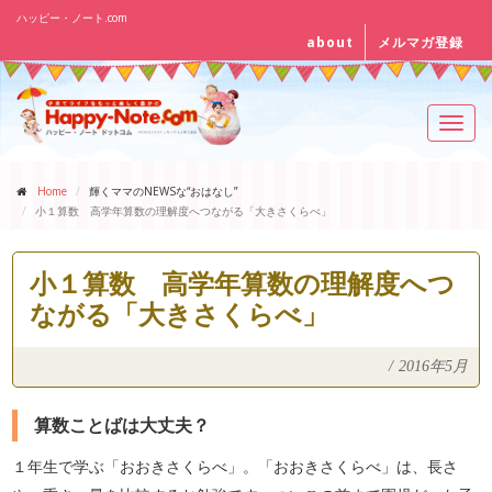
ハッピー・ノート.com
about
メルマガ登録
Toggl
navig
Home
輝くママのNEWSな“おはなし”
小１算数 高学年算数の理解度へつながる「大きさくらべ」
小１算数 高学年算数の理解度へつ
ながる「大きさくらべ」
/
2016年5月
算数ことばは大丈夫？
１年生で学ぶ「おおきさくらべ」。「おおきさくらべ」は、長さ