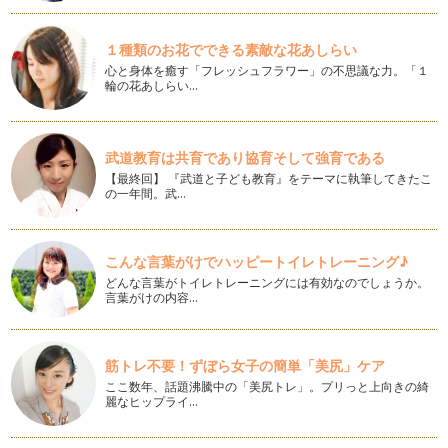
お正月の遊びが算数のお勉強につながるって本当？ -前半-
お正月遊びと聞いて何を思い出しますか。 外遊びでは羽根つ
１種類のお花でできる素敵な花あしらい
き、…
心と身体を癒す「フレッシュフラワー」の不思議な力。「１
輪の花あしらい…
幼児にもできる！色画用紙でつくるクリスマスツリー
色画用紙やいろ…
武道教育は共育であり協育そして強育である
おはじきあそびで数の概念を育てよう
【最終回】 『武道と子ども教育』をテーマに執筆してきたこ
入学前、できれば簡単なさんすうができているとうれしいもの
の一年間。武…
です。 …
ママの手作り！キラキラおはじき
ガラスで出来たきれいなおはじき。 …
こんな言葉がけでハッピートイレトレーニング♪
どんな言葉がトイレトレーニングには有効なのでしょうか。
言葉がけの内容…
入学準備にピッタリ！すうかあどでかずに強くなろう（続々）
１００までの数が数えられるようになったら、 次は、数の…
入学準備にピッタリ！すうかあどでかずに強くなろう（続）
筋トレ不要！ずぼら女子の簡単「美尻」ケア
１から１０までの数と個数や量感が一致してきたなと感じた
ここ数年、話題沸騰中の「美尻トレ」。プリっと上向きの綺
ら、数字の繰り上りを体感してみましょ…
麗なヒップライ…
入学準備にぴったり！すうかあどでかずに強くなろう