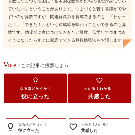
算数につまづく理由に「基本的な数やかたちの概念が身につい
ていない」ということがあります。つまづくと苦手意識がでや
すいのが算数ですが、問題解決力を育成できるのも、「わかっ
た！」「できた！」という達成感を味わうことができるのも算
数です。幼児期に身につけておきたい算数、低学年でつまづき
そうになったらすぐに家庭でできる算数勉強法をお話します。
Vote
/
この記事に投票しよう
lightbulb_outline
favorite_border
なるほどそうか！
わかる！わかる！
役に立った
共感した
なるほどそうか！
わかる！わかる！
lightbulb_outline
favorite_border
役に立った
共感した