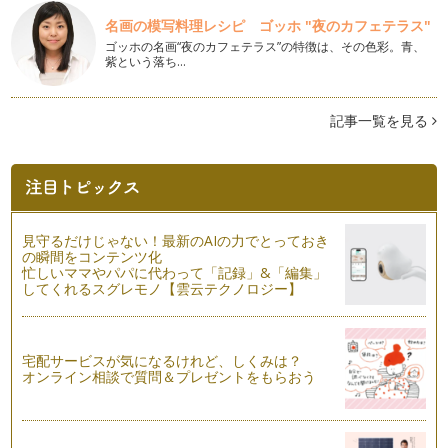
今回から数回にわたり、すうかあどを使ったかずのお勉強法
名画の模写料理レシピ ゴッホ "夜のカフェテラス"
についてお話し…
ゴッホの名画“夜のカフェテラス”の特徴は、その色彩。青、
紫という落ち…
数え棒をつかってみよう②
数え棒をつかって最レベさんすうの問題に挑戦してみましょ
う。 最レベさんすうとは、中…
記事一覧を見る
数え棒をつかってみよう①
数え棒を使った遊びをご紹介します。 &…
かたちづくり②
折り紙パズルで自由に遊んだあとは、1年生算数、かたちづく
りに挑戦してみましょう。 …
見守るだけじゃない！最新のAIの力でとっておき
の瞬間をコンテンツ化
忙しいママやパパに代わって「記録」&「編集」
かたちづくり①
してくれるスグレモノ【雲云テクノロジー】
１年生算数のかたちづくり。 図形学習の基礎になります。 …
時計と時間の勉強法②
２年生にはいると「１２時４７分」といった、分単位の時計の
宅配サービスが気になるけれど、しくみは？
読み方をお勉強します。 &…
オンライン相談で質問＆プレゼントをもらおう
時計と時間の勉強法①
小学校では１年生に２時間、２年生２時間、時計と時間の授業