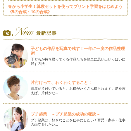
春から小学生！算数セットを使ってプリント学習をはじめよう
《5の合成・10の合成》
たし算、ひき算の計算学習の前にもうひとつ大切なのが、１０
の合成。 …
春から小学生！算数セットを使ってプリント学習をはじめよう
《いくつといくつ》
たし算、ひき算をはじめる前にできていて欲しいのが数の合成
子どもの作品を写真で残す！一年に一度の作品整理
と分解。 …
術
子どもが持ち帰ってくる作品たちを簡単に思い出いっぱいに
春から小学生！算数セットを使ってプリント学習をはじめよう
残す方法…
《ひとつふえると》
１年生の算数の授業、いきなり＋や－といった四則演算子をつ
かった計算は登場しません。 …
片付けって、わくわくすること！
部屋が片付いていると、お得がたくさん得られます。逆を言
春から小学生！算数セットを使ってプリント学習をはじめよう
えば、片付かな…
年長さんもいよいよ春から小学1年生。 新しい生活にドキド
キワ…
お正月の遊びが算数のお勉強につながってるって本当？ -後
プチ起業 ～プチ起業の成功の秘訣～
半-
プチ起業は、好きなことを仕事にしたい！育児・家事・仕事
スゴロク遊びでかかせないのが、サイコロですね。 買ったサ
の両立をしたい…
イコロもいいですが、…