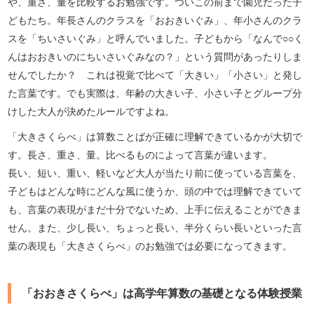
や、重さ、量を比較するお勉強です。ついこの前まで園児だった子
どもたち。年長さんのクラスを「おおきいぐみ」、年小さんのクラ
スを「ちいさいぐみ」と呼んでいました。子どもから「なんで○○く
んはおおきいのにちいさいぐみなの？」という質問があったりしま
せんでしたか？ これは視覚で比べて「大きい」「小さい」と発し
た言葉です。でも実際は、年齢の大きい子、小さい子とグループ分
けした大人が決めたルールですよね。
「大きさくらべ」は算数ことばが正確に理解できているかが大切で
す。長さ、重さ、量。比べるものによって言葉が違います。
長い、短い、重い、軽いなど大人が当たり前に使っている言葉を、
子どもはどんな時にどんな風に使うか、頭の中では理解できていて
も、言葉の表現がまだ十分でないため、上手に伝えることができま
せん。また、少し長い、ちょっと長い、半分くらい長いといった言
葉の表現も「大きさくらべ」のお勉強では必要になってきます。
「おおきさくらべ」は高学年算数の基礎となる体験授業