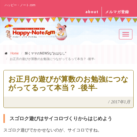
ハッピー・ノート.com
about
メルマガ登録
Toggl
navig
Home
輝くママのNEWSな“おはなし”
お正月の遊びが算数のお勉強につながってるって本当？ -後半-
お正月の遊びが算数のお勉強につな
がってるって本当？ -後半-
/
2017年1月
スゴロク遊びはサイコロづくりからはじめよう
スゴロク遊びでかかせないのが、サイコロですね。