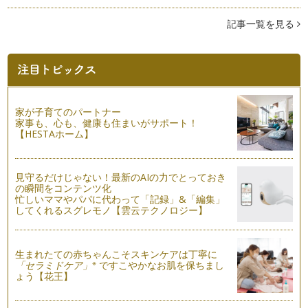
う。 最レベさんすうとは、中…
記事一覧を見る
数え棒をつかってみよう①
数え棒を使った遊びをご紹介します。 &…
かたちづくり②
折り紙パズルで自由に遊んだあとは、1年生算数、かたちづく
りに挑戦してみましょう。 …
家が子育てのパートナー
家事も、心も、健康も住まいがサポート！
かたちづくり①
【HESTAホーム】
１年生算数のかたちづくり。 図形学習の基礎になります。 …
時計と時間の勉強法②
見守るだけじゃない！最新のAIの力でとっておき
２年生にはいると「１２時４７分」といった、分単位の時計の
の瞬間をコンテンツ化
読み方をお勉強します。 &…
忙しいママやパパに代わって「記録」&「編集」
してくれるスグレモノ【雲云テクノロジー】
時計と時間の勉強法①
小学校では１年生に２時間、２年生２時間、時計と時間の授業
があります。 …
生まれたての赤ちゃんこそスキンケアは丁寧に
※
「セラミドケア」
ですこやかなお肌を保ちまし
小１算数 高学年算数の理解度へつながる「大きさくらべ」
ょう【花王】
１年生で学ぶ「おおきさくらべ」。「おおきさくらべ」は、長
さや、重さ、量を比較するお勉強です…