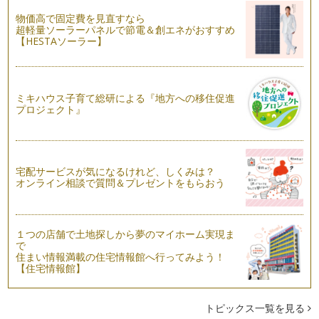
物価高で固定費を見直すなら
小１算数 つまずきの代表選手「たし算の繰り上がり」
超軽量ソーラーパネルで節電＆創エネがおすすめ
小学1年生の算数なんて、まだまだ簡単と思っていたら、いき
【HESTAソーラー】
なりつまずいた！…
幼児期からできる「さんすうせっと」をつかった算数勉強法
１年生の算数の時間、誰もが手にしたことのある「さんすうせ
ミキハウス子育て総研による『地方への移住促進
っと」。 使うのが楽しみで…
プロジェクト』
宅配サービスが気になるけれど、しくみは？
オンライン相談で質問＆プレゼントをもらおう
１つの店舗で土地探しから夢のマイホーム実現ま
で
住まい情報満載の住宅情報館へ行ってみよう！
【住宅情報館】
トピックス一覧を見る