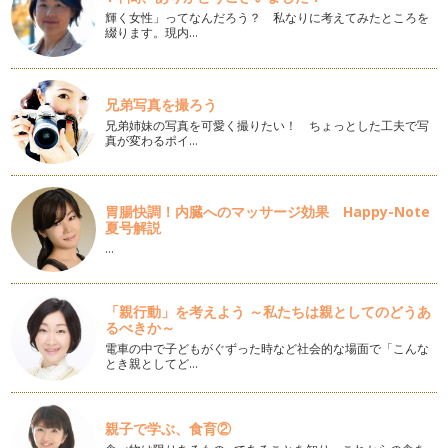
輝く女性」ってなんだろう？ 私なりに考えてみたところを
手遊びのすすめ
綴ります。現内…
手指を使って遊ぶ事＝手遊び と思われるかもしれませんが、
子育て・保育の場…
兄弟写真を撮ろう
言語習得にも役立つリトミック☆
兄弟姉妹の写真を可愛く撮りたい！ ちょっとした工夫で写
人間がこの世に生まれてきた時は、言葉をしゃべることができ
真が変わるポイ…
ません。しかし、喃語を話し始めたと…
握力・手首の柔軟性を身につけ、怪我から子どもを守ろう
この時期によく聞かれるお子様のお悩みがこちら。 幼稚園・
胃腸快調！内臓へのマッサージ効果 Happy-Note
保育…
夏号解説
…
たくさんの力が身につくリトミックをおうちで経験してみよう
新学期が始まりましたね♪ 教室でもリトミッククラスは新クラ
スがスタートしています。…
「親行動」を考えよう ～私たちは親としてのどうあ
るべきか～
園を選ぶ時のポイント
電車の中で子どもがぐずった時など社会的な場面で「こんな
前回は、幼稚園選びのスケジュールについてお話をしました。
とき親としてど…
今回は園選びの際に見て頂…
幼稚園選びのスケジュール
親子で学ぶ、食育②
日中はぽかぽかした日も増え、本格的な春の訪れを感じられる