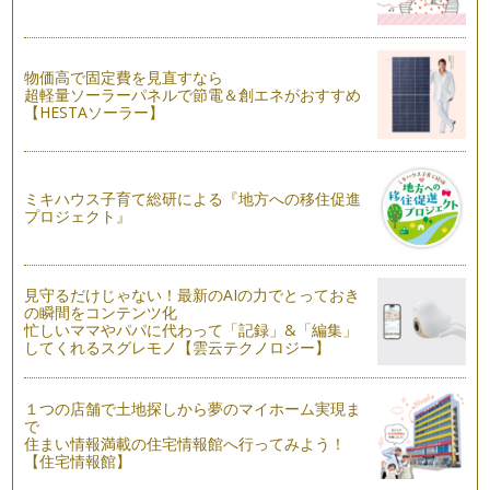
文部科学省では、この変化の激しい時代において、新しい価値
を創造していく力を育成するために、…
音楽のある生活が乳幼児期の親子に与えるものとは
物価高で固定費を見直すなら
今回は、音楽を使ったリズムベビーマッサージやリトミックな
超軽量ソーラーパネルで節電＆創エネがおすすめ
どが乳幼児期の親子に与える効果を、…
【HESTAソーラー】
赤ちゃんと一緒に音楽を楽しむ時に一番大切な事
音楽は、生活の中に自然に存在しています。家ではテレビをつ
ければ音楽が流れていますし、一歩外…
ミキハウス子育て総研による『地方への移住促進
プロジェクト』
お片付けが好きな子どもに育てよう
ああ、また散らかしたまま・・・。どうしてお片付けできない
のかしら？ 子ど…
見守るだけじゃない！最新のAIの力でとっておき
の瞬間をコンテンツ化
新しいおもちゃを買わなくても、家にあるものを使って子ども
忙しいママやパパに代わって「記録」&「編集」
と一緒に遊ぼう
してくれるスグレモノ【雲云テクノロジー】
毎日同じ遊びじゃ子どもも飽きてきちゃう、かといってあたら
しいおもちゃを買うのもなあと悩んで…
１つの店舗で土地探しから夢のマイホーム実現ま
で
住まい情報満載の住宅情報館へ行ってみよう！
【住宅情報館】