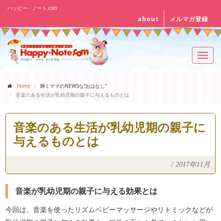
ハッピー・ノート.com
about
メルマガ登録
Toggl
navig
Home
輝くママのNEWSな“おはなし”
音楽のある生活が乳幼児期の親子に与えるものとは
音楽のある生活が乳幼児期の親子に
与えるものとは
/
2017年11月
音楽が乳幼児期の親子に与える効果とは
今回は、音楽を使ったリズムベビーマッサージやリトミックなどが