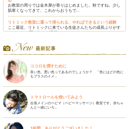
お教室の周りでは金木犀が香りはじめました。秋ですね。少し
肌寒くなってきて、これからおうちで…
リトミック教室に通って得られる、やればできるという経験
ここ最近、リトミックに来ている生徒さんたちの成長ぶりがす
ごいです！ 夏に色々な場所…
集団生活に入る前に自制心を身につけよう
こちらのコラムではもう何回も取り上げていますが、リトミッ
クには、音楽が聴こえてきたら身体を…
ココロを潤すために
アクシデントを乗り越える力、身についていますか？
日常では、予測不可能な出来事、アクシデントがよく起こりま
良い色、悪い色ってあるのでしょうか？ 「色にはどの色に
もプラスのイメ…
す。 ここ一番、なんて時に…
将来、自分の事は自分で決められる人になる為に今からできる
事
トマトロールを焼いてみよう
十月十日、自分と一緒にいた赤ちゃんがこの世に生まれてき
出張メインのベビマ（ベビーマッサージ）教室です。赤ちゃ
て、最初はずっとベッドに寝たまんまで…
んと一緒にいろ…
目的に見合った力を出すためには
人は何か行動を起こす時には、無意識に色々な事を考えます。
例えば、道に小さな石が落…
1年間、ありがとうございました！