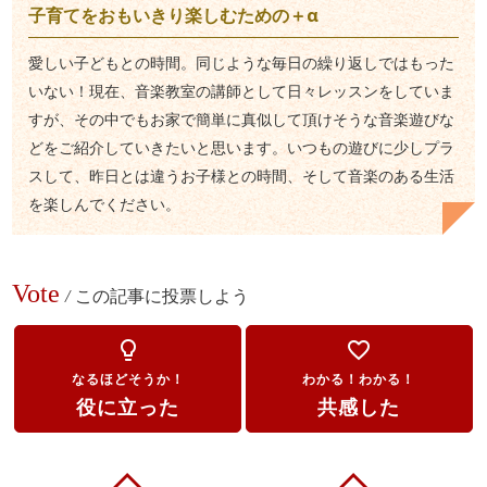
子育てをおもいきり楽しむための＋α
愛しい子どもとの時間。同じような毎日の繰り返しではもった
いない！現在、音楽教室の講師として日々レッスンをしていま
すが、その中でもお家で簡単に真似して頂けそうな音楽遊びな
どをご紹介していきたいと思います。いつもの遊びに少しプラ
スして、昨日とは違うお子様との時間、そして音楽のある生活
を楽しんでください。
Vote
/
この記事に投票しよう
lightbulb_outline
favorite_border
なるほどそうか！
わかる！わかる！
役に立った
共感した