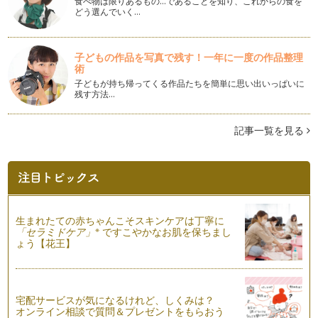
食べ物は限りあるもの…であることを知り、これからの食を
様になりましたね。Happy-no…
どう選んでいく…
聴く事に集中する環境を作る事は歌唱力UPにもつながる
もうすぐ春休みですね。いつもより子どもと過ごす時間が多く
子どもの作品を写真で残す！一年に一度の作品整理
なる長期休み。家で一緒にいる時間も…
術
子どもが持ち帰ってくる作品たちを簡単に思い出いっぱいに
赤ちゃんがえりをした時の心のケア
残す方法…
最近、私の周りでは、２人目、３人目が生まれたご家庭が多
く、お子さんが赤ちゃん返りをする、前…
記事一覧を見る
聴く力(聞く力)を育てるためには？
寒い冬が間もなく終わり、たくさんの花たちが咲き誇る春がも
うすぐやってきます。 入園…
リトミックを習うとどんなことが出来るようになるの？
リトミック講師になって、お問合せで一番多く聞かれる事がこ
生まれたての赤ちゃんこそスキンケアは丁寧に
ちらです。 リトミックは、…
※
「セラミドケア」
ですこやかなお肌を保ちまし
ょう【花王】
リトミックとは学習指導要領「生きる力」そのもの
幼稚園では、文部科学省が定めている、現行の学習指導要領
「生きる力」の幼稚園教育要領に沿って…
宅配サービスが気になるけれど、しくみは？
楽しみながら２０２０年教育改革に対応する力を身につける
オンライン相談で質問＆プレゼントをもらおう