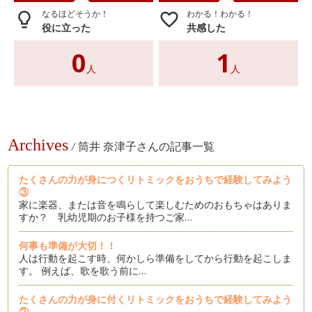
なるほどそうか！
わかる！わかる！
lightbulb_outline
favorite_border
役に立った
共感した
0
1
人
人
Archives
/
筒井 奈津子さんの記事一覧
たくさんの力が身につくリトミックをおうちで経験してみよう
③
家に楽器、または音を鳴らして楽しむためのおもちゃはありま
すか？ 乳幼児期のお子様を持つご家…
何事も準備が大切！！
人は行動を起こす時、何かしら準備をしてから行動を起こしま
す。 例えば、歌を歌う前に…
たくさんの力が身に付くリトミックをおうちで経験してみよう
②