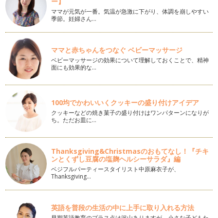
ー】
ママが元気が一番。気温が急激に下がり、体調を崩しやすい
はいはい期のベビーマッサージを楽しもう！
季節。妊婦さん…
前回にひきつづき、はいはい期の赤ちゃんのマッサージをご紹
介させていただきます。ねんね期のマ…
ママと赤ちゃんをつなぐ ベビーマッサージ
はいはい期のベビーマッサージ【基礎】
ベビーマッサージの効果について理解しておくことで、精神
今回は、はいはい期以降も楽しめるマッサージ方法をお伝えし
面にも効果的な…
たいと思います。今までお伝えしたマ…
ベビーマッサージ ママへの効果
今回はベビーマッサージでのママへの効果です。ベビーマッサ
100均でかわいいくクッキーの盛り付けアイデア
ージにはマッサージする側への効果も…
クッキーなどの焼き菓子の盛り付けはワンパターンになりが
ち。ただお皿に…
筋力アップとリラックス！腰まわりのベビーマッサージ
今回は背中周りやお腹の筋力アップが期待できるマッサージ方
法をいくつかお伝えしたいと思います…
Thanksgiving&Christmasのおもてなし！『チキ
ンとくずし豆腐の塩麹ヘルシーサラダ』編
おうちで役立つベビーマッサージのこころえ
ベジフルパーティースタイリスト中原麻衣子が、
少しずつ暖かくなり、赤ちゃんとのお散歩やお出掛けも楽しみ
Thanksgiving…
な季節ですね。そして、ベビーマッサ…
ベビーマッサージと月齢
英語を普段の生活の中に上手に取り入れる方法
今回はベビーマッサージでのよくある質問をお伝えしていきた
早期英語教育のプラス点は沢山ありますが、小さな子どもた