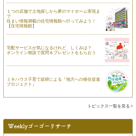
はじめてのベビーマッサージ
今回は「初めてのベビーマッサージ」をお伝えします。 「ベ
１つの店舗で土地探しから夢のマイホーム実現ま
ビーマッサージ」ママもちょ…
で
住まい情報満載の住宅情報館へ行ってみよう！
【住宅情報館】
宅配サービスが気になるけれど、しくみは？
オンライン相談で質問＆プレゼントをもらおう
ミキハウス子育て総研による『地方への移住促進
プロジェクト』
トピックス一覧を見る