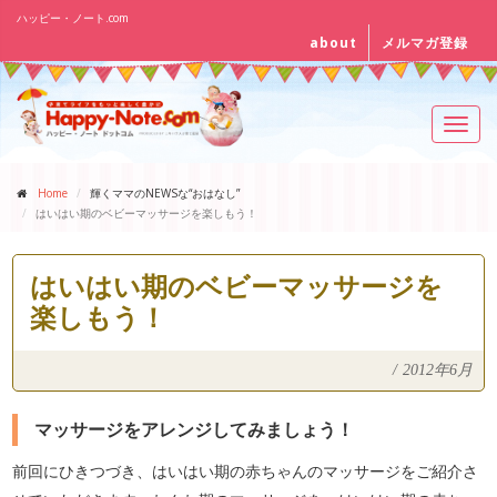
ハッピー・ノート.com
about
メルマガ登録
Toggl
navig
Home
輝くママのNEWSな“おはなし”
はいはい期のベビーマッサージを楽しもう！
はいはい期のベビーマッサージを
楽しもう！
/
2012年6月
マッサージをアレンジしてみましょう！
前回にひきつづき、はいはい期の赤ちゃんのマッサージをご紹介さ