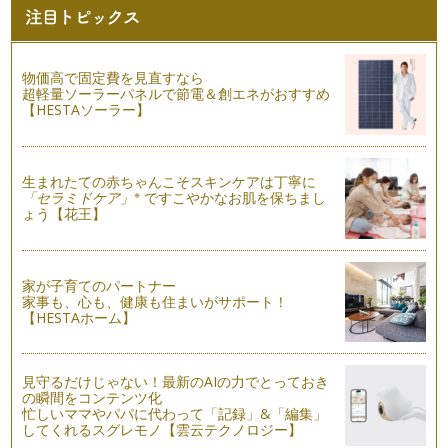
直接赤ちゃんのお肌に触れる、ベビーマッサージ。今回は赤ち
ゃんのお肌とベビーマッサージについ…
絆を深めるベビーマッサージ
物価高で固定費を見直すなら
マッサージ時には、沢山のお声掛けや語り掛けをしながら、マ
超軽量ソーラーパネルで節電＆創エネがおすすめ
ッサージをおすすめてみませんか。 …
【HESTAソーラー】
成長に合わせたマッサージ
赤ちゃんの成長や身体の発達に応じて、マッサージの手法も少
しかえてみましょう。圧のかけ方（力…
生まれたての赤ちゃんこそスキンケアは丁寧に
※
「セラミドケア」
ですこやかなお肌を保ちまし
ょう【花王】
マッサージ前の準備について
マッサージを始める前に、お部屋の環境つくりとママ（パパ）
の準備もしましょう。ちょっとした気…
家が子育てのパートナー
ベビーマッサージの効果
家事も、心も、健康も住まいがサポート！
初めに、ママにとっての「ベビーマッサージの効果」をお伝え
【HESTAホーム】
します。ベビーマッサージは赤ちゃん…
おうちでできる♪簡単ベビーマッサージ
見守るだけじゃない！最新のAIの力でとっておき
それでは、ママも深呼吸してリラックスしましょう！ こころ
の瞬間をコンテンツ化
の準…
忙しいママやパパに代わって「記録」&「編集」
してくれるスグレモノ【雲云テクノロジー】