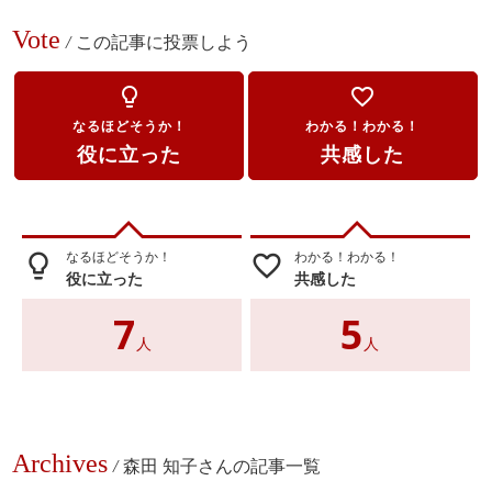
Vote
/
この記事に投票しよう
lightbulb_outline
favorite_border
なるほどそうか！
わかる！わかる！
役に立った
共感した
なるほどそうか！
わかる！わかる！
lightbulb_outline
favorite_border
役に立った
共感した
7
5
人
人
Archives
/
森田 知子さんの記事一覧