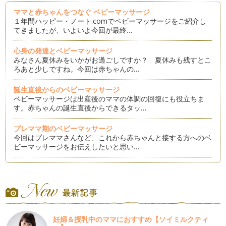
ママと赤ちゃんをつなぐ ベビーマッサージ
１年間ハッピー・ノート.comでベビーマッサージをご紹介し
てきましたが、いよいよ今回が最終…
心身の発達とベビーマッサージ
みなさん夏休みをいかがお過ごしですか？ 夏休みも残すとこ
ろあと少しですね。今回は赤ちゃんの…
誕生直後からのベビーマッサージ
ベビーマッサージは出産後のママの体調の回復にも役立ちま
す。赤ちゃんの誕生直後からできるタッ…
プレママ期のベビーマッサージ
今回はプレママさんなど、これから赤ちゃんと接する方へのベ
ビーマッサージをお伝えしたいと思い…
ベビーマッサージのアフターケア
今回は前回の「マッサージの流れ」にひきつづき、マッサージ
後の赤ちゃんのケアについてご紹介さ…
ベビーマッサージの流れ
以前の記事では「お部屋の準備」についてご紹介させていただ
妊婦＆授乳中のママにおすすめ【ソイミルクティ
きました。梅雨入りし少し寒い日は少…