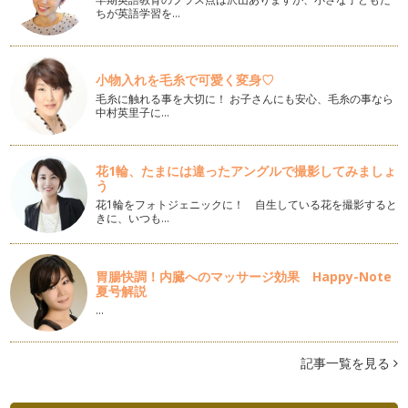
いと思います。まずはベビーマッサー…
ちが英語学習を…
背中の発達とベビーマッサージ２
前回に引きつづき赤ちゃんの「背中のマッサージ」をお伝えし
小物入れを毛糸で可愛く変身♡
ます。マッサージで腰周辺がしっかり…
毛糸に触れる事を大切に！ お子さんにも安心、毛糸の事なら
中村英里子に…
背中の発達とベビーマッサージ
今回は２回にわたって赤ちゃんの「背中のマッサージ」をお伝
えします。お首が据わってきた赤ちゃ…
花1輪、たまには違ったアングルで撮影してみましょ
う
手遊びを取り入れたマッサージ
都心でも雪が積もったりと、比較的お部屋で過ごす時間が多い
花1輪をフォトジェニックに！ 自生している花を撮影すると
きに、いつも…
季節。赤ちゃんとの時間をどのように…
家族で楽しむベビーマッサージ
年末年始はご実家などご家族で過ごされたママも多いのではな
胃腸快調！内臓へのマッサージ効果 Happy-Note
いでしょうか。今年はよりベビーマッ…
夏号解説
…
マッサージオイル選びのポイント
前回に引続き、べビーマッサージオイル選びのポイントからお
話させていただきます。私のレッスン…
記事一覧を見る
赤ちゃんのお肌とベビーマッサージ